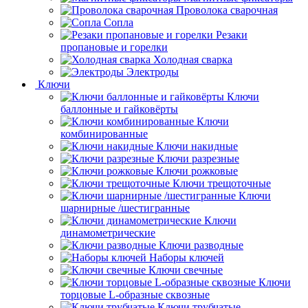
Проволока сварочная
Сопла
Резаки
пропановые и горелки
Холодная сварка
Электроды
Ключи
Ключи
баллонные и гайковёрты
Ключи
комбинированные
Ключи накидные
Ключи разрезные
Ключи рожковые
Ключи трещоточные
Ключи
шарнирные /шестигранные
Ключи
динамометрические
Ключи разводные
Наборы ключей
Ключи свечные
Ключи
торцовые L-образные сквозные
Ключи трубчатые