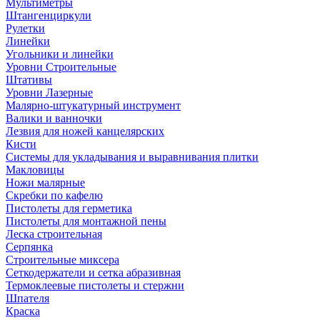
Мультиметры
Штангенциркули
Рулетки
Линейки
Угольники и линейки
Уровни Строительные
Штативы
Уровни Лазерные
Малярно-штукатурный инструмент
Валики и ванночки
Лезвия для ножей канцелярских
Кисти
Системы для укладывания и выравнивания плитки
Макловицы
Ножи малярные
Скребки по кафелю
Пистолеты для герметика
Пистолеты для монтажной пены
Леска строительная
Серпянка
Строительные миксера
Сеткодержатели и сетка абразивная
Термоклеевые пистолеты и стержни
Шпателя
Краска