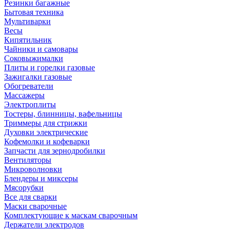
Резинки багажные
Бытовая техника
Мультиварки
Весы
Кипятильник
Чайники и самовары
Соковыжималки
Плиты и горелки газовые
Зажигалки газовые
Обогреватели
Массажеры
Электроплиты
Тостеры, блинницы, вафельницы
Триммеры для стрижки
Духовки электрические
Кофемолки и кофеварки
Запчасти для зернодробилки
Вентиляторы
Микроволновки
Блендеры и миксеры
Мясорубки
Все для сварки
Маски сварочные
Комплектующие к маскам сварочным
Держатели электродов