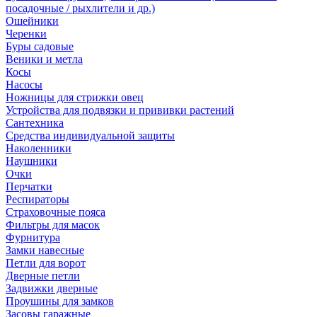
посадочные / рыхлители и др.)
Ошейники
Черенки
Буры садовые
Веники и метла
Косы
Насосы
Ножницы для стрижки овец
Устройства для подвязки и прививки растений
Сантехника
Средства индивидуальной защиты
Наколенники
Наушники
Очки
Перчатки
Респираторы
Страховочные пояса
Фильтры для масок
Фурнитура
Замки навесные
Петли для ворот
Дверные петли
Задвижки дверные
Проушины для замков
Засовы гаражные