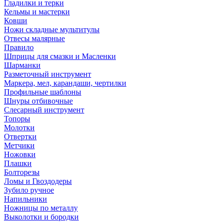
Гладилки и терки
Кельмы и мастерки
Ковши
Ножи складные мультитулы
Отвесы малярные
Правило
Шприцы для смазки и Масленки
Шарманки
Разметочный инструмент
Маркера, мел, карандаши, чертилки
Профильные шаблоны
Шнуры отбивочные
Слесарный инструмент
Топоры
Молотки
Отвертки
Метчики
Ножовки
Плашки
Болторезы
Ломы и Гвоздодеры
Зубило ручное
Напильники
Ножницы по металлу
Выколотки и бородки