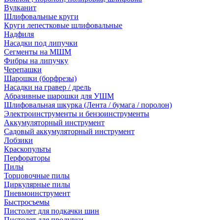
Вулканит
Шлифовальные круги
Круги лепестковые шлифовальные
Надфиля
Насадки под липучки
Сегменты на МШМ
Фибры на липучку
Черепашки
Шарошки (борфрезы)
Насадки на гравер / дрель
Абразивные шарошки для УШМ
Шлифовальная шкурка (Лента / бумага / поролон)
Электроинструменты и бензоинструменты
Аккумуляторный инструмент
Садовый аккумуляторный инструмент
Лобзики
Краскопульты
Перфораторы
Пилы
Торцовочные пилы
Циркулярные пилы
Пневмоинструмент
Быстросъемы
Пистолет для подкачки шин
Пистолет для продувки