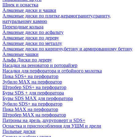
Шнек и оснастка
Алмазные диски и чашки
Алмазные диски по плитке,керамограниту,граниту,
натуральному камню
Переходные кольца
Алмазные диски по асфальту
Алмазные диски по дереву
Алмазные диски по металлу
Алмазные диски по кирпичу,бетону и армированному бетону
Алмазные чашки
Альфа Диски по дереву
Насадки на реноватор и роторайзер
Насадки для перфоратора и отбойного молотка
Пика SDS+ на перфоратор
Зубило MAX на перфоратор
Штробер SDS+ на перфоратор
Буры SDS + для перфоратора
Буры SDS MAX для перфоратора
Зубило SDS+ на перфоратор
Пика MAX на перфоратор
Штробер MAX на перфоратор
Патроны на дрель ,шуруповерт и SDS+
Оснастка и приспособления для УШМ и дрели
Пильные диски
Сверла и наборы сверл