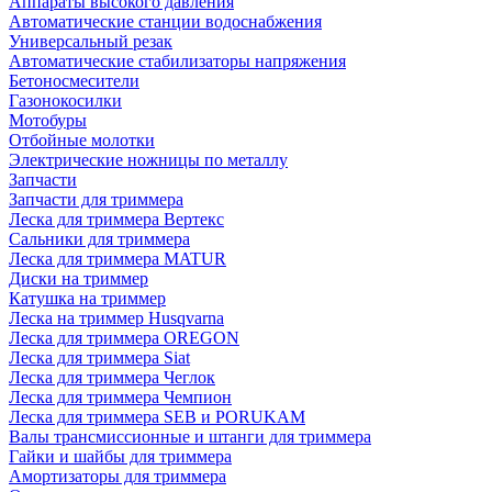
Аппараты высокого давления
Автоматические станции водоснабжения
Универсальный резак
Автоматические стабилизаторы напряжения
Бетоносмесители
Газонокосилки
Мотобуры
Отбойные молотки
Электрические ножницы по металлу
Запчасти
Запчасти для триммера
Леска для триммера Вертекс
Сальники для триммера
Леска для триммера MATUR
Диски на триммер
Катушка на триммер
Леска на триммер Husqvarna
Леска для триммера OREGON
Леска для триммера Siat
Леска для триммера Чеглок
Леска для триммера Чемпион
Леска для триммера SEB и PORUKAM
Валы трансмиссионные и штанги для триммера
Гайки и шайбы для триммера
Амортизаторы для триммера