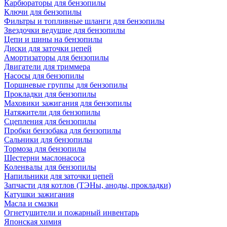
Карбюраторы для бензопилы
Ключи для бензопилы
Фильтры и топливные шланги для бензопилы
Звездочки ведущие для бензопилы
Цепи и шины на бензопилы
Диски для заточки цепей
Амортизаторы для бензопилы
Двигатели для триммера
Насосы для бензопилы
Поршневые группы для бензопилы
Прокладки для бензопилы
Маховики зажигания для бензопилы
Натяжители для бензопилы
Сцепления для бензопилы
Пробки бензобака для бензопилы
Сальники для бензопилы
Тормоза для бензопилы
Шестерни маслонасоса
Коленвалы для бензопилы
Напильники для заточки цепей
Запчасти для котлов (ТЭНы, аноды, прокладки)
Катушки зажигания
Масла и смазки
Огнетушители и пожарный инвентарь
Японская химия