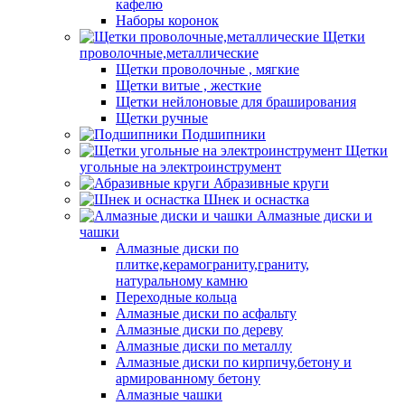
кафелю
Наборы коронок
Щетки
проволочные,металлические
Щетки проволочные , мягкие
Щетки витые , жесткие
Щетки нейлоновые для браширования
Щетки ручные
Подшипники
Щетки
угольные на электроинструмент
Абразивные круги
Шнек и оснастка
Алмазные диски и
чашки
Алмазные диски по
плитке,керамограниту,граниту,
натуральному камню
Переходные кольца
Алмазные диски по асфальту
Алмазные диски по дереву
Алмазные диски по металлу
Алмазные диски по кирпичу,бетону и
армированному бетону
Алмазные чашки