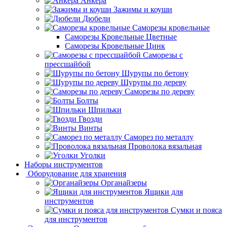
Анкера
Зажимы и коуши
Дюбели
Саморезы кровельные
Саморезы Кровельные Цветные
Саморезы Кровельные Цинк
Саморезы с
прессшайбой
Шурупы по бетону
Шурупы по дереву
Саморезы по дереву
Болты
Шпильки
Гвозди
Винты
Саморез по металлу
Проволока вязальная
Уголки
Наборы инструментов
Оборудование для хранения
Органайзеры
Ящики для
инструментов
Сумки и пояса
для инструментов