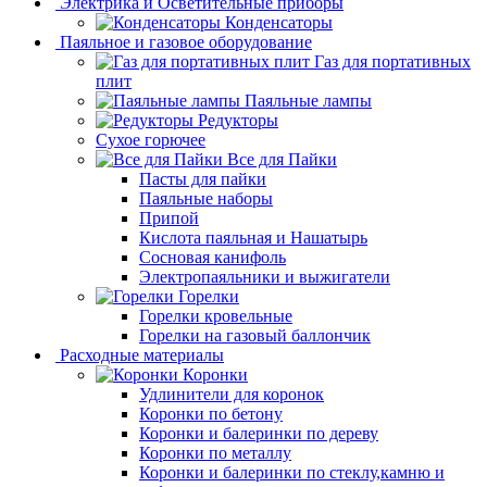
Электрика и Осветительные приборы
Конденсаторы
Паяльное и газовое оборудование
Газ для портативных
плит
Паяльные лампы
Редукторы
Сухое горючее
Все для Пайки
Пасты для пайки
Паяльные наборы
Припой
Кислота паяльная и Нашатырь
Сосновая канифоль
Электропаяльники и выжигатели
Горелки
Горелки кровельные
Горелки на газовый баллончик
Расходные материалы
Коронки
Удлинители для коронок
Коронки по бетону
Коронки и балеринки по дереву
Коронки по металлу
Коронки и балеринки по стеклу,камню и