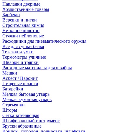
Накладки дверные
Хозяйственные товары
Барбекю
Веревки и нитки
Строительная химия
Нетканое полотно
Стяжки нейлоновые
Расходники для пневматического оружия
Все для сушки белья
Тележки-сумки
Термометры уличные
Швабры и тряпки
Расходные материалы для швабры
Мешки
Асбест / Паронит
Пищевые шланги
Батарейки
Мелкая бытовая утварь
Мелкая кухонная утварь
Стремянки
Шторы
Сетка затеняющая
Шлифовальный инструмент
Бруски абразивные
Войлок , поролон, полировка, шлифовка