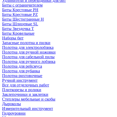
Удлинители и переходники для бит
Биты с ограничителем
Биты Крестовые PH
Биты Крестовые PZ
Биты Шестигранные H
Биты Шлицевые SL
Биты Звездочка T
Биты Кровельные
Наборы бит
Запасные полотна и пилки
Полотна для электролобзика
Полотна для ручной ножовки
Полотна для сабельной пилы
Полотна для ручного лобзика
Полотна для рейсмуса
Полотна для рубанка
Полотна рихтовочные
Ручной инструмент
Все для отделочных работ
Плиткорезы и ролики
Заклепочники и заклепки
Степлеры мебельные и скобы
Дыроколы
Измерительный инструмент
Гидроуровни