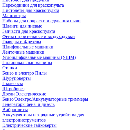
Переходники для краскопульта
Пистолеты для краскопульта
Манометры
Наборы для покраски и сдувания пыли
Шланги для пневмо
Запчасти для краскопульта
Фены строительные и воздуходувки
Граверы и Фрезеры
Шлифовальные машинки
Ленточные машинки
Углошлифовальные машины (УШМ)
Полировальные машины
Станки
Бензо и электро Пилы
Шуруповерты
Пылесосы
Штроборез
Дрели Электрические
Бензо/Электро/Аккумуляторные триммеры
Генераторы бенз. и дизель
Виброплиты
Аккумуляторы и зарядные утройства для
электроинструментов
Электрические гайковерты