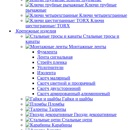
Ключи трубные
рычажные
Ключи четырехгранные
Ключи
шестигранные/ TORX
Крепежные изделия
Стальные тросы и
канаты
Монтажные ленты
Фумлента
Лента сигнальная
Стрейч пленка
Уплотнители
Изолента
Скотч малярный
Скотч цветной и прозрачный
Скотч двухсторонний
Скотч армированный,алюминиевый
Гайки и шайбы
Пломбы
Талрепы
Гвозди декоративные
Стальные цепи
Карабины