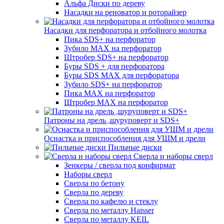
Альфа Диски по дереву
Насадки на реноватор и роторайзер
Насадки для перфоратора и отбойного молотка
Пика SDS+ на перфоратор
Зубило MAX на перфоратор
Штробер SDS+ на перфоратор
Буры SDS + для перфоратора
Буры SDS MAX для перфоратора
Зубило SDS+ на перфоратор
Пика MAX на перфоратор
Штробер MAX на перфоратор
Патроны на дрель ,шуруповерт и SDS+
Оснастка и приспособления для УШМ и дрели
Пильные диски
Сверла и наборы сверл
Зенкеры / сверла под конфирмат
Наборы сверл
Сверла по бетону
Сверла по дереву
Сверла по кафелю и стеклу
Сверла по металлу Haisser
Сверла по металлу KEIL