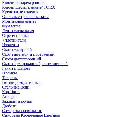
Ключи четырехгранные
Ключи шестигранные/ TORX
Крепежные изделия
Стальные тросы и канаты
Монтажные ленты
Фумлента
Лента сигнальная
Стрейч пленка
Уплотнители
Изолента
Скотч малярный
Скотч цветной и прозрачный
Скотч двухсторонний
Скотч армированный,алюминиевый
Гайки и шайбы
Пломбы
Талрепы
Гвозди декоративные
Стальные цепи
Карабины
Анкера
Зажимы и коуши
Дюбели
Саморезы кровельные
Саморезы Кровельные Цветные