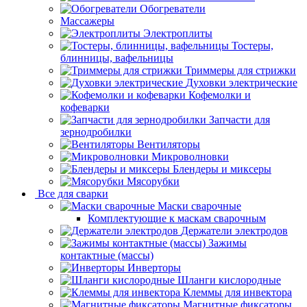
Обогреватели
Массажеры
Электроплиты
Тостеры,
блинницы, вафельницы
Триммеры для стрижки
Духовки электрические
Кофемолки и
кофеварки
Запчасти для
зернодробилки
Вентиляторы
Микроволновки
Блендеры и миксеры
Мясорубки
Все для сварки
Маски сварочные
Комплектующие к маскам сварочным
Держатели электродов
Зажимы
контактные (массы)
Инверторы
Шланги кислородные
Клеммы для инвектора
Магнитные фиксаторы