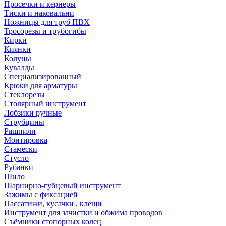
Просечки и кернеры
Тиски и наковальни
Ножницы для труб ПВХ
Тросорезы и трубогибы
Кирки
Киянки
Колуны
Кувалды
Специализированный
Крюки для арматуры
Стеклорезы
Столярный инструмент
Лобзики ручные
Струбцины
Рашпили
Монтировка
Стамески
Стусло
Рубанки
Шило
Шарнирно-губцевый инструмент
Зажимы с фиксацией
Пассатижи, кусачки , клещи
Инструмент для зачистки и обжима проводов
Съёмники стопорных колец