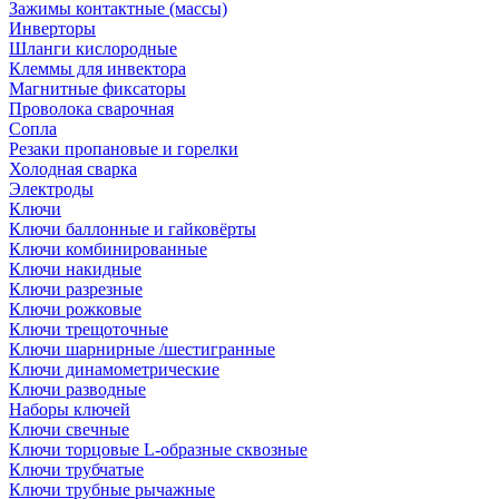
Зажимы контактные (массы)
Инверторы
Шланги кислородные
Клеммы для инвектора
Магнитные фиксаторы
Проволока сварочная
Сопла
Резаки пропановые и горелки
Холодная сварка
Электроды
Ключи
Ключи баллонные и гайковёрты
Ключи комбинированные
Ключи накидные
Ключи разрезные
Ключи рожковые
Ключи трещоточные
Ключи шарнирные /шестигранные
Ключи динамометрические
Ключи разводные
Наборы ключей
Ключи свечные
Ключи торцовые L-образные сквозные
Ключи трубчатые
Ключи трубные рычажные