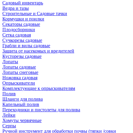
Садовый инвентарь
Ведра и тазы
Строительные и Садовые тачки
Кормушки и поилки
Секаторы садовые
Плодосборники
Сетка садовая
Сучкорезы садовые
Грабли и вилы садовые
Защита от насекомых и вредителей
Кусторезы садовые
Лопаты
Лопаты садовые
Лопаты снеговые
Ножовка садовая
Опрыскиватели
Комплектующие к опрыскивателям
Полив
Шланги для полива
Капельный полив
Переходники и пистолеты для полива
Лейки
Хомуты червячные
Серпы
Ручной инструмент для обработки почвы (тяпки /совки