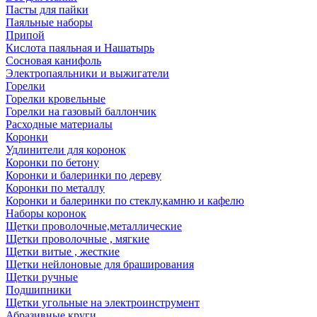
Пасты для пайки
Паяльные наборы
Припой
Кислота паяльная и Нашатырь
Сосновая канифоль
Электропаяльники и выжигатели
Горелки
Горелки кровельные
Горелки на газовый баллончик
Расходные материалы
Коронки
Удлинители для коронок
Коронки по бетону
Коронки и балеринки по дереву
Коронки по металлу
Коронки и балеринки по стеклу,камню и кафелю
Наборы коронок
Щетки проволочные,металлические
Щетки проволочные , мягкие
Щетки витые , жесткие
Щетки нейлоновые для браширования
Щетки ручные
Подшипники
Щетки угольные на электроинструмент
Абразивные круги