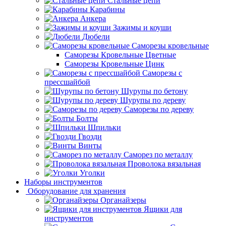
Стальные цепи
Карабины
Анкера
Зажимы и коуши
Дюбели
Саморезы кровельные
Саморезы Кровельные Цветные
Саморезы Кровельные Цинк
Саморезы с
прессшайбой
Шурупы по бетону
Шурупы по дереву
Саморезы по дереву
Болты
Шпильки
Гвозди
Винты
Саморез по металлу
Проволока вязальная
Уголки
Наборы инструментов
Оборудование для хранения
Органайзеры
Ящики для
инструментов