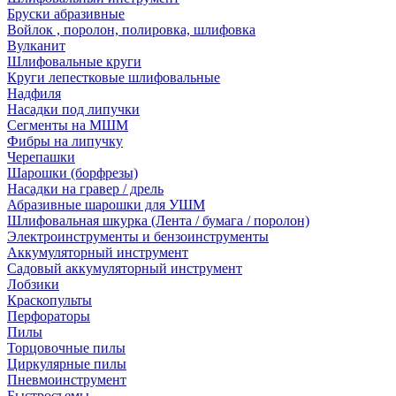
Бруски абразивные
Войлок , поролон, полировка, шлифовка
Вулканит
Шлифовальные круги
Круги лепестковые шлифовальные
Надфиля
Насадки под липучки
Сегменты на МШМ
Фибры на липучку
Черепашки
Шарошки (борфрезы)
Насадки на гравер / дрель
Абразивные шарошки для УШМ
Шлифовальная шкурка (Лента / бумага / поролон)
Электроинструменты и бензоинструменты
Аккумуляторный инструмент
Садовый аккумуляторный инструмент
Лобзики
Краскопульты
Перфораторы
Пилы
Торцовочные пилы
Циркулярные пилы
Пневмоинструмент
Быстросъемы