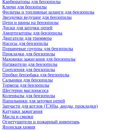
Карбюраторы для бензопилы
Ключи для бензопилы
Фильтры и топливные шланги для бензопилы
Звездочки ведущие для бензопилы
Цепи и шины на бензопилы
Диски для заточки цепей
Амортизаторы для бензопилы
Двигатели для триммера
Насосы для бензопилы
Поршневые группы для бензопилы
Прокладки для бензопилы
Маховики зажигания для бензопилы
Натяжители для бензопилы
Сцепления для бензопилы
Пробки бензобака для бензопилы
Сальники для бензопилы
Тормоза для бензопилы
Шестерни маслонасоса
Коленвалы для бензопилы
Напильники для заточки цепей
Запчасти для котлов (ТЭНы, аноды, прокладки)
Катушки зажигания
Масла и смазки
Огнетушители и пожарный инвентарь
Японская химия