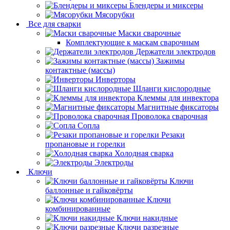
Блендеры и миксеры
Мясорубки
Все для сварки
Маски сварочные
Комплектующие к маскам сварочным
Держатели электродов
Зажимы
контактные (массы)
Инверторы
Шланги кислородные
Клеммы для инвектора
Магнитные фиксаторы
Проволока сварочная
Сопла
Резаки
пропановые и горелки
Холодная сварка
Электроды
Ключи
Ключи
баллонные и гайковёрты
Ключи
комбинированные
Ключи накидные
Ключи разрезные