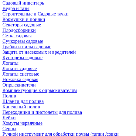
Садовый инвентарь
Ведра и тазы
Строительные и Садовые тачки
Кормушки и поилки
Секаторы садовые
Плодосборники
Сетка садовая
Сучкорезы садовые
Грабли и вилы садовые
Защита от насекомых и вредителей
Кусторезы садовые
Лопаты
Лопаты садовые
Лопаты снеговые
Ножовка садовая
Опрыскиватели
Комплектующие к опрыскивателям
Полив
Шланги для полива
Капельный полив
Переходники и пистолеты для полива
Лейки
Хомуты червячные
Серпы
Ручной инструмент для обработки почвы (тяпки /совки