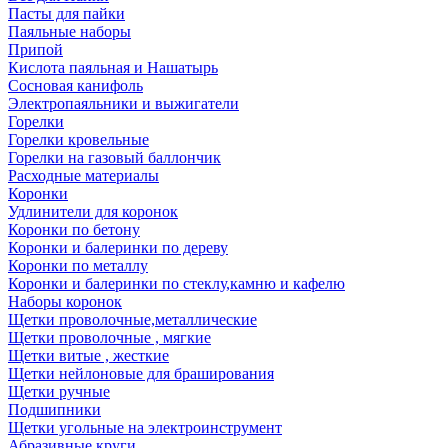
Пасты для пайки
Паяльные наборы
Припой
Кислота паяльная и Нашатырь
Сосновая канифоль
Электропаяльники и выжигатели
Горелки
Горелки кровельные
Горелки на газовый баллончик
Расходные материалы
Коронки
Удлинители для коронок
Коронки по бетону
Коронки и балеринки по дереву
Коронки по металлу
Коронки и балеринки по стеклу,камню и кафелю
Наборы коронок
Щетки проволочные,металлические
Щетки проволочные , мягкие
Щетки витые , жесткие
Щетки нейлоновые для браширования
Щетки ручные
Подшипники
Щетки угольные на электроинструмент
Абразивные круги