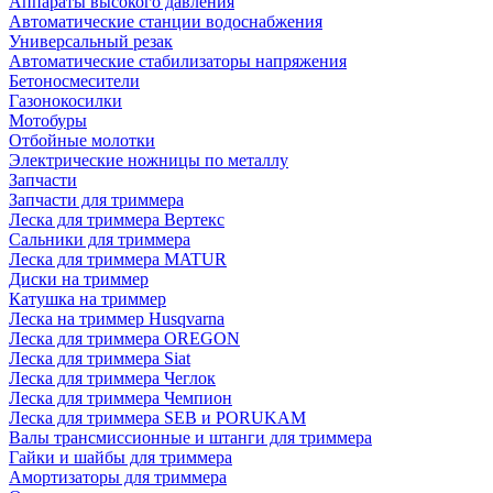
Аппараты высокого давления
Автоматические станции водоснабжения
Универсальный резак
Автоматические стабилизаторы напряжения
Бетоносмесители
Газонокосилки
Мотобуры
Отбойные молотки
Электрические ножницы по металлу
Запчасти
Запчасти для триммера
Леска для триммера Вертекс
Сальники для триммера
Леска для триммера MATUR
Диски на триммер
Катушка на триммер
Леска на триммер Husqvarna
Леска для триммера OREGON
Леска для триммера Siat
Леска для триммера Чеглок
Леска для триммера Чемпион
Леска для триммера SEB и PORUKAM
Валы трансмиссионные и штанги для триммера
Гайки и шайбы для триммера
Амортизаторы для триммера