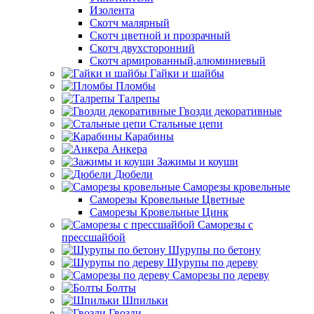
Изолента
Скотч малярный
Скотч цветной и прозрачный
Скотч двухсторонний
Скотч армированный,алюминиевый
Гайки и шайбы
Пломбы
Талрепы
Гвозди декоративные
Стальные цепи
Карабины
Анкера
Зажимы и коуши
Дюбели
Саморезы кровельные
Саморезы Кровельные Цветные
Саморезы Кровельные Цинк
Саморезы с
прессшайбой
Шурупы по бетону
Шурупы по дереву
Саморезы по дереву
Болты
Шпильки
Гвозди