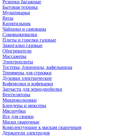
Резинки багажные
Бытовая техника
Мультиварки
Весы
Кипятильник
Чайники и самовары
Соковыжималки
Плиты и горелки газовые
Зажигалки газовые
Обогреватели
Массажеры
Электроплиты
Тостеры, блинницы, вафельницы
Триммеры для стрижки
Духовки электрические
Кофемолки и кофеварки
Запчасти для зернодробилки
Вентиляторы
Микроволновки
Блендеры и миксеры
Мясорубки
Все для сварки
Маски сварочные
Комплектующие к маскам сварочным
Держатели электродов