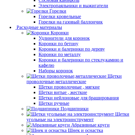
Сосновая канифоль
Электропаяльники и выжигатели
Горелки
Горелки кровельные
Горелки на газовый баллончик
Расходные материалы
Коронки
Удлинители для коронок
Коронки по бетону
Коронки и балеринки по дереву
Коронки по металлу
Коронки и балеринки по стеклу,камню и
кафелю
Наборы коронок
Щетки
проволочные,металлические
Щетки проволочные , мягкие
Щетки витые , жесткие
Щетки нейлоновые для браширования
Щетки ручные
Подшипники
Щетки
угольные на электроинструмент
Абразивные круги
Шнек и оснастка