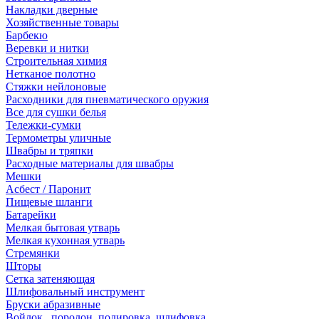
Накладки дверные
Хозяйственные товары
Барбекю
Веревки и нитки
Строительная химия
Нетканое полотно
Стяжки нейлоновые
Расходники для пневматического оружия
Все для сушки белья
Тележки-сумки
Термометры уличные
Швабры и тряпки
Расходные материалы для швабры
Мешки
Асбест / Паронит
Пищевые шланги
Батарейки
Мелкая бытовая утварь
Мелкая кухонная утварь
Стремянки
Шторы
Сетка затеняющая
Шлифовальный инструмент
Бруски абразивные
Войлок , поролон, полировка, шлифовка