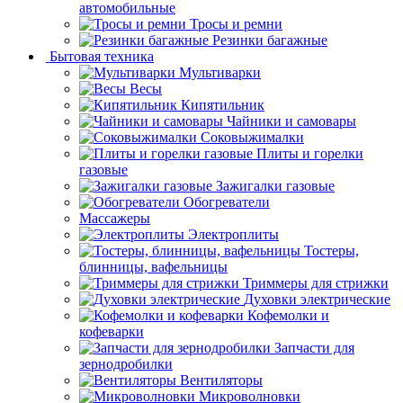
автомобильные
Тросы и ремни
Резинки багажные
Бытовая техника
Мультиварки
Весы
Кипятильник
Чайники и самовары
Соковыжималки
Плиты и горелки
газовые
Зажигалки газовые
Обогреватели
Массажеры
Электроплиты
Тостеры,
блинницы, вафельницы
Триммеры для стрижки
Духовки электрические
Кофемолки и
кофеварки
Запчасти для
зернодробилки
Вентиляторы
Микроволновки