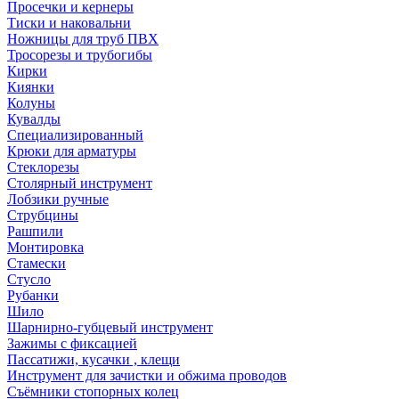
Просечки и кернеры
Тиски и наковальни
Ножницы для труб ПВХ
Тросорезы и трубогибы
Кирки
Киянки
Колуны
Кувалды
Специализированный
Крюки для арматуры
Стеклорезы
Столярный инструмент
Лобзики ручные
Струбцины
Рашпили
Монтировка
Стамески
Стусло
Рубанки
Шило
Шарнирно-губцевый инструмент
Зажимы с фиксацией
Пассатижи, кусачки , клещи
Инструмент для зачистки и обжима проводов
Съёмники стопорных колец