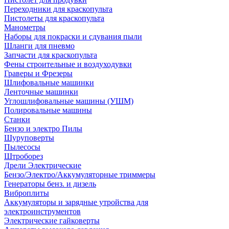
Переходники для краскопульта
Пистолеты для краскопульта
Манометры
Наборы для покраски и сдувания пыли
Шланги для пневмо
Запчасти для краскопульта
Фены строительные и воздуходувки
Граверы и Фрезеры
Шлифовальные машинки
Ленточные машинки
Углошлифовальные машины (УШМ)
Полировальные машины
Станки
Бензо и электро Пилы
Шуруповерты
Пылесосы
Штроборез
Дрели Электрические
Бензо/Электро/Аккумуляторные триммеры
Генераторы бенз. и дизель
Виброплиты
Аккумуляторы и зарядные утройства для
электроинструментов
Электрические гайковерты