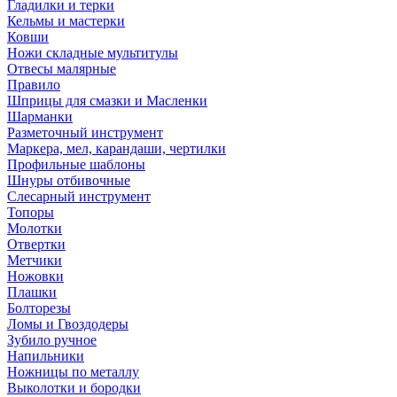
Гладилки и терки
Кельмы и мастерки
Ковши
Ножи складные мультитулы
Отвесы малярные
Правило
Шприцы для смазки и Масленки
Шарманки
Разметочный инструмент
Маркера, мел, карандаши, чертилки
Профильные шаблоны
Шнуры отбивочные
Слесарный инструмент
Топоры
Молотки
Отвертки
Метчики
Ножовки
Плашки
Болторезы
Ломы и Гвоздодеры
Зубило ручное
Напильники
Ножницы по металлу
Выколотки и бородки