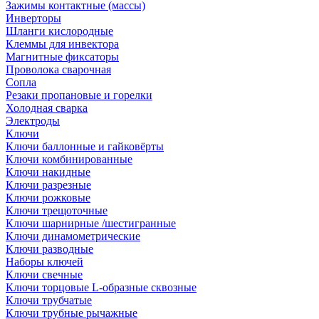
Зажимы контактные (массы)
Инверторы
Шланги кислородные
Клеммы для инвектора
Магнитные фиксаторы
Проволока сварочная
Сопла
Резаки пропановые и горелки
Холодная сварка
Электроды
Ключи
Ключи баллонные и гайковёрты
Ключи комбинированные
Ключи накидные
Ключи разрезные
Ключи рожковые
Ключи трещоточные
Ключи шарнирные /шестигранные
Ключи динамометрические
Ключи разводные
Наборы ключей
Ключи свечные
Ключи торцовые L-образные сквозные
Ключи трубчатые
Ключи трубные рычажные