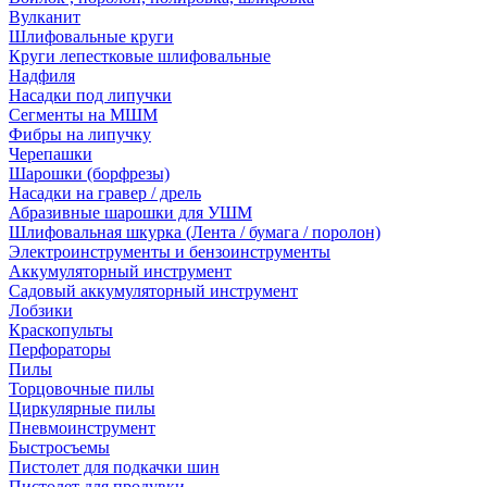
Вулканит
Шлифовальные круги
Круги лепестковые шлифовальные
Надфиля
Насадки под липучки
Сегменты на МШМ
Фибры на липучку
Черепашки
Шарошки (борфрезы)
Насадки на гравер / дрель
Абразивные шарошки для УШМ
Шлифовальная шкурка (Лента / бумага / поролон)
Электроинструменты и бензоинструменты
Аккумуляторный инструмент
Садовый аккумуляторный инструмент
Лобзики
Краскопульты
Перфораторы
Пилы
Торцовочные пилы
Циркулярные пилы
Пневмоинструмент
Быстросъемы
Пистолет для подкачки шин
Пистолет для продувки