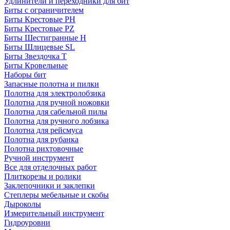
Удлинители и переходники для бит
Биты с ограничителем
Биты Крестовые PH
Биты Крестовые PZ
Биты Шестигранные H
Биты Шлицевые SL
Биты Звездочка T
Биты Кровельные
Наборы бит
Запасные полотна и пилки
Полотна для электролобзика
Полотна для ручной ножовки
Полотна для сабельной пилы
Полотна для ручного лобзика
Полотна для рейсмуса
Полотна для рубанка
Полотна рихтовочные
Ручной инструмент
Все для отделочных работ
Плиткорезы и ролики
Заклепочники и заклепки
Степлеры мебельные и скобы
Дыроколы
Измерительный инструмент
Гидроуровни