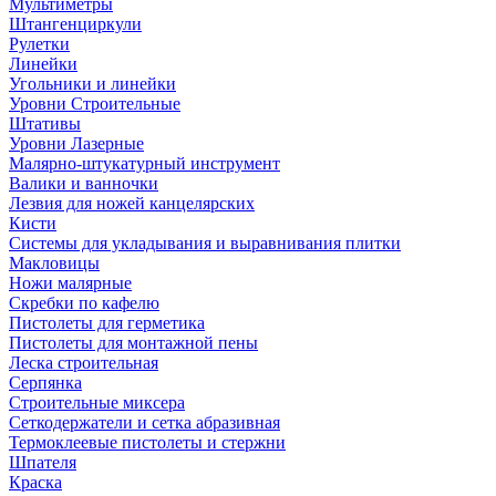
Мультиметры
Штангенциркули
Рулетки
Линейки
Угольники и линейки
Уровни Строительные
Штативы
Уровни Лазерные
Малярно-штукатурный инструмент
Валики и ванночки
Лезвия для ножей канцелярских
Кисти
Системы для укладывания и выравнивания плитки
Макловицы
Ножи малярные
Скребки по кафелю
Пистолеты для герметика
Пистолеты для монтажной пены
Леска строительная
Серпянка
Строительные миксера
Сеткодержатели и сетка абразивная
Термоклеевые пистолеты и стержни
Шпателя
Краска