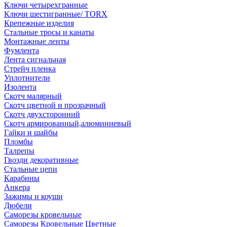
Ключи четырехгранные
Ключи шестигранные/ TORX
Крепежные изделия
Стальные тросы и канаты
Монтажные ленты
Фумлента
Лента сигнальная
Стрейч пленка
Уплотнители
Изолента
Скотч малярный
Скотч цветной и прозрачный
Скотч двухсторонний
Скотч армированный,алюминиевый
Гайки и шайбы
Пломбы
Талрепы
Гвозди декоративные
Стальные цепи
Карабины
Анкера
Зажимы и коуши
Дюбели
Саморезы кровельные
Саморезы Кровельные Цветные