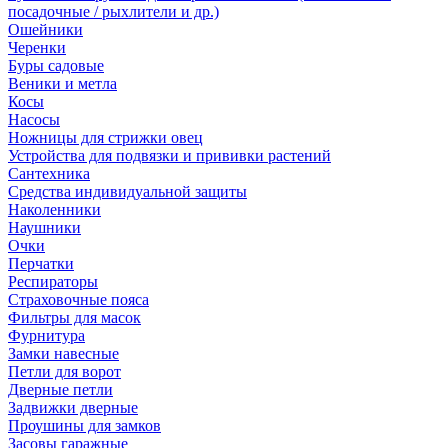
посадочные / рыхлители и др.)
Ошейники
Черенки
Буры садовые
Веники и метла
Косы
Насосы
Ножницы для стрижки овец
Устройства для подвязки и прививки растений
Сантехника
Средства индивидуальной защиты
Наколенники
Наушники
Очки
Перчатки
Респираторы
Страховочные пояса
Фильтры для масок
Фурнитура
Замки навесные
Петли для ворот
Дверные петли
Задвижки дверные
Проушины для замков
Засовы гаражные