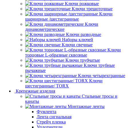
Ключи рожковые
Ключи трещоточные
Ключи
шарнирные /шестигранные
Ключи
динамометрические
Ключи разводные
Наборы ключей
Ключи свечные
Ключи
торцовые L-образные сквозные
Ключи трубчатые
Ключи трубные
рычажные
Ключи четырехгранные
Ключи
шестигранные/ TORX
Крепежные изделия
Стальные тросы и
канаты
Монтажные ленты
Фумлента
Лента сигнальная
Стрейч пленка
Уплотнители