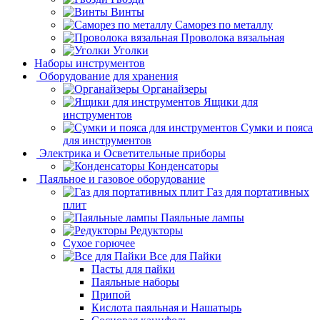
Винты
Саморез по металлу
Проволока вязальная
Уголки
Наборы инструментов
Оборудование для хранения
Органайзеры
Ящики для
инструментов
Сумки и пояса
для инструментов
Электрика и Осветительные приборы
Конденсаторы
Паяльное и газовое оборудование
Газ для портативных
плит
Паяльные лампы
Редукторы
Сухое горючее
Все для Пайки
Пасты для пайки
Паяльные наборы
Припой
Кислота паяльная и Нашатырь