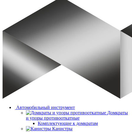
Автомобильный инструмент
Домкраты
и упоры противооткатные
Комплектующие к домкратам
Канистры