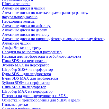
Шнек и оснастка
Алмазные диски и чашки
Алмазные диски по плитке,керамограниту,граниту,
натуральному камню
Переходные кольца
Алмазные диски по асфальту
Алмазные диски по дереву
Алмазные диски по металлу
Алмазные диски по кирпичу,бетону и армированному бетону
Алмазные чашки
Альфа Диски по дереву
Насадки на реноватор и роторайзер
Насадки для перфоратора и отбойного молотка
Пика SDS+ на перфоратор
Зубило MAX на перфоратор
Штробер SDS+ на перфоратор
Буры SDS + для перфоратора
Буры SDS MAX для перфоратора
Зубило SDS+ на перфоратор
Пика MAX на перфоратор
Штробер MAX на перфоратор
Патроны на дрель ,шуруповерт и SDS+
Оснастка и приспособления для УШМ и дрели
Пильные диски
Сверла и наборы сверл