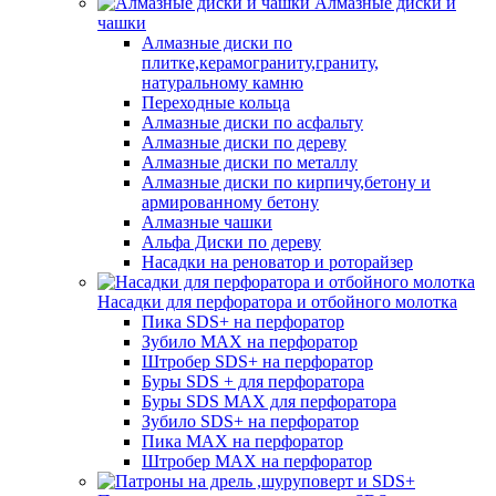
Алмазные диски и
чашки
Алмазные диски по
плитке,керамограниту,граниту,
натуральному камню
Переходные кольца
Алмазные диски по асфальту
Алмазные диски по дереву
Алмазные диски по металлу
Алмазные диски по кирпичу,бетону и
армированному бетону
Алмазные чашки
Альфа Диски по дереву
Насадки на реноватор и роторайзер
Насадки для перфоратора и отбойного молотка
Пика SDS+ на перфоратор
Зубило MAX на перфоратор
Штробер SDS+ на перфоратор
Буры SDS + для перфоратора
Буры SDS MAX для перфоратора
Зубило SDS+ на перфоратор
Пика MAX на перфоратор
Штробер MAX на перфоратор