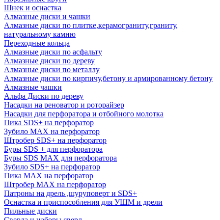
Шнек и оснастка
Алмазные диски и чашки
Алмазные диски по плитке,керамограниту,граниту,
натуральному камню
Переходные кольца
Алмазные диски по асфальту
Алмазные диски по дереву
Алмазные диски по металлу
Алмазные диски по кирпичу,бетону и армированному бетону
Алмазные чашки
Альфа Диски по дереву
Насадки на реноватор и роторайзер
Насадки для перфоратора и отбойного молотка
Пика SDS+ на перфоратор
Зубило MAX на перфоратор
Штробер SDS+ на перфоратор
Буры SDS + для перфоратора
Буры SDS MAX для перфоратора
Зубило SDS+ на перфоратор
Пика MAX на перфоратор
Штробер MAX на перфоратор
Патроны на дрель ,шуруповерт и SDS+
Оснастка и приспособления для УШМ и дрели
Пильные диски
Сверла и наборы сверл