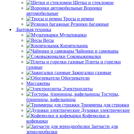
Щетки и стекломои
Воронки
автомобильные
Тросы и ремни
Резинки багажные
Бытовая техника
Мультиварки
Весы
Кипятильник
Чайники и самовары
Соковыжималки
Плиты и горелки
газовые
Зажигалки газовые
Обогреватели
Массажеры
Электроплиты
Тостеры,
блинницы, вафельницы
Триммеры для стрижки
Духовки электрические
Кофемолки и
кофеварки
Запчасти для
зернодробилки