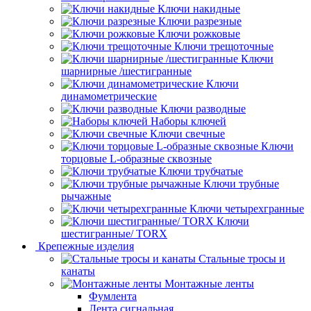
Ключи накидные
Ключи разрезные
Ключи рожковые
Ключи трещоточные
Ключи
шарнирные /шестигранные
Ключи
динамометрические
Ключи разводные
Наборы ключей
Ключи свечные
Ключи
торцовые L-образные сквозные
Ключи трубчатые
Ключи трубные
рычажные
Ключи четырехгранные
Ключи
шестигранные/ TORX
Крепежные изделия
Стальные тросы и
канаты
Монтажные ленты
Фумлента
Лента сигнальная