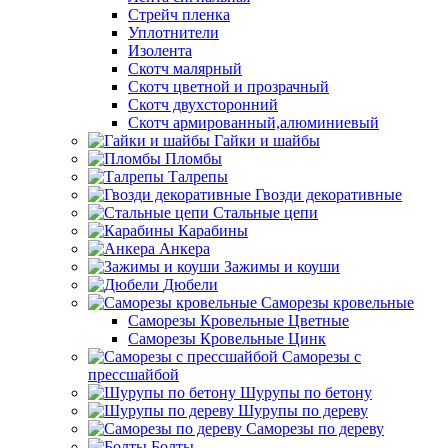
Стрейч пленка
Уплотнители
Изолента
Скотч малярный
Скотч цветной и прозрачный
Скотч двухсторонний
Скотч армированный,алюминиевый
Гайки и шайбы
Пломбы
Талрепы
Гвозди декоративные
Стальные цепи
Карабины
Анкера
Зажимы и коуши
Дюбели
Саморезы кровельные
Саморезы Кровельные Цветные
Саморезы Кровельные Цинк
Саморезы с
прессшайбой
Шурупы по бетону
Шурупы по дереву
Саморезы по дереву
Болты