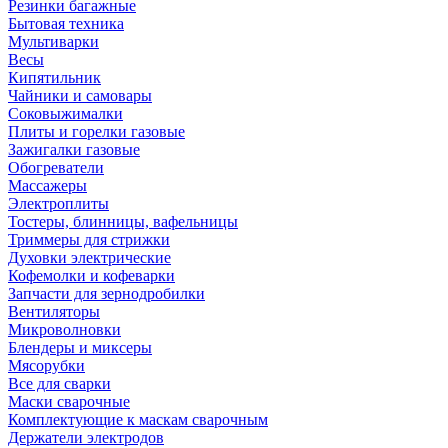
Резинки багажные
Бытовая техника
Мультиварки
Весы
Кипятильник
Чайники и самовары
Соковыжималки
Плиты и горелки газовые
Зажигалки газовые
Обогреватели
Массажеры
Электроплиты
Тостеры, блинницы, вафельницы
Триммеры для стрижки
Духовки электрические
Кофемолки и кофеварки
Запчасти для зернодробилки
Вентиляторы
Микроволновки
Блендеры и миксеры
Мясорубки
Все для сварки
Маски сварочные
Комплектующие к маскам сварочным
Держатели электродов