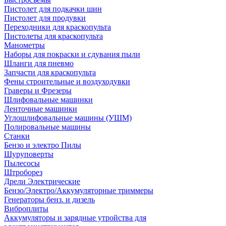
Пистолет для подкачки шин
Пистолет для продувки
Переходники для краскопульта
Пистолеты для краскопульта
Манометры
Наборы для покраски и сдувания пыли
Шланги для пневмо
Запчасти для краскопульта
Фены строительные и воздуходувки
Граверы и Фрезеры
Шлифовальные машинки
Ленточные машинки
Углошлифовальные машины (УШМ)
Полировальные машины
Станки
Бензо и электро Пилы
Шуруповерты
Пылесосы
Штроборез
Дрели Электрические
Бензо/Электро/Аккумуляторные триммеры
Генераторы бенз. и дизель
Виброплиты
Аккумуляторы и зарядные утройства для