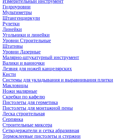
Измерительный инструмент
Гидроуровни
Мультиметры
Штангенциркули
Рулетки
Линейки
Угольники и линейки
Уровни Строительные
Штативы
Уровни Лазерные
Малярно-штукатурный инструмент
Валики и ванночки
Лезвия для ножей канцелярских
Кисти
Системы для укладывания и выравнивания плитки
Макловицы
Ножи малярные
Скребки по кафелю
Пистолеты для герметика
Пистолеты для монтажной пены
Леска строительная
Серпянка
Строительные миксера
Сеткодержатели и сетка абразивная
Термоклеевые пистолеты и стержни