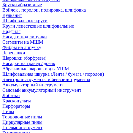
Бруски абразивные
Войлок , поролон, полировка, шлифовка
Вулканит
Шлифовальные круги
Круги лепестковые шлифовальные
Надфиля
Насадки под липучки
Сегменты на МШМ
Фибры на липучку
Черепашки
Шарошки (борфрезы)
Насадки на гравер / дрель
Абразивные шарошки для УШМ
Шлифовальная шкурка (Лента / бумага / поролон)
Электроинструменты и бензоинструменты
Аккумуляторный инструмент
Садовый аккумуляторный инструмент
Лобзики
Краскопульты
Перфораторы
Пилы
Торцовочные пилы
Циркулярные пилы
Пневмоинструмент
Быстросъемы