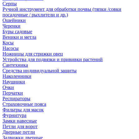
Серпы
Ручной инструмент для обработки почвы (тяпки /совки
посадочные / рыхлители и др.)
Ошейники
Черенки
Буры садовые
Веники и метла
Косы
Насосы
Ножницы для стрижки овец
Устройства для подвязки и прививки растений
Сантехника
Средства индивидуальной защиты
Наколенники
Наушники
Очки
Перчатки
Респираторы
Страховочные пояса
Фильтры для масок
Фурнитура
Замки навесные
Петли для ворот
Дверные петли
Задвижки дверные