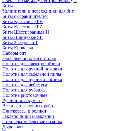
Сверла по металлу центровочное ДТ
Биты
Удлинители и переходники для бит
Биты с ограничителем
Биты Крестовые PH
Биты Крестовые PZ
Биты Шестигранные H
Биты Шлицевые SL
Биты Звездочка T
Биты Кровельные
Наборы бит
Запасные полотна и пилки
Полотна для электролобзика
Полотна для ручной ножовки
Полотна для сабельной пилы
Полотна для ручного лобзика
Полотна для рейсмуса
Полотна для рубанка
Полотна рихтовочные
Ручной инструмент
Все для отделочных работ
Плиткорезы и ролики
Заклепочники и заклепки
Степлеры мебельные и скобы
Дыроколы