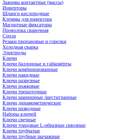
Зажимы контактные (массы)
Инверторы
Шланги кислородные
Клеммы для инвектора
Магнитные фиксаторы
Проволока сварочная
Сопла
Резаки пропановые и горелки
Холодная сварка
Электроды
Ключи
Ключи баллонные и гайковёрты
Ключи комбинированные
Ключи накидные
Ключи разрезные
Ключи рожковые
Ключи трещоточные
Ключи шарнирные /шестигранные
Ключи динамометрические
Ключи разводные
Наборы ключей
Ключи свечные
Ключи торцовые L-образные сквозные
Ключи трубчатые
Ключи трубные рычажные