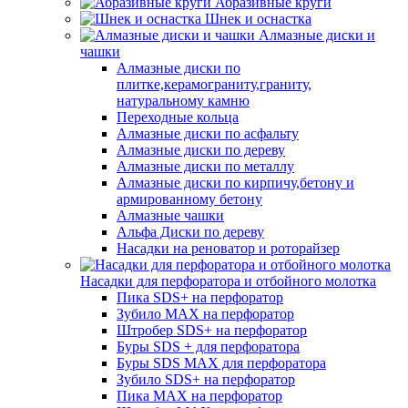
Абразивные круги
Шнек и оснастка
Алмазные диски и
чашки
Алмазные диски по
плитке,керамограниту,граниту,
натуральному камню
Переходные кольца
Алмазные диски по асфальту
Алмазные диски по дереву
Алмазные диски по металлу
Алмазные диски по кирпичу,бетону и
армированному бетону
Алмазные чашки
Альфа Диски по дереву
Насадки на реноватор и роторайзер
Насадки для перфоратора и отбойного молотка
Пика SDS+ на перфоратор
Зубило MAX на перфоратор
Штробер SDS+ на перфоратор
Буры SDS + для перфоратора
Буры SDS MAX для перфоратора
Зубило SDS+ на перфоратор
Пика MAX на перфоратор