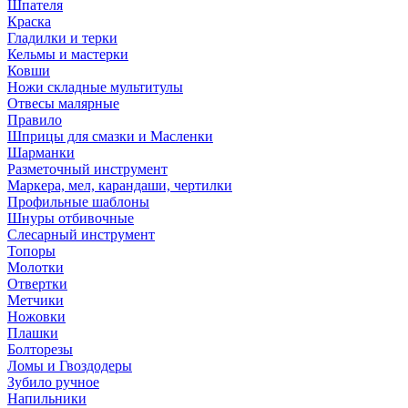
Шпателя
Краска
Гладилки и терки
Кельмы и мастерки
Ковши
Ножи складные мультитулы
Отвесы малярные
Правило
Шприцы для смазки и Масленки
Шарманки
Разметочный инструмент
Маркера, мел, карандаши, чертилки
Профильные шаблоны
Шнуры отбивочные
Слесарный инструмент
Топоры
Молотки
Отвертки
Метчики
Ножовки
Плашки
Болторезы
Ломы и Гвоздодеры
Зубило ручное
Напильники