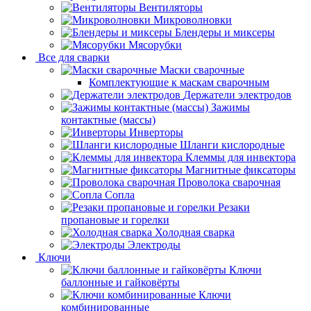
Вентиляторы
Микроволновки
Блендеры и миксеры
Мясорубки
Все для сварки
Маски сварочные
Комплектующие к маскам сварочным
Держатели электродов
Зажимы
контактные (массы)
Инверторы
Шланги кислородные
Клеммы для инвектора
Магнитные фиксаторы
Проволока сварочная
Сопла
Резаки
пропановые и горелки
Холодная сварка
Электроды
Ключи
Ключи
баллонные и гайковёрты
Ключи
комбинированные