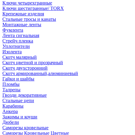
Ключи четырехгранные
Ключи шестигранные/ TORX
Крепежные изделия
Стальные тросы и канаты
Монтажные ленты
Фумлента
Лента сигнальная
Стрейч пленка
Уплотнители
Изолента
Скотч малярный
Скотч цветной и прозрачный
Скотч двухсторонний
Скотч армированный,алюминиевый
Гайки и шайбы
Пломбы
Талрепы
Гвозди декоративные
Стальные цепи
Карабины
Анкера
Зажимы и коуши
Дюбели
Саморезы кровельные
Саморезы Кровельные Цветные