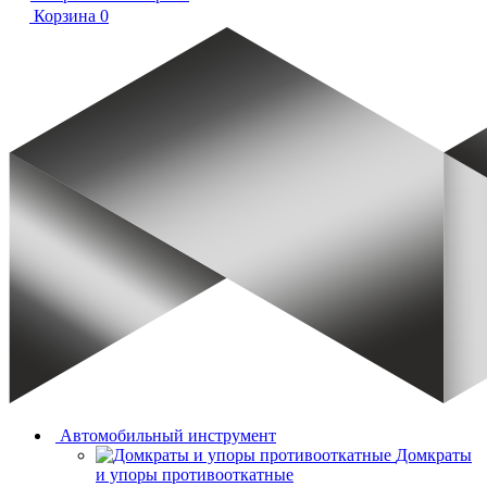
Корзина
0
Автомобильный инструмент
Домкраты
и упоры противооткатные