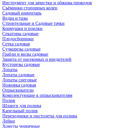
Инструмент для зачистки и обжима проводов
Съёмники стопорных колец
Садовый инвентарь
Ведра и тазы
Строительные и Садовые тачки
Кормушки и поилки
Секаторы садовые
Плодосборники
Сетка садовая
Сучкорезы садовые
Грабли и вилы садовые
Защита от насекомых и вредителей
Кусторезы садовые
Лопаты
Лопаты садовые
Лопаты снеговые
Ножовка садовая
Опрыскиватели
Комплектующие к опрыскивателям
Полив
Шланги для полива
Капельный полив
Переходники и пистолеты для полива
Лейки
Хомуты червячные