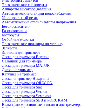
электроинструментов
Электрические гайковерты
Аппараты высокого давления
Автоматические станции водоснабжения
Универсальный резак
Автоматические стабилизаторы напряжения
Бетоносмесители
Газонокосилки
Мотобуры
Отбойные молотки
Электрические ножницы по металлу
Запчасти
Запчасти для триммера
Леска для триммера Вертекс
Сальники для триммера
Леска для триммера MATUR
Диски на триммер
Катушка на триммер
Леска на триммер Husqvarna
Леска для триммера OREGON
Леска для триммера Siat
Леска для триммера Чеглок
Леска для триммера Чемпион
Леска для триммера SEB и PORUKAM
Валы трансмиссионные и штанги для триммера