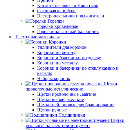
Припой
Кислота паяльная и Нашатырь
Сосновая канифоль
Электропаяльники и выжигатели
Горелки
Горелки кровельные
Горелки на газовый баллончик
Расходные материалы
Коронки
Удлинители для коронок
Коронки по бетону
Коронки и балеринки по дереву
Коронки по металлу
Коронки и балеринки по стеклу,камню и
кафелю
Наборы коронок
Щетки
проволочные,металлические
Щетки проволочные , мягкие
Щетки витые , жесткие
Щетки нейлоновые для браширования
Щетки ручные
Подшипники
Щетки
угольные на электроинструмент