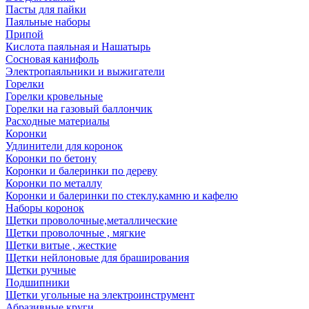
Пасты для пайки
Паяльные наборы
Припой
Кислота паяльная и Нашатырь
Сосновая канифоль
Электропаяльники и выжигатели
Горелки
Горелки кровельные
Горелки на газовый баллончик
Расходные материалы
Коронки
Удлинители для коронок
Коронки по бетону
Коронки и балеринки по дереву
Коронки по металлу
Коронки и балеринки по стеклу,камню и кафелю
Наборы коронок
Щетки проволочные,металлические
Щетки проволочные , мягкие
Щетки витые , жесткие
Щетки нейлоновые для браширования
Щетки ручные
Подшипники
Щетки угольные на электроинструмент
Абразивные круги