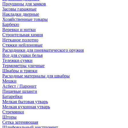
Проушины для замков
Засовы гаражные
Накладки дверные
Хозяйственные товары
Барбекю
Веревки и нитки
Строительная химия
Нетканое полотно
Стяжки нейлоновые
Расходники для пневматического оружия
Все для сушки белья
Тележки-сумки
Термометры уличные
Швабры и тряпки
Расходные материалы для швабры
Мешки
Асбест / Паронит
Пищевые шланги
Батарейки
Мелкая бытовая утварь
Мелкая кухонная утварь
Стремянки
Шторы
Сетка затеняющая
Шлифовальный инструмент