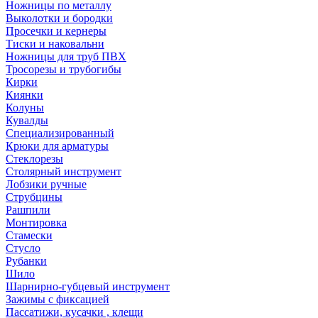
Ножницы по металлу
Выколотки и бородки
Просечки и кернеры
Тиски и наковальни
Ножницы для труб ПВХ
Тросорезы и трубогибы
Кирки
Киянки
Колуны
Кувалды
Специализированный
Крюки для арматуры
Стеклорезы
Столярный инструмент
Лобзики ручные
Струбцины
Рашпили
Монтировка
Стамески
Стусло
Рубанки
Шило
Шарнирно-губцевый инструмент
Зажимы с фиксацией
Пассатижи, кусачки , клещи