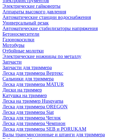
электроинструментов
Электрические гайковерты
Аппараты высокого давления
Автоматические станции водоснабжения
Универсальный резак
Автоматические стабилизаторы напряжения
Бетоносмесители
Газонокосилки
Мотобуры
Отбойные молотки
Электрические ножницы по металлу
Запчасти
Запчасти для триммера
Леска для триммера Вертекс
Сальники для триммера
Леска для триммера MATUR
Диски на триммер
Катушка на триммер
Леска на триммер Husqvarna
Леска для триммера OREGON
Леска для триммера Siat
Леска для триммера Чеглок
Леска для триммера Чемпион
Леска для триммера SEB и PORUKAM
Валы трансмиссионные и штанги для триммера