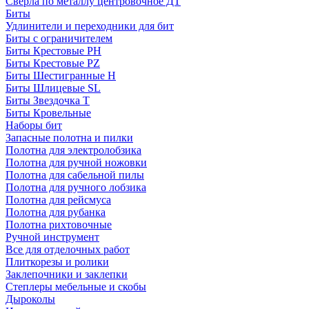
Сверла по металлу центровочное ДТ
Биты
Удлинители и переходники для бит
Биты с ограничителем
Биты Крестовые PH
Биты Крестовые PZ
Биты Шестигранные H
Биты Шлицевые SL
Биты Звездочка T
Биты Кровельные
Наборы бит
Запасные полотна и пилки
Полотна для электролобзика
Полотна для ручной ножовки
Полотна для сабельной пилы
Полотна для ручного лобзика
Полотна для рейсмуса
Полотна для рубанка
Полотна рихтовочные
Ручной инструмент
Все для отделочных работ
Плиткорезы и ролики
Заклепочники и заклепки
Степлеры мебельные и скобы
Дыроколы