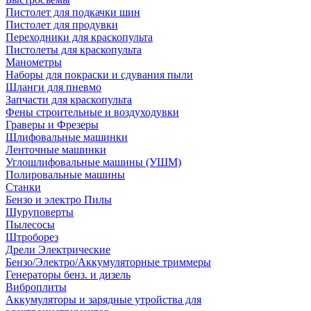
Пистолет для подкачки шин
Пистолет для продувки
Переходники для краскопульта
Пистолеты для краскопульта
Манометры
Наборы для покраски и сдувания пыли
Шланги для пневмо
Запчасти для краскопульта
Фены строительные и воздуходувки
Граверы и Фрезеры
Шлифовальные машинки
Ленточные машинки
Углошлифовальные машины (УШМ)
Полировальные машины
Станки
Бензо и электро Пилы
Шуруповерты
Пылесосы
Штроборез
Дрели Электрические
Бензо/Электро/Аккумуляторные триммеры
Генераторы бенз. и дизель
Виброплиты
Аккумуляторы и зарядные утройства для