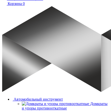
Корзина
0
Автомобильный инструмент
Домкраты
и упоры противооткатные