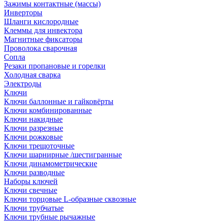
Зажимы контактные (массы)
Инверторы
Шланги кислородные
Клеммы для инвектора
Магнитные фиксаторы
Проволока сварочная
Сопла
Резаки пропановые и горелки
Холодная сварка
Электроды
Ключи
Ключи баллонные и гайковёрты
Ключи комбинированные
Ключи накидные
Ключи разрезные
Ключи рожковые
Ключи трещоточные
Ключи шарнирные /шестигранные
Ключи динамометрические
Ключи разводные
Наборы ключей
Ключи свечные
Ключи торцовые L-образные сквозные
Ключи трубчатые
Ключи трубные рычажные