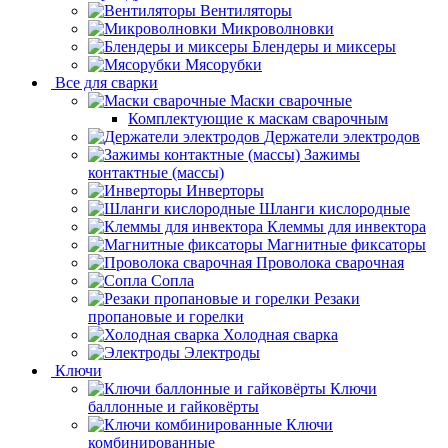
Вентиляторы
Микроволновки
Блендеры и миксеры
Мясорубки
Все для сварки
Маски сварочные
Комплектующие к маскам сварочным
Держатели электродов
Зажимы
контактные (массы)
Инверторы
Шланги кислородные
Клеммы для инвектора
Магнитные фиксаторы
Проволока сварочная
Сопла
Резаки
пропановые и горелки
Холодная сварка
Электроды
Ключи
Ключи
баллонные и гайковёрты
Ключи
комбинированные