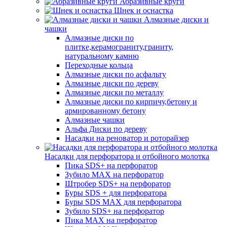
Абразивные круги
Шнек и оснастка
Алмазные диски и
чашки
Алмазные диски по
плитке,керамограниту,граниту,
натуральному камню
Переходные кольца
Алмазные диски по асфальту
Алмазные диски по дереву
Алмазные диски по металлу
Алмазные диски по кирпичу,бетону и
армированному бетону
Алмазные чашки
Альфа Диски по дереву
Насадки на реноватор и роторайзер
Насадки для перфоратора и отбойного молотка
Пика SDS+ на перфоратор
Зубило MAX на перфоратор
Штробер SDS+ на перфоратор
Буры SDS + для перфоратора
Буры SDS MAX для перфоратора
Зубило SDS+ на перфоратор
Пика MAX на перфоратор