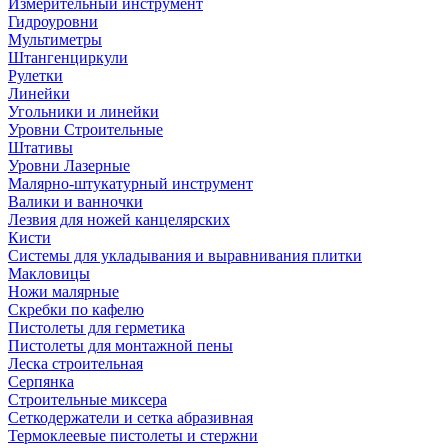
Измерительный инструмент
Гидроуровни
Мультиметры
Штангенциркули
Рулетки
Линейки
Угольники и линейки
Уровни Строительные
Штативы
Уровни Лазерные
Малярно-штукатурный инструмент
Валики и ванночки
Лезвия для ножей канцелярских
Кисти
Системы для укладывания и выравнивания плитки
Макловицы
Ножи малярные
Скребки по кафелю
Пистолеты для герметика
Пистолеты для монтажной пены
Леска строительная
Серпянка
Строительные миксера
Сеткодержатели и сетка абразивная
Термоклеевые пистолеты и стержни