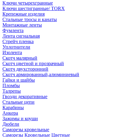
Ключи четырехгранные
Ключи шестигранные/ TORX
Крепежные изделия
Стальные тросы и канаты
Монтажные ленты
Фумлента
Лента сигнальная
Стрейч пленка
Уплотнители
Изолента
Скотч малярный
Скотч цветной и прозрачный
Скотч двухсторонний
Скотч армированный,алюминиевый
Гайки и шайбы
Пломбы
Талрепы
Гвозди декоративные
Стальные цепи
Карабины
Анкера
Зажимы и коуши
Дюбели
Саморезы кровельные
Саморезы Кровельные Цветные