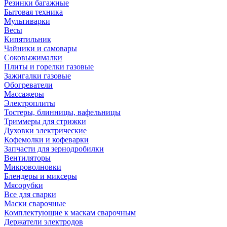
Резинки багажные
Бытовая техника
Мультиварки
Весы
Кипятильник
Чайники и самовары
Соковыжималки
Плиты и горелки газовые
Зажигалки газовые
Обогреватели
Массажеры
Электроплиты
Тостеры, блинницы, вафельницы
Триммеры для стрижки
Духовки электрические
Кофемолки и кофеварки
Запчасти для зернодробилки
Вентиляторы
Микроволновки
Блендеры и миксеры
Мясорубки
Все для сварки
Маски сварочные
Комплектующие к маскам сварочным
Держатели электродов