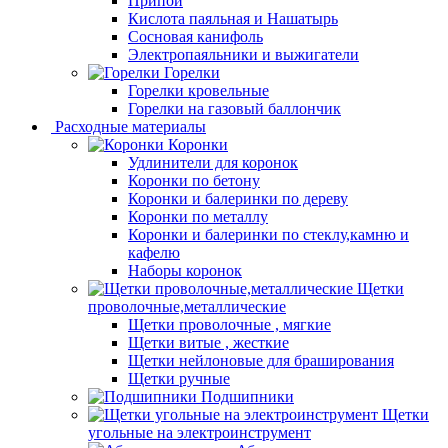
Припой
Кислота паяльная и Нашатырь
Сосновая канифоль
Электропаяльники и выжигатели
Горелки
Горелки кровельные
Горелки на газовый баллончик
Расходные материалы
Коронки
Удлинители для коронок
Коронки по бетону
Коронки и балеринки по дереву
Коронки по металлу
Коронки и балеринки по стеклу,камню и
кафелю
Наборы коронок
Щетки
проволочные,металлические
Щетки проволочные , мягкие
Щетки витые , жесткие
Щетки нейлоновые для браширования
Щетки ручные
Подшипники
Щетки
угольные на электроинструмент