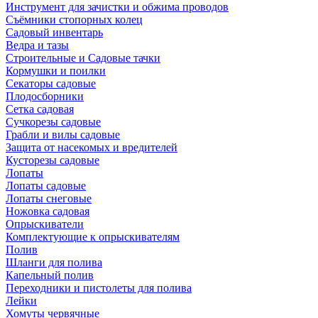
Инструмент для зачистки и обжима проводов
Съёмники стопорных колец
Садовый инвентарь
Ведра и тазы
Строительные и Садовые тачки
Кормушки и поилки
Секаторы садовые
Плодосборники
Сетка садовая
Сучкорезы садовые
Грабли и вилы садовые
Защита от насекомых и вредителей
Кусторезы садовые
Лопаты
Лопаты садовые
Лопаты снеговые
Ножовка садовая
Опрыскиватели
Комплектующие к опрыскивателям
Полив
Шланги для полива
Капельный полив
Переходники и пистолеты для полива
Лейки
Хомуты червячные