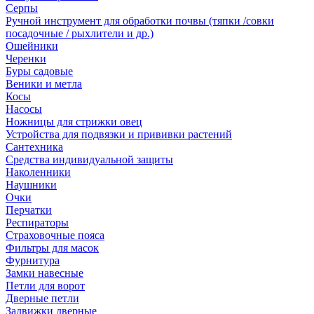
Серпы
Ручной инструмент для обработки почвы (тяпки /совки
посадочные / рыхлители и др.)
Ошейники
Черенки
Буры садовые
Веники и метла
Косы
Насосы
Ножницы для стрижки овец
Устройства для подвязки и прививки растений
Сантехника
Средства индивидуальной защиты
Наколенники
Наушники
Очки
Перчатки
Респираторы
Страховочные пояса
Фильтры для масок
Фурнитура
Замки навесные
Петли для ворот
Дверные петли
Задвижки дверные