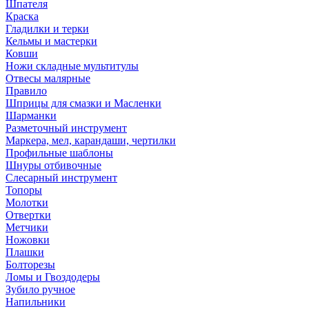
Шпателя
Краска
Гладилки и терки
Кельмы и мастерки
Ковши
Ножи складные мультитулы
Отвесы малярные
Правило
Шприцы для смазки и Масленки
Шарманки
Разметочный инструмент
Маркера, мел, карандаши, чертилки
Профильные шаблоны
Шнуры отбивочные
Слесарный инструмент
Топоры
Молотки
Отвертки
Метчики
Ножовки
Плашки
Болторезы
Ломы и Гвоздодеры
Зубило ручное
Напильники