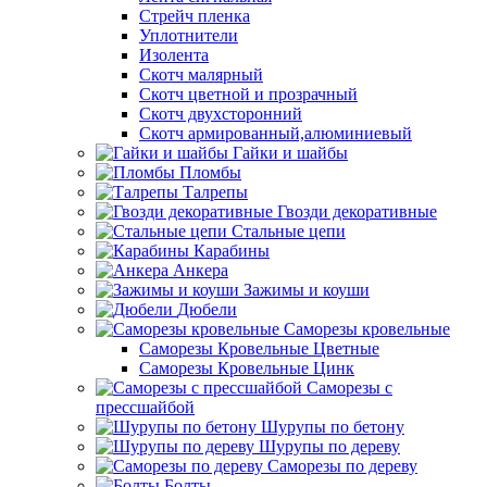
Стрейч пленка
Уплотнители
Изолента
Скотч малярный
Скотч цветной и прозрачный
Скотч двухсторонний
Скотч армированный,алюминиевый
Гайки и шайбы
Пломбы
Талрепы
Гвозди декоративные
Стальные цепи
Карабины
Анкера
Зажимы и коуши
Дюбели
Саморезы кровельные
Саморезы Кровельные Цветные
Саморезы Кровельные Цинк
Саморезы с
прессшайбой
Шурупы по бетону
Шурупы по дереву
Саморезы по дереву
Болты