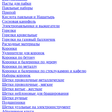
Пасты для пайки
Паяльные наборы
Припой
Кислота паяльная и Нашатырь
Сосновая канифоль
Электропаяльники и выжигатели
Горелки
Горелки кровельные
Горелки на газовый баллончик
Расходные материалы
Коронки
Удлинители для коронок
Коронки по бетону
Коронки и балеринки по дереву
Коронки по металлу
Коронки и балеринки по стеклу,камню и кафелю
Наборы коронок
Щетки проволочные,металлические
Щетки проволочные , мягкие
Щетки витые , жесткие
Щетки нейлоновые для браширования
Щетки ручные
Подшипники
Щетки угольные на электроинструмент
Абразивные круги