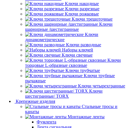
Ключи накидные
Ключи разрезные
Ключи рожковые
Ключи трещоточные
Ключи
шарнирные /шестигранные
Ключи
динамометрические
Ключи разводные
Наборы ключей
Ключи свечные
Ключи
торцовые L-образные сквозные
Ключи трубчатые
Ключи трубные
рычажные
Ключи четырехгранные
Ключи
шестигранные/ TORX
Крепежные изделия
Стальные тросы и
канаты
Монтажные ленты
Фумлента
Лента сигнальная