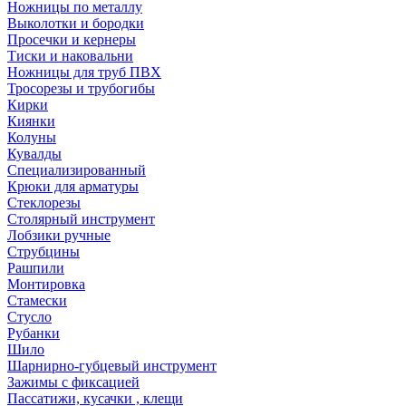
Ножницы по металлу
Выколотки и бородки
Просечки и кернеры
Тиски и наковальни
Ножницы для труб ПВХ
Тросорезы и трубогибы
Кирки
Киянки
Колуны
Кувалды
Специализированный
Крюки для арматуры
Стеклорезы
Столярный инструмент
Лобзики ручные
Струбцины
Рашпили
Монтировка
Стамески
Стусло
Рубанки
Шило
Шарнирно-губцевый инструмент
Зажимы с фиксацией
Пассатижи, кусачки , клещи