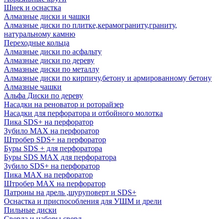
Шнек и оснастка
Алмазные диски и чашки
Алмазные диски по плитке,керамограниту,граниту,
натуральному камню
Переходные кольца
Алмазные диски по асфальту
Алмазные диски по дереву
Алмазные диски по металлу
Алмазные диски по кирпичу,бетону и армированному бетону
Алмазные чашки
Альфа Диски по дереву
Насадки на реноватор и роторайзер
Насадки для перфоратора и отбойного молотка
Пика SDS+ на перфоратор
Зубило MAX на перфоратор
Штробер SDS+ на перфоратор
Буры SDS + для перфоратора
Буры SDS MAX для перфоратора
Зубило SDS+ на перфоратор
Пика MAX на перфоратор
Штробер MAX на перфоратор
Патроны на дрель ,шуруповерт и SDS+
Оснастка и приспособления для УШМ и дрели
Пильные диски
Сверла и наборы сверл