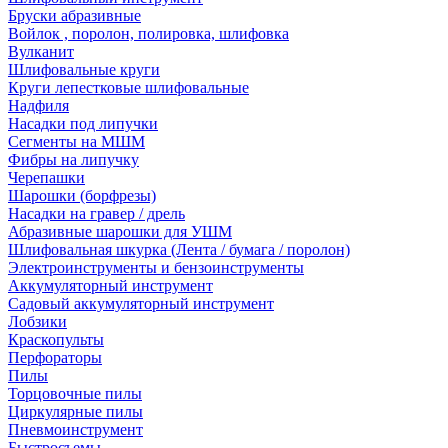
Бруски абразивные
Войлок , поролон, полировка, шлифовка
Вулканит
Шлифовальные круги
Круги лепестковые шлифовальные
Надфиля
Насадки под липучки
Сегменты на МШМ
Фибры на липучку
Черепашки
Шарошки (борфрезы)
Насадки на гравер / дрель
Абразивные шарошки для УШМ
Шлифовальная шкурка (Лента / бумага / поролон)
Электроинструменты и бензоинструменты
Аккумуляторный инструмент
Садовый аккумуляторный инструмент
Лобзики
Краскопульты
Перфораторы
Пилы
Торцовочные пилы
Циркулярные пилы
Пневмоинструмент
Быстросъемы