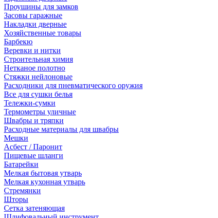
Проушины для замков
Засовы гаражные
Накладки дверные
Хозяйственные товары
Барбекю
Веревки и нитки
Строительная химия
Нетканое полотно
Стяжки нейлоновые
Расходники для пневматического оружия
Все для сушки белья
Тележки-сумки
Термометры уличные
Швабры и тряпки
Расходные материалы для швабры
Мешки
Асбест / Паронит
Пищевые шланги
Батарейки
Мелкая бытовая утварь
Мелкая кухонная утварь
Стремянки
Шторы
Сетка затеняющая
Шлифовальный инструмент