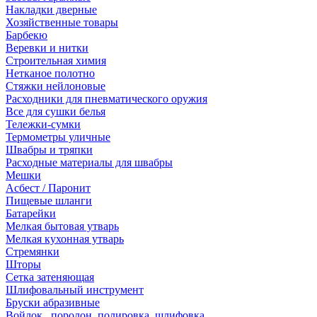
Накладки дверные
Хозяйственные товары
Барбекю
Веревки и нитки
Строительная химия
Нетканое полотно
Стяжки нейлоновые
Расходники для пневматического оружия
Все для сушки белья
Тележки-сумки
Термометры уличные
Швабры и тряпки
Расходные материалы для швабры
Мешки
Асбест / Паронит
Пищевые шланги
Батарейки
Мелкая бытовая утварь
Мелкая кухонная утварь
Стремянки
Шторы
Сетка затеняющая
Шлифовальный инструмент
Бруски абразивные
Войлок , поролон, полировка, шлифовка