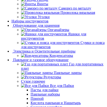
Винты
Саморез по металлу
Проволока вязальная
Уголки
Наборы инструментов
Оборудование для хранения
Органайзеры
Ящики для
инструментов
Сумки и пояса
для инструментов
Электрика и Осветительные приборы
Конденсаторы
Паяльное и газовое оборудование
Газ для портативных
плит
Паяльные лампы
Редукторы
Сухое горючее
Все для Пайки
Пасты для пайки
Паяльные наборы
Припой
Кислота паяльная и Нашатырь