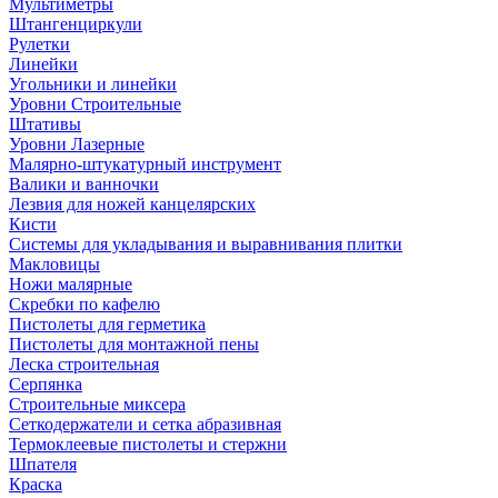
Мультиметры
Штангенциркули
Рулетки
Линейки
Угольники и линейки
Уровни Строительные
Штативы
Уровни Лазерные
Малярно-штукатурный инструмент
Валики и ванночки
Лезвия для ножей канцелярских
Кисти
Системы для укладывания и выравнивания плитки
Макловицы
Ножи малярные
Скребки по кафелю
Пистолеты для герметика
Пистолеты для монтажной пены
Леска строительная
Серпянка
Строительные миксера
Сеткодержатели и сетка абразивная
Термоклеевые пистолеты и стержни
Шпателя
Краска