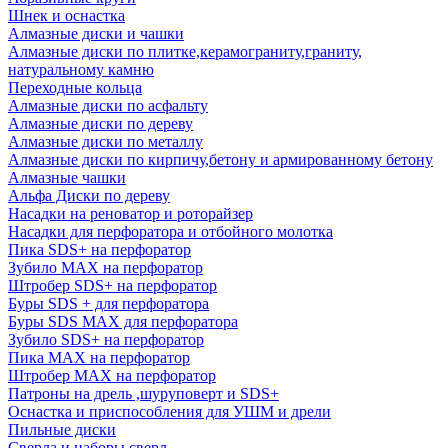
Шнек и оснастка
Алмазные диски и чашки
Алмазные диски по плитке,керамограниту,граниту,
натуральному камню
Переходные кольца
Алмазные диски по асфальту
Алмазные диски по дереву
Алмазные диски по металлу
Алмазные диски по кирпичу,бетону и армированному бетону
Алмазные чашки
Альфа Диски по дереву
Насадки на реноватор и роторайзер
Насадки для перфоратора и отбойного молотка
Пика SDS+ на перфоратор
Зубило MAX на перфоратор
Штробер SDS+ на перфоратор
Буры SDS + для перфоратора
Буры SDS MAX для перфоратора
Зубило SDS+ на перфоратор
Пика MAX на перфоратор
Штробер MAX на перфоратор
Патроны на дрель ,шуруповерт и SDS+
Оснастка и приспособления для УШМ и дрели
Пильные диски
Сверла и наборы сверл