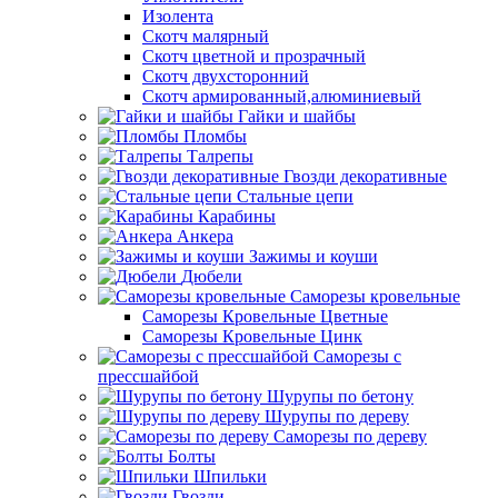
Изолента
Скотч малярный
Скотч цветной и прозрачный
Скотч двухсторонний
Скотч армированный,алюминиевый
Гайки и шайбы
Пломбы
Талрепы
Гвозди декоративные
Стальные цепи
Карабины
Анкера
Зажимы и коуши
Дюбели
Саморезы кровельные
Саморезы Кровельные Цветные
Саморезы Кровельные Цинк
Саморезы с
прессшайбой
Шурупы по бетону
Шурупы по дереву
Саморезы по дереву
Болты
Шпильки
Гвозди