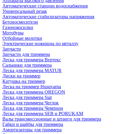
Аппараты высокого давления
Автоматические станции водоснабжения
Универсальный резак
Автоматические стабилизаторы напряжения
Бетоносмесители
Газонокосилки
Мотобуры
Отбойные молотки
Электрические ножницы по металлу
Запчасти
Запчасти для триммера
Леска для триммера Вертекс
Сальники для триммера
Леска для триммера MATUR
Диски на триммер
Катушка на триммер
Леска на триммер Husqvarna
Леска для триммера OREGON
Леска для триммера Siat
Леска для триммера Чеглок
Леска для триммера Чемпион
Леска для триммера SEB и PORUKAM
Валы трансмиссионные и штанги для триммера
Гайки и шайбы для триммера
Амортизаторы для триммера