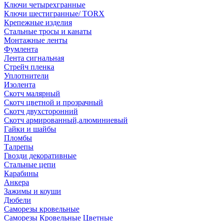
Ключи четырехгранные
Ключи шестигранные/ TORX
Крепежные изделия
Стальные тросы и канаты
Монтажные ленты
Фумлента
Лента сигнальная
Стрейч пленка
Уплотнители
Изолента
Скотч малярный
Скотч цветной и прозрачный
Скотч двухсторонний
Скотч армированный,алюминиевый
Гайки и шайбы
Пломбы
Талрепы
Гвозди декоративные
Стальные цепи
Карабины
Анкера
Зажимы и коуши
Дюбели
Саморезы кровельные
Саморезы Кровельные Цветные