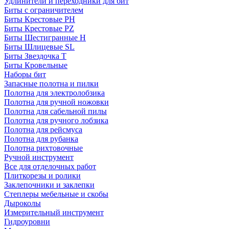
Удлинители и переходники для бит
Биты с ограничителем
Биты Крестовые PH
Биты Крестовые PZ
Биты Шестигранные H
Биты Шлицевые SL
Биты Звездочка T
Биты Кровельные
Наборы бит
Запасные полотна и пилки
Полотна для электролобзика
Полотна для ручной ножовки
Полотна для сабельной пилы
Полотна для ручного лобзика
Полотна для рейсмуса
Полотна для рубанка
Полотна рихтовочные
Ручной инструмент
Все для отделочных работ
Плиткорезы и ролики
Заклепочники и заклепки
Степлеры мебельные и скобы
Дыроколы
Измерительный инструмент
Гидроуровни