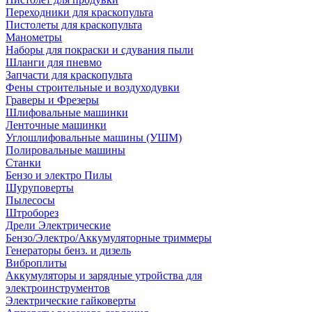
Переходники для краскопульта
Пистолеты для краскопульта
Манометры
Наборы для покраски и сдувания пыли
Шланги для пневмо
Запчасти для краскопульта
Фены строительные и воздуходувки
Граверы и Фрезеры
Шлифовальные машинки
Ленточные машинки
Углошлифовальные машины (УШМ)
Полировальные машины
Станки
Бензо и электро Пилы
Шуруповерты
Пылесосы
Штроборез
Дрели Электрические
Бензо/Электро/Аккумуляторные триммеры
Генераторы бенз. и дизель
Виброплиты
Аккумуляторы и зарядные утройства для
электроинструментов
Электрические гайковерты