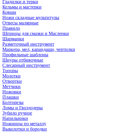
Гладилки и терки
Кельмы и мастерки
Ковши
Ножи складные мультитулы
Отвесы малярные
Правило
Шприцы для смазки и Масленки
Шарманки
Разметочный инструмент
Маркера, мел, карандаши, чертилки
Профильные шаблоны
Шнуры отбивочные
Слесарный инструмент
Топоры
Молотки
Отвертки
Метчики
Ножовки
Плашки
Болторезы
Ломы и Гвоздодеры
Зубило ручное
Напильники
Ножницы по металлу
Выколотки и бородки