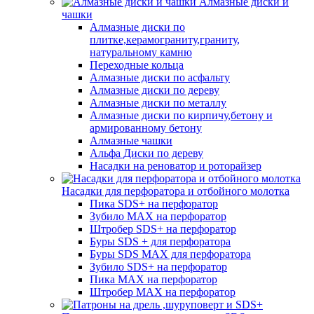
Алмазные диски и
чашки
Алмазные диски по
плитке,керамограниту,граниту,
натуральному камню
Переходные кольца
Алмазные диски по асфальту
Алмазные диски по дереву
Алмазные диски по металлу
Алмазные диски по кирпичу,бетону и
армированному бетону
Алмазные чашки
Альфа Диски по дереву
Насадки на реноватор и роторайзер
Насадки для перфоратора и отбойного молотка
Пика SDS+ на перфоратор
Зубило MAX на перфоратор
Штробер SDS+ на перфоратор
Буры SDS + для перфоратора
Буры SDS MAX для перфоратора
Зубило SDS+ на перфоратор
Пика MAX на перфоратор
Штробер MAX на перфоратор