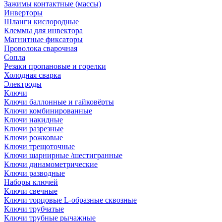
Зажимы контактные (массы)
Инверторы
Шланги кислородные
Клеммы для инвектора
Магнитные фиксаторы
Проволока сварочная
Сопла
Резаки пропановые и горелки
Холодная сварка
Электроды
Ключи
Ключи баллонные и гайковёрты
Ключи комбинированные
Ключи накидные
Ключи разрезные
Ключи рожковые
Ключи трещоточные
Ключи шарнирные /шестигранные
Ключи динамометрические
Ключи разводные
Наборы ключей
Ключи свечные
Ключи торцовые L-образные сквозные
Ключи трубчатые
Ключи трубные рычажные