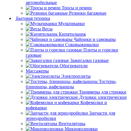
автомобильные
Тросы и ремни
Резинки багажные
Бытовая техника
Мультиварки
Весы
Кипятильник
Чайники и самовары
Соковыжималки
Плиты и горелки
газовые
Зажигалки газовые
Обогреватели
Массажеры
Электроплиты
Тостеры,
блинницы, вафельницы
Триммеры для стрижки
Духовки электрические
Кофемолки и
кофеварки
Запчасти для
зернодробилки
Вентиляторы
Микроволновки