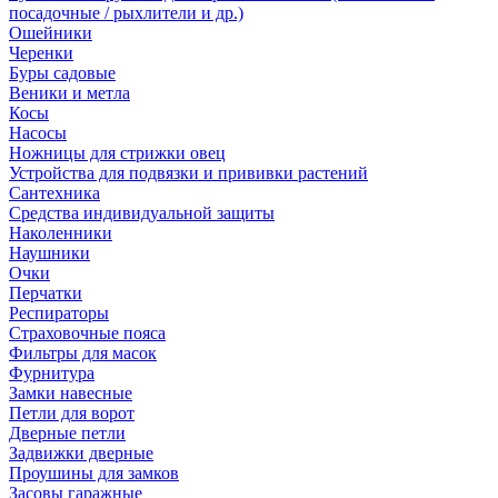
посадочные / рыхлители и др.)
Ошейники
Черенки
Буры садовые
Веники и метла
Косы
Насосы
Ножницы для стрижки овец
Устройства для подвязки и прививки растений
Сантехника
Средства индивидуальной защиты
Наколенники
Наушники
Очки
Перчатки
Респираторы
Страховочные пояса
Фильтры для масок
Фурнитура
Замки навесные
Петли для ворот
Дверные петли
Задвижки дверные
Проушины для замков
Засовы гаражные