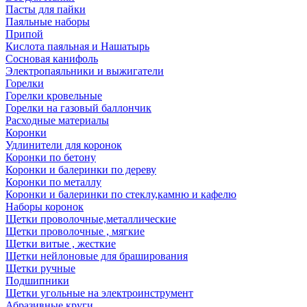
Пасты для пайки
Паяльные наборы
Припой
Кислота паяльная и Нашатырь
Сосновая канифоль
Электропаяльники и выжигатели
Горелки
Горелки кровельные
Горелки на газовый баллончик
Расходные материалы
Коронки
Удлинители для коронок
Коронки по бетону
Коронки и балеринки по дереву
Коронки по металлу
Коронки и балеринки по стеклу,камню и кафелю
Наборы коронок
Щетки проволочные,металлические
Щетки проволочные , мягкие
Щетки витые , жесткие
Щетки нейлоновые для браширования
Щетки ручные
Подшипники
Щетки угольные на электроинструмент
Абразивные круги