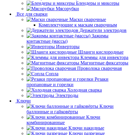
Блендеры и миксеры
Мясорубки
Все для сварки
Маски сварочные
Комплектующие к маскам сварочным
Держатели электродов
Зажимы
контактные (массы)
Инверторы
Шланги кислородные
Клеммы для инвектора
Магнитные фиксаторы
Проволока сварочная
Сопла
Резаки
пропановые и горелки
Холодная сварка
Электроды
Ключи
Ключи
баллонные и гайковёрты
Ключи
комбинированные
Ключи накидные
Ключи разрезные