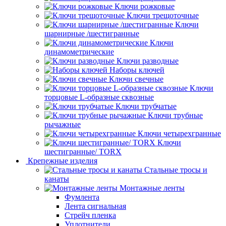
Ключи рожковые
Ключи трещоточные
Ключи
шарнирные /шестигранные
Ключи
динамометрические
Ключи разводные
Наборы ключей
Ключи свечные
Ключи
торцовые L-образные сквозные
Ключи трубчатые
Ключи трубные
рычажные
Ключи четырехгранные
Ключи
шестигранные/ TORX
Крепежные изделия
Стальные тросы и
канаты
Монтажные ленты
Фумлента
Лента сигнальная
Стрейч пленка
Уплотнители