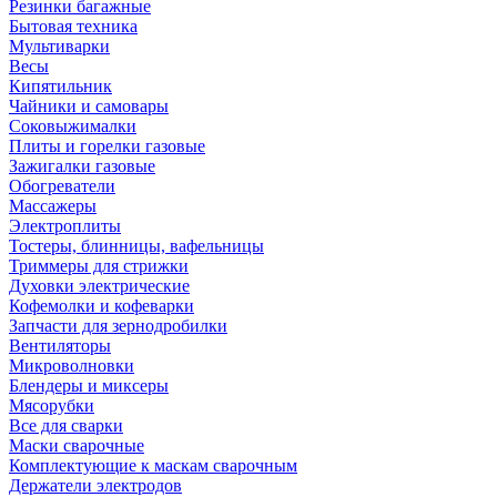
Резинки багажные
Бытовая техника
Мультиварки
Весы
Кипятильник
Чайники и самовары
Соковыжималки
Плиты и горелки газовые
Зажигалки газовые
Обогреватели
Массажеры
Электроплиты
Тостеры, блинницы, вафельницы
Триммеры для стрижки
Духовки электрические
Кофемолки и кофеварки
Запчасти для зернодробилки
Вентиляторы
Микроволновки
Блендеры и миксеры
Мясорубки
Все для сварки
Маски сварочные
Комплектующие к маскам сварочным
Держатели электродов