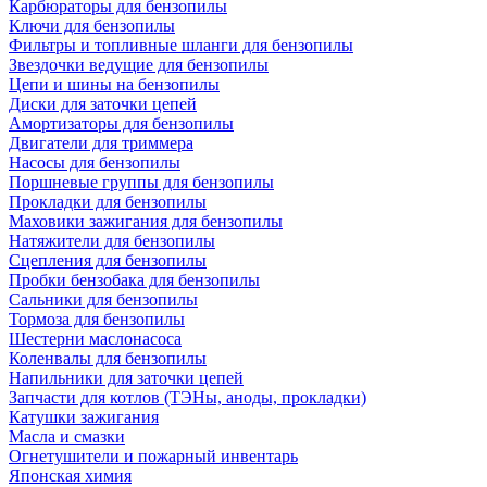
Карбюраторы для бензопилы
Ключи для бензопилы
Фильтры и топливные шланги для бензопилы
Звездочки ведущие для бензопилы
Цепи и шины на бензопилы
Диски для заточки цепей
Амортизаторы для бензопилы
Двигатели для триммера
Насосы для бензопилы
Поршневые группы для бензопилы
Прокладки для бензопилы
Маховики зажигания для бензопилы
Натяжители для бензопилы
Сцепления для бензопилы
Пробки бензобака для бензопилы
Сальники для бензопилы
Тормоза для бензопилы
Шестерни маслонасоса
Коленвалы для бензопилы
Напильники для заточки цепей
Запчасти для котлов (ТЭНы, аноды, прокладки)
Катушки зажигания
Масла и смазки
Огнетушители и пожарный инвентарь
Японская химия