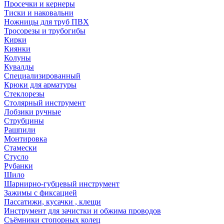
Просечки и кернеры
Тиски и наковальни
Ножницы для труб ПВХ
Тросорезы и трубогибы
Кирки
Киянки
Колуны
Кувалды
Специализированный
Крюки для арматуры
Стеклорезы
Столярный инструмент
Лобзики ручные
Струбцины
Рашпили
Монтировка
Стамески
Стусло
Рубанки
Шило
Шарнирно-губцевый инструмент
Зажимы с фиксацией
Пассатижи, кусачки , клещи
Инструмент для зачистки и обжима проводов
Съёмники стопорных колец