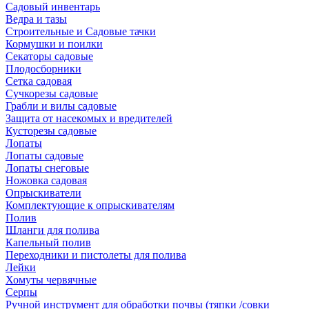
Садовый инвентарь
Ведра и тазы
Строительные и Садовые тачки
Кормушки и поилки
Секаторы садовые
Плодосборники
Сетка садовая
Сучкорезы садовые
Грабли и вилы садовые
Защита от насекомых и вредителей
Кусторезы садовые
Лопаты
Лопаты садовые
Лопаты снеговые
Ножовка садовая
Опрыскиватели
Комплектующие к опрыскивателям
Полив
Шланги для полива
Капельный полив
Переходники и пистолеты для полива
Лейки
Хомуты червячные
Серпы
Ручной инструмент для обработки почвы (тяпки /совки