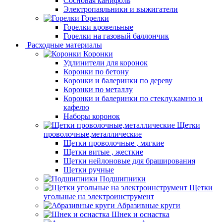
Сосновая канифоль
Электропаяльники и выжигатели
Горелки
Горелки кровельные
Горелки на газовый баллончик
Расходные материалы
Коронки
Удлинители для коронок
Коронки по бетону
Коронки и балеринки по дереву
Коронки по металлу
Коронки и балеринки по стеклу,камню и
кафелю
Наборы коронок
Щетки
проволочные,металлические
Щетки проволочные , мягкие
Щетки витые , жесткие
Щетки нейлоновые для браширования
Щетки ручные
Подшипники
Щетки
угольные на электроинструмент
Абразивные круги
Шнек и оснастка