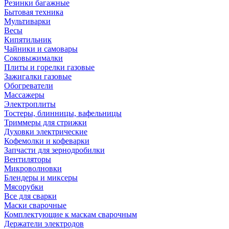
Резинки багажные
Бытовая техника
Мультиварки
Весы
Кипятильник
Чайники и самовары
Соковыжималки
Плиты и горелки газовые
Зажигалки газовые
Обогреватели
Массажеры
Электроплиты
Тостеры, блинницы, вафельницы
Триммеры для стрижки
Духовки электрические
Кофемолки и кофеварки
Запчасти для зернодробилки
Вентиляторы
Микроволновки
Блендеры и миксеры
Мясорубки
Все для сварки
Маски сварочные
Комплектующие к маскам сварочным
Держатели электродов