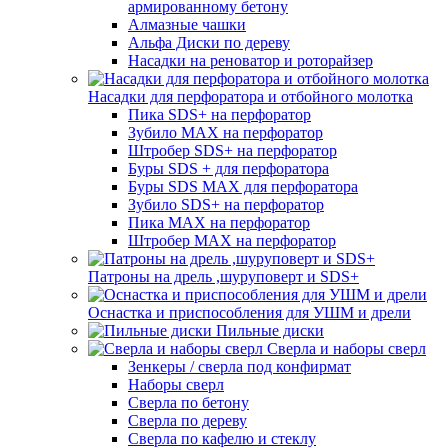
армированному бетону
Алмазные чашки
Альфа Диски по дереву
Насадки на реноватор и роторайзер
Насадки для перфоратора и отбойного молотка
Пика SDS+ на перфоратор
Зубило MAX на перфоратор
Штробер SDS+ на перфоратор
Буры SDS + для перфоратора
Буры SDS MAX для перфоратора
Зубило SDS+ на перфоратор
Пика MAX на перфоратор
Штробер MAX на перфоратор
Патроны на дрель ,шуруповерт и SDS+
Оснастка и приспособления для УШМ и дрели
Пильные диски
Сверла и наборы сверл
Зенкеры / сверла под конфирмат
Наборы сверл
Сверла по бетону
Сверла по дереву
Сверла по кафелю и стеклу