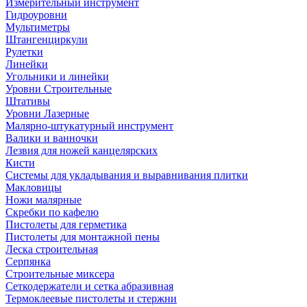
Измерительный инструмент
Гидроуровни
Мультиметры
Штангенциркули
Рулетки
Линейки
Угольники и линейки
Уровни Строительные
Штативы
Уровни Лазерные
Малярно-штукатурный инструмент
Валики и ванночки
Лезвия для ножей канцелярских
Кисти
Системы для укладывания и выравнивания плитки
Макловицы
Ножи малярные
Скребки по кафелю
Пистолеты для герметика
Пистолеты для монтажной пены
Леска строительная
Серпянка
Строительные миксера
Сеткодержатели и сетка абразивная
Термоклеевые пистолеты и стержни