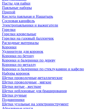
Пасты для пайки
Паяльные наборы
Припой
Кислота паяльная и Нашатырь
Сосновая канифоль
Электропаяльники и выжигатели
Горелки
Горелки кровельные
Горелки на газовый баллончик
Расходные материалы
Коронки
Удлинители для коронок
Коронки по бетону
Коронки и балеринки по дереву
Коронки по металлу
Коронки и балеринки по стеклу,камню и кафелю
Наборы коронок
Щетки проволочные,металлические
Щетки проволочные , мягкие
Щетки витые , жесткие
Щетки нейлоновые для браширования
Щетки ручные
Подшипники
Щетки угольные на электроинструмент
Абразивные круги