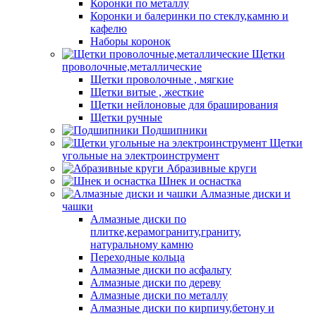
Коронки по металлу
Коронки и балеринки по стеклу,камню и
кафелю
Наборы коронок
Щетки
проволочные,металлические
Щетки проволочные , мягкие
Щетки витые , жесткие
Щетки нейлоновые для браширования
Щетки ручные
Подшипники
Щетки
угольные на электроинструмент
Абразивные круги
Шнек и оснастка
Алмазные диски и
чашки
Алмазные диски по
плитке,керамограниту,граниту,
натуральному камню
Переходные кольца
Алмазные диски по асфальту
Алмазные диски по дереву
Алмазные диски по металлу
Алмазные диски по кирпичу,бетону и