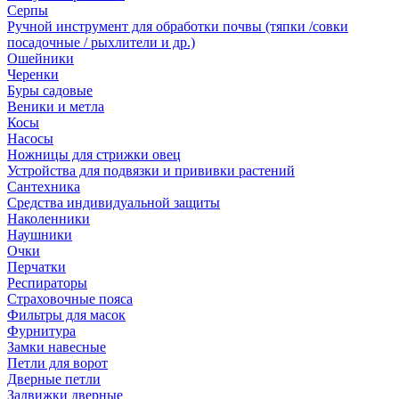
Серпы
Ручной инструмент для обработки почвы (тяпки /совки
посадочные / рыхлители и др.)
Ошейники
Черенки
Буры садовые
Веники и метла
Косы
Насосы
Ножницы для стрижки овец
Устройства для подвязки и прививки растений
Сантехника
Средства индивидуальной защиты
Наколенники
Наушники
Очки
Перчатки
Респираторы
Страховочные пояса
Фильтры для масок
Фурнитура
Замки навесные
Петли для ворот
Дверные петли
Задвижки дверные