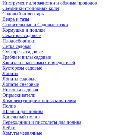
Инструмент для зачистки и обжима проводов
Съёмники стопорных колец
Садовый инвентарь
Ведра и тазы
Строительные и Садовые тачки
Кормушки и поилки
Секаторы садовые
Плодосборники
Сетка садовая
Сучкорезы садовые
Грабли и вилы садовые
Защита от насекомых и вредителей
Кусторезы садовые
Лопаты
Лопаты садовые
Лопаты снеговые
Ножовка садовая
Опрыскиватели
Комплектующие к опрыскивателям
Полив
Шланги для полива
Капельный полив
Переходники и пистолеты для полива
Лейки
Хомуты червячные