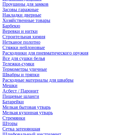
Проушины для замков
Засовы гаражные
Накладки дверные
Хозяйственные товары
Барбекю
Веревки и нитки
Строительная химия
Нетканое полотно
Стяжки нейлоновые
Расходники для пневматического оружия
Все для сушки белья
Тележки-сумки
Термометры уличные
Швабры и тряпки
Расходные материалы для швабры
Мешки
Асбест / Паронит
Пищевые шланги
Батарейки
Мелкая бытовая утварь
Мелкая кухонная утварь
Стремянки
Шторы
Сетка затеняющая
Шлифовальный инструмент