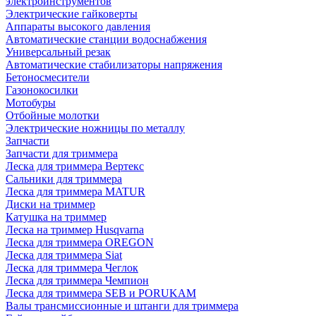
электроинструментов
Электрические гайковерты
Аппараты высокого давления
Автоматические станции водоснабжения
Универсальный резак
Автоматические стабилизаторы напряжения
Бетоносмесители
Газонокосилки
Мотобуры
Отбойные молотки
Электрические ножницы по металлу
Запчасти
Запчасти для триммера
Леска для триммера Вертекс
Сальники для триммера
Леска для триммера MATUR
Диски на триммер
Катушка на триммер
Леска на триммер Husqvarna
Леска для триммера OREGON
Леска для триммера Siat
Леска для триммера Чеглок
Леска для триммера Чемпион
Леска для триммера SEB и PORUKAM
Валы трансмиссионные и штанги для триммера