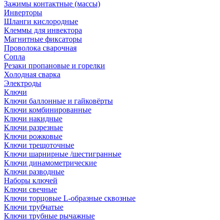
Зажимы контактные (массы)
Инверторы
Шланги кислородные
Клеммы для инвектора
Магнитные фиксаторы
Проволока сварочная
Сопла
Резаки пропановые и горелки
Холодная сварка
Электроды
Ключи
Ключи баллонные и гайковёрты
Ключи комбинированные
Ключи накидные
Ключи разрезные
Ключи рожковые
Ключи трещоточные
Ключи шарнирные /шестигранные
Ключи динамометрические
Ключи разводные
Наборы ключей
Ключи свечные
Ключи торцовые L-образные сквозные
Ключи трубчатые
Ключи трубные рычажные