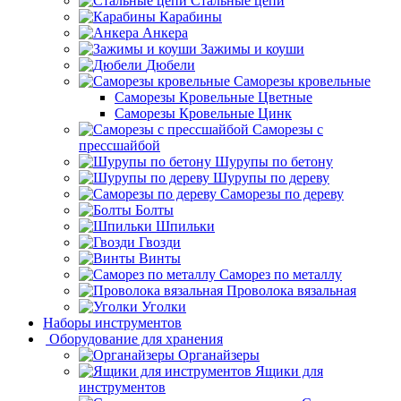
Стальные цепи
Карабины
Анкера
Зажимы и коуши
Дюбели
Саморезы кровельные
Саморезы Кровельные Цветные
Саморезы Кровельные Цинк
Саморезы с
прессшайбой
Шурупы по бетону
Шурупы по дереву
Саморезы по дереву
Болты
Шпильки
Гвозди
Винты
Саморез по металлу
Проволока вязальная
Уголки
Наборы инструментов
Оборудование для хранения
Органайзеры
Ящики для
инструментов