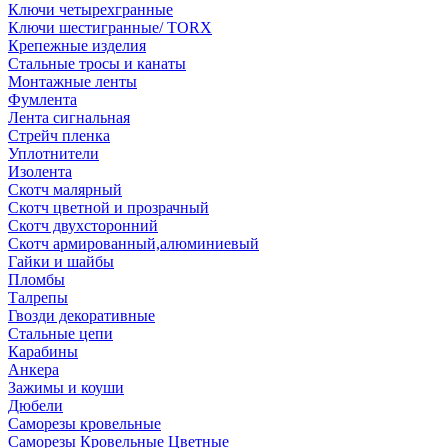
Ключи четырехгранные
Ключи шестигранные/ TORX
Крепежные изделия
Стальные тросы и канаты
Монтажные ленты
Фумлента
Лента сигнальная
Стрейч пленка
Уплотнители
Изолента
Скотч малярный
Скотч цветной и прозрачный
Скотч двухсторонний
Скотч армированный,алюминиевый
Гайки и шайбы
Пломбы
Талрепы
Гвозди декоративные
Стальные цепи
Карабины
Анкера
Зажимы и коуши
Дюбели
Саморезы кровельные
Саморезы Кровельные Цветные