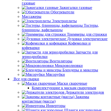
газовые
Зажигалки газовые
Обогреватели
Массажеры
Электроплиты
Тостеры,
блинницы, вафельницы
Триммеры для стрижки
Духовки электрические
Кофемолки и
кофеварки
Запчасти для
зернодробилки
Вентиляторы
Микроволновки
Блендеры и миксеры
Мясорубки
Все для сварки
Маски сварочные
Комплектующие к маскам сварочным
Держатели электродов
Зажимы
контактные (массы)
Инверторы
Шланги кислородные