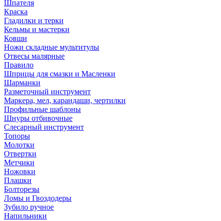
Шпателя
Краска
Гладилки и терки
Кельмы и мастерки
Ковши
Ножи складные мультитулы
Отвесы малярные
Правило
Шприцы для смазки и Масленки
Шарманки
Разметочный инструмент
Маркера, мел, карандаши, чертилки
Профильные шаблоны
Шнуры отбивочные
Слесарный инструмент
Топоры
Молотки
Отвертки
Метчики
Ножовки
Плашки
Болторезы
Ломы и Гвоздодеры
Зубило ручное
Напильники