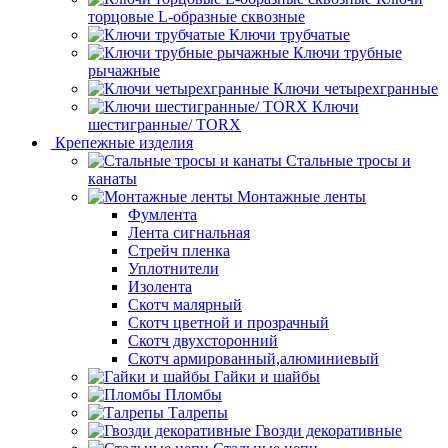
торцовые L-образные сквозные
Ключи трубчатые
Ключи трубные
рычажные
Ключи четырехгранные
Ключи
шестигранные/ TORX
Крепежные изделия
Стальные тросы и
канаты
Монтажные ленты
Фумлента
Лента сигнальная
Стрейч пленка
Уплотнители
Изолента
Скотч малярный
Скотч цветной и прозрачный
Скотч двухсторонний
Скотч армированный,алюминиевый
Гайки и шайбы
Пломбы
Талрепы
Гвозди декоративные