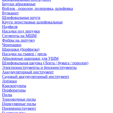
Бруски абразивные
Войлок , поролон, полировка, шлифовка
Вулканит
Шлифовальные круги
Круги лепестковые шлифовальные
Надфиля
Насадки под липучки
Сегменты на МШМ
Фибры на липучку
Черепашки
Шарошки (борфрезы)
Насадки на гравер / дрель
Абразивные шарошки для УШМ
Шлифовальная шкурка (Лента / бумага / поролон)
Электроинструменты и бензоинструменты
Аккумуляторный инструмент
Садовый аккумуляторный инструмент
Лобзики
Краскопульты
Перфораторы
Пилы
Торцовочные пилы
Циркулярные пилы
Пневмоинструмент
Быстросъемы