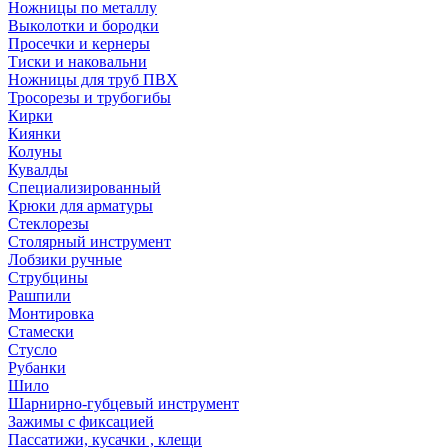
Ножницы по металлу
Выколотки и бородки
Просечки и кернеры
Тиски и наковальни
Ножницы для труб ПВХ
Тросорезы и трубогибы
Кирки
Киянки
Колуны
Кувалды
Специализированный
Крюки для арматуры
Стеклорезы
Столярный инструмент
Лобзики ручные
Струбцины
Рашпили
Монтировка
Стамески
Стусло
Рубанки
Шило
Шарнирно-губцевый инструмент
Зажимы с фиксацией
Пассатижи, кусачки , клещи