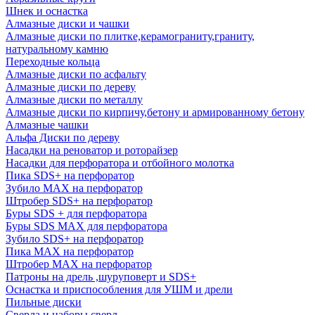
Шнек и оснастка
Алмазные диски и чашки
Алмазные диски по плитке,керамограниту,граниту,
натуральному камню
Переходные кольца
Алмазные диски по асфальту
Алмазные диски по дереву
Алмазные диски по металлу
Алмазные диски по кирпичу,бетону и армированному бетону
Алмазные чашки
Альфа Диски по дереву
Насадки на реноватор и роторайзер
Насадки для перфоратора и отбойного молотка
Пика SDS+ на перфоратор
Зубило MAX на перфоратор
Штробер SDS+ на перфоратор
Буры SDS + для перфоратора
Буры SDS MAX для перфоратора
Зубило SDS+ на перфоратор
Пика MAX на перфоратор
Штробер MAX на перфоратор
Патроны на дрель ,шуруповерт и SDS+
Оснастка и приспособления для УШМ и дрели
Пильные диски
Сверла и наборы сверл