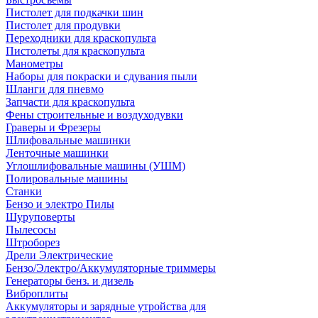
Пистолет для подкачки шин
Пистолет для продувки
Переходники для краскопульта
Пистолеты для краскопульта
Манометры
Наборы для покраски и сдувания пыли
Шланги для пневмо
Запчасти для краскопульта
Фены строительные и воздуходувки
Граверы и Фрезеры
Шлифовальные машинки
Ленточные машинки
Углошлифовальные машины (УШМ)
Полировальные машины
Станки
Бензо и электро Пилы
Шуруповерты
Пылесосы
Штроборез
Дрели Электрические
Бензо/Электро/Аккумуляторные триммеры
Генераторы бенз. и дизель
Виброплиты
Аккумуляторы и зарядные утройства для