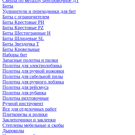
Сверла по металлу центровочное ДТ
Биты
Удлинители и переходники для бит
Биты с ограничителем
Биты Крестовые PH
Биты Крестовые PZ
Биты Шестигранные H
Биты Шлицевые SL
Биты Звездочка T
Биты Кровельные
Наборы бит
Запасные полотна и пилки
Полотна для электролобзика
Полотна для ручной ножовки
Полотна для сабельной пилы
Полотна для ручного лобзика
Полотна для рейсмуса
Полотна для рубанка
Полотна рихтовочные
Ручной инструмент
Все для отделочных работ
Плиткорезы и ролики
Заклепочники и заклепки
Степлеры мебельные и скобы
Дыроколы