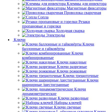
Клеммы для инвектора
Магнитные фиксаторы
Проволока сварочная
Сопла
Резаки
пропановые и горелки
Холодная сварка
Электроды
Ключи
Ключи
баллонные и гайковёрты
Ключи
комбинированные
Ключи накидные
Ключи разрезные
Ключи рожковые
Ключи трещоточные
Ключи
шарнирные /шестигранные
Ключи
динамометрические
Ключи разводные
Наборы ключей
Ключи свечные
Ключи