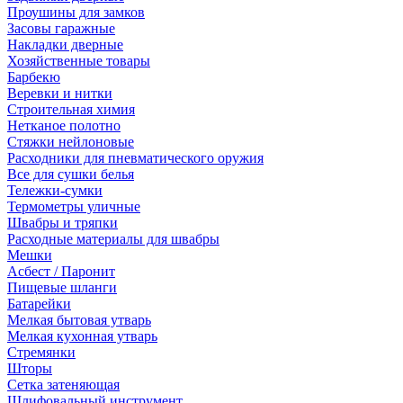
Проушины для замков
Засовы гаражные
Накладки дверные
Хозяйственные товары
Барбекю
Веревки и нитки
Строительная химия
Нетканое полотно
Стяжки нейлоновые
Расходники для пневматического оружия
Все для сушки белья
Тележки-сумки
Термометры уличные
Швабры и тряпки
Расходные материалы для швабры
Мешки
Асбест / Паронит
Пищевые шланги
Батарейки
Мелкая бытовая утварь
Мелкая кухонная утварь
Стремянки
Шторы
Сетка затеняющая
Шлифовальный инструмент