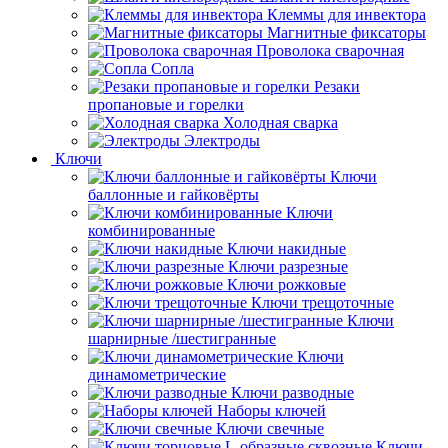
Клеммы для инвектора
Магнитные фиксаторы
Проволока сварочная
Сопла
Резаки
пропановые и горелки
Холодная сварка
Электроды
Ключи
Ключи
баллонные и гайковёрты
Ключи
комбинированные
Ключи накидные
Ключи разрезные
Ключи рожковые
Ключи трещоточные
Ключи
шарнирные /шестигранные
Ключи
динамометрические
Ключи разводные
Наборы ключей
Ключи свечные
Ключи