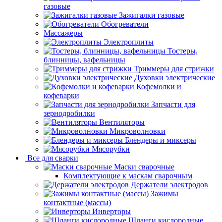
газовые
Зажигалки газовые
Обогреватели
Массажеры
Электроплиты
Тостеры,
блинницы, вафельницы
Триммеры для стрижки
Духовки электрические
Кофемолки и
кофеварки
Запчасти для
зернодробилки
Вентиляторы
Микроволновки
Блендеры и миксеры
Мясорубки
Все для сварки
Маски сварочные
Комплектующие к маскам сварочным
Держатели электродов
Зажимы
контактные (массы)
Инверторы
Шланги кислородные