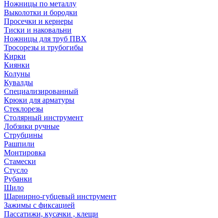
Ножницы по металлу
Выколотки и бородки
Просечки и кернеры
Тиски и наковальни
Ножницы для труб ПВХ
Тросорезы и трубогибы
Кирки
Киянки
Колуны
Кувалды
Специализированный
Крюки для арматуры
Стеклорезы
Столярный инструмент
Лобзики ручные
Струбцины
Рашпили
Монтировка
Стамески
Стусло
Рубанки
Шило
Шарнирно-губцевый инструмент
Зажимы с фиксацией
Пассатижи, кусачки , клещи