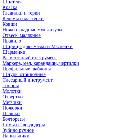
Шпателя
Краска
Гладилки и терки
Кельмы и мастерки
Ковши
Ножи складные мультитулы
Отвесы малярные
Правило
Шприцы для смазки и Масленки
Шарманки
Разметочный инструмент
Маркера, мел, карандаши, чертилки
Профильные шаблоны
Шнуры отбивочные
Слесарный инструмент
Топоры
Молотки
Отвертки
Метчики
Ножовки
Плашки
Болторезы
Ломы и Гвоздодеры
Зубило ручное
Напильники