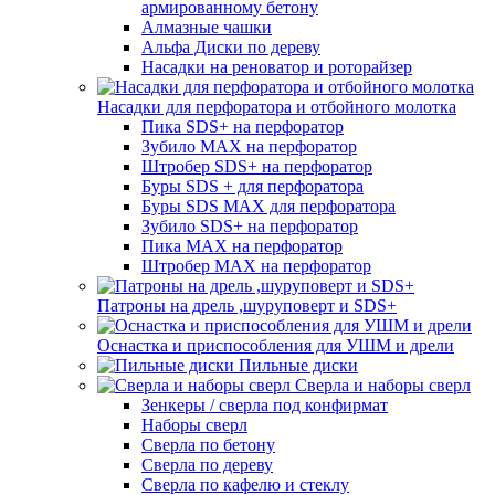
армированному бетону
Алмазные чашки
Альфа Диски по дереву
Насадки на реноватор и роторайзер
Насадки для перфоратора и отбойного молотка
Пика SDS+ на перфоратор
Зубило MAX на перфоратор
Штробер SDS+ на перфоратор
Буры SDS + для перфоратора
Буры SDS MAX для перфоратора
Зубило SDS+ на перфоратор
Пика MAX на перфоратор
Штробер MAX на перфоратор
Патроны на дрель ,шуруповерт и SDS+
Оснастка и приспособления для УШМ и дрели
Пильные диски
Сверла и наборы сверл
Зенкеры / сверла под конфирмат
Наборы сверл
Сверла по бетону
Сверла по дереву
Сверла по кафелю и стеклу