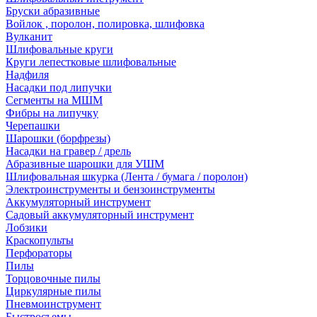
Бруски абразивные
Войлок , поролон, полировка, шлифовка
Вулканит
Шлифовальные круги
Круги лепестковые шлифовальные
Надфиля
Насадки под липучки
Сегменты на МШМ
Фибры на липучку
Черепашки
Шарошки (борфрезы)
Насадки на гравер / дрель
Абразивные шарошки для УШМ
Шлифовальная шкурка (Лента / бумага / поролон)
Электроинструменты и бензоинструменты
Аккумуляторный инструмент
Садовый аккумуляторный инструмент
Лобзики
Краскопульты
Перфораторы
Пилы
Торцовочные пилы
Циркулярные пилы
Пневмоинструмент
Быстросъемы