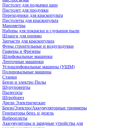
Пистолет для подкачки шин
Пистолет для продувки
Переходники для краскопульта
Пистолеты для краскопульта
Манометры
Наборы для покраски и сдувания пыли
Шланги для пневмо
Запчасти для краскопульта
Фены строительные и воздуходувки
Граверы и Фрезеры
Шлифовальные машинки
Ленточные машинки
Углошлифовальные машины (УШМ)
Полировальные машины
Станки
Бензо и электро Пилы
Шуруповерты
Пылесосы
Штроборез
Дрели Электрические
Бензо/Электро/Аккумуляторные триммеры
Генераторы бенз. и дизель
Виброплиты
Аккумуляторы и зарядные утройства для