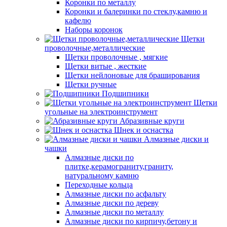
Коронки по металлу
Коронки и балеринки по стеклу,камню и
кафелю
Наборы коронок
Щетки
проволочные,металлические
Щетки проволочные , мягкие
Щетки витые , жесткие
Щетки нейлоновые для браширования
Щетки ручные
Подшипники
Щетки
угольные на электроинструмент
Абразивные круги
Шнек и оснастка
Алмазные диски и
чашки
Алмазные диски по
плитке,керамограниту,граниту,
натуральному камню
Переходные кольца
Алмазные диски по асфальту
Алмазные диски по дереву
Алмазные диски по металлу
Алмазные диски по кирпичу,бетону и