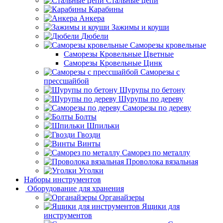
Стальные цепи
Карабины
Анкера
Зажимы и коуши
Дюбели
Саморезы кровельные
Саморезы Кровельные Цветные
Саморезы Кровельные Цинк
Саморезы с
прессшайбой
Шурупы по бетону
Шурупы по дереву
Саморезы по дереву
Болты
Шпильки
Гвозди
Винты
Саморез по металлу
Проволока вязальная
Уголки
Наборы инструментов
Оборудование для хранения
Органайзеры
Ящики для
инструментов