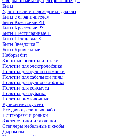
Сверла по металлу центровочное ДТ
Биты
Удлинители и переходники для бит
Биты с ограничителем
Биты Крестовые PH
Биты Крестовые PZ
Биты Шестигранные H
Биты Шлицевые SL
Биты Звездочка T
Биты Кровельные
Наборы бит
Запасные полотна и пилки
Полотна для электролобзика
Полотна для ручной ножовки
Полотна для сабельной пилы
Полотна для ручного лобзика
Полотна для рейсмуса
Полотна для рубанка
Полотна рихтовочные
Ручной инструмент
Все для отделочных работ
Плиткорезы и ролики
Заклепочники и заклепки
Степлеры мебельные и скобы
Дыроколы