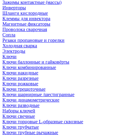
Зажимы контактные (массы)
Инверторы
Шланги кислородные
Клеммы для инвектора
Магнитные фиксаторы
Проволока сварочная
Сопла
Резаки пропановые и горелки
Холодная сварка
Электроды
Ключи
Ключи баллонные и гайковёрты
Ключи комбинированные
Ключи накидные
Ключи разрезные
Ключи рожковые
Ключи трещоточные
Ключи шарнирные /шестигранные
Ключи динамометрические
Ключи разводные
Наборы ключей
Ключи свечные
Ключи торцовые L-образные сквозные
Ключи трубчатые
Ключи трубные рычажные