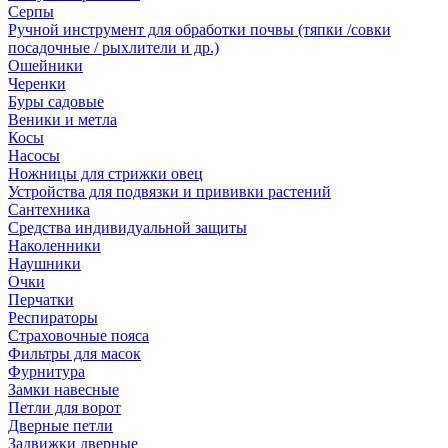
Серпы
Ручной инструмент для обработки почвы (тяпки /совки
посадочные / рыхлители и др.)
Ошейники
Черенки
Буры садовые
Веники и метла
Косы
Насосы
Ножницы для стрижки овец
Устройства для подвязки и прививки растений
Сантехника
Средства индивидуальной защиты
Наколенники
Наушники
Очки
Перчатки
Респираторы
Страховочные пояса
Фильтры для масок
Фурнитура
Замки навесные
Петли для ворот
Дверные петли
Задвижки дверные