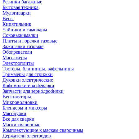
Резинки багажные
Бытовая техника
Мультиварки
Весы
Кипятильник
Чайники и самовары
Соковыжималки
Плиты и горелки газовые
Зажигалки газовые
Обогреватели
Массажеры
Электроплиты
Тостеры, блинницы, вафельницы
Триммеры для стрижки
Духовки электрические
Кофемолки и кофеварки
Запчасти для зернодробилки
Вентиляторы
Микроволновки
Блендеры и миксеры
Мясорубки
Все для сварки
Маски сварочные
Комплектующие к маскам сварочным
Держатели электродов