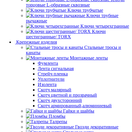
торцовые L-образные сквозные
Ключи трубчатые
Ключи трубные
рычажные
Ключи четырехгранные
Ключи
шестигранные/ TORX
Крепежные изделия
Стальные тросы и
канаты
Монтажные ленты
Фумлента
Лента сигнальная
Стрейч пленка
Уплотнители
Изолента
Скотч малярный
Скотч цветной и прозрачный
Скотч двухсторонний
Скотч армированный,алюминиевый
Гайки и шайбы
Пломбы
Талрепы
Гвозди декоративные