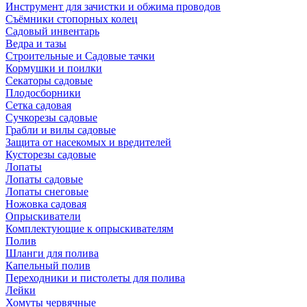
Инструмент для зачистки и обжима проводов
Съёмники стопорных колец
Садовый инвентарь
Ведра и тазы
Строительные и Садовые тачки
Кормушки и поилки
Секаторы садовые
Плодосборники
Сетка садовая
Сучкорезы садовые
Грабли и вилы садовые
Защита от насекомых и вредителей
Кусторезы садовые
Лопаты
Лопаты садовые
Лопаты снеговые
Ножовка садовая
Опрыскиватели
Комплектующие к опрыскивателям
Полив
Шланги для полива
Капельный полив
Переходники и пистолеты для полива
Лейки
Хомуты червячные