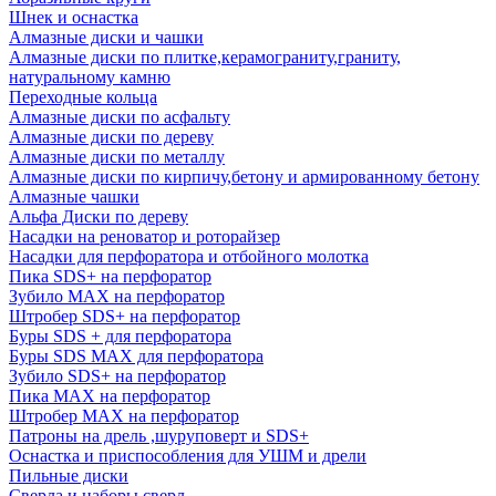
Шнек и оснастка
Алмазные диски и чашки
Алмазные диски по плитке,керамограниту,граниту,
натуральному камню
Переходные кольца
Алмазные диски по асфальту
Алмазные диски по дереву
Алмазные диски по металлу
Алмазные диски по кирпичу,бетону и армированному бетону
Алмазные чашки
Альфа Диски по дереву
Насадки на реноватор и роторайзер
Насадки для перфоратора и отбойного молотка
Пика SDS+ на перфоратор
Зубило MAX на перфоратор
Штробер SDS+ на перфоратор
Буры SDS + для перфоратора
Буры SDS MAX для перфоратора
Зубило SDS+ на перфоратор
Пика MAX на перфоратор
Штробер MAX на перфоратор
Патроны на дрель ,шуруповерт и SDS+
Оснастка и приспособления для УШМ и дрели
Пильные диски
Сверла и наборы сверл