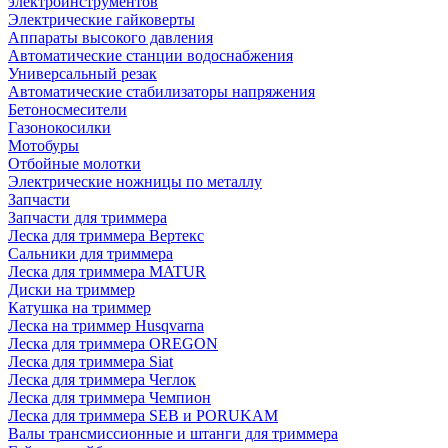
электроинструментов
Электрические гайковерты
Аппараты высокого давления
Автоматические станции водоснабжения
Универсальный резак
Автоматические стабилизаторы напряжения
Бетоносмесители
Газонокосилки
Мотобуры
Отбойные молотки
Электрические ножницы по металлу
Запчасти
Запчасти для триммера
Леска для триммера Вертекс
Сальники для триммера
Леска для триммера MATUR
Диски на триммер
Катушка на триммер
Леска на триммер Husqvarna
Леска для триммера OREGON
Леска для триммера Siat
Леска для триммера Чеглок
Леска для триммера Чемпион
Леска для триммера SEB и PORUKAM
Валы трансмиссионные и штанги для триммера