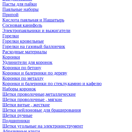
Пасты для пайки
Паяльные наборы
Припой
Кислота паяльная и Нашатырь
Сосновая канифоль
Электропаяльники и выжигатели
Горелки
Горелки кровельные
Горелки на газовый баллончик
Расходные материалы
Коронки
Удлинители для коронок
Коронки по бетону
Коронки и балеринки по дереву
Коронки по металлу
Коронки и балеринки по стеклу,камню и кафелю
Наборы коронок
Щетки проволочные,металлические
Щетки проволочные , мягкие
Щетки витые , жесткие
Щетки нейлоновые для браширования
Щетки ручные
Подшипники
Щетки угольные на электроинструмент
Абразивные круги