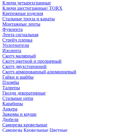
Ключи четырехгранные
Ключи шестигранные/ TORX
Крепежные изделия
Стальные тросы и канаты
Монтажные ленты
Фумлента
Лента сигнальная
Стрейч пленка
Уплотнители
Изолента
Скотч малярный
Скотч цветной и прозрачный
Скотч двухсторонний
Скотч армированный,алюминиевый
Гайки и шайбы
Пломбы
Талрепы
Гвозди декоративные
Стальные цепи
Карабины
Анкера
Зажимы и коуши
Дюбели
Саморезы кровельные
Саморезы Кровельные Цветные