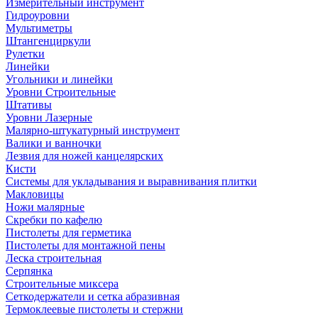
Измерительный инструмент
Гидроуровни
Мультиметры
Штангенциркули
Рулетки
Линейки
Угольники и линейки
Уровни Строительные
Штативы
Уровни Лазерные
Малярно-штукатурный инструмент
Валики и ванночки
Лезвия для ножей канцелярских
Кисти
Системы для укладывания и выравнивания плитки
Макловицы
Ножи малярные
Скребки по кафелю
Пистолеты для герметика
Пистолеты для монтажной пены
Леска строительная
Серпянка
Строительные миксера
Сеткодержатели и сетка абразивная
Термоклеевые пистолеты и стержни