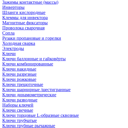
Зажимы контактные (массы)
Инверторы
Шланги кислородные
Клеммы для инвектора
Магнитные фиксаторы
Проволока сварочная
Сопла
Резаки пропановые и горелки
Холодная сварка
Электроды
Ключи
Ключи баллонные и гайковёрты
Ключи комбинированные
Ключи накидные
Ключи разрезные
Ключи рожковые
Ключи трещоточные
Ключи шарнирные /шестигранные
Ключи динамометрические
Ключи разводные
Наборы ключей
Ключи свечные
Ключи торцовые L-образные сквозные
Ключи трубчатые
Ключи трубные рычажные