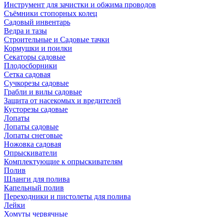
Инструмент для зачистки и обжима проводов
Съёмники стопорных колец
Садовый инвентарь
Ведра и тазы
Строительные и Садовые тачки
Кормушки и поилки
Секаторы садовые
Плодосборники
Сетка садовая
Сучкорезы садовые
Грабли и вилы садовые
Защита от насекомых и вредителей
Кусторезы садовые
Лопаты
Лопаты садовые
Лопаты снеговые
Ножовка садовая
Опрыскиватели
Комплектующие к опрыскивателям
Полив
Шланги для полива
Капельный полив
Переходники и пистолеты для полива
Лейки
Хомуты червячные