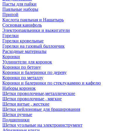
Пасты для пайки
Паяльные наборы
Припой
Кислота паяльная и Нашатырь
Сосновая канифоль
Электропаяльники и выжигатели
Горелки
Горелки кровельные
Горелки на газовый баллончик
Расходные материалы
Коронки
Удлинители для коронок
Коронки по бетону
Коронки и балеринки по дереву
Коронки по металлу
Коронки и балеринки по стеклу,камню и кафелю
Наборы коронок
Щетки проволочные,металлические
Щетки проволочные , мягкие
Щетки витые , жесткие
Щетки нейлоновые для браширования
Щетки ручные
Подшипники
Щетки угольные на электроинструмент
Абразивные круги