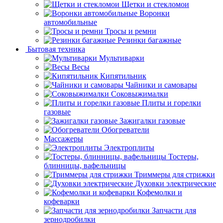
Щетки и стекломои
Воронки
автомобильные
Тросы и ремни
Резинки багажные
Бытовая техника
Мультиварки
Весы
Кипятильник
Чайники и самовары
Соковыжималки
Плиты и горелки
газовые
Зажигалки газовые
Обогреватели
Массажеры
Электроплиты
Тостеры,
блинницы, вафельницы
Триммеры для стрижки
Духовки электрические
Кофемолки и
кофеварки
Запчасти для
зернодробилки