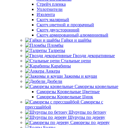
Стрейч пленка
Уплотнители
Изолента
Скотч малярный
Скотч цветной и прозрачный
Скотч двухсторонний
Скотч армированный,алюминиевый
Гайки и шайбы
Пломбы
Талрепы
Гвозди декоративные
Стальные цепи
Карабины
Анкера
Зажимы и коуши
Дюбели
Саморезы кровельные
Саморезы Кровельные Цветные
Саморезы Кровельные Цинк
Саморезы с
прессшайбой
Шурупы по бетону
Шурупы по дереву
Саморезы по дереву
Болты