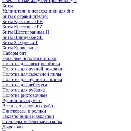
Сверла по металлу центровочное ДТ
Биты
Удлинители и переходники для бит
Биты с ограничителем
Биты Крестовые PH
Биты Крестовые PZ
Биты Шестигранные H
Биты Шлицевые SL
Биты Звездочка T
Биты Кровельные
Наборы бит
Запасные полотна и пилки
Полотна для электролобзика
Полотна для ручной ножовки
Полотна для сабельной пилы
Полотна для ручного лобзика
Полотна для рейсмуса
Полотна для рубанка
Полотна рихтовочные
Ручной инструмент
Все для отделочных работ
Плиткорезы и ролики
Заклепочники и заклепки
Степлеры мебельные и скобы
Дыроколы