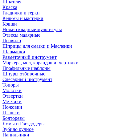
Шпателя
Краска
Гладилки и терки
Кельмы и мастерки
Ковши
Ножи складные мультитулы
Отвесы малярные
Правило
Шприцы для смазки и Масленки
Шарманки
Разметочный инструмент
Маркера, мел, карандаши, чертилки
Профильные шаблоны
Шнуры отбивочные
Слесарный инструмент
Топоры
Молотки
Отвертки
Метчики
Ножовки
Плашки
Болторезы
Ломы и Гвоздодеры
Зубило ручное
Напильники