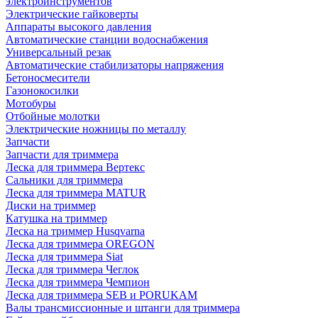
электроинструментов
Электрические гайковерты
Аппараты высокого давления
Автоматические станции водоснабжения
Универсальный резак
Автоматические стабилизаторы напряжения
Бетоносмесители
Газонокосилки
Мотобуры
Отбойные молотки
Электрические ножницы по металлу
Запчасти
Запчасти для триммера
Леска для триммера Вертекс
Сальники для триммера
Леска для триммера MATUR
Диски на триммер
Катушка на триммер
Леска на триммер Husqvarna
Леска для триммера OREGON
Леска для триммера Siat
Леска для триммера Чеглок
Леска для триммера Чемпион
Леска для триммера SEB и PORUKAM
Валы трансмиссионные и штанги для триммера