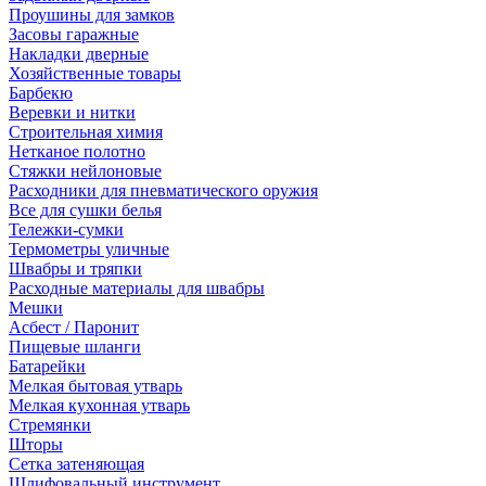
Проушины для замков
Засовы гаражные
Накладки дверные
Хозяйственные товары
Барбекю
Веревки и нитки
Строительная химия
Нетканое полотно
Стяжки нейлоновые
Расходники для пневматического оружия
Все для сушки белья
Тележки-сумки
Термометры уличные
Швабры и тряпки
Расходные материалы для швабры
Мешки
Асбест / Паронит
Пищевые шланги
Батарейки
Мелкая бытовая утварь
Мелкая кухонная утварь
Стремянки
Шторы
Сетка затеняющая
Шлифовальный инструмент