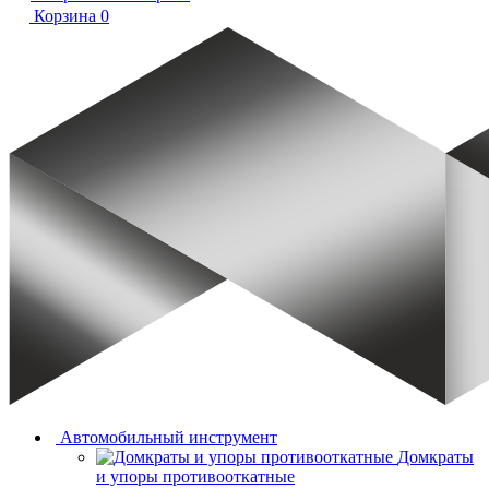
Корзина
0
Автомобильный инструмент
Домкраты
и упоры противооткатные