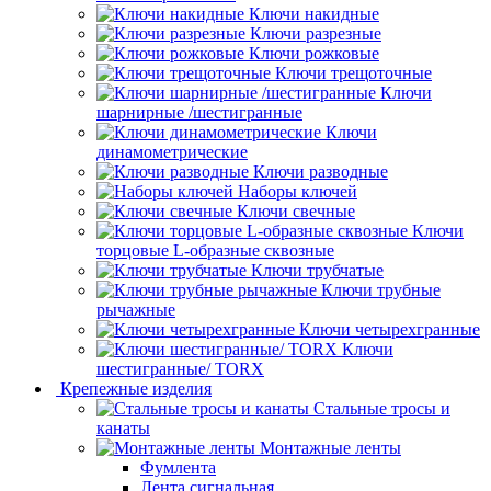
Ключи накидные
Ключи разрезные
Ключи рожковые
Ключи трещоточные
Ключи
шарнирные /шестигранные
Ключи
динамометрические
Ключи разводные
Наборы ключей
Ключи свечные
Ключи
торцовые L-образные сквозные
Ключи трубчатые
Ключи трубные
рычажные
Ключи четырехгранные
Ключи
шестигранные/ TORX
Крепежные изделия
Стальные тросы и
канаты
Монтажные ленты
Фумлента
Лента сигнальная