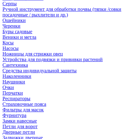
Серпы
Ручной инструмент для обработки почвы (тяпки /совки
посадочные / рыхлители и др.)
Ошейники
Черенки
Буры садовые
Веники и метла
Косы
Насосы
Ножницы для стрижки овец
Устройства для подвязки и прививки растений
Сантехника
Средства индивидуальной защиты
Наколенники
Наушники
Очки
Перчатки
Респираторы
Страховочные пояса
Фильтры для масок
Фурнитура
Замки навесные
Петли для ворот
Дверные петли
Задвижки дверные