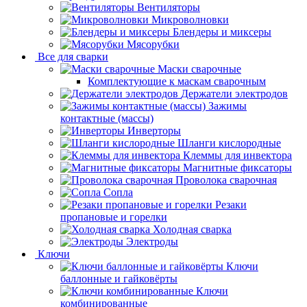
Вентиляторы
Микроволновки
Блендеры и миксеры
Мясорубки
Все для сварки
Маски сварочные
Комплектующие к маскам сварочным
Держатели электродов
Зажимы
контактные (массы)
Инверторы
Шланги кислородные
Клеммы для инвектора
Магнитные фиксаторы
Проволока сварочная
Сопла
Резаки
пропановые и горелки
Холодная сварка
Электроды
Ключи
Ключи
баллонные и гайковёрты
Ключи
комбинированные