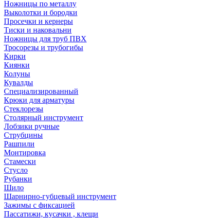
Ножницы по металлу
Выколотки и бородки
Просечки и кернеры
Тиски и наковальни
Ножницы для труб ПВХ
Тросорезы и трубогибы
Кирки
Киянки
Колуны
Кувалды
Специализированный
Крюки для арматуры
Стеклорезы
Столярный инструмент
Лобзики ручные
Струбцины
Рашпили
Монтировка
Стамески
Стусло
Рубанки
Шило
Шарнирно-губцевый инструмент
Зажимы с фиксацией
Пассатижи, кусачки , клещи