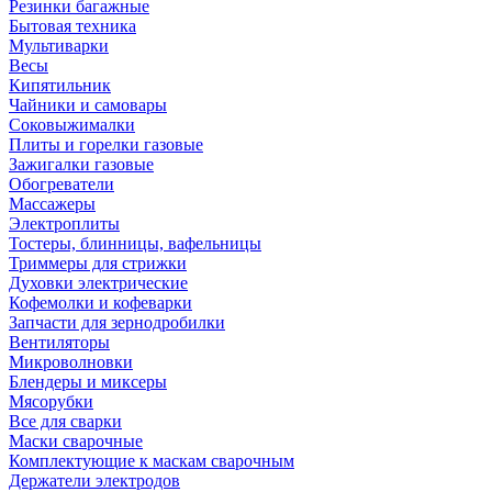
Резинки багажные
Бытовая техника
Мультиварки
Весы
Кипятильник
Чайники и самовары
Соковыжималки
Плиты и горелки газовые
Зажигалки газовые
Обогреватели
Массажеры
Электроплиты
Тостеры, блинницы, вафельницы
Триммеры для стрижки
Духовки электрические
Кофемолки и кофеварки
Запчасти для зернодробилки
Вентиляторы
Микроволновки
Блендеры и миксеры
Мясорубки
Все для сварки
Маски сварочные
Комплектующие к маскам сварочным
Держатели электродов