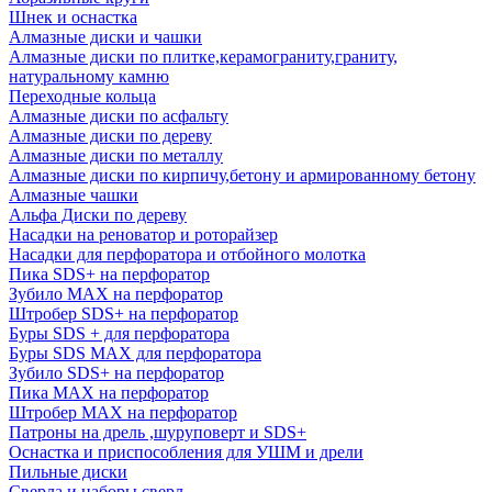
Шнек и оснастка
Алмазные диски и чашки
Алмазные диски по плитке,керамограниту,граниту,
натуральному камню
Переходные кольца
Алмазные диски по асфальту
Алмазные диски по дереву
Алмазные диски по металлу
Алмазные диски по кирпичу,бетону и армированному бетону
Алмазные чашки
Альфа Диски по дереву
Насадки на реноватор и роторайзер
Насадки для перфоратора и отбойного молотка
Пика SDS+ на перфоратор
Зубило MAX на перфоратор
Штробер SDS+ на перфоратор
Буры SDS + для перфоратора
Буры SDS MAX для перфоратора
Зубило SDS+ на перфоратор
Пика MAX на перфоратор
Штробер MAX на перфоратор
Патроны на дрель ,шуруповерт и SDS+
Оснастка и приспособления для УШМ и дрели
Пильные диски
Сверла и наборы сверл