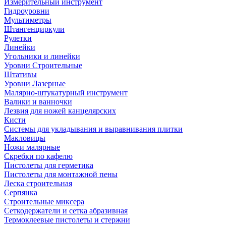
Измерительный инструмент
Гидроуровни
Мультиметры
Штангенциркули
Рулетки
Линейки
Угольники и линейки
Уровни Строительные
Штативы
Уровни Лазерные
Малярно-штукатурный инструмент
Валики и ванночки
Лезвия для ножей канцелярских
Кисти
Системы для укладывания и выравнивания плитки
Макловицы
Ножи малярные
Скребки по кафелю
Пистолеты для герметика
Пистолеты для монтажной пены
Леска строительная
Серпянка
Строительные миксера
Сеткодержатели и сетка абразивная
Термоклеевые пистолеты и стержни