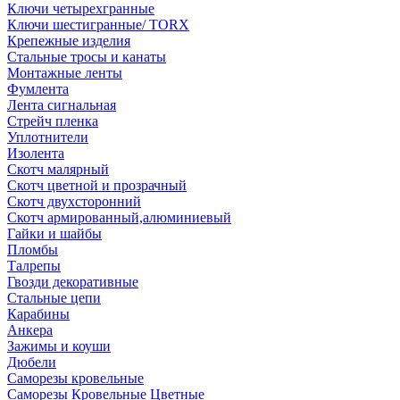
Ключи четырехгранные
Ключи шестигранные/ TORX
Крепежные изделия
Стальные тросы и канаты
Монтажные ленты
Фумлента
Лента сигнальная
Стрейч пленка
Уплотнители
Изолента
Скотч малярный
Скотч цветной и прозрачный
Скотч двухсторонний
Скотч армированный,алюминиевый
Гайки и шайбы
Пломбы
Талрепы
Гвозди декоративные
Стальные цепи
Карабины
Анкера
Зажимы и коуши
Дюбели
Саморезы кровельные
Саморезы Кровельные Цветные