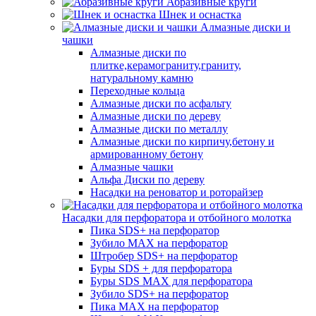
Абразивные круги
Шнек и оснастка
Алмазные диски и
чашки
Алмазные диски по
плитке,керамограниту,граниту,
натуральному камню
Переходные кольца
Алмазные диски по асфальту
Алмазные диски по дереву
Алмазные диски по металлу
Алмазные диски по кирпичу,бетону и
армированному бетону
Алмазные чашки
Альфа Диски по дереву
Насадки на реноватор и роторайзер
Насадки для перфоратора и отбойного молотка
Пика SDS+ на перфоратор
Зубило MAX на перфоратор
Штробер SDS+ на перфоратор
Буры SDS + для перфоратора
Буры SDS MAX для перфоратора
Зубило SDS+ на перфоратор
Пика MAX на перфоратор