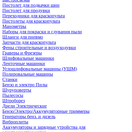
Пистолет для подкачки шин
Пистолет для продувки
Переходники для краскопульта
Пистолеты для краскопульта
Манометры
Наборы для покраски и сдувания пыли
Шланги для пневмо
Запчасти для краскопульта
Фены строительные и воздуходувки
Граверы и Фрезеры
Шлифовальные машинки
Ленточные машинки
Углошлифовальные машины (УШМ)
Полировальные машины
Станки
Бензо и электро Пилы
Шуруповерты
Пылесосы
Штроборез
Дрели Электрические
Бензо/Электро/Аккумуляторные триммеры
Генераторы бенз. и дизель
Виброплиты
Аккумуляторы и зарядные утройства для