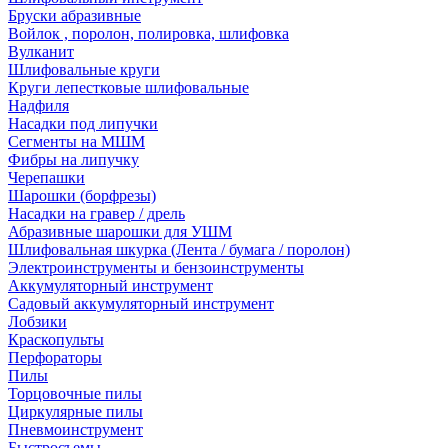
Бруски абразивные
Войлок , поролон, полировка, шлифовка
Вулканит
Шлифовальные круги
Круги лепестковые шлифовальные
Надфиля
Насадки под липучки
Сегменты на МШМ
Фибры на липучку
Черепашки
Шарошки (борфрезы)
Насадки на гравер / дрель
Абразивные шарошки для УШМ
Шлифовальная шкурка (Лента / бумага / поролон)
Электроинструменты и бензоинструменты
Аккумуляторный инструмент
Садовый аккумуляторный инструмент
Лобзики
Краскопульты
Перфораторы
Пилы
Торцовочные пилы
Циркулярные пилы
Пневмоинструмент
Быстросъемы