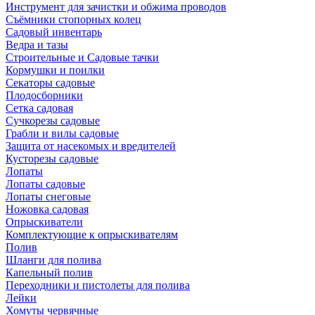
Инструмент для зачистки и обжима проводов
Съёмники стопорных колец
Садовый инвентарь
Ведра и тазы
Строительные и Садовые тачки
Кормушки и поилки
Секаторы садовые
Плодосборники
Сетка садовая
Сучкорезы садовые
Грабли и вилы садовые
Защита от насекомых и вредителей
Кусторезы садовые
Лопаты
Лопаты садовые
Лопаты снеговые
Ножовка садовая
Опрыскиватели
Комплектующие к опрыскивателям
Полив
Шланги для полива
Капельный полив
Переходники и пистолеты для полива
Лейки
Хомуты червячные