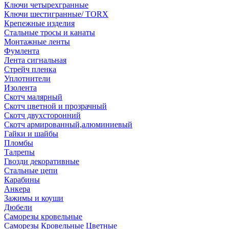
Ключи четырехгранные
Ключи шестигранные/ TORX
Крепежные изделия
Стальные тросы и канаты
Монтажные ленты
Фумлента
Лента сигнальная
Стрейч пленка
Уплотнители
Изолента
Скотч малярный
Скотч цветной и прозрачный
Скотч двухсторонний
Скотч армированный,алюминиевый
Гайки и шайбы
Пломбы
Талрепы
Гвозди декоративные
Стальные цепи
Карабины
Анкера
Зажимы и коуши
Дюбели
Саморезы кровельные
Саморезы Кровельные Цветные