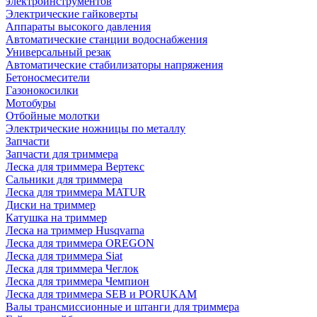
электроинструментов
Электрические гайковерты
Аппараты высокого давления
Автоматические станции водоснабжения
Универсальный резак
Автоматические стабилизаторы напряжения
Бетоносмесители
Газонокосилки
Мотобуры
Отбойные молотки
Электрические ножницы по металлу
Запчасти
Запчасти для триммера
Леска для триммера Вертекс
Сальники для триммера
Леска для триммера MATUR
Диски на триммер
Катушка на триммер
Леска на триммер Husqvarna
Леска для триммера OREGON
Леска для триммера Siat
Леска для триммера Чеглок
Леска для триммера Чемпион
Леска для триммера SEB и PORUKAM
Валы трансмиссионные и штанги для триммера