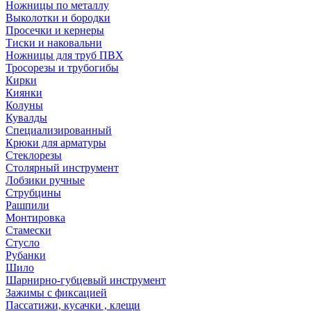
Ножницы по металлу
Выколотки и бородки
Просечки и кернеры
Тиски и наковальни
Ножницы для труб ПВХ
Тросорезы и трубогибы
Кирки
Киянки
Колуны
Кувалды
Специализированный
Крюки для арматуры
Стеклорезы
Столярный инструмент
Лобзики ручные
Струбцины
Рашпили
Монтировка
Стамески
Стусло
Рубанки
Шило
Шарнирно-губцевый инструмент
Зажимы с фиксацией
Пассатижи, кусачки , клещи