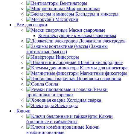
Вентиляторы
Микроволновки
Блендеры и миксеры
Мясорубки
Все для сварки
Маски сварочные
Комплектующие к маскам сварочным
Держатели электродов
Зажимы
контактные (массы)
Инверторы
Шланги кислородные
Клеммы для инвектора
Магнитные фиксаторы
Проволока сварочная
Сопла
Резаки
пропановые и горелки
Холодная сварка
Электроды
Ключи
Ключи
баллонные и гайковёрты
Ключи
комбинированные