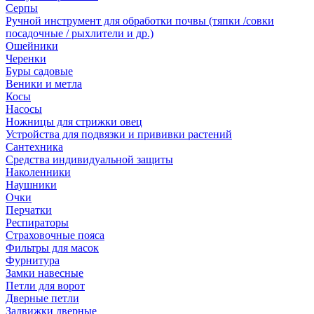
Серпы
Ручной инструмент для обработки почвы (тяпки /совки
посадочные / рыхлители и др.)
Ошейники
Черенки
Буры садовые
Веники и метла
Косы
Насосы
Ножницы для стрижки овец
Устройства для подвязки и прививки растений
Сантехника
Средства индивидуальной защиты
Наколенники
Наушники
Очки
Перчатки
Респираторы
Страховочные пояса
Фильтры для масок
Фурнитура
Замки навесные
Петли для ворот
Дверные петли
Задвижки дверные