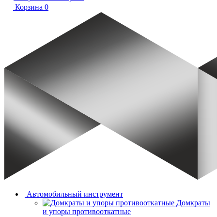
Корзина
0
Автомобильный инструмент
Домкраты
и упоры противооткатные