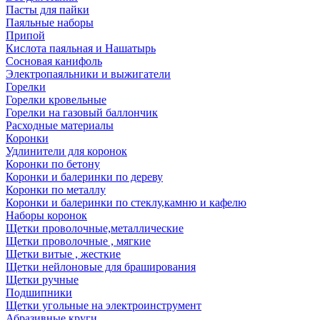
Пасты для пайки
Паяльные наборы
Припой
Кислота паяльная и Нашатырь
Сосновая канифоль
Электропаяльники и выжигатели
Горелки
Горелки кровельные
Горелки на газовый баллончик
Расходные материалы
Коронки
Удлинители для коронок
Коронки по бетону
Коронки и балеринки по дереву
Коронки по металлу
Коронки и балеринки по стеклу,камню и кафелю
Наборы коронок
Щетки проволочные,металлические
Щетки проволочные , мягкие
Щетки витые , жесткие
Щетки нейлоновые для браширования
Щетки ручные
Подшипники
Щетки угольные на электроинструмент
Абразивные круги