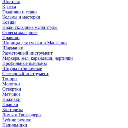
Шпателя
Краска
Гладилки и терки
Кельмы и мастерки
Ковши
Ножи складные мультитулы
Отвесы малярные
Правило
Шприцы для смазки и Масленки
Шарманки
Разметочный инструмент
Маркера, мел, карандаши, чертилки
Профильные шаблоны
Шнуры отбивочные
Слесарный инструмент
Топоры
Молотки
Отвертки
Метчики
Ножовки
Плашки
Болторезы
Ломы и Гвоздодеры
Зубило ручное
Напильники