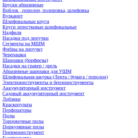
Бруски абразивные
Войлок , поролон, полировка, шлифовка
Вулканит
Шлифовальные круги
Круги лепестковые шлифовальные
Надфиля
Насадки под липучки
Сегменты на МШМ
Фибры на липучку
Черепашки
Шарошки (борфрезы)
Насадки на гравер / дрель
Абразивные шарошки для УШМ
Шлифовальная шкурка (Лента / бумага / поролон)
Электроинструменты и бензоинструменты
Аккумуляторный инструмент
Садовый аккумуляторный инструмент
Лобзики
Краскопульты
Перфораторы
Пилы
Торцовочные пилы
Циркулярные пилы
Пневмоинструмент
Быстросъемы