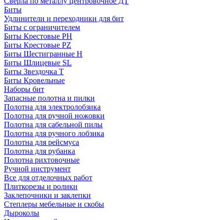
Сверла по металлу центровочное ДТ
Биты
Удлинители и переходники для бит
Биты с ограничителем
Биты Крестовые PH
Биты Крестовые PZ
Биты Шестигранные H
Биты Шлицевые SL
Биты Звездочка T
Биты Кровельные
Наборы бит
Запасные полотна и пилки
Полотна для электролобзика
Полотна для ручной ножовки
Полотна для сабельной пилы
Полотна для ручного лобзика
Полотна для рейсмуса
Полотна для рубанка
Полотна рихтовочные
Ручной инструмент
Все для отделочных работ
Плиткорезы и ролики
Заклепочники и заклепки
Степлеры мебельные и скобы
Дыроколы