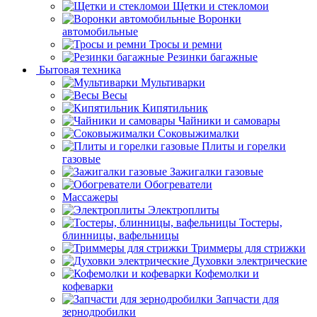
Щетки и стекломои
Воронки
автомобильные
Тросы и ремни
Резинки багажные
Бытовая техника
Мультиварки
Весы
Кипятильник
Чайники и самовары
Соковыжималки
Плиты и горелки
газовые
Зажигалки газовые
Обогреватели
Массажеры
Электроплиты
Тостеры,
блинницы, вафельницы
Триммеры для стрижки
Духовки электрические
Кофемолки и
кофеварки
Запчасти для
зернодробилки