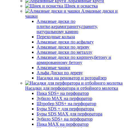
Абразивные круги
Шнек и оснастка
Алмазные диски и
чашки
Алмазные диски по
плитке,керамограниту,граниту,
натуральному камню
Переходные кольца
Алмазные диски по асфальту
Алмазные диски по дереву
Алмазные диски по металлу
Алмазные диски по кирпичу,бетону и
армированному бетону
Алмазные чашки
Альфа Диски по дереву
Насадки на реноватор и роторайзер
Насадки для перфоратора и отбойного молотка
Пика SDS+ на перфоратор
Зубило MAX на перфоратор
Штробер SDS+ на перфоратор
Буры SDS + для перфоратора
Буры SDS MAX для перфоратора
Зубило SDS+ на перфоратор
Пика MAX на перфоратор