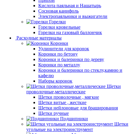
Припой
Кислота паяльная и Нашатырь
Сосновая канифоль
Электропаяльники и выжигатели
Горелки
Горелки кровельные
Горелки на газовый баллончик
Расходные материалы
Коронки
Удлинители для коронок
Коронки по бетону
Коронки и балеринки по дереву
Коронки по металлу
Коронки и балеринки по стеклу,камню и
кафелю
Наборы коронок
Щетки
проволочные,металлические
Щетки проволочные , мягкие
Щетки витые , жесткие
Щетки нейлоновые для браширования
Щетки ручные
Подшипники
Щетки
угольные на электроинструмент