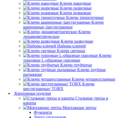
Ключи накидные
Ключи разрезные
Ключи рожковые
Ключи трещоточные
Ключи
шарнирные /шестигранные
Ключи
динамометрические
Ключи разводные
Наборы ключей
Ключи свечные
Ключи
торцовые L-образные сквозные
Ключи трубчатые
Ключи трубные
рычажные
Ключи четырехгранные
Ключи
шестигранные/ TORX
Крепежные изделия
Стальные тросы и
канаты
Монтажные ленты
Фумлента
Лента сигнальная