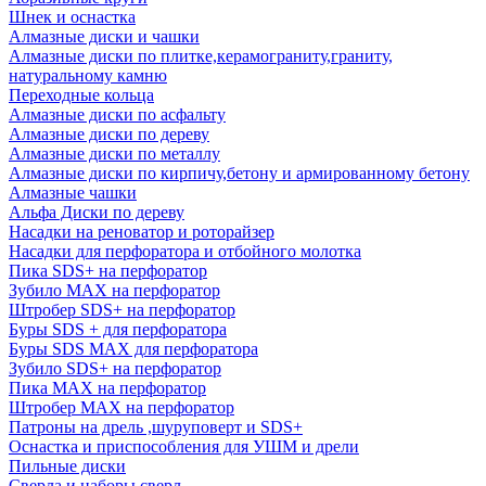
Шнек и оснастка
Алмазные диски и чашки
Алмазные диски по плитке,керамограниту,граниту,
натуральному камню
Переходные кольца
Алмазные диски по асфальту
Алмазные диски по дереву
Алмазные диски по металлу
Алмазные диски по кирпичу,бетону и армированному бетону
Алмазные чашки
Альфа Диски по дереву
Насадки на реноватор и роторайзер
Насадки для перфоратора и отбойного молотка
Пика SDS+ на перфоратор
Зубило MAX на перфоратор
Штробер SDS+ на перфоратор
Буры SDS + для перфоратора
Буры SDS MAX для перфоратора
Зубило SDS+ на перфоратор
Пика MAX на перфоратор
Штробер MAX на перфоратор
Патроны на дрель ,шуруповерт и SDS+
Оснастка и приспособления для УШМ и дрели
Пильные диски
Сверла и наборы сверл