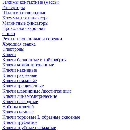
Зажимы контактные (массы)
Инверторы
Шланги кислородные
Клеммы для инвектора
Магнитные фиксаторы
Проволока сварочная
Сопла
Резаки пропановые и горелки
Холодная сварка
Электроды
Ключи
Ключи баллонные и гайковёрты
Ключи комбинированные
Ключи накидные
Ключи разрезные
Ключи рожковые
Ключи трещоточные
Ключи шарнирные /шестигранные
Ключи динамометрические
Ключи разводные
Наборы ключей
Ключи свечные
Ключи торцовые L-образные сквозные
Ключи трубчатые
Ключи трубные рычажные