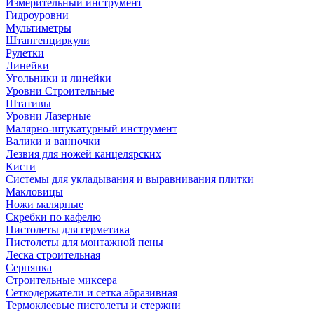
Измерительный инструмент
Гидроуровни
Мультиметры
Штангенциркули
Рулетки
Линейки
Угольники и линейки
Уровни Строительные
Штативы
Уровни Лазерные
Малярно-штукатурный инструмент
Валики и ванночки
Лезвия для ножей канцелярских
Кисти
Системы для укладывания и выравнивания плитки
Макловицы
Ножи малярные
Скребки по кафелю
Пистолеты для герметика
Пистолеты для монтажной пены
Леска строительная
Серпянка
Строительные миксера
Сеткодержатели и сетка абразивная
Термоклеевые пистолеты и стержни