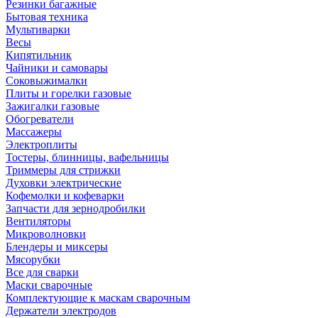
Резинки багажные
Бытовая техника
Мультиварки
Весы
Кипятильник
Чайники и самовары
Соковыжималки
Плиты и горелки газовые
Зажигалки газовые
Обогреватели
Массажеры
Электроплиты
Тостеры, блинницы, вафельницы
Триммеры для стрижки
Духовки электрические
Кофемолки и кофеварки
Запчасти для зернодробилки
Вентиляторы
Микроволновки
Блендеры и миксеры
Мясорубки
Все для сварки
Маски сварочные
Комплектующие к маскам сварочным
Держатели электродов