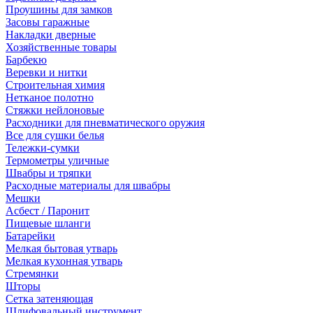
Проушины для замков
Засовы гаражные
Накладки дверные
Хозяйственные товары
Барбекю
Веревки и нитки
Строительная химия
Нетканое полотно
Стяжки нейлоновые
Расходники для пневматического оружия
Все для сушки белья
Тележки-сумки
Термометры уличные
Швабры и тряпки
Расходные материалы для швабры
Мешки
Асбест / Паронит
Пищевые шланги
Батарейки
Мелкая бытовая утварь
Мелкая кухонная утварь
Стремянки
Шторы
Сетка затеняющая
Шлифовальный инструмент