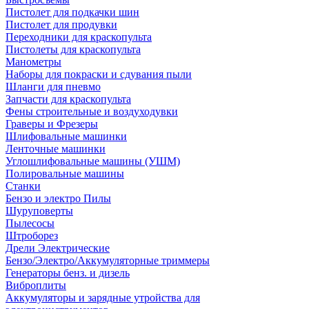
Пистолет для подкачки шин
Пистолет для продувки
Переходники для краскопульта
Пистолеты для краскопульта
Манометры
Наборы для покраски и сдувания пыли
Шланги для пневмо
Запчасти для краскопульта
Фены строительные и воздуходувки
Граверы и Фрезеры
Шлифовальные машинки
Ленточные машинки
Углошлифовальные машины (УШМ)
Полировальные машины
Станки
Бензо и электро Пилы
Шуруповерты
Пылесосы
Штроборез
Дрели Электрические
Бензо/Электро/Аккумуляторные триммеры
Генераторы бенз. и дизель
Виброплиты
Аккумуляторы и зарядные утройства для