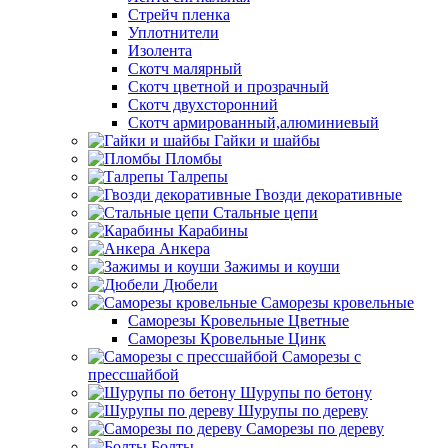
Стрейч пленка
Уплотнители
Изолента
Скотч малярный
Скотч цветной и прозрачный
Скотч двухсторонний
Скотч армированный,алюминиевый
Гайки и шайбы
Пломбы
Талрепы
Гвозди декоративные
Стальные цепи
Карабины
Анкера
Зажимы и коуши
Дюбели
Саморезы кровельные
Саморезы Кровельные Цветные
Саморезы Кровельные Цинк
Саморезы с
прессшайбой
Шурупы по бетону
Шурупы по дереву
Саморезы по дереву
Болты