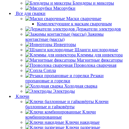
Блендеры и миксеры
Мясорубки
Все для сварки
Маски сварочные
Комплектующие к маскам сварочным
Держатели электродов
Зажимы
контактные (массы)
Инверторы
Шланги кислородные
Клеммы для инвектора
Магнитные фиксаторы
Проволока сварочная
Сопла
Резаки
пропановые и горелки
Холодная сварка
Электроды
Ключи
Ключи
баллонные и гайковёрты
Ключи
комбинированные
Ключи накидные
Ключи разрезные