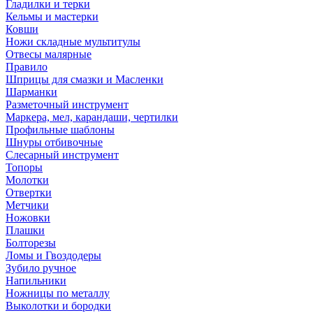
Гладилки и терки
Кельмы и мастерки
Ковши
Ножи складные мультитулы
Отвесы малярные
Правило
Шприцы для смазки и Масленки
Шарманки
Разметочный инструмент
Маркера, мел, карандаши, чертилки
Профильные шаблоны
Шнуры отбивочные
Слесарный инструмент
Топоры
Молотки
Отвертки
Метчики
Ножовки
Плашки
Болторезы
Ломы и Гвоздодеры
Зубило ручное
Напильники
Ножницы по металлу
Выколотки и бородки