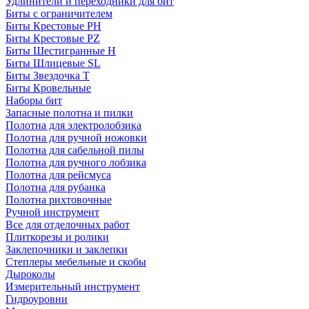
Удлинители и переходники для бит
Биты с ограничителем
Биты Крестовые PH
Биты Крестовые PZ
Биты Шестигранные H
Биты Шлицевые SL
Биты Звездочка T
Биты Кровельные
Наборы бит
Запасные полотна и пилки
Полотна для электролобзика
Полотна для ручной ножовки
Полотна для сабельной пилы
Полотна для ручного лобзика
Полотна для рейсмуса
Полотна для рубанка
Полотна рихтовочные
Ручной инструмент
Все для отделочных работ
Плиткорезы и ролики
Заклепочники и заклепки
Степлеры мебельные и скобы
Дыроколы
Измерительный инструмент
Гидроуровни