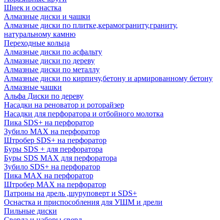
Шнек и оснастка
Алмазные диски и чашки
Алмазные диски по плитке,керамограниту,граниту,
натуральному камню
Переходные кольца
Алмазные диски по асфальту
Алмазные диски по дереву
Алмазные диски по металлу
Алмазные диски по кирпичу,бетону и армированному бетону
Алмазные чашки
Альфа Диски по дереву
Насадки на реноватор и роторайзер
Насадки для перфоратора и отбойного молотка
Пика SDS+ на перфоратор
Зубило MAX на перфоратор
Штробер SDS+ на перфоратор
Буры SDS + для перфоратора
Буры SDS MAX для перфоратора
Зубило SDS+ на перфоратор
Пика MAX на перфоратор
Штробер MAX на перфоратор
Патроны на дрель ,шуруповерт и SDS+
Оснастка и приспособления для УШМ и дрели
Пильные диски
Сверла и наборы сверл