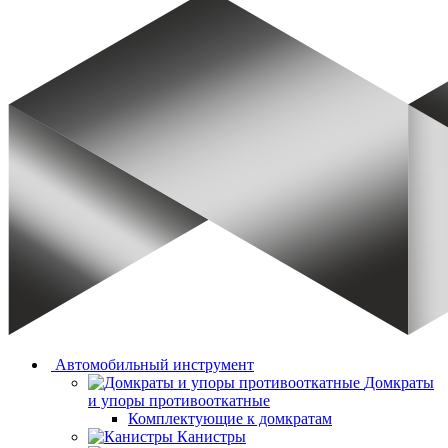
Автомобильный инструмент
Домкраты
и упоры противооткатные
Комплектующие к домкратам
Канистры