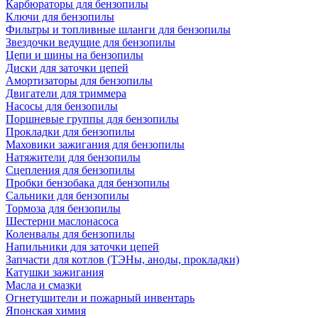
Карбюраторы для бензопилы
Ключи для бензопилы
Фильтры и топливные шланги для бензопилы
Звездочки ведущие для бензопилы
Цепи и шины на бензопилы
Диски для заточки цепей
Амортизаторы для бензопилы
Двигатели для триммера
Насосы для бензопилы
Поршневые группы для бензопилы
Прокладки для бензопилы
Маховики зажигания для бензопилы
Натяжители для бензопилы
Сцепления для бензопилы
Пробки бензобака для бензопилы
Сальники для бензопилы
Тормоза для бензопилы
Шестерни маслонасоса
Коленвалы для бензопилы
Напильники для заточки цепей
Запчасти для котлов (ТЭНы, аноды, прокладки)
Катушки зажигания
Масла и смазки
Огнетушители и пожарный инвентарь
Японская химия