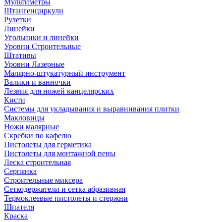
Мультиметры
Штангенциркули
Рулетки
Линейки
Угольники и линейки
Уровни Строительные
Штативы
Уровни Лазерные
Малярно-штукатурный инструмент
Валики и ванночки
Лезвия для ножей канцелярских
Кисти
Системы для укладывания и выравнивания плитки
Макловицы
Ножи малярные
Скребки по кафелю
Пистолеты для герметика
Пистолеты для монтажной пены
Леска строительная
Серпянка
Строительные миксера
Сеткодержатели и сетка абразивная
Термоклеевые пистолеты и стержни
Шпателя
Краска