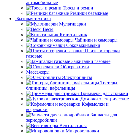
автомобильные
Тросы и ремни
Резинки багажные
Бытовая техника
Мультиварки
Весы
Кипятильник
Чайники и самовары
Соковыжималки
Плиты и горелки
газовые
Зажигалки газовые
Обогреватели
Массажеры
Электроплиты
Тостеры,
блинницы, вафельницы
Триммеры для стрижки
Духовки электрические
Кофемолки и
кофеварки
Запчасти для
зернодробилки
Вентиляторы
Микроволновки