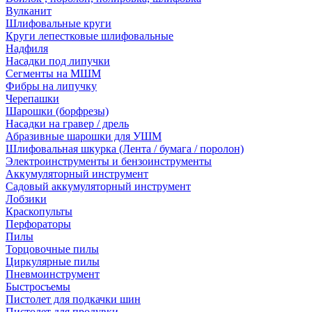
Вулканит
Шлифовальные круги
Круги лепестковые шлифовальные
Надфиля
Насадки под липучки
Сегменты на МШМ
Фибры на липучку
Черепашки
Шарошки (борфрезы)
Насадки на гравер / дрель
Абразивные шарошки для УШМ
Шлифовальная шкурка (Лента / бумага / поролон)
Электроинструменты и бензоинструменты
Аккумуляторный инструмент
Садовый аккумуляторный инструмент
Лобзики
Краскопульты
Перфораторы
Пилы
Торцовочные пилы
Циркулярные пилы
Пневмоинструмент
Быстросъемы
Пистолет для подкачки шин
Пистолет для продувки