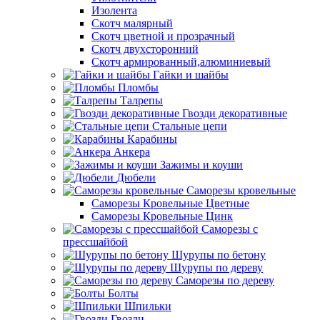
Изолента
Скотч малярный
Скотч цветной и прозрачный
Скотч двухсторонний
Скотч армированный,алюминиевый
Гайки и шайбы
Пломбы
Талрепы
Гвозди декоративные
Стальные цепи
Карабины
Анкера
Зажимы и коуши
Дюбели
Саморезы кровельные
Саморезы Кровельные Цветные
Саморезы Кровельные Цинк
Саморезы с
прессшайбой
Шурупы по бетону
Шурупы по дереву
Саморезы по дереву
Болты
Шпильки
Гвозди