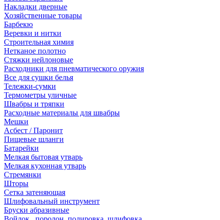
Накладки дверные
Хозяйственные товары
Барбекю
Веревки и нитки
Строительная химия
Нетканое полотно
Стяжки нейлоновые
Расходники для пневматического оружия
Все для сушки белья
Тележки-сумки
Термометры уличные
Швабры и тряпки
Расходные материалы для швабры
Мешки
Асбест / Паронит
Пищевые шланги
Батарейки
Мелкая бытовая утварь
Мелкая кухонная утварь
Стремянки
Шторы
Сетка затеняющая
Шлифовальный инструмент
Бруски абразивные
Войлок , поролон, полировка, шлифовка