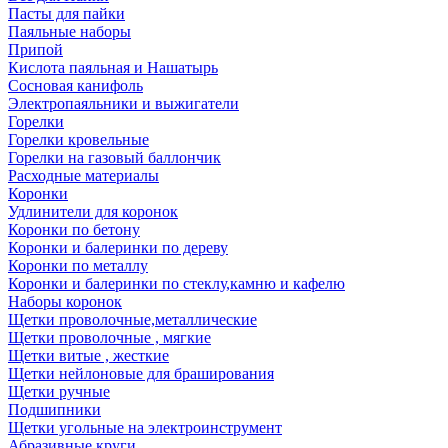
Пасты для пайки
Паяльные наборы
Припой
Кислота паяльная и Нашатырь
Сосновая канифоль
Электропаяльники и выжигатели
Горелки
Горелки кровельные
Горелки на газовый баллончик
Расходные материалы
Коронки
Удлинители для коронок
Коронки по бетону
Коронки и балеринки по дереву
Коронки по металлу
Коронки и балеринки по стеклу,камню и кафелю
Наборы коронок
Щетки проволочные,металлические
Щетки проволочные , мягкие
Щетки витые , жесткие
Щетки нейлоновые для браширования
Щетки ручные
Подшипники
Щетки угольные на электроинструмент
Абразивные круги