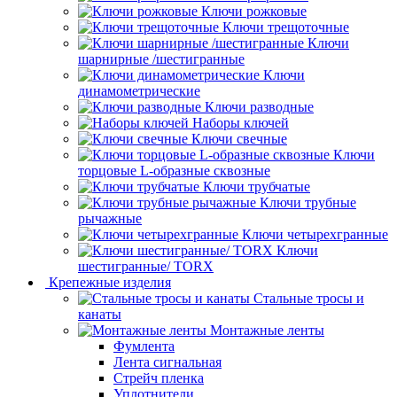
Ключи рожковые
Ключи трещоточные
Ключи
шарнирные /шестигранные
Ключи
динамометрические
Ключи разводные
Наборы ключей
Ключи свечные
Ключи
торцовые L-образные сквозные
Ключи трубчатые
Ключи трубные
рычажные
Ключи четырехгранные
Ключи
шестигранные/ TORX
Крепежные изделия
Стальные тросы и
канаты
Монтажные ленты
Фумлента
Лента сигнальная
Стрейч пленка
Уплотнители