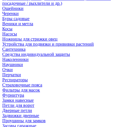
посадочные / рыхлители и др.)
Ошейники
Черенки
Буры садовые
Веники и метла
Косы
Насосы
Ножницы для стрижки овец
Устройства для подвязки и прививки растений
Сантехника
Средства индивидуальной защиты
Наколенники
Наушники
Очки
Перчатки
Респираторы
Страховочные пояса
Фильтры для масок
Фурнитура
Замки навесные
Петли для ворот
Дверные петли
Задвижки дверные
Проушины для замков
Засовы гаражные