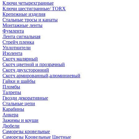
Ключи четырехгранные
Ключи шестигранные/ TORX
Крепежные изделия
Стальные тросы и канаты
Монтажные ленты
Фумлента
Лента сигнальная
Стрейч пленка
Уплотнители
Изолента
Скотч малярный
Скотч цветной и прозрачный
Скотч двухсторонний
Скотч армированный,алюминиевый
Гайки и шайбы
Пломбы
Талрепы
Гвозди декоративные
Стальные цепи
Карабины
Анкера
Зажимы и коуши
Дюбели
Саморезы кровельные
Саморезы Кровельные Цветные