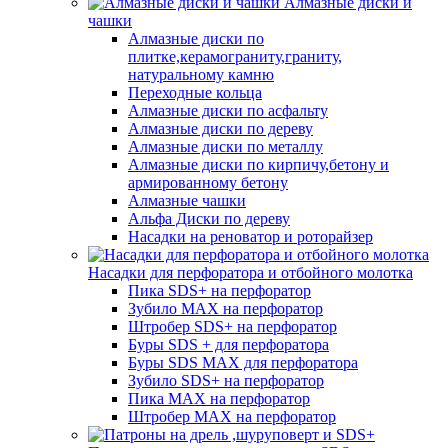
Алмазные диски и
чашки
Алмазные диски по
плитке,керамограниту,граниту,
натуральному камню
Переходные кольца
Алмазные диски по асфальту
Алмазные диски по дереву
Алмазные диски по металлу
Алмазные диски по кирпичу,бетону и
армированному бетону
Алмазные чашки
Альфа Диски по дереву
Насадки на реноватор и роторайзер
Насадки для перфоратора и отбойного молотка
Пика SDS+ на перфоратор
Зубило MAX на перфоратор
Штробер SDS+ на перфоратор
Буры SDS + для перфоратора
Буры SDS MAX для перфоратора
Зубило SDS+ на перфоратор
Пика MAX на перфоратор
Штробер MAX на перфоратор