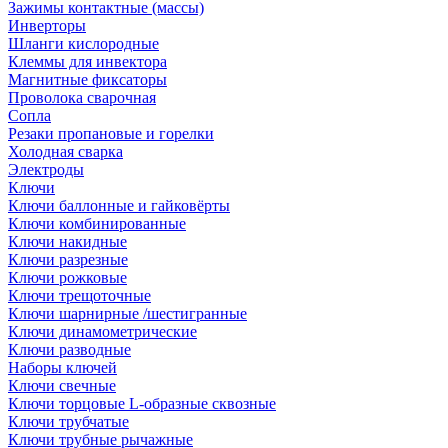
Зажимы контактные (массы)
Инверторы
Шланги кислородные
Клеммы для инвектора
Магнитные фиксаторы
Проволока сварочная
Сопла
Резаки пропановые и горелки
Холодная сварка
Электроды
Ключи
Ключи баллонные и гайковёрты
Ключи комбинированные
Ключи накидные
Ключи разрезные
Ключи рожковые
Ключи трещоточные
Ключи шарнирные /шестигранные
Ключи динамометрические
Ключи разводные
Наборы ключей
Ключи свечные
Ключи торцовые L-образные сквозные
Ключи трубчатые
Ключи трубные рычажные