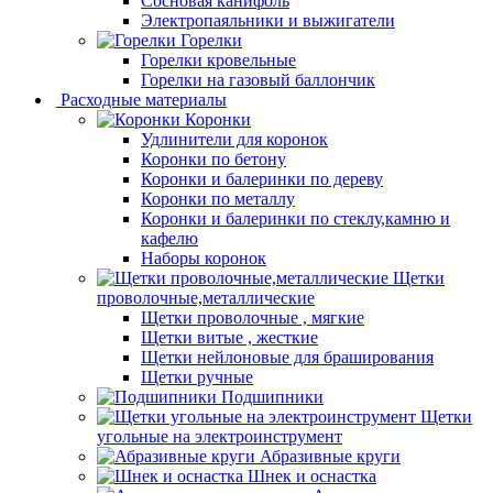
Сосновая канифоль
Электропаяльники и выжигатели
Горелки
Горелки кровельные
Горелки на газовый баллончик
Расходные материалы
Коронки
Удлинители для коронок
Коронки по бетону
Коронки и балеринки по дереву
Коронки по металлу
Коронки и балеринки по стеклу,камню и
кафелю
Наборы коронок
Щетки
проволочные,металлические
Щетки проволочные , мягкие
Щетки витые , жесткие
Щетки нейлоновые для браширования
Щетки ручные
Подшипники
Щетки
угольные на электроинструмент
Абразивные круги
Шнек и оснастка