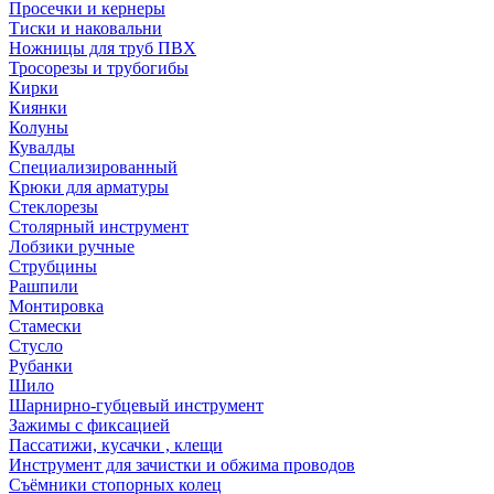
Просечки и кернеры
Тиски и наковальни
Ножницы для труб ПВХ
Тросорезы и трубогибы
Кирки
Киянки
Колуны
Кувалды
Специализированный
Крюки для арматуры
Стеклорезы
Столярный инструмент
Лобзики ручные
Струбцины
Рашпили
Монтировка
Стамески
Стусло
Рубанки
Шило
Шарнирно-губцевый инструмент
Зажимы с фиксацией
Пассатижи, кусачки , клещи
Инструмент для зачистки и обжима проводов
Съёмники стопорных колец