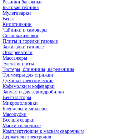
Резинки багажные
Бытовая техника
Мультиварки
Весы
Кипятильник
Чайники и самовары
Соковыжималки
Плиты и горелки газовые
Зажигалки газовые
Обогреватели
Массажеры
Электроплиты
Тостеры, блинницы, вафельницы
Триммеры для стрижки
Духовки электрические
Кофемолки и кофеварки
Запчасти для зернодробилки
Вентиляторы
Микроволновки
Блендеры и миксеры
Мясорубки
Все для сварки
Маски сварочные
Комплектующие к маскам сварочным
Держатели электродов