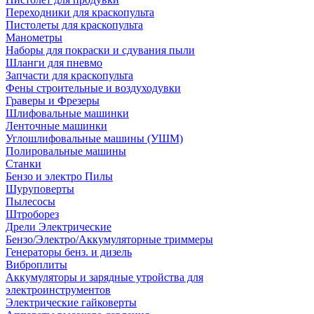
Переходники для краскопульта
Пистолеты для краскопульта
Манометры
Наборы для покраски и сдувания пыли
Шланги для пневмо
Запчасти для краскопульта
Фены строительные и воздуходувки
Граверы и Фрезеры
Шлифовальные машинки
Ленточные машинки
Углошлифовальные машины (УШМ)
Полировальные машины
Станки
Бензо и электро Пилы
Шуруповерты
Пылесосы
Штроборез
Дрели Электрические
Бензо/Электро/Аккумуляторные триммеры
Генераторы бенз. и дизель
Виброплиты
Аккумуляторы и зарядные утройства для
электроинструментов
Электрические гайковерты