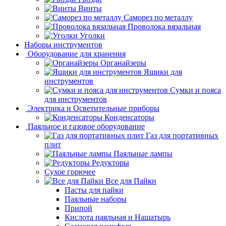
Винты
Саморез по металлу
Проволока вязальная
Уголки
Наборы инструментов
Оборудование для хранения
Органайзеры
Ящики для
инструментов
Сумки и пояса
для инструментов
Электрика и Осветительные приборы
Конденсаторы
Паяльное и газовое оборудование
Газ для портативных
плит
Паяльные лампы
Редукторы
Сухое горючее
Все для Пайки
Пасты для пайки
Паяльные наборы
Припой
Кислота паяльная и Нашатырь