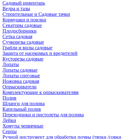
Садовый инвентарь
Ведра и тазы
Строительные и Садовые тачки
Кормушки и поилки
Секаторы садовые
Плодосборники
Сетка садовая
Сучкорезы садовые
Грабли и вилы садовые
Защита от насекомых и вредителей
Кусторезы садовые
Лопаты
Лопаты садовые
Лопаты снеговые
Ножовка садовая
Опрыскиватели
Комплектующие к опрыскивателям
Полив
Шланги для полива
Капельный полив
Переходники и пистолеты для полива
Лейки
Хомуты червячные
Серпы
Ручной инструмент для обработки почвы (тяпки /совки