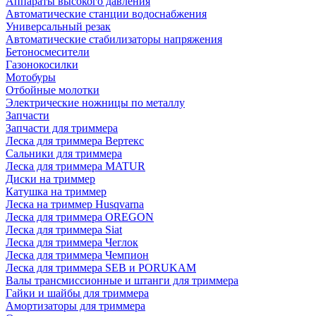
Аппараты высокого давления
Автоматические станции водоснабжения
Универсальный резак
Автоматические стабилизаторы напряжения
Бетоносмесители
Газонокосилки
Мотобуры
Отбойные молотки
Электрические ножницы по металлу
Запчасти
Запчасти для триммера
Леска для триммера Вертекс
Сальники для триммера
Леска для триммера MATUR
Диски на триммер
Катушка на триммер
Леска на триммер Husqvarna
Леска для триммера OREGON
Леска для триммера Siat
Леска для триммера Чеглок
Леска для триммера Чемпион
Леска для триммера SEB и PORUKAM
Валы трансмиссионные и штанги для триммера
Гайки и шайбы для триммера
Амортизаторы для триммера