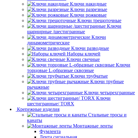
Ключи накидные
Ключи разрезные
Ключи рожковые
Ключи трещоточные
Ключи
шарнирные /шестигранные
Ключи
динамометрические
Ключи разводные
Наборы ключей
Ключи свечные
Ключи
торцовые L-образные сквозные
Ключи трубчатые
Ключи трубные
рычажные
Ключи четырехгранные
Ключи
шестигранные/ TORX
Крепежные изделия
Стальные тросы и
канаты
Монтажные ленты
Фумлента
Лента сигнальная