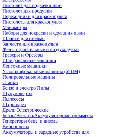
Пистолет для подкачки шин
Пистолет для продувки
Переходники для краскопульта
Пистолеты для краскопульта
Манометры
Наборы для покраски и сдувания пыли
Шланги для пневмо
Запчасти для краскопульта
Фены строительные и воздуходувки
Граверы и Фрезеры
Шлифовальные машинки
Ленточные машинки
Углошлифовальные машины (УШМ)
Полировальные машины
Станки
Бензо и электро Пилы
Шуруповерты
Пылесосы
Штроборез
Дрели Электрические
Бензо/Электро/Аккумуляторные триммеры
Генераторы бенз. и дизель
Виброплиты
Аккумуляторы и зарядные утройства для