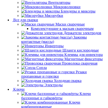
Вентиляторы
Микроволновки
Блендеры и миксеры
Мясорубки
Все для сварки
Маски сварочные
Комплектующие к маскам сварочным
Держатели электродов
Зажимы
контактные (массы)
Инверторы
Шланги кислородные
Клеммы для инвектора
Магнитные фиксаторы
Проволока сварочная
Сопла
Резаки
пропановые и горелки
Холодная сварка
Электроды
Ключи
Ключи
баллонные и гайковёрты
Ключи
комбинированные