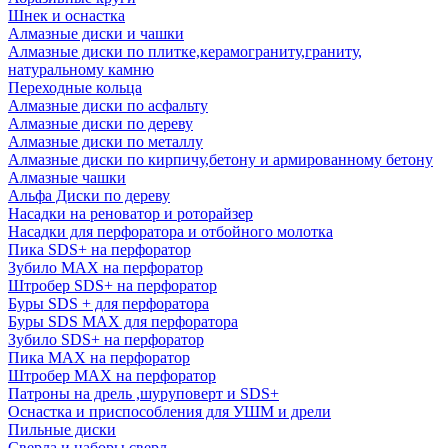
Шнек и оснастка
Алмазные диски и чашки
Алмазные диски по плитке,керамограниту,граниту,
натуральному камню
Переходные кольца
Алмазные диски по асфальту
Алмазные диски по дереву
Алмазные диски по металлу
Алмазные диски по кирпичу,бетону и армированному бетону
Алмазные чашки
Альфа Диски по дереву
Насадки на реноватор и роторайзер
Насадки для перфоратора и отбойного молотка
Пика SDS+ на перфоратор
Зубило MAX на перфоратор
Штробер SDS+ на перфоратор
Буры SDS + для перфоратора
Буры SDS MAX для перфоратора
Зубило SDS+ на перфоратор
Пика MAX на перфоратор
Штробер MAX на перфоратор
Патроны на дрель ,шуруповерт и SDS+
Оснастка и приспособления для УШМ и дрели
Пильные диски
Сверла и наборы сверл