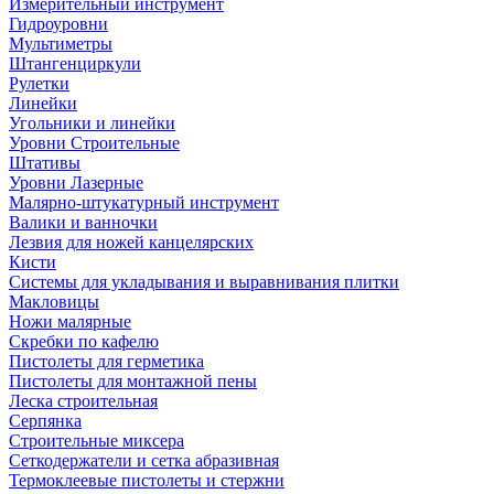
Измерительный инструмент
Гидроуровни
Мультиметры
Штангенциркули
Рулетки
Линейки
Угольники и линейки
Уровни Строительные
Штативы
Уровни Лазерные
Малярно-штукатурный инструмент
Валики и ванночки
Лезвия для ножей канцелярских
Кисти
Системы для укладывания и выравнивания плитки
Макловицы
Ножи малярные
Скребки по кафелю
Пистолеты для герметика
Пистолеты для монтажной пены
Леска строительная
Серпянка
Строительные миксера
Сеткодержатели и сетка абразивная
Термоклеевые пистолеты и стержни