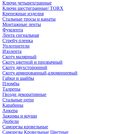
Ключи четырехгранные
Ключи шестигранные/ TORX
Крепежные изделия
Стальные тросы и канаты
Монтажные ленты
Фумлента
Лента сигнальная
Стрейч пленка
Уплотнители
Изолента
Скотч малярный
Скотч цветной и прозрачный
Скотч двухсторонний
Скотч армированный,алюминиевый
Гайки и шайбы
Пломбы
Талрепы
Гвозди декоративные
Стальные цепи
Карабины
Анкера
Зажимы и коуши
Дюбели
Саморезы кровельные
Саморезы Кровельные Цветные