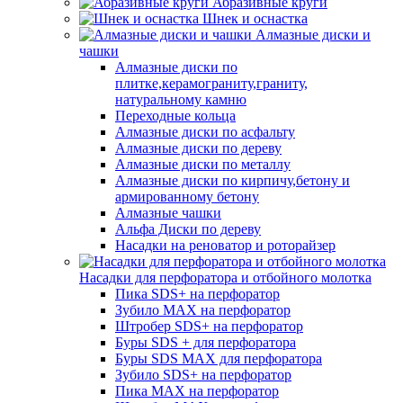
Абразивные круги
Шнек и оснастка
Алмазные диски и
чашки
Алмазные диски по
плитке,керамограниту,граниту,
натуральному камню
Переходные кольца
Алмазные диски по асфальту
Алмазные диски по дереву
Алмазные диски по металлу
Алмазные диски по кирпичу,бетону и
армированному бетону
Алмазные чашки
Альфа Диски по дереву
Насадки на реноватор и роторайзер
Насадки для перфоратора и отбойного молотка
Пика SDS+ на перфоратор
Зубило MAX на перфоратор
Штробер SDS+ на перфоратор
Буры SDS + для перфоратора
Буры SDS MAX для перфоратора
Зубило SDS+ на перфоратор
Пика MAX на перфоратор