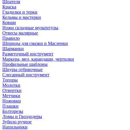
Шпателя
Краска
Гладилки и терки
Кельмы и мастерки
Ковши
Ножи складные мультитулы
Отвесы малярные
Правило
Шприцы для смазки и Масленки
Шарманки
Разметочный инструмент
Маркера, мел, карандаши, чертилки
Профильные шаблоны
Шнуры отбивочные
Слесарный инструмент
Топоры
Молотки
Отвертки
Метчики
Ножовки
Плашки
Болторезы
Ломы и Гвоздодеры
Зубило ручное
Напильники