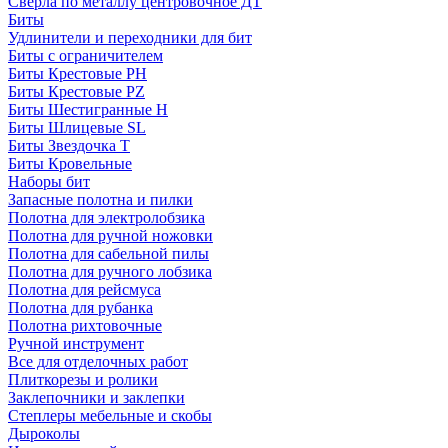
Сверла по металлу центровочное ДТ
Биты
Удлинители и переходники для бит
Биты с ограничителем
Биты Крестовые PH
Биты Крестовые PZ
Биты Шестигранные H
Биты Шлицевые SL
Биты Звездочка T
Биты Кровельные
Наборы бит
Запасные полотна и пилки
Полотна для электролобзика
Полотна для ручной ножовки
Полотна для сабельной пилы
Полотна для ручного лобзика
Полотна для рейсмуса
Полотна для рубанка
Полотна рихтовочные
Ручной инструмент
Все для отделочных работ
Плиткорезы и ролики
Заклепочники и заклепки
Степлеры мебельные и скобы
Дыроколы