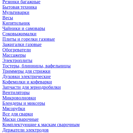
Резинки багажные
Бытовая техника
Мультиварки
Весы
Кипятильник
Чайники и самовары
Соковыжималки
Плиты и горелки газовые
Зажигалки газовые
Обогреватели
Массажеры
Электроплиты
Тостеры, блинницы, вафельницы
Триммеры для стрижки
Духовки электрические
Кофемолки и кофеварки
Запчасти для зернодробилки
Вентиляторы
Микроволновки
Блендеры и миксеры
Мясорубки
Все для сварки
Маски сварочные
Комплектующие к маскам сварочным
Держатели электродов