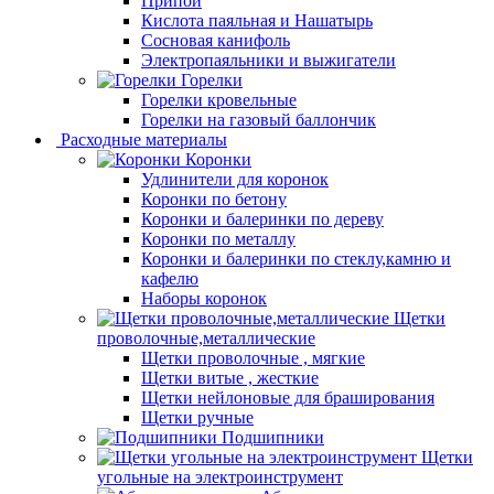
Припой
Кислота паяльная и Нашатырь
Сосновая канифоль
Электропаяльники и выжигатели
Горелки
Горелки кровельные
Горелки на газовый баллончик
Расходные материалы
Коронки
Удлинители для коронок
Коронки по бетону
Коронки и балеринки по дереву
Коронки по металлу
Коронки и балеринки по стеклу,камню и
кафелю
Наборы коронок
Щетки
проволочные,металлические
Щетки проволочные , мягкие
Щетки витые , жесткие
Щетки нейлоновые для браширования
Щетки ручные
Подшипники
Щетки
угольные на электроинструмент