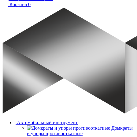
Корзина
0
Автомобильный инструмент
Домкраты
и упоры противооткатные