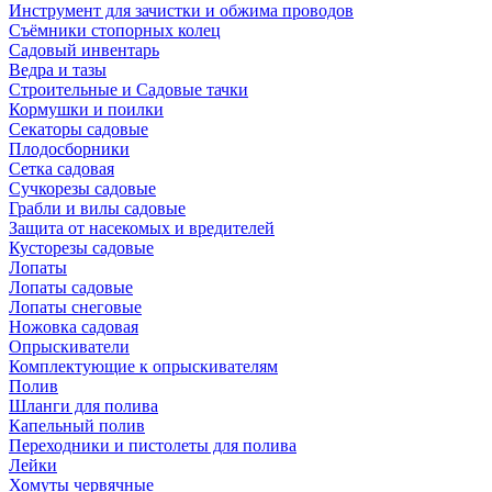
Инструмент для зачистки и обжима проводов
Съёмники стопорных колец
Садовый инвентарь
Ведра и тазы
Строительные и Садовые тачки
Кормушки и поилки
Секаторы садовые
Плодосборники
Сетка садовая
Сучкорезы садовые
Грабли и вилы садовые
Защита от насекомых и вредителей
Кусторезы садовые
Лопаты
Лопаты садовые
Лопаты снеговые
Ножовка садовая
Опрыскиватели
Комплектующие к опрыскивателям
Полив
Шланги для полива
Капельный полив
Переходники и пистолеты для полива
Лейки
Хомуты червячные