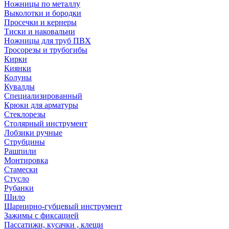
Ножницы по металлу
Выколотки и бородки
Просечки и кернеры
Тиски и наковальни
Ножницы для труб ПВХ
Тросорезы и трубогибы
Кирки
Киянки
Колуны
Кувалды
Специализированный
Крюки для арматуры
Стеклорезы
Столярный инструмент
Лобзики ручные
Струбцины
Рашпили
Монтировка
Стамески
Стусло
Рубанки
Шило
Шарнирно-губцевый инструмент
Зажимы с фиксацией
Пассатижи, кусачки , клещи