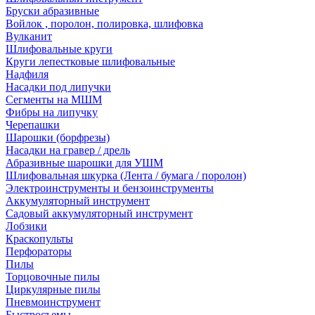
Бруски абразивные
Войлок , поролон, полировка, шлифовка
Вулканит
Шлифовальные круги
Круги лепестковые шлифовальные
Надфиля
Насадки под липучки
Сегменты на МШМ
Фибры на липучку
Черепашки
Шарошки (борфрезы)
Насадки на гравер / дрель
Абразивные шарошки для УШМ
Шлифовальная шкурка (Лента / бумага / поролон)
Электроинструменты и бензоинструменты
Аккумуляторный инструмент
Садовый аккумуляторный инструмент
Лобзики
Краскопульты
Перфораторы
Пилы
Торцовочные пилы
Циркулярные пилы
Пневмоинструмент
Быстросъемы