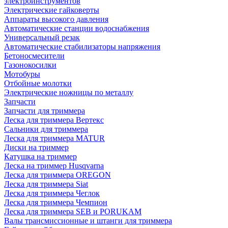
электроинструментов
Электрические гайковерты
Аппараты высокого давления
Автоматические станции водоснабжения
Универсальный резак
Автоматические стабилизаторы напряжения
Бетоносмесители
Газонокосилки
Мотобуры
Отбойные молотки
Электрические ножницы по металлу
Запчасти
Запчасти для триммера
Леска для триммера Вертекс
Сальники для триммера
Леска для триммера MATUR
Диски на триммер
Катушка на триммер
Леска на триммер Husqvarna
Леска для триммера OREGON
Леска для триммера Siat
Леска для триммера Чеглок
Леска для триммера Чемпион
Леска для триммера SEB и PORUKAM
Валы трансмиссионные и штанги для триммера