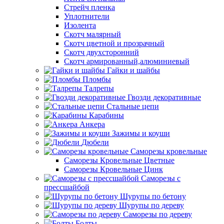
Стрейч пленка
Уплотнители
Изолента
Скотч малярный
Скотч цветной и прозрачный
Скотч двухсторонний
Скотч армированный,алюминиевый
Гайки и шайбы
Пломбы
Талрепы
Гвозди декоративные
Стальные цепи
Карабины
Анкера
Зажимы и коуши
Дюбели
Саморезы кровельные
Саморезы Кровельные Цветные
Саморезы Кровельные Цинк
Саморезы с
прессшайбой
Шурупы по бетону
Шурупы по дереву
Саморезы по дереву
Болты