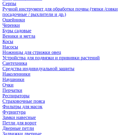
Серпы
Ручной инструмент для обработки почвы (тяпки /совки
посадочные / рыхлители и др.)
Ошейники
Черенки
Буры садовые
Веники и метла
Косы
Насосы
Ножницы для стрижки овец
Устройства для подвязки и прививки растений
Сантехника
Средства индивидуальной защиты
Наколенники
Наушники
Очки
Перчатки
Респираторы
Страховочные пояса
Фильтры для масок
Фурнитура
Замки навесные
Петли для ворот
Дверные петли
Задвижки дверные