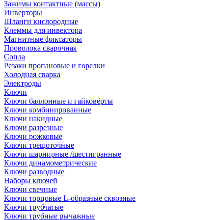
Зажимы контактные (массы)
Инверторы
Шланги кислородные
Клеммы для инвектора
Магнитные фиксаторы
Проволока сварочная
Сопла
Резаки пропановые и горелки
Холодная сварка
Электроды
Ключи
Ключи баллонные и гайковёрты
Ключи комбинированные
Ключи накидные
Ключи разрезные
Ключи рожковые
Ключи трещоточные
Ключи шарнирные /шестигранные
Ключи динамометрические
Ключи разводные
Наборы ключей
Ключи свечные
Ключи торцовые L-образные сквозные
Ключи трубчатые
Ключи трубные рычажные