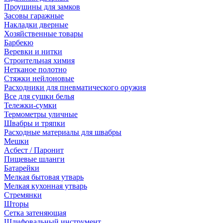
Проушины для замков
Засовы гаражные
Накладки дверные
Хозяйственные товары
Барбекю
Веревки и нитки
Строительная химия
Нетканое полотно
Стяжки нейлоновые
Расходники для пневматического оружия
Все для сушки белья
Тележки-сумки
Термометры уличные
Швабры и тряпки
Расходные материалы для швабры
Мешки
Асбест / Паронит
Пищевые шланги
Батарейки
Мелкая бытовая утварь
Мелкая кухонная утварь
Стремянки
Шторы
Сетка затеняющая
Шлифовальный инструмент