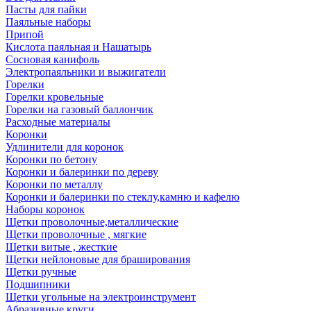
Пасты для пайки
Паяльные наборы
Припой
Кислота паяльная и Нашатырь
Сосновая канифоль
Электропаяльники и выжигатели
Горелки
Горелки кровельные
Горелки на газовый баллончик
Расходные материалы
Коронки
Удлинители для коронок
Коронки по бетону
Коронки и балеринки по дереву
Коронки по металлу
Коронки и балеринки по стеклу,камню и кафелю
Наборы коронок
Щетки проволочные,металлические
Щетки проволочные , мягкие
Щетки витые , жесткие
Щетки нейлоновые для браширования
Щетки ручные
Подшипники
Щетки угольные на электроинструмент
Абразивные круги