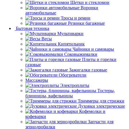
Щетки и стекломои
Воронки
автомобильные
Тросы и ремни
Резинки багажные
Бытовая техника
Мультиварки
Весы
Кипятильник
Чайники и самовары
Соковыжималки
Плиты и горелки
газовые
Зажигалки газовые
Обогреватели
Массажеры
Электроплиты
Тостеры,
блинницы, вафельницы
Триммеры для стрижки
Духовки электрические
Кофемолки и
кофеварки
Запчасти для
зернодробилки