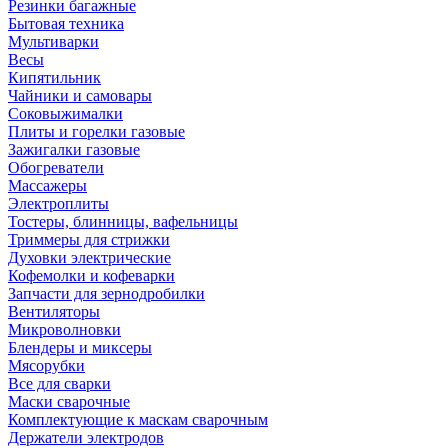
Резинки багажные
Бытовая техника
Мультиварки
Весы
Кипятильник
Чайники и самовары
Соковыжималки
Плиты и горелки газовые
Зажигалки газовые
Обогреватели
Массажеры
Электроплиты
Тостеры, блинницы, вафельницы
Триммеры для стрижки
Духовки электрические
Кофемолки и кофеварки
Запчасти для зернодробилки
Вентиляторы
Микроволновки
Блендеры и миксеры
Мясорубки
Все для сварки
Маски сварочные
Комплектующие к маскам сварочным
Держатели электродов