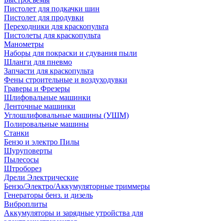
Пистолет для подкачки шин
Пистолет для продувки
Переходники для краскопульта
Пистолеты для краскопульта
Манометры
Наборы для покраски и сдувания пыли
Шланги для пневмо
Запчасти для краскопульта
Фены строительные и воздуходувки
Граверы и Фрезеры
Шлифовальные машинки
Ленточные машинки
Углошлифовальные машины (УШМ)
Полировальные машины
Станки
Бензо и электро Пилы
Шуруповерты
Пылесосы
Штроборез
Дрели Электрические
Бензо/Электро/Аккумуляторные триммеры
Генераторы бенз. и дизель
Виброплиты
Аккумуляторы и зарядные утройства для