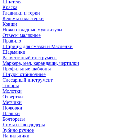
Шпателя
Краска
Гладилки и терки
Кельмы и мастерки
Ковши
Ножи складные мультитулы
Отвесы малярные
Правило
Шприцы для смазки и Масленки
Шарманки
Разметочный инструмент
Маркера, мел, карандаши, чертилки
Профильные шаблоны
Шнуры отбивочные
Слесарный инструмент
Топоры
Молотки
Отвертки
Метчики
Ножовки
Плашки
Болторезы
Ломы и Гвоздодеры
Зубило ручное
Напильники