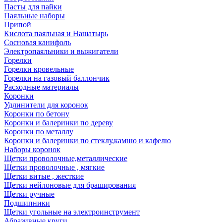
Пасты для пайки
Паяльные наборы
Припой
Кислота паяльная и Нашатырь
Сосновая канифоль
Электропаяльники и выжигатели
Горелки
Горелки кровельные
Горелки на газовый баллончик
Расходные материалы
Коронки
Удлинители для коронок
Коронки по бетону
Коронки и балеринки по дереву
Коронки по металлу
Коронки и балеринки по стеклу,камню и кафелю
Наборы коронок
Щетки проволочные,металлические
Щетки проволочные , мягкие
Щетки витые , жесткие
Щетки нейлоновые для браширования
Щетки ручные
Подшипники
Щетки угольные на электроинструмент
Абразивные круги