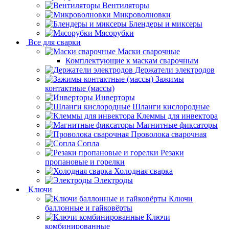
Вентиляторы
Микроволновки
Блендеры и миксеры
Мясорубки
Все для сварки
Маски сварочные
Комплектующие к маскам сварочным
Держатели электродов
Зажимы
контактные (массы)
Инверторы
Шланги кислородные
Клеммы для инвектора
Магнитные фиксаторы
Проволока сварочная
Сопла
Резаки
пропановые и горелки
Холодная сварка
Электроды
Ключи
Ключи
баллонные и гайковёрты
Ключи
комбинированные