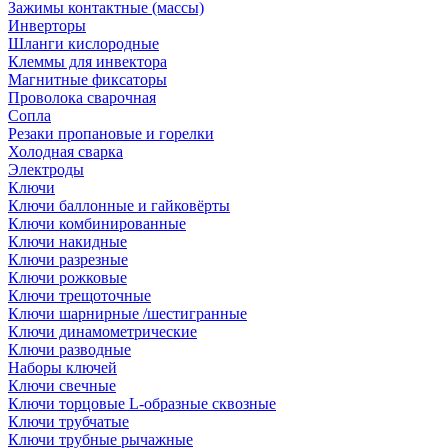
Зажимы контактные (массы)
Инверторы
Шланги кислородные
Клеммы для инвектора
Магнитные фиксаторы
Проволока сварочная
Сопла
Резаки пропановые и горелки
Холодная сварка
Электроды
Ключи
Ключи баллонные и гайковёрты
Ключи комбинированные
Ключи накидные
Ключи разрезные
Ключи рожковые
Ключи трещоточные
Ключи шарнирные /шестигранные
Ключи динамометрические
Ключи разводные
Наборы ключей
Ключи свечные
Ключи торцовые L-образные сквозные
Ключи трубчатые
Ключи трубные рычажные