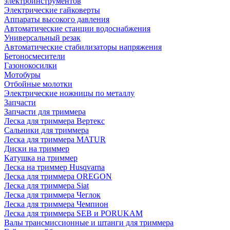
электроинструментов
Электрические гайковерты
Аппараты высокого давления
Автоматические станции водоснабжения
Универсальный резак
Автоматические стабилизаторы напряжения
Бетоносмесители
Газонокосилки
Мотобуры
Отбойные молотки
Электрические ножницы по металлу
Запчасти
Запчасти для триммера
Леска для триммера Вертекс
Сальники для триммера
Леска для триммера MATUR
Диски на триммер
Катушка на триммер
Леска на триммер Husqvarna
Леска для триммера OREGON
Леска для триммера Siat
Леска для триммера Чеглок
Леска для триммера Чемпион
Леска для триммера SEB и PORUKAM
Валы трансмиссионные и штанги для триммера