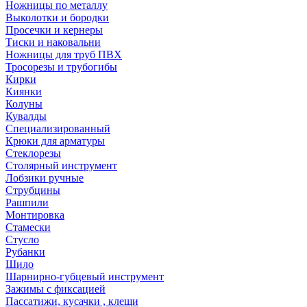
Ножницы по металлу
Выколотки и бородки
Просечки и кернеры
Тиски и наковальни
Ножницы для труб ПВХ
Тросорезы и трубогибы
Кирки
Киянки
Колуны
Кувалды
Специализированный
Крюки для арматуры
Стеклорезы
Столярный инструмент
Лобзики ручные
Струбцины
Рашпили
Монтировка
Стамески
Стусло
Рубанки
Шило
Шарнирно-губцевый инструмент
Зажимы с фиксацией
Пассатижи, кусачки , клещи