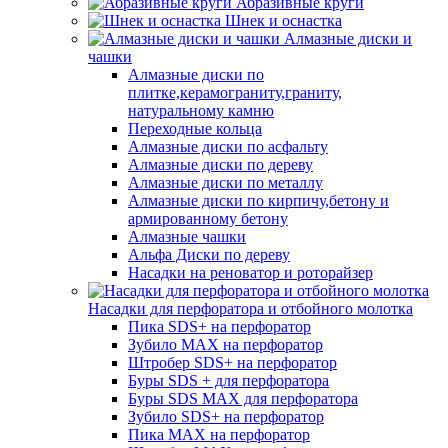
Абразивные круги
Шнек и оснастка
Алмазные диски и
чашки
Алмазные диски по
плитке,керамограниту,граниту,
натуральному камню
Переходные кольца
Алмазные диски по асфальту
Алмазные диски по дереву
Алмазные диски по металлу
Алмазные диски по кирпичу,бетону и
армированному бетону
Алмазные чашки
Альфа Диски по дереву
Насадки на реноватор и роторайзер
Насадки для перфоратора и отбойного молотка
Пика SDS+ на перфоратор
Зубило MAX на перфоратор
Штробер SDS+ на перфоратор
Буры SDS + для перфоратора
Буры SDS MAX для перфоратора
Зубило SDS+ на перфоратор
Пика MAX на перфоратор