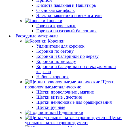
Припой
Кислота паяльная и Нашатырь
Сосновая канифоль
Электропаяльники и выжигатели
Горелки
Горелки кровельные
Горелки на газовый баллончик
Расходные материалы
Коронки
Удлинители для коронок
Коронки по бетону
Коронки и балеринки по дереву
Коронки по металлу
Коронки и балеринки по стеклу,камню и
кафелю
Наборы коронок
Щетки
проволочные,металлические
Щетки проволочные , мягкие
Щетки витые , жесткие
Щетки нейлоновые для браширования
Щетки ручные
Подшипники
Щетки
угольные на электроинструмент