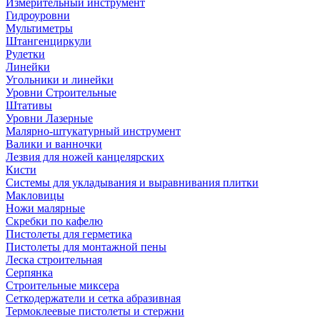
Измерительный инструмент
Гидроуровни
Мультиметры
Штангенциркули
Рулетки
Линейки
Угольники и линейки
Уровни Строительные
Штативы
Уровни Лазерные
Малярно-штукатурный инструмент
Валики и ванночки
Лезвия для ножей канцелярских
Кисти
Системы для укладывания и выравнивания плитки
Макловицы
Ножи малярные
Скребки по кафелю
Пистолеты для герметика
Пистолеты для монтажной пены
Леска строительная
Серпянка
Строительные миксера
Сеткодержатели и сетка абразивная
Термоклеевые пистолеты и стержни