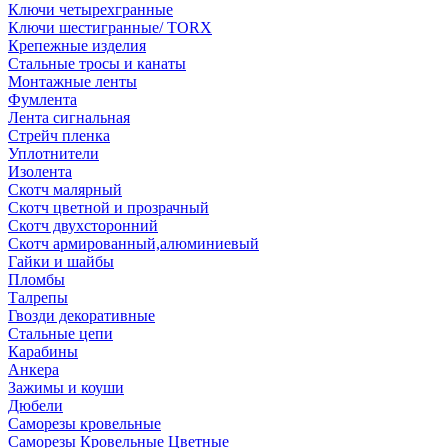
Ключи четырехгранные
Ключи шестигранные/ TORX
Крепежные изделия
Стальные тросы и канаты
Монтажные ленты
Фумлента
Лента сигнальная
Стрейч пленка
Уплотнители
Изолента
Скотч малярный
Скотч цветной и прозрачный
Скотч двухсторонний
Скотч армированный,алюминиевый
Гайки и шайбы
Пломбы
Талрепы
Гвозди декоративные
Стальные цепи
Карабины
Анкера
Зажимы и коуши
Дюбели
Саморезы кровельные
Саморезы Кровельные Цветные