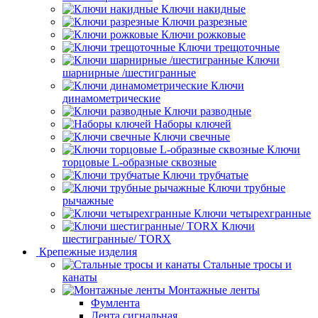
Ключи накидные
Ключи разрезные
Ключи рожковые
Ключи трещоточные
Ключи
шарнирные /шестигранные
Ключи
динамометрические
Ключи разводные
Наборы ключей
Ключи свечные
Ключи
торцовые L-образные сквозные
Ключи трубчатые
Ключи трубные
рычажные
Ключи четырехгранные
Ключи
шестигранные/ TORX
Крепежные изделия
Стальные тросы и
канаты
Монтажные ленты
Фумлента
Лента сигнальная