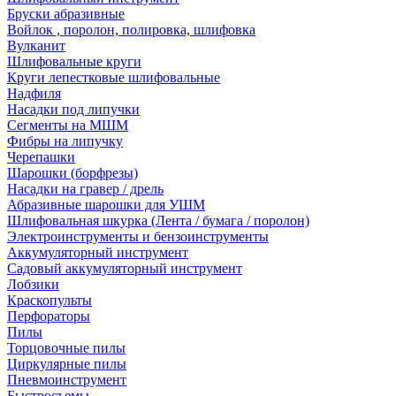
Бруски абразивные
Войлок , поролон, полировка, шлифовка
Вулканит
Шлифовальные круги
Круги лепестковые шлифовальные
Надфиля
Насадки под липучки
Сегменты на МШМ
Фибры на липучку
Черепашки
Шарошки (борфрезы)
Насадки на гравер / дрель
Абразивные шарошки для УШМ
Шлифовальная шкурка (Лента / бумага / поролон)
Электроинструменты и бензоинструменты
Аккумуляторный инструмент
Садовый аккумуляторный инструмент
Лобзики
Краскопульты
Перфораторы
Пилы
Торцовочные пилы
Циркулярные пилы
Пневмоинструмент
Быстросъемы