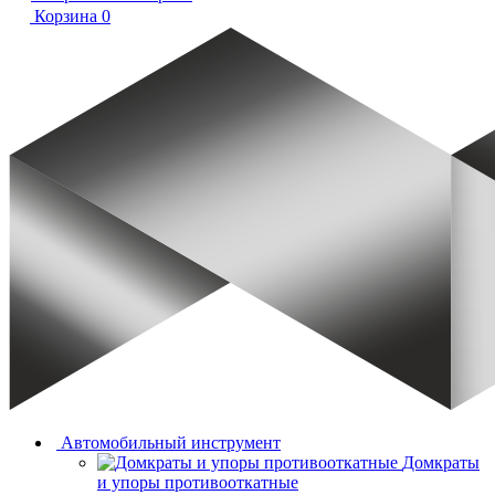
Корзина
0
Автомобильный инструмент
Домкраты
и упоры противооткатные