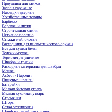
Проушины для замков
Засовы гаражные
Накладки дверные
Хозяйственные товары
Барбекю
Веревки и нитки
Строительная химия
Нетканое полотно
Стяжки нейлоновые
Расходники для пневматического оружия
Все для сушки белья
Тележки-сумки
Термометры уличные
Швабры и тряпки
Расходные материалы для швабры
Мешки
Асбест / Паронит
Пищевые шланги
Батарейки
Мелкая бытовая утварь
Мелкая кухонная утварь
Стремянки
Шторы
Сетка затеняющая
Шлифовальный инструмент