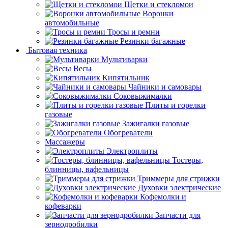
Щетки и стекломои
Воронки
автомобильные
Тросы и ремни
Резинки багажные
Бытовая техника
Мультиварки
Весы
Кипятильник
Чайники и самовары
Соковыжималки
Плиты и горелки
газовые
Зажигалки газовые
Обогреватели
Массажеры
Электроплиты
Тостеры,
блинницы, вафельницы
Триммеры для стрижки
Духовки электрические
Кофемолки и
кофеварки
Запчасти для
зернодробилки