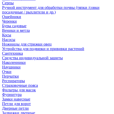
Серпы
Ручной инструмент для обработки почвы (тяпки /совки
посадочные / рыхлители и др.)
Ошейники
Черенки
Буры садовые
Веники и метла
Косы
Насосы
Ножницы для стрижки овец
Устройства для подвязки и прививки растений
Сантехника
Средства индивидуальной защиты
Наколенники
Наушники
Очки
Перчатки
Респираторы
Страховочные пояса
Фильтры для масок
Фурнитура
Замки навесные
Петли для ворот
Дверные петли
Задвижки дверные