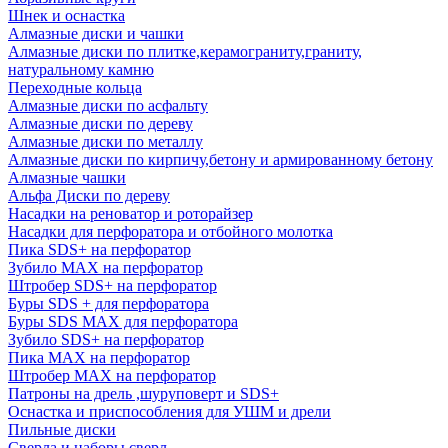
Шнек и оснастка
Алмазные диски и чашки
Алмазные диски по плитке,керамограниту,граниту,
натуральному камню
Переходные кольца
Алмазные диски по асфальту
Алмазные диски по дереву
Алмазные диски по металлу
Алмазные диски по кирпичу,бетону и армированному бетону
Алмазные чашки
Альфа Диски по дереву
Насадки на реноватор и роторайзер
Насадки для перфоратора и отбойного молотка
Пика SDS+ на перфоратор
Зубило MAX на перфоратор
Штробер SDS+ на перфоратор
Буры SDS + для перфоратора
Буры SDS MAX для перфоратора
Зубило SDS+ на перфоратор
Пика MAX на перфоратор
Штробер MAX на перфоратор
Патроны на дрель ,шуруповерт и SDS+
Оснастка и приспособления для УШМ и дрели
Пильные диски
Сверла и наборы сверл