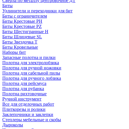
Сверла по металлу центровочное ДТ
Биты
Удлинители и переходники для бит
Биты с ограничителем
Биты Крестовые PH
Биты Крестовые PZ
Биты Шестигранные H
Биты Шлицевые SL
Биты Звездочка T
Биты Кровельные
Наборы бит
Запасные полотна и пилки
Полотна для электролобзика
Полотна для ручной ножовки
Полотна для сабельной пилы
Полотна для ручного лобзика
Полотна для рейсмуса
Полотна для рубанка
Полотна рихтовочные
Ручной инструмент
Все для отделочных работ
Плиткорезы и ролики
Заклепочники и заклепки
Степлеры мебельные и скобы
Дыроколы