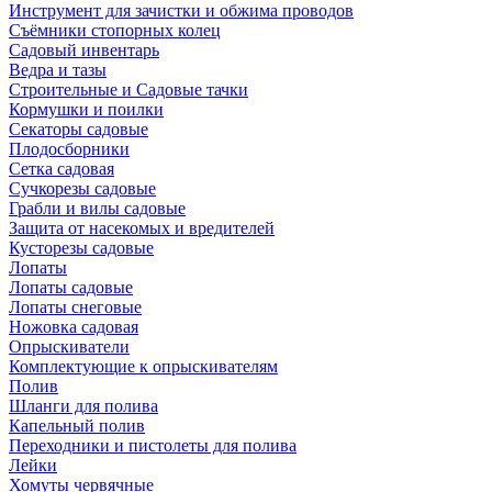
Инструмент для зачистки и обжима проводов
Съёмники стопорных колец
Садовый инвентарь
Ведра и тазы
Строительные и Садовые тачки
Кормушки и поилки
Секаторы садовые
Плодосборники
Сетка садовая
Сучкорезы садовые
Грабли и вилы садовые
Защита от насекомых и вредителей
Кусторезы садовые
Лопаты
Лопаты садовые
Лопаты снеговые
Ножовка садовая
Опрыскиватели
Комплектующие к опрыскивателям
Полив
Шланги для полива
Капельный полив
Переходники и пистолеты для полива
Лейки
Хомуты червячные