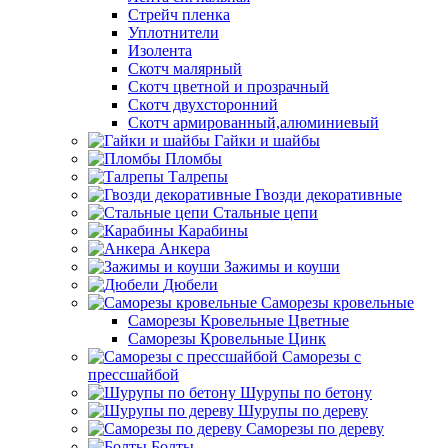
Стрейч пленка
Уплотнители
Изолента
Скотч малярный
Скотч цветной и прозрачный
Скотч двухсторонний
Скотч армированный,алюминиевый
Гайки и шайбы
Пломбы
Талрепы
Гвозди декоративные
Стальные цепи
Карабины
Анкера
Зажимы и коуши
Дюбели
Саморезы кровельные
Саморезы Кровельные Цветные
Саморезы Кровельные Цинк
Саморезы с
прессшайбой
Шурупы по бетону
Шурупы по дереву
Саморезы по дереву
Болты