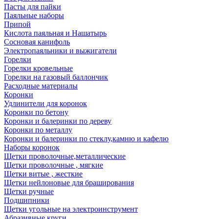
Пасты для пайки
Паяльные наборы
Припой
Кислота паяльная и Нашатырь
Сосновая канифоль
Электропаяльники и выжигатели
Горелки
Горелки кровельные
Горелки на газовый баллончик
Расходные материалы
Коронки
Удлинители для коронок
Коронки по бетону
Коронки и балеринки по дереву
Коронки по металлу
Коронки и балеринки по стеклу,камню и кафелю
Наборы коронок
Щетки проволочные,металлические
Щетки проволочные , мягкие
Щетки витые , жесткие
Щетки нейлоновые для браширования
Щетки ручные
Подшипники
Щетки угольные на электроинструмент
Абразивные круги