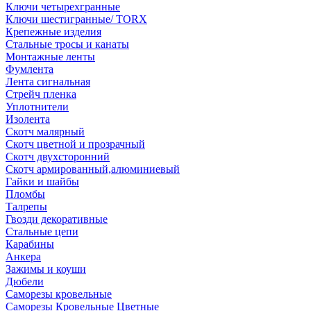
Ключи четырехгранные
Ключи шестигранные/ TORX
Крепежные изделия
Стальные тросы и канаты
Монтажные ленты
Фумлента
Лента сигнальная
Стрейч пленка
Уплотнители
Изолента
Скотч малярный
Скотч цветной и прозрачный
Скотч двухсторонний
Скотч армированный,алюминиевый
Гайки и шайбы
Пломбы
Талрепы
Гвозди декоративные
Стальные цепи
Карабины
Анкера
Зажимы и коуши
Дюбели
Саморезы кровельные
Саморезы Кровельные Цветные