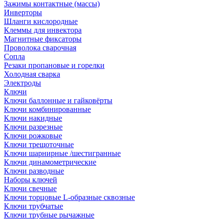
Зажимы контактные (массы)
Инверторы
Шланги кислородные
Клеммы для инвектора
Магнитные фиксаторы
Проволока сварочная
Сопла
Резаки пропановые и горелки
Холодная сварка
Электроды
Ключи
Ключи баллонные и гайковёрты
Ключи комбинированные
Ключи накидные
Ключи разрезные
Ключи рожковые
Ключи трещоточные
Ключи шарнирные /шестигранные
Ключи динамометрические
Ключи разводные
Наборы ключей
Ключи свечные
Ключи торцовые L-образные сквозные
Ключи трубчатые
Ключи трубные рычажные