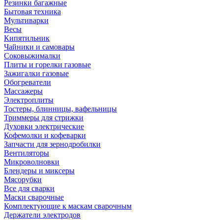
Резинки багажные
Бытовая техника
Мультиварки
Весы
Кипятильник
Чайники и самовары
Соковыжималки
Плиты и горелки газовые
Зажигалки газовые
Обогреватели
Массажеры
Электроплиты
Тостеры, блинницы, вафельницы
Триммеры для стрижки
Духовки электрические
Кофемолки и кофеварки
Запчасти для зернодробилки
Вентиляторы
Микроволновки
Блендеры и миксеры
Мясорубки
Все для сварки
Маски сварочные
Комплектующие к маскам сварочным
Держатели электродов