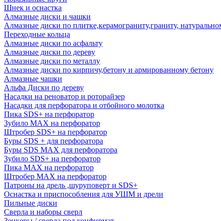
Шнек и оснастка
Алмазные диски и чашки
Алмазные диски по плитке,керамограниту,граниту, натуральн
Переходные кольца
Алмазные диски по асфальту
Алмазные диски по дереву
Алмазные диски по металлу
Алмазные диски по кирпичу,бетону и армированному бетону
Алмазные чашки
Альфа Диски по дереву
Насадки на реноватор и роторайзер
Насадки для перфоратора и отбойного молотка
Пика SDS+ на перфоратор
Зубило MAX на перфоратор
Штробер SDS+ на перфоратор
Буры SDS + для перфоратора
Буры SDS MAX для перфоратора
Зубило SDS+ на перфоратор
Пика MAX на перфоратор
Штробер MAX на перфоратор
Патроны на дрель ,шуруповерт и SDS+
Оснастка и приспособления для УШМ и дрели
Пильные диски
Сверла и наборы сверл
Зенкеры / сверла под конфирмат