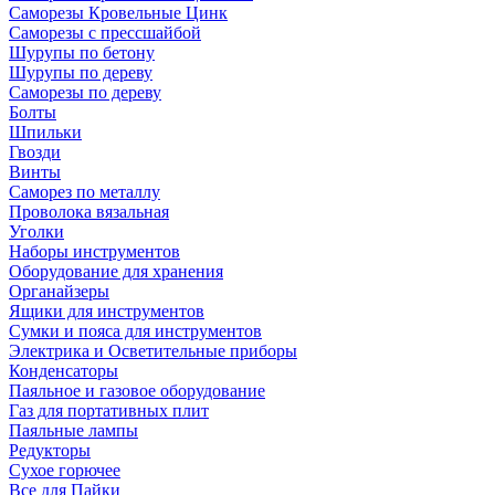
Саморезы Кровельные Цинк
Саморезы с прессшайбой
Шурупы по бетону
Шурупы по дереву
Саморезы по дереву
Болты
Шпильки
Гвозди
Винты
Саморез по металлу
Проволока вязальная
Уголки
Наборы инструментов
Оборудование для хранения
Органайзеры
Ящики для инструментов
Сумки и пояса для инструментов
Электрика и Осветительные приборы
Конденсаторы
Паяльное и газовое оборудование
Газ для портативных плит
Паяльные лампы
Редукторы
Сухое горючее
Все для Пайки