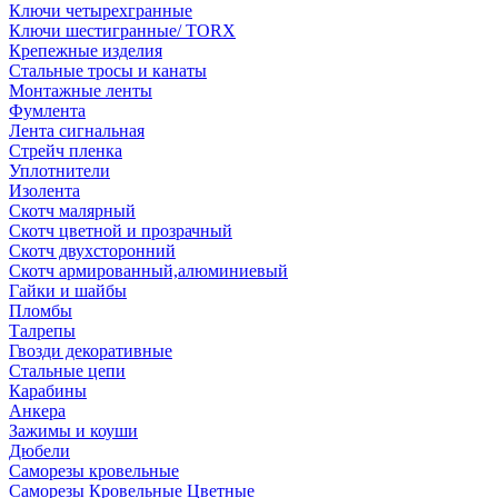
Ключи четырехгранные
Ключи шестигранные/ TORX
Крепежные изделия
Стальные тросы и канаты
Монтажные ленты
Фумлента
Лента сигнальная
Стрейч пленка
Уплотнители
Изолента
Скотч малярный
Скотч цветной и прозрачный
Скотч двухсторонний
Скотч армированный,алюминиевый
Гайки и шайбы
Пломбы
Талрепы
Гвозди декоративные
Стальные цепи
Карабины
Анкера
Зажимы и коуши
Дюбели
Саморезы кровельные
Саморезы Кровельные Цветные