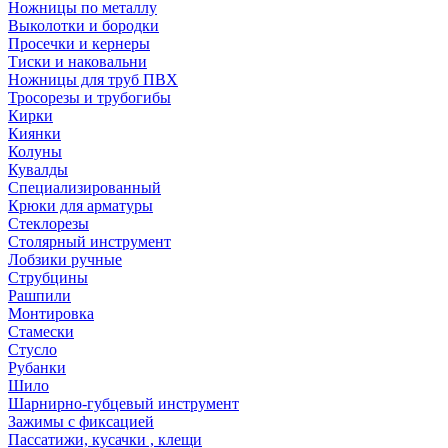
Ножницы по металлу
Выколотки и бородки
Просечки и кернеры
Тиски и наковальни
Ножницы для труб ПВХ
Тросорезы и трубогибы
Кирки
Киянки
Колуны
Кувалды
Специализированный
Крюки для арматуры
Стеклорезы
Столярный инструмент
Лобзики ручные
Струбцины
Рашпили
Монтировка
Стамески
Стусло
Рубанки
Шило
Шарнирно-губцевый инструмент
Зажимы с фиксацией
Пассатижи, кусачки , клещи