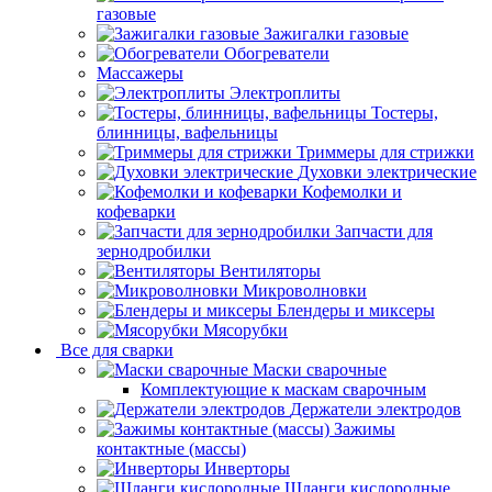
газовые
Зажигалки газовые
Обогреватели
Массажеры
Электроплиты
Тостеры,
блинницы, вафельницы
Триммеры для стрижки
Духовки электрические
Кофемолки и
кофеварки
Запчасти для
зернодробилки
Вентиляторы
Микроволновки
Блендеры и миксеры
Мясорубки
Все для сварки
Маски сварочные
Комплектующие к маскам сварочным
Держатели электродов
Зажимы
контактные (массы)
Инверторы
Шланги кислородные