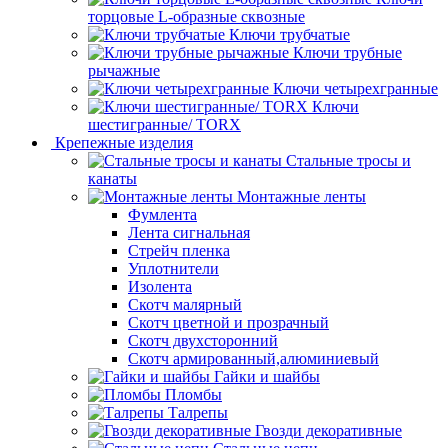
торцовые L-образные сквозные
Ключи трубчатые
Ключи трубные
рычажные
Ключи четырехгранные
Ключи
шестигранные/ TORX
Крепежные изделия
Стальные тросы и
канаты
Монтажные ленты
Фумлента
Лента сигнальная
Стрейч пленка
Уплотнители
Изолента
Скотч малярный
Скотч цветной и прозрачный
Скотч двухсторонний
Скотч армированный,алюминиевый
Гайки и шайбы
Пломбы
Талрепы
Гвозди декоративные