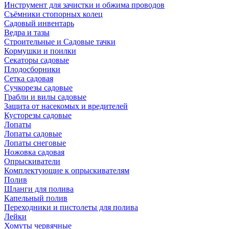
Инструмент для зачистки и обжима проводов
Съёмники стопорных колец
Садовый инвентарь
Ведра и тазы
Строительные и Садовые тачки
Кормушки и поилки
Секаторы садовые
Плодосборники
Сетка садовая
Сучкорезы садовые
Грабли и вилы садовые
Защита от насекомых и вредителей
Кусторезы садовые
Лопаты
Лопаты садовые
Лопаты снеговые
Ножовка садовая
Опрыскиватели
Комплектующие к опрыскивателям
Полив
Шланги для полива
Капельный полив
Переходники и пистолеты для полива
Лейки
Хомуты червячные