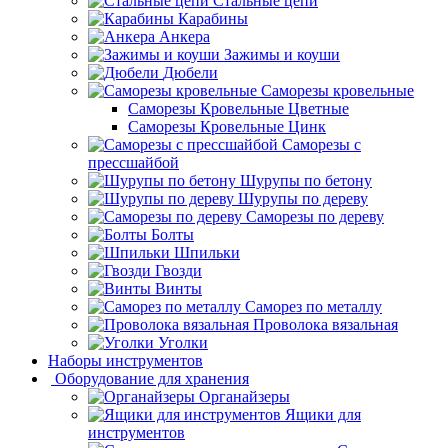
Стальные цепи
Карабины
Анкера
Зажимы и коуши
Дюбели
Саморезы кровельные
Саморезы Кровельные Цветные
Саморезы Кровельные Цинк
Саморезы с
прессшайбой
Шурупы по бетону
Шурупы по дереву
Саморезы по дереву
Болты
Шпильки
Гвозди
Винты
Саморез по металлу
Проволока вязальная
Уголки
Наборы инструментов
Оборудование для хранения
Органайзеры
Ящики для
инструментов