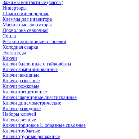
Зажимы контактные (массы)
Инверторы
Шланги кислородные
Клеммы для инвектора
Магнитные фиксаторы
Проволока сварочная
Сопла
Резаки пропановые и горелки
Холодная сварка
Электроды
Ключи
Ключи баллонные и гайковёрты
Ключи комбинированные
Ключи накидные
Ключи разрезные
Ключи рожковые
Ключи трещоточные
Ключи шарнирные /шестигранные
Ключи динамометрические
Ключи разводные
Наборы ключей
Ключи свечные
Ключи торцовые L-образные сквозные
Ключи трубчатые
Ключи трубные рычажные