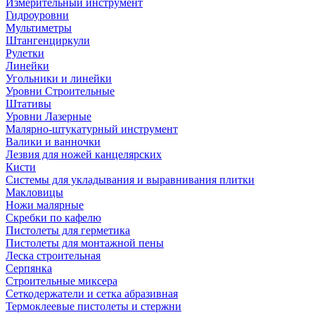
Измерительный инструмент
Гидроуровни
Мультиметры
Штангенциркули
Рулетки
Линейки
Угольники и линейки
Уровни Строительные
Штативы
Уровни Лазерные
Малярно-штукатурный инструмент
Валики и ванночки
Лезвия для ножей канцелярских
Кисти
Системы для укладывания и выравнивания плитки
Макловицы
Ножи малярные
Скребки по кафелю
Пистолеты для герметика
Пистолеты для монтажной пены
Леска строительная
Серпянка
Строительные миксера
Сеткодержатели и сетка абразивная
Термоклеевые пистолеты и стержни