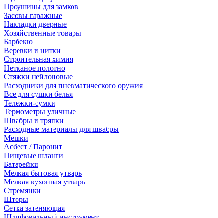
Проушины для замков
Засовы гаражные
Накладки дверные
Хозяйственные товары
Барбекю
Веревки и нитки
Строительная химия
Нетканое полотно
Стяжки нейлоновые
Расходники для пневматического оружия
Все для сушки белья
Тележки-сумки
Термометры уличные
Швабры и тряпки
Расходные материалы для швабры
Мешки
Асбест / Паронит
Пищевые шланги
Батарейки
Мелкая бытовая утварь
Мелкая кухонная утварь
Стремянки
Шторы
Сетка затеняющая
Шлифовальный инструмент