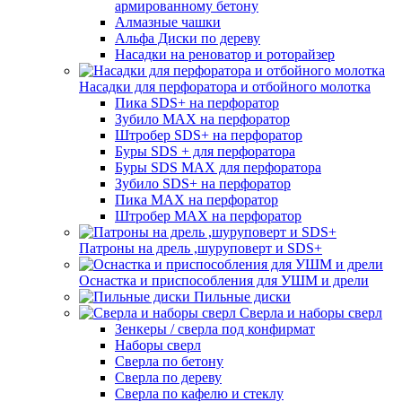
армированному бетону
Алмазные чашки
Альфа Диски по дереву
Насадки на реноватор и роторайзер
Насадки для перфоратора и отбойного молотка
Пика SDS+ на перфоратор
Зубило MAX на перфоратор
Штробер SDS+ на перфоратор
Буры SDS + для перфоратора
Буры SDS MAX для перфоратора
Зубило SDS+ на перфоратор
Пика MAX на перфоратор
Штробер MAX на перфоратор
Патроны на дрель ,шуруповерт и SDS+
Оснастка и приспособления для УШМ и дрели
Пильные диски
Сверла и наборы сверл
Зенкеры / сверла под конфирмат
Наборы сверл
Сверла по бетону
Сверла по дереву
Сверла по кафелю и стеклу