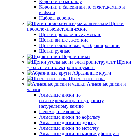
Коронки по металлу
Коронки и балеринки по стеклу,камню и
кафелю
Наборы коронок
Щетки
проволочные,металлические
Щетки проволочные , мягкие
Щетки витые , жесткие
Щетки нейлоновые для браширования
Щетки ручные
Подшипники
Щетки
угольные на электроинструмент
Абразивные круги
Шнек и оснастка
Алмазные диски и
чашки
Алмазные диски по
плитке,керамограниту,граниту,
натуральному камню
Переходные кольца
Алмазные диски по асфальту
Алмазные диски по дереву
Алмазные диски по металлу
Алмазные диски по кирпичу,бетону и