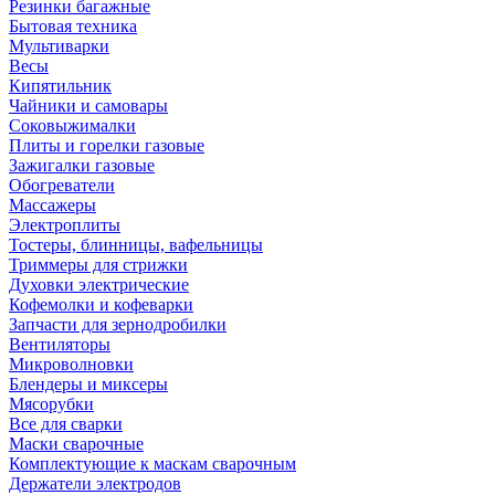
Резинки багажные
Бытовая техника
Мультиварки
Весы
Кипятильник
Чайники и самовары
Соковыжималки
Плиты и горелки газовые
Зажигалки газовые
Обогреватели
Массажеры
Электроплиты
Тостеры, блинницы, вафельницы
Триммеры для стрижки
Духовки электрические
Кофемолки и кофеварки
Запчасти для зернодробилки
Вентиляторы
Микроволновки
Блендеры и миксеры
Мясорубки
Все для сварки
Маски сварочные
Комплектующие к маскам сварочным
Держатели электродов