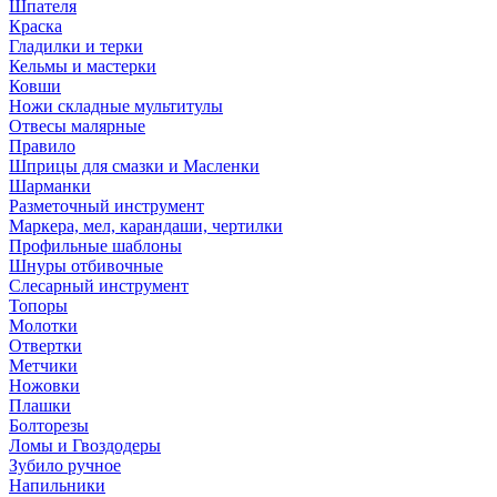
Шпателя
Краска
Гладилки и терки
Кельмы и мастерки
Ковши
Ножи складные мультитулы
Отвесы малярные
Правило
Шприцы для смазки и Масленки
Шарманки
Разметочный инструмент
Маркера, мел, карандаши, чертилки
Профильные шаблоны
Шнуры отбивочные
Слесарный инструмент
Топоры
Молотки
Отвертки
Метчики
Ножовки
Плашки
Болторезы
Ломы и Гвоздодеры
Зубило ручное
Напильники