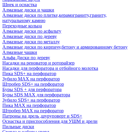
Шнек и оснастка
Алмазные диски и чашки
Алмазные диски по плитке,керамограниту,граниту,
натуральному камню
Переходные кольца
Алмазные диски по асфальту
Алмазные диски по дереву
Алмазные диски по металлу
Алмазные диски по кирпичу,бетону и армированному бетону
Алмазные чашки
Альфа Диски по дереву
Насадки на реноватор и роторайзер
Насадки для перфоратора и отбойного молотка
Пика SDS+ на перфоратор
Зубило MAX на перфоратор
Штробер SDS+ на перфоратор
Буры SDS + для перфоратора
Буры SDS MAX для перфоратора
Зубило SDS+ на перфоратор
Пика MAX на перфоратор
Штробер MAX на перфоратор
Патроны на дрель ,шуруповерт и SDS+
Оснастка и приспособления для УШМ и дрели
Пильные диски
Сверла и наборы сверл