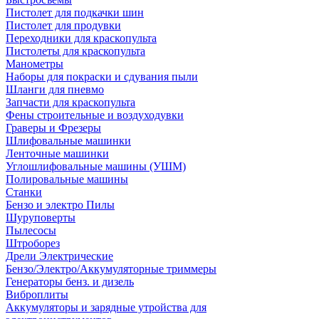
Пистолет для подкачки шин
Пистолет для продувки
Переходники для краскопульта
Пистолеты для краскопульта
Манометры
Наборы для покраски и сдувания пыли
Шланги для пневмо
Запчасти для краскопульта
Фены строительные и воздуходувки
Граверы и Фрезеры
Шлифовальные машинки
Ленточные машинки
Углошлифовальные машины (УШМ)
Полировальные машины
Станки
Бензо и электро Пилы
Шуруповерты
Пылесосы
Штроборез
Дрели Электрические
Бензо/Электро/Аккумуляторные триммеры
Генераторы бенз. и дизель
Виброплиты
Аккумуляторы и зарядные утройства для