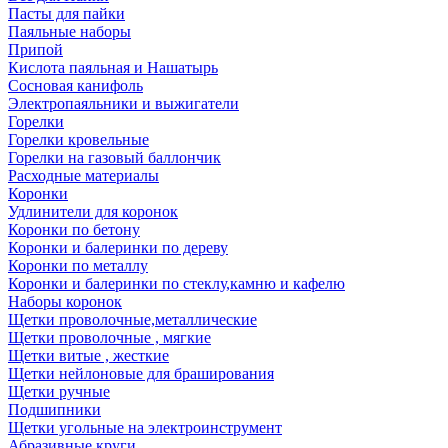
Пасты для пайки
Паяльные наборы
Припой
Кислота паяльная и Нашатырь
Сосновая канифоль
Электропаяльники и выжигатели
Горелки
Горелки кровельные
Горелки на газовый баллончик
Расходные материалы
Коронки
Удлинители для коронок
Коронки по бетону
Коронки и балеринки по дереву
Коронки по металлу
Коронки и балеринки по стеклу,камню и кафелю
Наборы коронок
Щетки проволочные,металлические
Щетки проволочные , мягкие
Щетки витые , жесткие
Щетки нейлоновые для браширования
Щетки ручные
Подшипники
Щетки угольные на электроинструмент
Абразивные круги