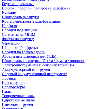
Бруски абразивные
Войлок , поролон, полировка, шлифовка
Вулканит
Шлифовальные круги
Круги лепестковые шлифовальные
Надфиля
Насадки под липучки
Сегменты на МШМ
Фибры на липучку
Черепашки
Шарошки (борфрезы)
Насадки на гравер / дрель
Абразивные шарошки для УШМ
Шлифовальная шкурка (Лента / бумага / поролон)
Электроинструменты и бензоинструменты
Аккумуляторный инструмент
Садовый аккумуляторный инструмент
Лобзики
Краскопульты
Перфораторы
Пилы
Торцовочные пилы
Циркулярные пилы
Пневмоинструмент
Быстросъемы