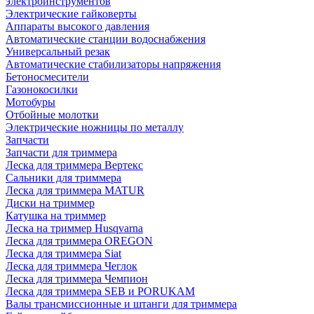
электроинструментов
Электрические гайковерты
Аппараты высокого давления
Автоматические станции водоснабжения
Универсальный резак
Автоматические стабилизаторы напряжения
Бетоносмесители
Газонокосилки
Мотобуры
Отбойные молотки
Электрические ножницы по металлу
Запчасти
Запчасти для триммера
Леска для триммера Вертекс
Сальники для триммера
Леска для триммера MATUR
Диски на триммер
Катушка на триммер
Леска на триммер Husqvarna
Леска для триммера OREGON
Леска для триммера Siat
Леска для триммера Чеглок
Леска для триммера Чемпион
Леска для триммера SEB и PORUKAM
Валы трансмиссионные и штанги для триммера