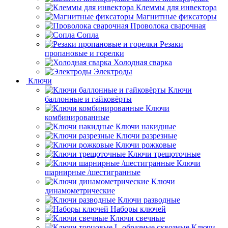
Клеммы для инвектора
Магнитные фиксаторы
Проволока сварочная
Сопла
Резаки
пропановые и горелки
Холодная сварка
Электроды
Ключи
Ключи
баллонные и гайковёрты
Ключи
комбинированные
Ключи накидные
Ключи разрезные
Ключи рожковые
Ключи трещоточные
Ключи
шарнирные /шестигранные
Ключи
динамометрические
Ключи разводные
Наборы ключей
Ключи свечные
Ключи