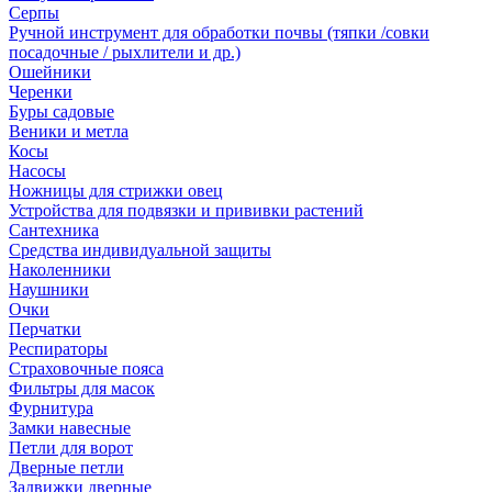
Серпы
Ручной инструмент для обработки почвы (тяпки /совки
посадочные / рыхлители и др.)
Ошейники
Черенки
Буры садовые
Веники и метла
Косы
Насосы
Ножницы для стрижки овец
Устройства для подвязки и прививки растений
Сантехника
Средства индивидуальной защиты
Наколенники
Наушники
Очки
Перчатки
Респираторы
Страховочные пояса
Фильтры для масок
Фурнитура
Замки навесные
Петли для ворот
Дверные петли
Задвижки дверные