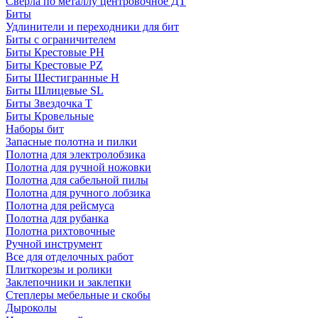
Сверла по металлу центровочное ДТ
Биты
Удлинители и переходники для бит
Биты с ограничителем
Биты Крестовые PH
Биты Крестовые PZ
Биты Шестигранные H
Биты Шлицевые SL
Биты Звездочка T
Биты Кровельные
Наборы бит
Запасные полотна и пилки
Полотна для электролобзика
Полотна для ручной ножовки
Полотна для сабельной пилы
Полотна для ручного лобзика
Полотна для рейсмуса
Полотна для рубанка
Полотна рихтовочные
Ручной инструмент
Все для отделочных работ
Плиткорезы и ролики
Заклепочники и заклепки
Степлеры мебельные и скобы
Дыроколы