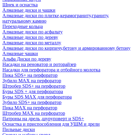
Шнек и оснастка
Алмазные диски и чашки
Алмазные диски по плитке,керамограниту,граниту,
натуральному камню
Переходные кольца
Алмазные диски по асфальту
Алмазные диски по дереву
Алмазные диски по металлу
Алмазные диски по кирпичу,бетону и армированному бетону
Алмазные чашки
Альфа Диски по дереву
Насадки на реноватор и роторайзер
Насадки для перфоратора и отбойного молотка
Пика SDS+ на перфоратор
Зубило MAX на перфоратор
Штробер SDS+ на перфоратор
Буры SDS + для перфоратора
Буры SDS MAX для перфоратора
Зубило SDS+ на перфоратор
Пика MAX на перфоратор
Штробер MAX на перфоратор
Патроны на дрель ,шуруповерт и SDS+
Оснастка и приспособления для УШМ и дрели
Пильные диски
Сверла и наборы сверл