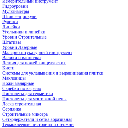
Измерительный инструмент
Гидроуровни
Мультиметры
Штангенциркули
Рулетки
Линейки
Угольники и линейки
Уровни Строительные
Штативы
Уровни Лазерные
Малярно-штукатурный инструмент
Валики и ванночки
Лезвия для ножей канцелярских
Кисти
Системы для укладывания и выравнивания плитки
Макловицы
Ножи малярные
Скребки по кафелю
Пистолеты для герметика
Пистолеты для монтажной пены
Леска строительная
Серпянка
Строительные миксера
Сеткодержатели и сетка абразивная
Термоклеевые пистолеты и стержни