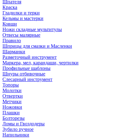
Шпателя
Краска
Гладилки и терки
Кельмы и мастерки
Ковши
Ножи складные мультитулы
Отвесы малярные
Правило
Шприцы для смазки и Масленки
Шарманки
Разметочный инструмент
Маркера, мел, карандаши, чертилки
Профильные шаблоны
Шнуры отбивочные
Слесарный инструмент
Топоры
Молотки
Отвертки
Метчики
Ножовки
Плашки
Болторезы
Ломы и Гвоздодеры
Зубило ручное
Напильники