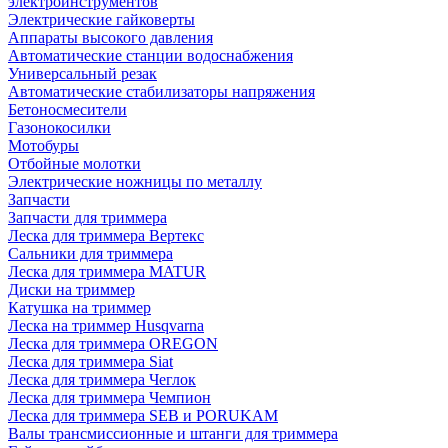
электроинструментов
Электрические гайковерты
Аппараты высокого давления
Автоматические станции водоснабжения
Универсальный резак
Автоматические стабилизаторы напряжения
Бетоносмесители
Газонокосилки
Мотобуры
Отбойные молотки
Электрические ножницы по металлу
Запчасти
Запчасти для триммера
Леска для триммера Вертекс
Сальники для триммера
Леска для триммера MATUR
Диски на триммер
Катушка на триммер
Леска на триммер Husqvarna
Леска для триммера OREGON
Леска для триммера Siat
Леска для триммера Чеглок
Леска для триммера Чемпион
Леска для триммера SEB и PORUKAM
Валы трансмиссионные и штанги для триммера