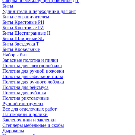
Сверла по металлу центровочное ДТ
Биты
Удлинители и переходники для бит
Биты с ограничителем
Биты Крестовые PH
Биты Крестовые PZ
Биты Шестигранные H
Биты Шлицевые SL
Биты Звездочка T
Биты Кровельные
Наборы бит
Запасные полотна и пилки
Полотна для электролобзика
Полотна для ручной ножовки
Полотна для сабельной пилы
Полотна для ручного лобзика
Полотна для рейсмуса
Полотна для рубанка
Полотна рихтовочные
Ручной инструмент
Все для отделочных работ
Плиткорезы и ролики
Заклепочники и заклепки
Степлеры мебельные и скобы
Дыроколы