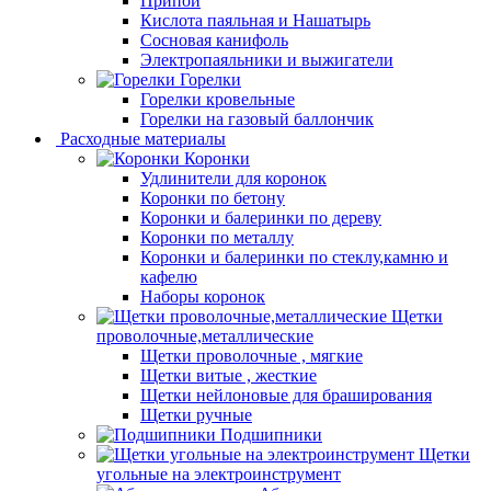
Припой
Кислота паяльная и Нашатырь
Сосновая канифоль
Электропаяльники и выжигатели
Горелки
Горелки кровельные
Горелки на газовый баллончик
Расходные материалы
Коронки
Удлинители для коронок
Коронки по бетону
Коронки и балеринки по дереву
Коронки по металлу
Коронки и балеринки по стеклу,камню и
кафелю
Наборы коронок
Щетки
проволочные,металлические
Щетки проволочные , мягкие
Щетки витые , жесткие
Щетки нейлоновые для браширования
Щетки ручные
Подшипники
Щетки
угольные на электроинструмент