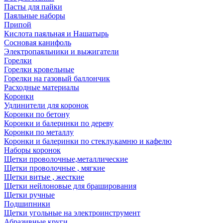
Пасты для пайки
Паяльные наборы
Припой
Кислота паяльная и Нашатырь
Сосновая канифоль
Электропаяльники и выжигатели
Горелки
Горелки кровельные
Горелки на газовый баллончик
Расходные материалы
Коронки
Удлинители для коронок
Коронки по бетону
Коронки и балеринки по дереву
Коронки по металлу
Коронки и балеринки по стеклу,камню и кафелю
Наборы коронок
Щетки проволочные,металлические
Щетки проволочные , мягкие
Щетки витые , жесткие
Щетки нейлоновые для браширования
Щетки ручные
Подшипники
Щетки угольные на электроинструмент
Абразивные круги