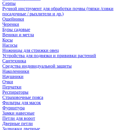
Серпы
Ручной инструмент для обработки почвы (тяпки /совки
посадочные / рыхлители и др.)
Ошейники
Черенки
Буры садовые
Веники и метла
Косы
Насосы
Ножницы для стрижки овец
Устройства для подвязки и прививки растений
Сантехника
Средства индивидуальной защиты
Наколенники
Наушники
Очки
Перчатки
Респираторы
Страховочные пояса
Фильтры для масок
Фурнитура
Замки навесные
Петли для ворот
Дверные петли
Задвижки дверные