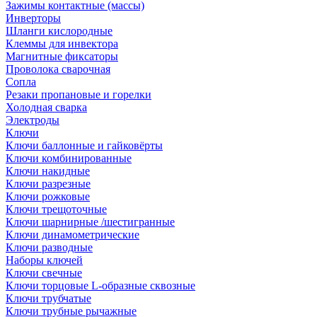
Зажимы контактные (массы)
Инверторы
Шланги кислородные
Клеммы для инвектора
Магнитные фиксаторы
Проволока сварочная
Сопла
Резаки пропановые и горелки
Холодная сварка
Электроды
Ключи
Ключи баллонные и гайковёрты
Ключи комбинированные
Ключи накидные
Ключи разрезные
Ключи рожковые
Ключи трещоточные
Ключи шарнирные /шестигранные
Ключи динамометрические
Ключи разводные
Наборы ключей
Ключи свечные
Ключи торцовые L-образные сквозные
Ключи трубчатые
Ключи трубные рычажные