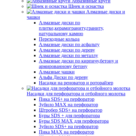
Абразивные круги
Шнек и оснастка
Алмазные диски и
чашки
Алмазные диски по
плитке,керамограниту,граниту,
натуральному камню
Переходные кольца
Алмазные диски по асфальту
Алмазные диски по дереву
Алмазные диски по металлу
Алмазные диски по кирпичу,бетону и
армированному бетону
Алмазные чашки
Альфа Диски по дереву
Насадки на реноватор и роторайзер
Насадки для перфоратора и отбойного молотка
Пика SDS+ на перфоратор
Зубило MAX на перфоратор
Штробер SDS+ на перфоратор
Буры SDS + для перфоратора
Буры SDS MAX для перфоратора
Зубило SDS+ на перфоратор
Пика MAX на перфоратор