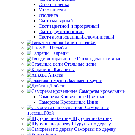
Стрейч пленка
Уплотнители
Изолента
Скотч малярный
Скотч цветной и прозрачный
Скотч двухсторонний
Скотч армированный,алюминиевый
Гайки и шайбы
Пломбы
Талрепы
Гвозди декоративные
Стальные цепи
Карабины
Анкера
Зажимы и коуши
Дюбели
Саморезы кровельные
Саморезы Кровельные Цветные
Саморезы Кровельные Цинк
Саморезы с
прессшайбой
Шурупы по бетону
Шурупы по дереву
Саморезы по дереву
Болты