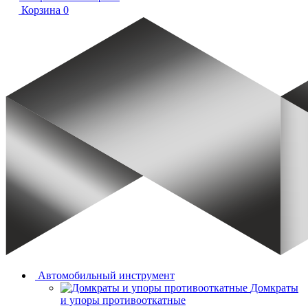
Корзина
0
Автомобильный инструмент
Домкраты
и упоры противооткатные