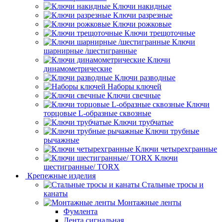
Ключи накидные
Ключи разрезные
Ключи рожковые
Ключи трещоточные
Ключи
шарнирные /шестигранные
Ключи
динамометрические
Ключи разводные
Наборы ключей
Ключи свечные
Ключи
торцовые L-образные сквозные
Ключи трубчатые
Ключи трубные
рычажные
Ключи четырехгранные
Ключи
шестигранные/ TORX
Крепежные изделия
Стальные тросы и
канаты
Монтажные ленты
Фумлента
Лента сигнальная