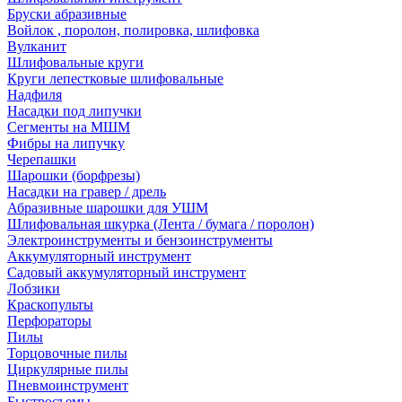
Бруски абразивные
Войлок , поролон, полировка, шлифовка
Вулканит
Шлифовальные круги
Круги лепестковые шлифовальные
Надфиля
Насадки под липучки
Сегменты на МШМ
Фибры на липучку
Черепашки
Шарошки (борфрезы)
Насадки на гравер / дрель
Абразивные шарошки для УШМ
Шлифовальная шкурка (Лента / бумага / поролон)
Электроинструменты и бензоинструменты
Аккумуляторный инструмент
Садовый аккумуляторный инструмент
Лобзики
Краскопульты
Перфораторы
Пилы
Торцовочные пилы
Циркулярные пилы
Пневмоинструмент
Быстросъемы