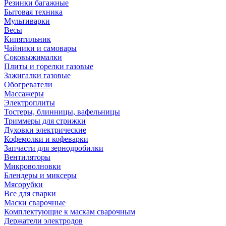
Резинки багажные
Бытовая техника
Мультиварки
Весы
Кипятильник
Чайники и самовары
Соковыжималки
Плиты и горелки газовые
Зажигалки газовые
Обогреватели
Массажеры
Электроплиты
Тостеры, блинницы, вафельницы
Триммеры для стрижки
Духовки электрические
Кофемолки и кофеварки
Запчасти для зернодробилки
Вентиляторы
Микроволновки
Блендеры и миксеры
Мясорубки
Все для сварки
Маски сварочные
Комплектующие к маскам сварочным
Держатели электродов