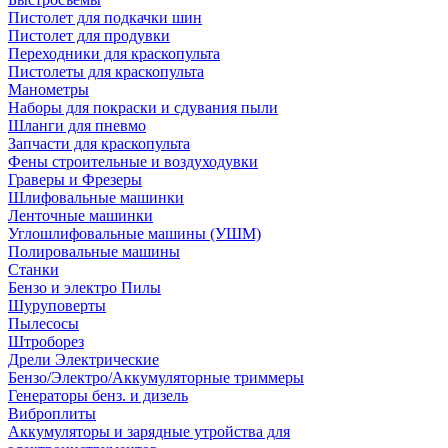
Пистолет для подкачки шин
Пистолет для продувки
Переходники для краскопульта
Пистолеты для краскопульта
Манометры
Наборы для покраски и сдувания пыли
Шланги для пневмо
Запчасти для краскопульта
Фены строительные и воздуходувки
Граверы и Фрезеры
Шлифовальные машинки
Ленточные машинки
Углошлифовальные машины (УШМ)
Полировальные машины
Станки
Бензо и электро Пилы
Шуруповерты
Пылесосы
Штроборез
Дрели Электрические
Бензо/Электро/Аккумуляторные триммеры
Генераторы бенз. и дизель
Виброплиты
Аккумуляторы и зарядные утройства для