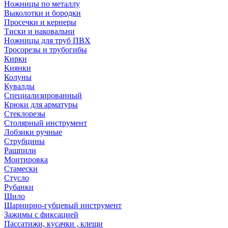
Ножницы по металлу
Выколотки и бородки
Просечки и кернеры
Тиски и наковальни
Ножницы для труб ПВХ
Тросорезы и трубогибы
Кирки
Киянки
Колуны
Кувалды
Специализированный
Крюки для арматуры
Стеклорезы
Столярный инструмент
Лобзики ручные
Струбцины
Рашпили
Монтировка
Стамески
Стусло
Рубанки
Шило
Шарнирно-губцевый инструмент
Зажимы с фиксацией
Пассатижи, кусачки , клещи