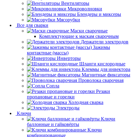
Вентиляторы
Микроволновки
Блендеры и миксеры
Мясорубки
Все для сварки
Маски сварочные
Комплектующие к маскам сварочным
Держатели электродов
Зажимы
контактные (массы)
Инверторы
Шланги кислородные
Клеммы для инвектора
Магнитные фиксаторы
Проволока сварочная
Сопла
Резаки
пропановые и горелки
Холодная сварка
Электроды
Ключи
Ключи
баллонные и гайковёрты
Ключи
комбинированные