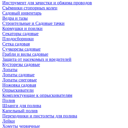
Инструмент для зачистки и обжима проводов
Съёмники стопорных колец
Садовый инвентарь
Ведра и тазы
Строительные и Садовые тачки
Кормушки и поилки
Секаторы садовые
Плодосборники
Сетка садовая
Сучкорезы садовые
Грабли и вилы садовые
Защита от насекомых и вредителей
Кусторезы садовые
Лопаты
Лопаты садовые
Лопаты снеговые
Ножовка садовая
Опрыскиватели
Комплектующие к опрыскивателям
Полив
Шланги для полива
Капельный полив
Переходники и пистолеты для полива
Лейки
Хомуты червячные