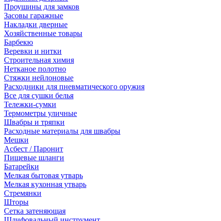
Проушины для замков
Засовы гаражные
Накладки дверные
Хозяйственные товары
Барбекю
Веревки и нитки
Строительная химия
Нетканое полотно
Стяжки нейлоновые
Расходники для пневматического оружия
Все для сушки белья
Тележки-сумки
Термометры уличные
Швабры и тряпки
Расходные материалы для швабры
Мешки
Асбест / Паронит
Пищевые шланги
Батарейки
Мелкая бытовая утварь
Мелкая кухонная утварь
Стремянки
Шторы
Сетка затеняющая
Шлифовальный инструмент