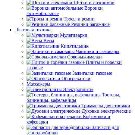
Щетки и стекломои
Воронки
автомобильные
Тросы и ремни
Резинки багажные
Бытовая техника
Мультиварки
Весы
Кипятильник
Чайники и самовары
Соковыжималки
Плиты и горелки
газовые
Зажигалки газовые
Обогреватели
Массажеры
Электроплиты
Тостеры,
блинницы, вафельницы
Триммеры для стрижки
Духовки электрические
Кофемолки и
кофеварки
Запчасти для
зернодробилки