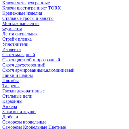
Ключи четырехгранные
Ключи шестигранные/ TORX
Крепежные изделия
Стальные тросы и канаты
Монтажные ленты
Фумлента
Лента сигнальная
Стрейч пленка
Уплотнители
Изолента
Скотч малярный
Скотч цветной и прозрачный
Скотч двухсторонний
Скотч армированный,алюминиевый
Гайки и шайбы
Пломбы
Талрепы
Гвозди декоративные
Стальные цепи
Карабины
Анкера
Зажимы и коуши
Дюбели
Саморезы кровельные
Саморезы Кровельные Цветные