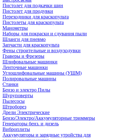
Пистолет для подкачки шин
Пистолет для продувки
Переходники для краскопульта
Пистолеты для краскопульта
Манометры
Наборы для покраски и сдувания пыли
Шланги для пневмо
Запчасти для краскопульта
Фены строительные и воздуходувки
Граверы и Фрезеры
Шлифовальные машинки
Ленточные машинки
Углошлифовальные машины (УШМ)
Полировальные машины
Станки
Бензо и электро Пилы
Шуруповерты
Пылесосы
Штроборез
Дрели Электрические
Бензо/Электро/Аккумуляторные триммеры
Генераторы бенз. и дизель
Виброплиты
Аккумуляторы и зарядные утройства для