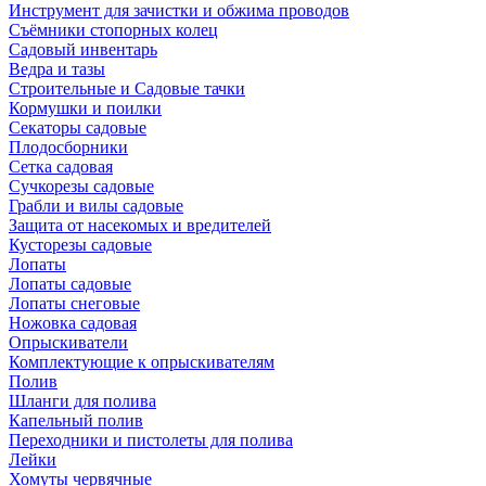
Инструмент для зачистки и обжима проводов
Съёмники стопорных колец
Садовый инвентарь
Ведра и тазы
Строительные и Садовые тачки
Кормушки и поилки
Секаторы садовые
Плодосборники
Сетка садовая
Сучкорезы садовые
Грабли и вилы садовые
Защита от насекомых и вредителей
Кусторезы садовые
Лопаты
Лопаты садовые
Лопаты снеговые
Ножовка садовая
Опрыскиватели
Комплектующие к опрыскивателям
Полив
Шланги для полива
Капельный полив
Переходники и пистолеты для полива
Лейки
Хомуты червячные