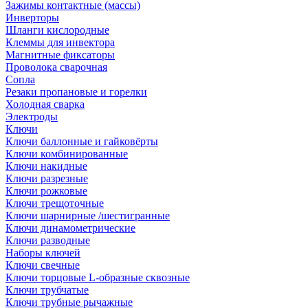
Зажимы контактные (массы)
Инверторы
Шланги кислородные
Клеммы для инвектора
Магнитные фиксаторы
Проволока сварочная
Сопла
Резаки пропановые и горелки
Холодная сварка
Электроды
Ключи
Ключи баллонные и гайковёрты
Ключи комбинированные
Ключи накидные
Ключи разрезные
Ключи рожковые
Ключи трещоточные
Ключи шарнирные /шестигранные
Ключи динамометрические
Ключи разводные
Наборы ключей
Ключи свечные
Ключи торцовые L-образные сквозные
Ключи трубчатые
Ключи трубные рычажные