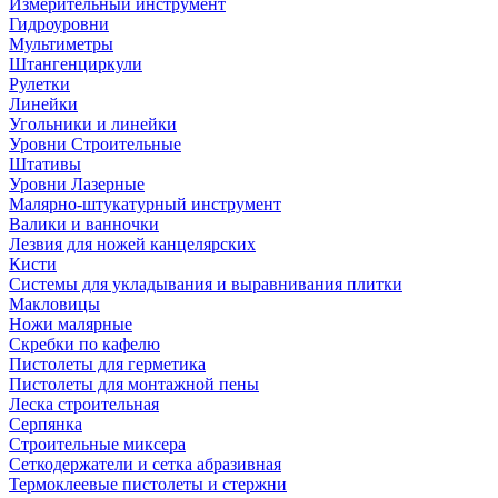
Измерительный инструмент
Гидроуровни
Мультиметры
Штангенциркули
Рулетки
Линейки
Угольники и линейки
Уровни Строительные
Штативы
Уровни Лазерные
Малярно-штукатурный инструмент
Валики и ванночки
Лезвия для ножей канцелярских
Кисти
Системы для укладывания и выравнивания плитки
Макловицы
Ножи малярные
Скребки по кафелю
Пистолеты для герметика
Пистолеты для монтажной пены
Леска строительная
Серпянка
Строительные миксера
Сеткодержатели и сетка абразивная
Термоклеевые пистолеты и стержни