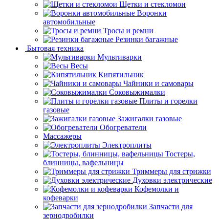
Щетки и стекломои
Воронки
автомобильные
Тросы и ремни
Резинки багажные
Бытовая техника
Мультиварки
Весы
Кипятильник
Чайники и самовары
Соковыжималки
Плиты и горелки
газовые
Зажигалки газовые
Обогреватели
Массажеры
Электроплиты
Тостеры,
блинницы, вафельницы
Триммеры для стрижки
Духовки электрические
Кофемолки и
кофеварки
Запчасти для
зернодробилки