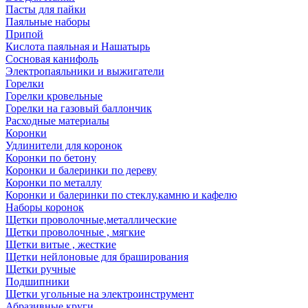
Пасты для пайки
Паяльные наборы
Припой
Кислота паяльная и Нашатырь
Сосновая канифоль
Электропаяльники и выжигатели
Горелки
Горелки кровельные
Горелки на газовый баллончик
Расходные материалы
Коронки
Удлинители для коронок
Коронки по бетону
Коронки и балеринки по дереву
Коронки по металлу
Коронки и балеринки по стеклу,камню и кафелю
Наборы коронок
Щетки проволочные,металлические
Щетки проволочные , мягкие
Щетки витые , жесткие
Щетки нейлоновые для браширования
Щетки ручные
Подшипники
Щетки угольные на электроинструмент
Абразивные круги