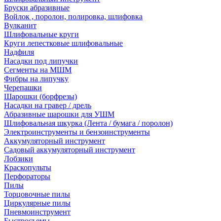
Бруски абразивные
Войлок , поролон, полировка, шлифовка
Вулканит
Шлифовальные круги
Круги лепестковые шлифовальные
Надфиля
Насадки под липучки
Сегменты на МШМ
Фибры на липучку
Черепашки
Шарошки (борфрезы)
Насадки на гравер / дрель
Абразивные шарошки для УШМ
Шлифовальная шкурка (Лента / бумага / поролон)
Электроинструменты и бензоинструменты
Аккумуляторный инструмент
Садовый аккумуляторный инструмент
Лобзики
Краскопульты
Перфораторы
Пилы
Торцовочные пилы
Циркулярные пилы
Пневмоинструмент
Быстросъемы