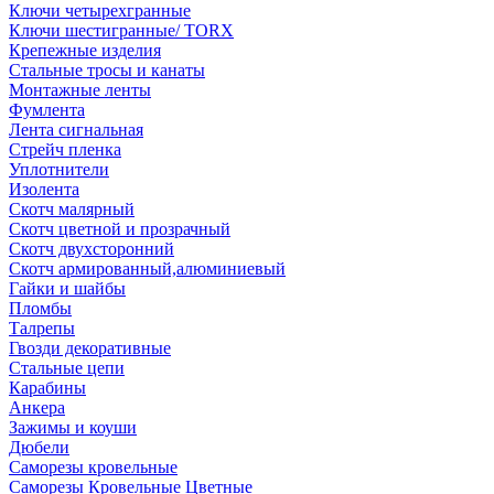
Ключи четырехгранные
Ключи шестигранные/ TORX
Крепежные изделия
Стальные тросы и канаты
Монтажные ленты
Фумлента
Лента сигнальная
Стрейч пленка
Уплотнители
Изолента
Скотч малярный
Скотч цветной и прозрачный
Скотч двухсторонний
Скотч армированный,алюминиевый
Гайки и шайбы
Пломбы
Талрепы
Гвозди декоративные
Стальные цепи
Карабины
Анкера
Зажимы и коуши
Дюбели
Саморезы кровельные
Саморезы Кровельные Цветные