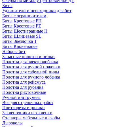
Сверла по металлу центровочное ДТ
Биты
Удлинители и переходники для бит
Биты с ограничителем
Биты Крестовые PH
Биты Крестовые PZ
Биты Шестигранные H
Биты Шлицевые SL
Биты Звездочка T
Биты Кровельные
Наборы бит
Запасные полотна и пилки
Полотна для электролобзика
Полотна для ручной ножовки
Полотна для сабельной пилы
Полотна для ручного лобзика
Полотна для рейсмуса
Полотна для рубанка
Полотна рихтовочные
Ручной инструмент
Все для отделочных работ
Плиткорезы и ролики
Заклепочники и заклепки
Степлеры мебельные и скобы
Дыроколы