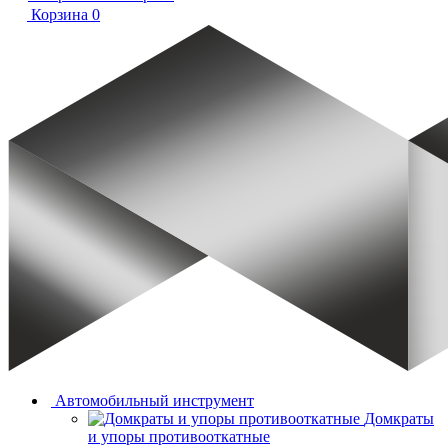
Корзина
0
Автомобильный инструмент
Домкраты
и упоры противооткатные