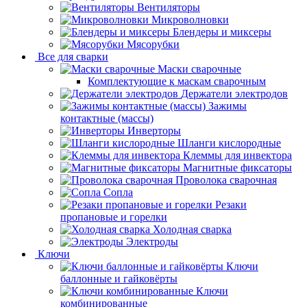
Вентиляторы
Микроволновки
Блендеры и миксеры
Мясорубки
Все для сварки
Маски сварочные
Комплектующие к маскам сварочным
Держатели электродов
Зажимы
контактные (массы)
Инверторы
Шланги кислородные
Клеммы для инвектора
Магнитные фиксаторы
Проволока сварочная
Сопла
Резаки
пропановые и горелки
Холодная сварка
Электроды
Ключи
Ключи
баллонные и гайковёрты
Ключи
комбинированные