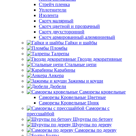
Стрейч пленка
Уплотнители
Изолента
Скотч малярный
Скотч цветной и прозрачный
Скотч двухсторонний
Скотч армированный,алюминиевый
Гайки и шайбы
Пломбы
Талрепы
Гвозди декоративные
Стальные цепи
Карабины
Анкера
Зажимы и коуши
Дюбели
Саморезы кровельные
Саморезы Кровельные Цветные
Саморезы Кровельные Цинк
Саморезы с
прессшайбой
Шурупы по бетону
Шурупы по дереву
Саморезы по дереву
Болты