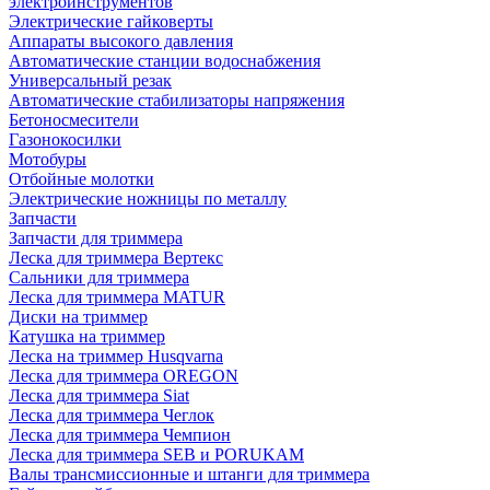
электроинструментов
Электрические гайковерты
Аппараты высокого давления
Автоматические станции водоснабжения
Универсальный резак
Автоматические стабилизаторы напряжения
Бетоносмесители
Газонокосилки
Мотобуры
Отбойные молотки
Электрические ножницы по металлу
Запчасти
Запчасти для триммера
Леска для триммера Вертекс
Сальники для триммера
Леска для триммера MATUR
Диски на триммер
Катушка на триммер
Леска на триммер Husqvarna
Леска для триммера OREGON
Леска для триммера Siat
Леска для триммера Чеглок
Леска для триммера Чемпион
Леска для триммера SEB и PORUKAM
Валы трансмиссионные и штанги для триммера