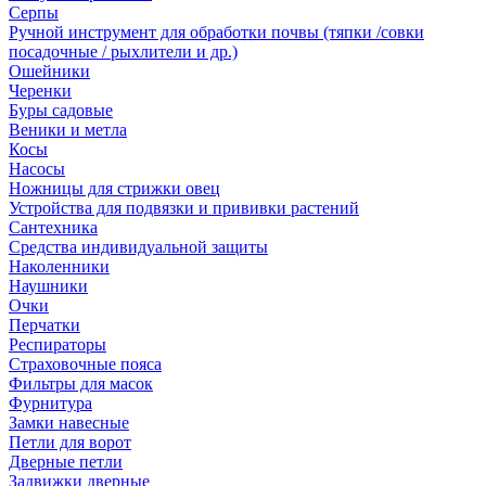
Серпы
Ручной инструмент для обработки почвы (тяпки /совки
посадочные / рыхлители и др.)
Ошейники
Черенки
Буры садовые
Веники и метла
Косы
Насосы
Ножницы для стрижки овец
Устройства для подвязки и прививки растений
Сантехника
Средства индивидуальной защиты
Наколенники
Наушники
Очки
Перчатки
Респираторы
Страховочные пояса
Фильтры для масок
Фурнитура
Замки навесные
Петли для ворот
Дверные петли
Задвижки дверные