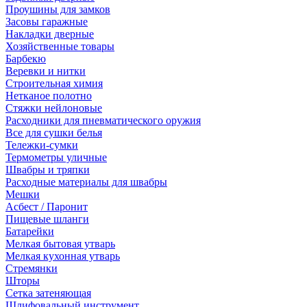
Проушины для замков
Засовы гаражные
Накладки дверные
Хозяйственные товары
Барбекю
Веревки и нитки
Строительная химия
Нетканое полотно
Стяжки нейлоновые
Расходники для пневматического оружия
Все для сушки белья
Тележки-сумки
Термометры уличные
Швабры и тряпки
Расходные материалы для швабры
Мешки
Асбест / Паронит
Пищевые шланги
Батарейки
Мелкая бытовая утварь
Мелкая кухонная утварь
Стремянки
Шторы
Сетка затеняющая
Шлифовальный инструмент