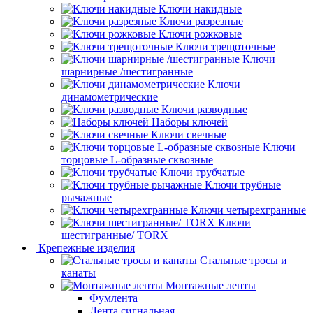
Ключи накидные
Ключи разрезные
Ключи рожковые
Ключи трещоточные
Ключи
шарнирные /шестигранные
Ключи
динамометрические
Ключи разводные
Наборы ключей
Ключи свечные
Ключи
торцовые L-образные сквозные
Ключи трубчатые
Ключи трубные
рычажные
Ключи четырехгранные
Ключи
шестигранные/ TORX
Крепежные изделия
Стальные тросы и
канаты
Монтажные ленты
Фумлента
Лента сигнальная