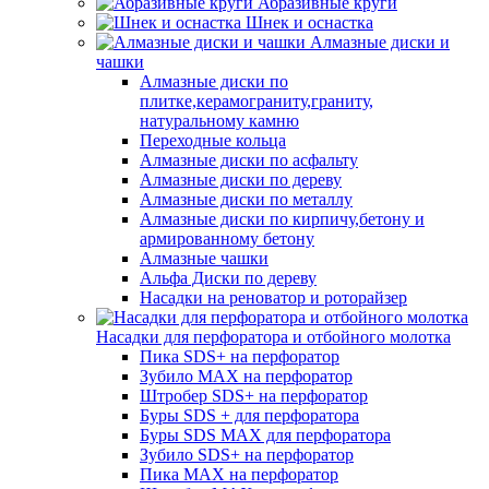
Абразивные круги
Шнек и оснастка
Алмазные диски и
чашки
Алмазные диски по
плитке,керамограниту,граниту,
натуральному камню
Переходные кольца
Алмазные диски по асфальту
Алмазные диски по дереву
Алмазные диски по металлу
Алмазные диски по кирпичу,бетону и
армированному бетону
Алмазные чашки
Альфа Диски по дереву
Насадки на реноватор и роторайзер
Насадки для перфоратора и отбойного молотка
Пика SDS+ на перфоратор
Зубило MAX на перфоратор
Штробер SDS+ на перфоратор
Буры SDS + для перфоратора
Буры SDS MAX для перфоратора
Зубило SDS+ на перфоратор
Пика MAX на перфоратор