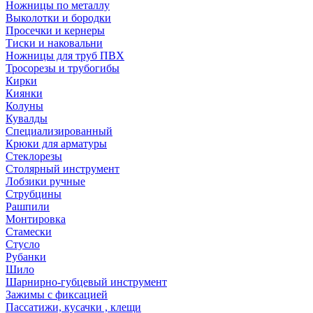
Ножницы по металлу
Выколотки и бородки
Просечки и кернеры
Тиски и наковальни
Ножницы для труб ПВХ
Тросорезы и трубогибы
Кирки
Киянки
Колуны
Кувалды
Специализированный
Крюки для арматуры
Стеклорезы
Столярный инструмент
Лобзики ручные
Струбцины
Рашпили
Монтировка
Стамески
Стусло
Рубанки
Шило
Шарнирно-губцевый инструмент
Зажимы с фиксацией
Пассатижи, кусачки , клещи