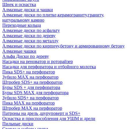
Шнек и оснастка
Алмазные диски и чашки
Алмазные диски по плитке,керамограниту,граниту,
натуральному камню
Переходные кольца
Алмазные диски по асфальту
Алмазные диски по дереву
Алмазные диски по металлу
Алмазные диски по кирпичу,бетону и армированному бетону
Алмазные чашки
Альфа Диски по дереву
Насадки на реноватор и роторайзер
Насадки для перфоратора и отбойного молотка
Пика SDS+ на перфоратор
Зубило MAX на перфоратор
Штробер SDS+ на перфоратор
Буры SDS + для перфоратора
Буры SDS MAX для перфоратора
Зубило SDS+ на перфоратор
Пика MAX на перфоратор
Штробер MAX на перфоратор
Патроны на дрель ,шуруповерт и SDS+
Оснастка и приспособления для УШМ и дрели
Пильные диски
Сверла и наборы сверл