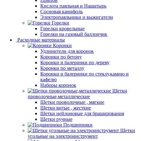
Припой
Кислота паяльная и Нашатырь
Сосновая канифоль
Электропаяльники и выжигатели
Горелки
Горелки кровельные
Горелки на газовый баллончик
Расходные материалы
Коронки
Удлинители для коронок
Коронки по бетону
Коронки и балеринки по дереву
Коронки по металлу
Коронки и балеринки по стеклу,камню и
кафелю
Наборы коронок
Щетки
проволочные,металлические
Щетки проволочные , мягкие
Щетки витые , жесткие
Щетки нейлоновые для браширования
Щетки ручные
Подшипники
Щетки
угольные на электроинструмент