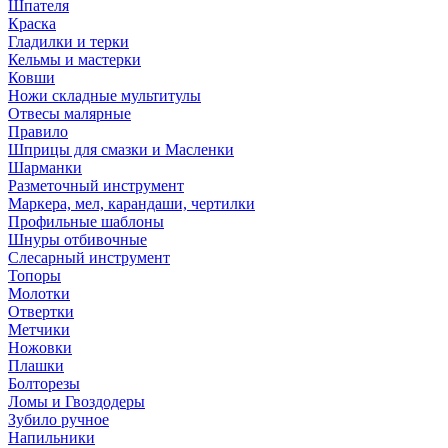
Шпателя
Краска
Гладилки и терки
Кельмы и мастерки
Ковши
Ножи складные мультитулы
Отвесы малярные
Правило
Шприцы для смазки и Масленки
Шарманки
Разметочный инструмент
Маркера, мел, карандаши, чертилки
Профильные шаблоны
Шнуры отбивочные
Слесарный инструмент
Топоры
Молотки
Отвертки
Метчики
Ножовки
Плашки
Болторезы
Ломы и Гвоздодеры
Зубило ручное
Напильники