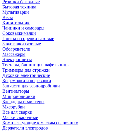
Резинки багажные
Бытовая техника
Мультиварки
Весы
Кипятильник
Чайники и самовары
Соковыжималки
Плиты и горелки газовые
Зажигалки газовые
Обогреватели
Массажеры
Электроплиты
Тостеры, блинницы, вафельницы
Триммеры для стрижки
Духовки электрические
Кофемолки и кофеварки
Запчасти для зернодробилки
Вентиляторы
Микроволновки
Блендеры и миксеры
Мясорубки
Все для сварки
Маски сварочные
Комплектующие к маскам сварочным
Держатели электродов