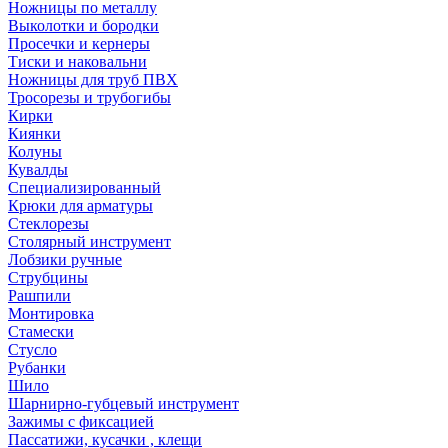
Ножницы по металлу
Выколотки и бородки
Просечки и кернеры
Тиски и наковальни
Ножницы для труб ПВХ
Тросорезы и трубогибы
Кирки
Киянки
Колуны
Кувалды
Специализированный
Крюки для арматуры
Стеклорезы
Столярный инструмент
Лобзики ручные
Струбцины
Рашпили
Монтировка
Стамески
Стусло
Рубанки
Шило
Шарнирно-губцевый инструмент
Зажимы с фиксацией
Пассатижи, кусачки , клещи