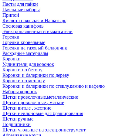
Пасты для пайки
Паяльные наборы
Припой
Кислота паяльная и Нашатырь
Сосновая канифоль
Электропаяльники и выжигатели
Горелки
Горелки кровельные
Горелки на газовый баллончик
Расходные материалы
Коронки
Удлинители для коронок
Коронки по бетону
Коронки и балеринки по дереву
Коронки по металлу
Коронки и балеринки по стеклу,камню и кафелю
Наборы коронок
Щетки проволочные,металлические
Щетки проволочные , мягкие
Щетки витые , жесткие
Щетки нейлоновые для браширования
Щетки ручные
Подшипники
Щетки угольные на электроинструмент
Абразивные круги