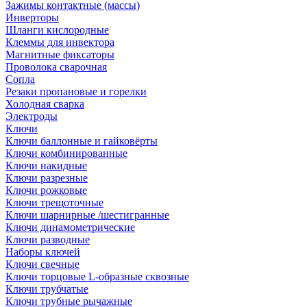
Зажимы контактные (массы)
Инверторы
Шланги кислородные
Клеммы для инвектора
Магнитные фиксаторы
Проволока сварочная
Сопла
Резаки пропановые и горелки
Холодная сварка
Электроды
Ключи
Ключи баллонные и гайковёрты
Ключи комбинированные
Ключи накидные
Ключи разрезные
Ключи рожковые
Ключи трещоточные
Ключи шарнирные /шестигранные
Ключи динамометрические
Ключи разводные
Наборы ключей
Ключи свечные
Ключи торцовые L-образные сквозные
Ключи трубчатые
Ключи трубные рычажные