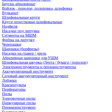
Бруски абразивные
Войлок , поролон, полировка, шлифовка
Вулканит
Шлифовальные круги
Круги лепестковые шлифовальные
Надфиля
Насадки под липучки
Сегменты на МШМ
Фибры на липучку
Черепашки
Шарошки (борфрезы)
Насадки на гравер / дрель
Абразивные шарошки для УШМ
Шлифовальная шкурка (Лента / бумага / поролон)
Электроинструменты и бензоинструменты
Аккумуляторный инструмент
Садовый аккумуляторный инструмент
Лобзики
Краскопульты
Перфораторы
Пилы
Торцовочные пилы
Циркулярные пилы
Пневмоинструмент
Быстросъемы