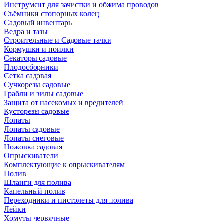
Инструмент для зачистки и обжима проводов
Съёмники стопорных колец
Садовый инвентарь
Ведра и тазы
Строительные и Садовые тачки
Кормушки и поилки
Секаторы садовые
Плодосборники
Сетка садовая
Сучкорезы садовые
Грабли и вилы садовые
Защита от насекомых и вредителей
Кусторезы садовые
Лопаты
Лопаты садовые
Лопаты снеговые
Ножовка садовая
Опрыскиватели
Комплектующие к опрыскивателям
Полив
Шланги для полива
Капельный полив
Переходники и пистолеты для полива
Лейки
Хомуты червячные