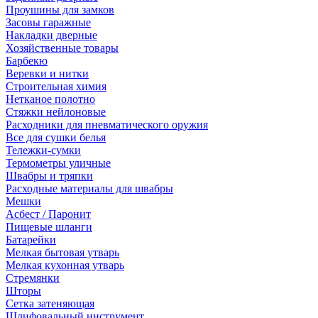
Проушины для замков
Засовы гаражные
Накладки дверные
Хозяйственные товары
Барбекю
Веревки и нитки
Строительная химия
Нетканое полотно
Стяжки нейлоновые
Расходники для пневматического оружия
Все для сушки белья
Тележки-сумки
Термометры уличные
Швабры и тряпки
Расходные материалы для швабры
Мешки
Асбест / Паронит
Пищевые шланги
Батарейки
Мелкая бытовая утварь
Мелкая кухонная утварь
Стремянки
Шторы
Сетка затеняющая
Шлифовальный инструмент