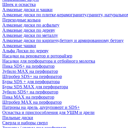
Шнек и оснастка
Алмазные диски и чашки
Алмазные диски по плитке,керамограниту,граниту, натуральн
Переходные кольца
Алмазные диски по асфальту
Алмазные диски по дереву
Алмазные диски по металлу
Алмазные диски по кирпичу,бетону и армированному бетону
Алмазные чашки
Альфа Диски по дереву
Насадки на реноватор и роторайзер
Насадки для перфоратора и отбойного молотка
Пика SDS+ на перфоратор
Зубило MAX на перфоратор
Штробер SDS+ на перфоратор
Буры SDS + для перфоратора
Буры SDS MAX для перфоратора
Зубило SDS+ на перфоратор
Пика MAX на перфоратор
Штробер MAX на перфоратор
Патроны на дрель ,шуруповерт и SDS+
Оснастка и приспособления для УШМ и дрели
Пильные диски
Сверла и наборы сверл
Зенкеры / сверла под конфирмат