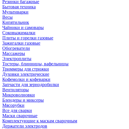
Резинки багажные
Бытовая техника
Мультиварки
Весы
Кипятильник
Чайники и самовары
Соковыжималки
Плиты и горелки газовые
Зажигалки газовые
Обогреватели
Массажеры
Электроплиты
Тостеры, блинницы, вафельницы
Триммеры для стрижки
Духовки электрические
Кофемолки и кофеварки
Запчасти для зернодробилки
Вентиляторы
Микроволновки
Блендеры и миксеры
Мясорубки
Все для сварки
Маски сварочные
Комплектующие к маскам сварочным
Держатели электродов