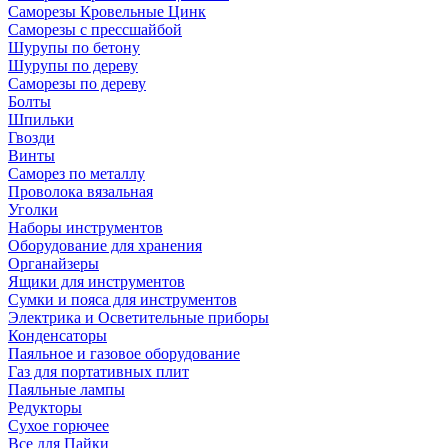
Саморезы Кровельные Цинк
Саморезы с прессшайбой
Шурупы по бетону
Шурупы по дереву
Саморезы по дереву
Болты
Шпильки
Гвозди
Винты
Саморез по металлу
Проволока вязальная
Уголки
Наборы инструментов
Оборудование для хранения
Органайзеры
Ящики для инструментов
Сумки и пояса для инструментов
Электрика и Осветительные приборы
Конденсаторы
Паяльное и газовое оборудование
Газ для портативных плит
Паяльные лампы
Редукторы
Сухое горючее
Все для Пайки