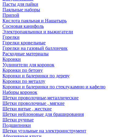
Пасты для пайки
Паяльные наборы
Припой
Кислота паяльная и Нашатырь
Сосновая канифоль
Электропаяльники и выжигатели
Горелки
Горелки кровельные
Горелки на газовый баллончик
Расходные материалы
Коронки
Удлинители для коронок
Коронки по бетону
Коронки и балеринки по дереву
Коронки по металлу
Коронки и балеринки по стеклу,камню и кафелю
Наборы коронок
Щетки проволочные,металлические
Щетки проволочные , мягкие
Щетки витые , жесткие
Щетки нейлоновые для браширования
Щетки ручные
Подшипники
Щетки угольные на электроинструмент
Абразивные круги