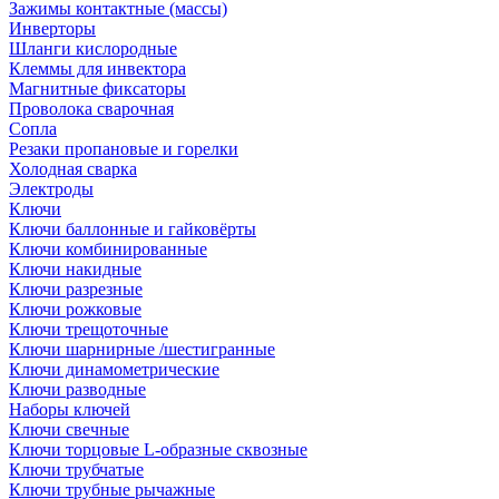
Зажимы контактные (массы)
Инверторы
Шланги кислородные
Клеммы для инвектора
Магнитные фиксаторы
Проволока сварочная
Сопла
Резаки пропановые и горелки
Холодная сварка
Электроды
Ключи
Ключи баллонные и гайковёрты
Ключи комбинированные
Ключи накидные
Ключи разрезные
Ключи рожковые
Ключи трещоточные
Ключи шарнирные /шестигранные
Ключи динамометрические
Ключи разводные
Наборы ключей
Ключи свечные
Ключи торцовые L-образные сквозные
Ключи трубчатые
Ключи трубные рычажные