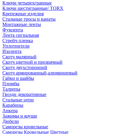
Ключи четырехгранные
Ключи шестигранные/ TORX
Крепежные изделия
Стальные тросы и канаты
Монтажные ленты
Фумлента
Лента сигнальная
Стрейч пленка
Уплотнители
Изолента
Скотч малярный
Скотч цветной и прозрачный
Скотч двухсторонний
Скотч армированный,алюминиевый
Гайки и шайбы
Пломбы
Талрепы
Гвозди декоративные
Стальные цепи
Карабины
Анкера
Зажимы и коуши
Дюбели
Саморезы кровельные
Саморезы Кровельные Цветные