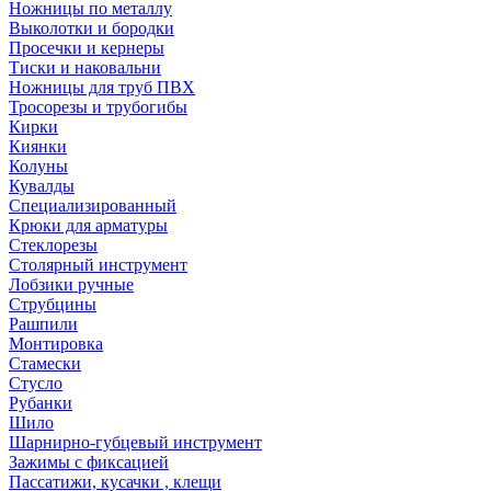
Ножницы по металлу
Выколотки и бородки
Просечки и кернеры
Тиски и наковальни
Ножницы для труб ПВХ
Тросорезы и трубогибы
Кирки
Киянки
Колуны
Кувалды
Специализированный
Крюки для арматуры
Стеклорезы
Столярный инструмент
Лобзики ручные
Струбцины
Рашпили
Монтировка
Стамески
Стусло
Рубанки
Шило
Шарнирно-губцевый инструмент
Зажимы с фиксацией
Пассатижи, кусачки , клещи