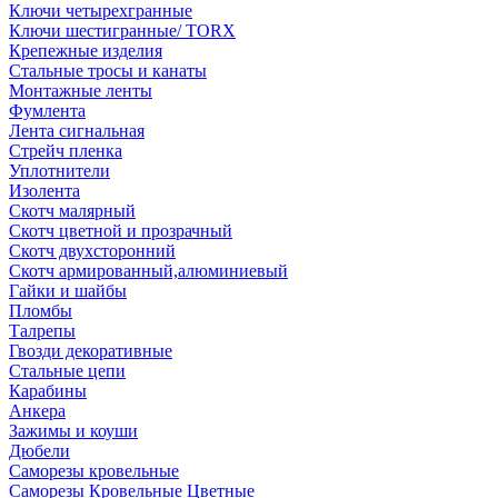
Ключи четырехгранные
Ключи шестигранные/ TORX
Крепежные изделия
Стальные тросы и канаты
Монтажные ленты
Фумлента
Лента сигнальная
Стрейч пленка
Уплотнители
Изолента
Скотч малярный
Скотч цветной и прозрачный
Скотч двухсторонний
Скотч армированный,алюминиевый
Гайки и шайбы
Пломбы
Талрепы
Гвозди декоративные
Стальные цепи
Карабины
Анкера
Зажимы и коуши
Дюбели
Саморезы кровельные
Саморезы Кровельные Цветные