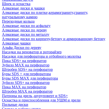
Шнек и оснастка
Алмазные диски и чашки
Алмазные диски по плитке,керамограниту,граниту,
натуральному камню
Переходные кольца
Алмазные диски по асфальту
Алмазные диски по дереву
Алмазные диски по металлу
Алмазные диски по кирпичу,бетону и армированному бетону
Алмазные чашки
Альфа Диски по дереву
Насадки на реноватор и роторайзер
Насадки для перфоратора и отбойного молотка
Пика SDS+ на перфоратор
Зубило MAX на перфоратор
Штробер SDS+ на перфоратор
Буры SDS + для перфоратора
Буры SDS MAX для перфоратора
Зубило SDS+ на перфоратор
Пика MAX на перфоратор
Штробер MAX на перфоратор
Патроны на дрель ,шуруповерт и SDS+
Оснастка и приспособления для УШМ и дрели
Пильные диски
Сверла и наборы сверл