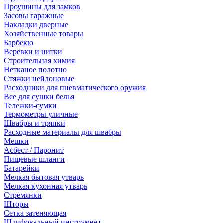
Проушины для замков
Засовы гаражные
Накладки дверные
Хозяйственные товары
Барбекю
Веревки и нитки
Строительная химия
Нетканое полотно
Стяжки нейлоновые
Расходники для пневматического оружия
Все для сушки белья
Тележки-сумки
Термометры уличные
Швабры и тряпки
Расходные материалы для швабры
Мешки
Асбест / Паронит
Пищевые шланги
Батарейки
Мелкая бытовая утварь
Мелкая кухонная утварь
Стремянки
Шторы
Сетка затеняющая
Шлифовальный инструмент