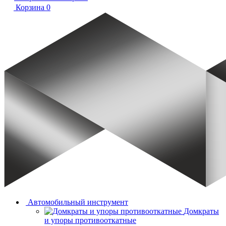
Корзина
0
Автомобильный инструмент
Домкраты
и упоры противооткатные