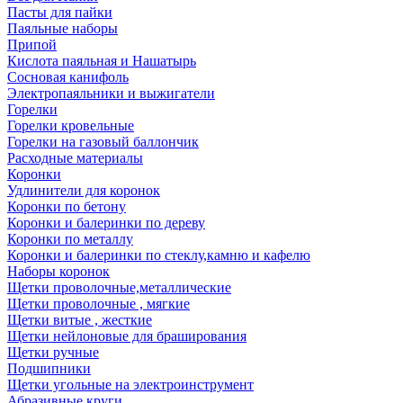
Пасты для пайки
Паяльные наборы
Припой
Кислота паяльная и Нашатырь
Сосновая канифоль
Электропаяльники и выжигатели
Горелки
Горелки кровельные
Горелки на газовый баллончик
Расходные материалы
Коронки
Удлинители для коронок
Коронки по бетону
Коронки и балеринки по дереву
Коронки по металлу
Коронки и балеринки по стеклу,камню и кафелю
Наборы коронок
Щетки проволочные,металлические
Щетки проволочные , мягкие
Щетки витые , жесткие
Щетки нейлоновые для браширования
Щетки ручные
Подшипники
Щетки угольные на электроинструмент
Абразивные круги