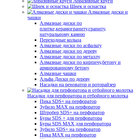
Абразивные круги
Шнек и оснастка
Алмазные диски и
чашки
Алмазные диски по
плитке,керамограниту,граниту,
натуральному камню
Переходные кольца
Алмазные диски по асфальту
Алмазные диски по дереву
Алмазные диски по металлу
Алмазные диски по кирпичу,бетону и
армированному бетону
Алмазные чашки
Альфа Диски по дереву
Насадки на реноватор и роторайзер
Насадки для перфоратора и отбойного молотка
Пика SDS+ на перфоратор
Зубило MAX на перфоратор
Штробер SDS+ на перфоратор
Буры SDS + для перфоратора
Буры SDS MAX для перфоратора
Зубило SDS+ на перфоратор
Пика MAX на перфоратор