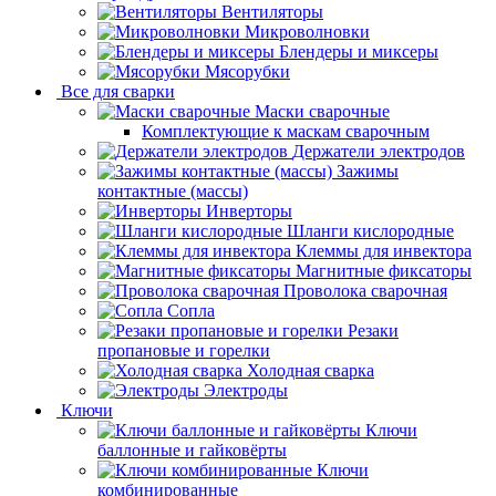
Вентиляторы
Микроволновки
Блендеры и миксеры
Мясорубки
Все для сварки
Маски сварочные
Комплектующие к маскам сварочным
Держатели электродов
Зажимы
контактные (массы)
Инверторы
Шланги кислородные
Клеммы для инвектора
Магнитные фиксаторы
Проволока сварочная
Сопла
Резаки
пропановые и горелки
Холодная сварка
Электроды
Ключи
Ключи
баллонные и гайковёрты
Ключи
комбинированные