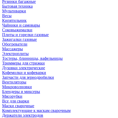
Резинки багажные
Бытовая техника
Мультиварки
Весы
Кипятильник
Чайники и самовары
Соковыжималки
Плиты и горелки газовые
Зажигалки газовые
Обогреватели
Массажеры
Электроплиты
Тостеры, блинницы, вафельницы
Триммеры для стрижки
Духовки электрические
Кофемолки и кофеварки
Запчасти для зернодробилки
Вентиляторы
Микроволновки
Блендеры и миксеры
Мясорубки
Все для сварки
Маски сварочные
Комплектующие к маскам сварочным
Держатели электродов