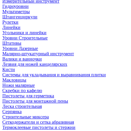
Измерительный инструмент
Гидроуровни
Мультиметры
Штангенциркули
Рулетки
Линейки
Угольники и линейки
Уровни Строительные
Штативы
Уровни Лазерные
Малярно-штукатурный инструмент
Валики и ванночки
Лезвия для ножей канцелярских
Кисти
Системы для укладывания и выравнивания плитки
Макловицы
Ножи малярные
Скребки по кафелю
Пистолеты для герметика
Пистолеты для монтажной пены
Леска строительная
Серпянка
Строительные миксера
Сеткодержатели и сетка абразивная
Термоклеевые пистолеты и стержни