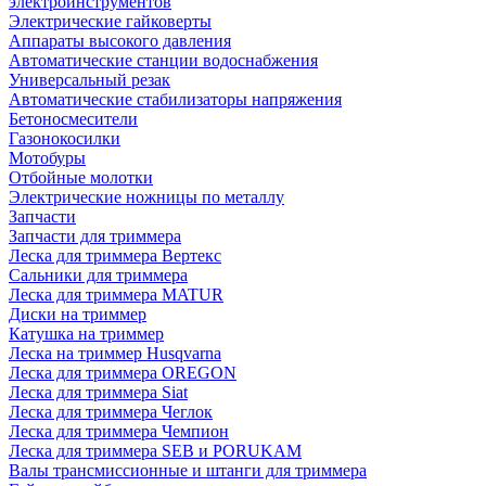
электроинструментов
Электрические гайковерты
Аппараты высокого давления
Автоматические станции водоснабжения
Универсальный резак
Автоматические стабилизаторы напряжения
Бетоносмесители
Газонокосилки
Мотобуры
Отбойные молотки
Электрические ножницы по металлу
Запчасти
Запчасти для триммера
Леска для триммера Вертекс
Сальники для триммера
Леска для триммера MATUR
Диски на триммер
Катушка на триммер
Леска на триммер Husqvarna
Леска для триммера OREGON
Леска для триммера Siat
Леска для триммера Чеглок
Леска для триммера Чемпион
Леска для триммера SEB и PORUKAM
Валы трансмиссионные и штанги для триммера