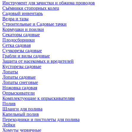
Инструмент для зачистки и обжима проводов
Съёмники стопорных колец
Садовый инвентарь
Ведра и тазы
Строительные и Садовые тачки
Кормушки и поилки
Секаторы садовые
Плодосборники
Сетка садовая
Сучкорезы садовые
Грабли и вилы садовые
Защита от насекомых и вредителей
Кусторезы садовые
Лопаты
Лопаты садовые
Лопаты снеговые
Ножовка садовая
Опрыскиватели
Комплектующие к опрыскивателям
Полив
Шланги для полива
Капельный полив
Переходники и пистолеты для полива
Лейки
Хомуты червячные