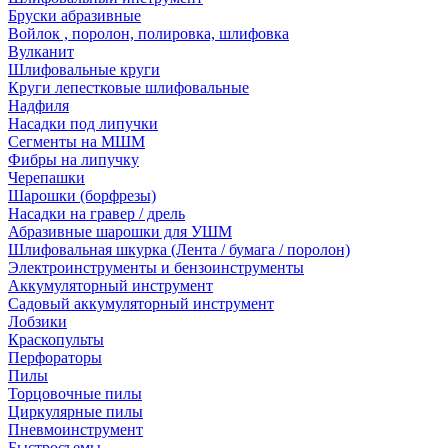
Бруски абразивные
Войлок , поролон, полировка, шлифовка
Вулканит
Шлифовальные круги
Круги лепестковые шлифовальные
Надфиля
Насадки под липучки
Сегменты на МШМ
Фибры на липучку
Черепашки
Шарошки (борфрезы)
Насадки на гравер / дрель
Абразивные шарошки для УШМ
Шлифовальная шкурка (Лента / бумага / поролон)
Электроинструменты и бензоинструменты
Аккумуляторный инструмент
Садовый аккумуляторный инструмент
Лобзики
Краскопульты
Перфораторы
Пилы
Торцовочные пилы
Циркулярные пилы
Пневмоинструмент
Быстросъемы