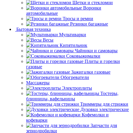
Щетки и стекломои
Воронки
автомобильные
Тросы и ремни
Резинки багажные
Бытовая техника
Мультиварки
Весы
Кипятильник
Чайники и самовары
Соковыжималки
Плиты и горелки
газовые
Зажигалки газовые
Обогреватели
Массажеры
Электроплиты
Тостеры,
блинницы, вафельницы
Триммеры для стрижки
Духовки электрические
Кофемолки и
кофеварки
Запчасти для
зернодробилки