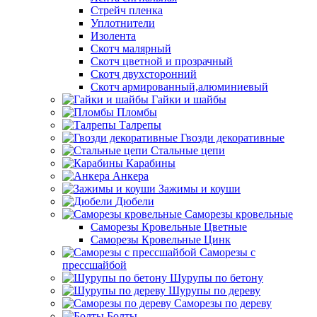
Стрейч пленка
Уплотнители
Изолента
Скотч малярный
Скотч цветной и прозрачный
Скотч двухсторонний
Скотч армированный,алюминиевый
Гайки и шайбы
Пломбы
Талрепы
Гвозди декоративные
Стальные цепи
Карабины
Анкера
Зажимы и коуши
Дюбели
Саморезы кровельные
Саморезы Кровельные Цветные
Саморезы Кровельные Цинк
Саморезы с
прессшайбой
Шурупы по бетону
Шурупы по дереву
Саморезы по дереву
Болты