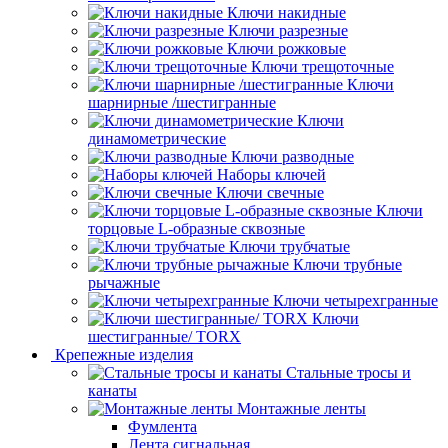
Ключи накидные
Ключи разрезные
Ключи рожковые
Ключи трещоточные
Ключи
шарнирные /шестигранные
Ключи
динамометрические
Ключи разводные
Наборы ключей
Ключи свечные
Ключи
торцовые L-образные сквозные
Ключи трубчатые
Ключи трубные
рычажные
Ключи четырехгранные
Ключи
шестигранные/ TORX
Крепежные изделия
Стальные тросы и
канаты
Монтажные ленты
Фумлента
Лента сигнальная