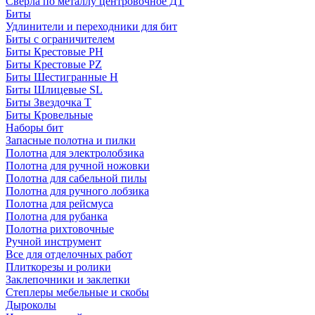
Сверла по металлу центровочное ДТ
Биты
Удлинители и переходники для бит
Биты с ограничителем
Биты Крестовые PH
Биты Крестовые PZ
Биты Шестигранные H
Биты Шлицевые SL
Биты Звездочка T
Биты Кровельные
Наборы бит
Запасные полотна и пилки
Полотна для электролобзика
Полотна для ручной ножовки
Полотна для сабельной пилы
Полотна для ручного лобзика
Полотна для рейсмуса
Полотна для рубанка
Полотна рихтовочные
Ручной инструмент
Все для отделочных работ
Плиткорезы и ролики
Заклепочники и заклепки
Степлеры мебельные и скобы
Дыроколы