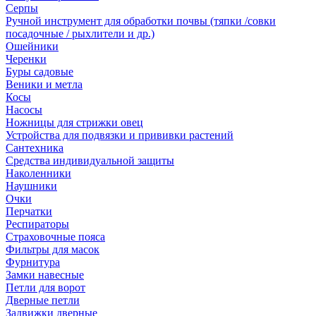
Серпы
Ручной инструмент для обработки почвы (тяпки /совки
посадочные / рыхлители и др.)
Ошейники
Черенки
Буры садовые
Веники и метла
Косы
Насосы
Ножницы для стрижки овец
Устройства для подвязки и прививки растений
Сантехника
Средства индивидуальной защиты
Наколенники
Наушники
Очки
Перчатки
Респираторы
Страховочные пояса
Фильтры для масок
Фурнитура
Замки навесные
Петли для ворот
Дверные петли
Задвижки дверные