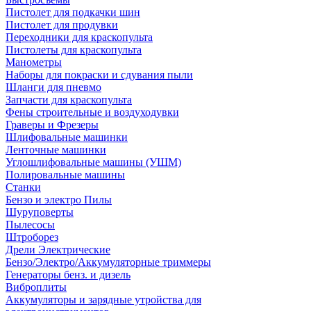
Пистолет для подкачки шин
Пистолет для продувки
Переходники для краскопульта
Пистолеты для краскопульта
Манометры
Наборы для покраски и сдувания пыли
Шланги для пневмо
Запчасти для краскопульта
Фены строительные и воздуходувки
Граверы и Фрезеры
Шлифовальные машинки
Ленточные машинки
Углошлифовальные машины (УШМ)
Полировальные машины
Станки
Бензо и электро Пилы
Шуруповерты
Пылесосы
Штроборез
Дрели Электрические
Бензо/Электро/Аккумуляторные триммеры
Генераторы бенз. и дизель
Виброплиты
Аккумуляторы и зарядные утройства для