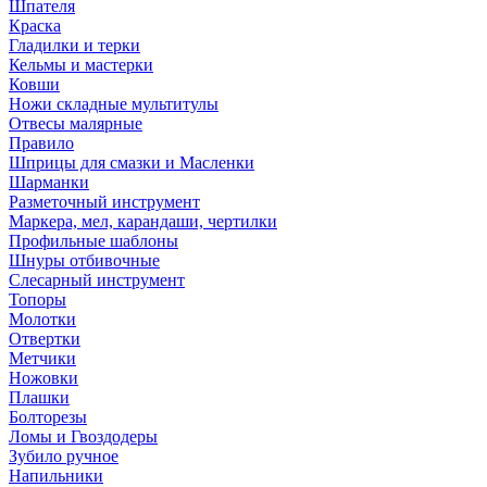
Шпателя
Краска
Гладилки и терки
Кельмы и мастерки
Ковши
Ножи складные мультитулы
Отвесы малярные
Правило
Шприцы для смазки и Масленки
Шарманки
Разметочный инструмент
Маркера, мел, карандаши, чертилки
Профильные шаблоны
Шнуры отбивочные
Слесарный инструмент
Топоры
Молотки
Отвертки
Метчики
Ножовки
Плашки
Болторезы
Ломы и Гвоздодеры
Зубило ручное
Напильники