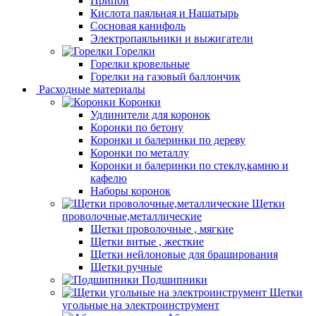
Припой
Кислота паяльная и Нашатырь
Сосновая канифоль
Электропаяльники и выжигатели
Горелки
Горелки кровельные
Горелки на газовый баллончик
Расходные материалы
Коронки
Удлинители для коронок
Коронки по бетону
Коронки и балеринки по дереву
Коронки по металлу
Коронки и балеринки по стеклу,камню и
кафелю
Наборы коронок
Щетки
проволочные,металлические
Щетки проволочные , мягкие
Щетки витые , жесткие
Щетки нейлоновые для браширования
Щетки ручные
Подшипники
Щетки
угольные на электроинструмент