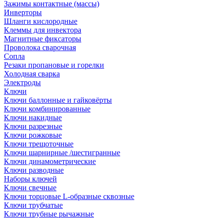
Зажимы контактные (массы)
Инверторы
Шланги кислородные
Клеммы для инвектора
Магнитные фиксаторы
Проволока сварочная
Сопла
Резаки пропановые и горелки
Холодная сварка
Электроды
Ключи
Ключи баллонные и гайковёрты
Ключи комбинированные
Ключи накидные
Ключи разрезные
Ключи рожковые
Ключи трещоточные
Ключи шарнирные /шестигранные
Ключи динамометрические
Ключи разводные
Наборы ключей
Ключи свечные
Ключи торцовые L-образные сквозные
Ключи трубчатые
Ключи трубные рычажные