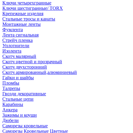
Ключи четырехгранные
Ключи шестигранные/ TORX
Крепежные изделия
Стальные тросы и канаты
Монтажные ленты
Фумлента
Лента сигнальная
Стрейч пленка
Уплотнители
Изолента
Скотч малярный
Скотч цветной и прозрачный
Скотч двухсторонний
Скотч армированный,алюминиевый
Гайки и шайбы
Пломбы
Талрепы
Гвозди декоративные
Стальные цепи
Карабины
Анкера
Зажимы и коуши
Дюбели
Саморезы кровельные
Саморезы Кровельные Цветные