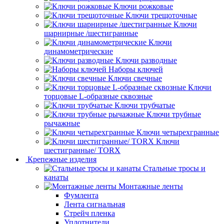
Ключи рожковые
Ключи трещоточные
Ключи
шарнирные /шестигранные
Ключи
динамометрические
Ключи разводные
Наборы ключей
Ключи свечные
Ключи
торцовые L-образные сквозные
Ключи трубчатые
Ключи трубные
рычажные
Ключи четырехгранные
Ключи
шестигранные/ TORX
Крепежные изделия
Стальные тросы и
канаты
Монтажные ленты
Фумлента
Лента сигнальная
Стрейч пленка
Уплотнители