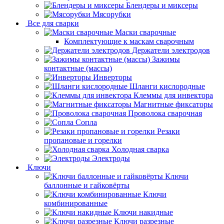
Блендеры и миксеры
Мясорубки
Все для сварки
Маски сварочные
Комплектующие к маскам сварочным
Держатели электродов
Зажимы
контактные (массы)
Инверторы
Шланги кислородные
Клеммы для инвектора
Магнитные фиксаторы
Проволока сварочная
Сопла
Резаки
пропановые и горелки
Холодная сварка
Электроды
Ключи
Ключи
баллонные и гайковёрты
Ключи
комбинированные
Ключи накидные
Ключи разрезные