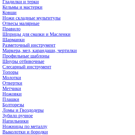
Гладилки и терки
Кельмы и мастерки
Ковши
Ножи складные мультитулы
Отвесы малярные
Правило
Шприцы для смазки и Масленки
Шарманки
Разметочный инструмент
Маркера, мел, карандаши, чертилки
Профильные шаблоны
Шнуры отбивочные
Слесарный инструмент
Топоры
Молотки
Отвертки
Метчики
Ножовки
Плашки
Болторезы
Ломы и Гвоздодеры
Зубило ручное
Напильники
Ножницы по металлу
Выколотки и бородки