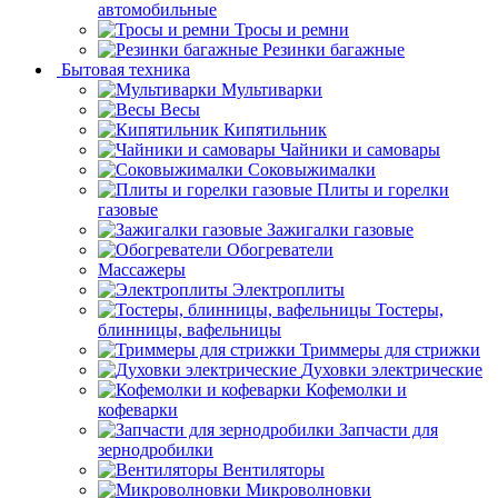
автомобильные
Тросы и ремни
Резинки багажные
Бытовая техника
Мультиварки
Весы
Кипятильник
Чайники и самовары
Соковыжималки
Плиты и горелки
газовые
Зажигалки газовые
Обогреватели
Массажеры
Электроплиты
Тостеры,
блинницы, вафельницы
Триммеры для стрижки
Духовки электрические
Кофемолки и
кофеварки
Запчасти для
зернодробилки
Вентиляторы
Микроволновки