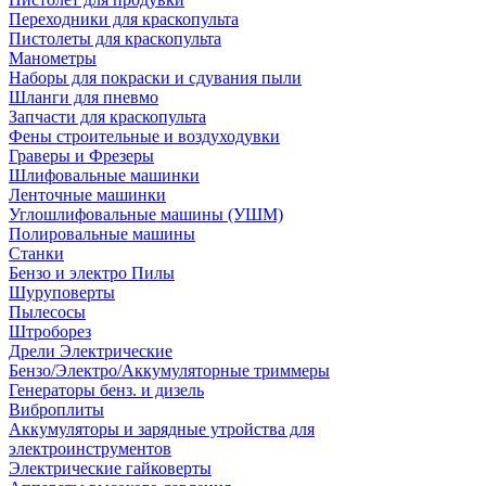
Переходники для краскопульта
Пистолеты для краскопульта
Манометры
Наборы для покраски и сдувания пыли
Шланги для пневмо
Запчасти для краскопульта
Фены строительные и воздуходувки
Граверы и Фрезеры
Шлифовальные машинки
Ленточные машинки
Углошлифовальные машины (УШМ)
Полировальные машины
Станки
Бензо и электро Пилы
Шуруповерты
Пылесосы
Штроборез
Дрели Электрические
Бензо/Электро/Аккумуляторные триммеры
Генераторы бенз. и дизель
Виброплиты
Аккумуляторы и зарядные утройства для
электроинструментов
Электрические гайковерты