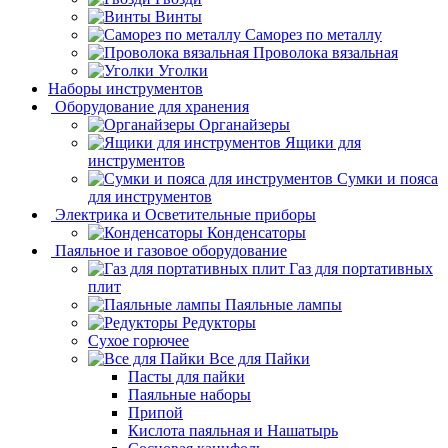
Винты
Саморез по металлу
Проволока вязальная
Уголки
Наборы инструментов
Оборудование для хранения
Органайзеры
Ящики для
инструментов
Сумки и пояса
для инструментов
Электрика и Осветительные приборы
Конденсаторы
Паяльное и газовое оборудование
Газ для портативных
плит
Паяльные лампы
Редукторы
Сухое горючее
Все для Пайки
Пасты для пайки
Паяльные наборы
Припой
Кислота паяльная и Нашатырь