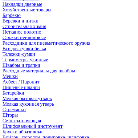
Накладки дверные
Хозяйственные товары
Барбекю
Веревки и нитки
Строительная химия
Нетканое полотно
Стяжки нейлоновые
Расходники для пневматического оружия
Все для сушки белья
Тележки-сумки
Термометры уличные
Швабры и тряпки
Расходные материалы для швабры
Мешки
Асбест / Паронит
Пищевые шланги
Батарейки
Мелкая бытовая утварь
Мелкая кухонная утварь
Стремянки
Шторы
Сетка затеняющая
Шлифовальный инструмент
Бруски абразивные
Войлок , поролон, полировка, шлифовка