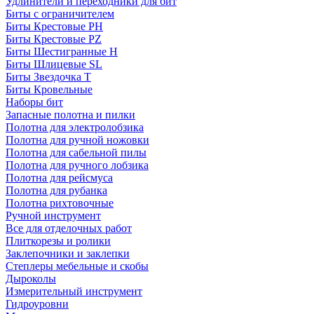
Удлинители и переходники для бит
Биты с ограничителем
Биты Крестовые PH
Биты Крестовые PZ
Биты Шестигранные H
Биты Шлицевые SL
Биты Звездочка T
Биты Кровельные
Наборы бит
Запасные полотна и пилки
Полотна для электролобзика
Полотна для ручной ножовки
Полотна для сабельной пилы
Полотна для ручного лобзика
Полотна для рейсмуса
Полотна для рубанка
Полотна рихтовочные
Ручной инструмент
Все для отделочных работ
Плиткорезы и ролики
Заклепочники и заклепки
Степлеры мебельные и скобы
Дыроколы
Измерительный инструмент
Гидроуровни