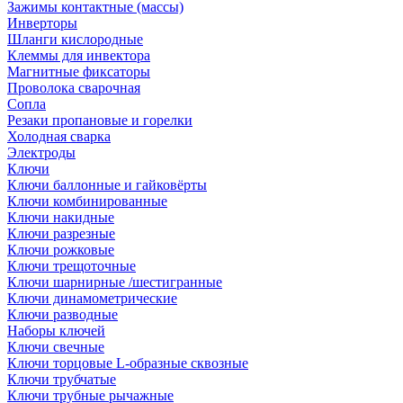
Зажимы контактные (массы)
Инверторы
Шланги кислородные
Клеммы для инвектора
Магнитные фиксаторы
Проволока сварочная
Сопла
Резаки пропановые и горелки
Холодная сварка
Электроды
Ключи
Ключи баллонные и гайковёрты
Ключи комбинированные
Ключи накидные
Ключи разрезные
Ключи рожковые
Ключи трещоточные
Ключи шарнирные /шестигранные
Ключи динамометрические
Ключи разводные
Наборы ключей
Ключи свечные
Ключи торцовые L-образные сквозные
Ключи трубчатые
Ключи трубные рычажные