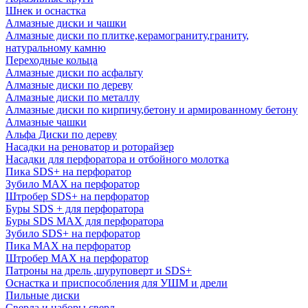
Шнек и оснастка
Алмазные диски и чашки
Алмазные диски по плитке,керамограниту,граниту,
натуральному камню
Переходные кольца
Алмазные диски по асфальту
Алмазные диски по дереву
Алмазные диски по металлу
Алмазные диски по кирпичу,бетону и армированному бетону
Алмазные чашки
Альфа Диски по дереву
Насадки на реноватор и роторайзер
Насадки для перфоратора и отбойного молотка
Пика SDS+ на перфоратор
Зубило MAX на перфоратор
Штробер SDS+ на перфоратор
Буры SDS + для перфоратора
Буры SDS MAX для перфоратора
Зубило SDS+ на перфоратор
Пика MAX на перфоратор
Штробер MAX на перфоратор
Патроны на дрель ,шуруповерт и SDS+
Оснастка и приспособления для УШМ и дрели
Пильные диски
Сверла и наборы сверл