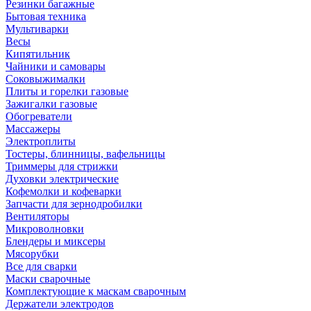
Резинки багажные
Бытовая техника
Мультиварки
Весы
Кипятильник
Чайники и самовары
Соковыжималки
Плиты и горелки газовые
Зажигалки газовые
Обогреватели
Массажеры
Электроплиты
Тостеры, блинницы, вафельницы
Триммеры для стрижки
Духовки электрические
Кофемолки и кофеварки
Запчасти для зернодробилки
Вентиляторы
Микроволновки
Блендеры и миксеры
Мясорубки
Все для сварки
Маски сварочные
Комплектующие к маскам сварочным
Держатели электродов