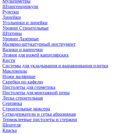
Мультиметры
Штангенциркули
Рулетки
Линейки
Угольники и линейки
Уровни Строительные
Штативы
Уровни Лазерные
Малярно-штукатурный инструмент
Валики и ванночки
Лезвия для ножей канцелярских
Кисти
Системы для укладывания и выравнивания плитки
Макловицы
Ножи малярные
Скребки по кафелю
Пистолеты для герметика
Пистолеты для монтажной пены
Леска строительная
Серпянка
Строительные миксера
Сеткодержатели и сетка абразивная
Термоклеевые пистолеты и стержни
Шпателя
Краска