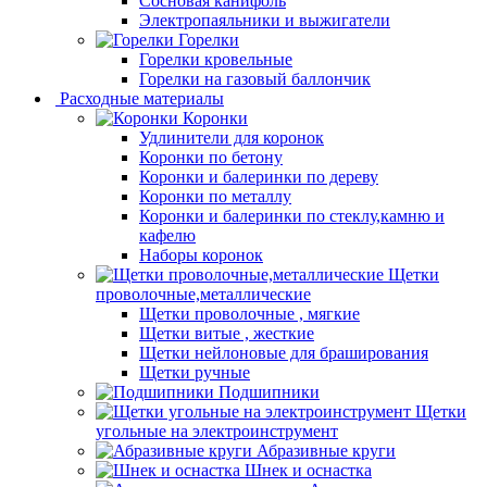
Сосновая канифоль
Электропаяльники и выжигатели
Горелки
Горелки кровельные
Горелки на газовый баллончик
Расходные материалы
Коронки
Удлинители для коронок
Коронки по бетону
Коронки и балеринки по дереву
Коронки по металлу
Коронки и балеринки по стеклу,камню и
кафелю
Наборы коронок
Щетки
проволочные,металлические
Щетки проволочные , мягкие
Щетки витые , жесткие
Щетки нейлоновые для браширования
Щетки ручные
Подшипники
Щетки
угольные на электроинструмент
Абразивные круги
Шнек и оснастка