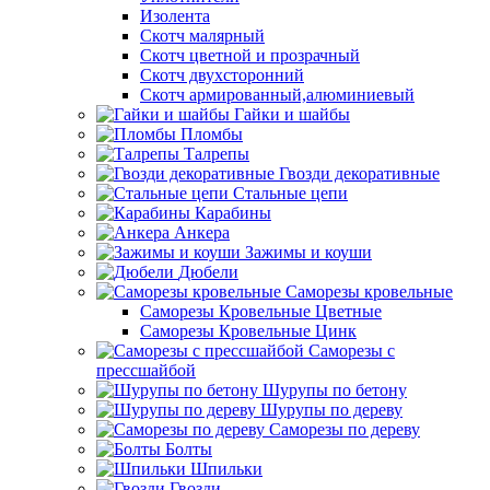
Изолента
Скотч малярный
Скотч цветной и прозрачный
Скотч двухсторонний
Скотч армированный,алюминиевый
Гайки и шайбы
Пломбы
Талрепы
Гвозди декоративные
Стальные цепи
Карабины
Анкера
Зажимы и коуши
Дюбели
Саморезы кровельные
Саморезы Кровельные Цветные
Саморезы Кровельные Цинк
Саморезы с
прессшайбой
Шурупы по бетону
Шурупы по дереву
Саморезы по дереву
Болты
Шпильки
Гвозди