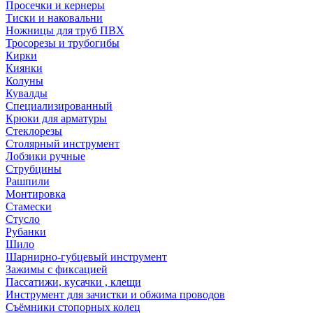
Просечки и кернеры
Тиски и наковальни
Ножницы для труб ПВХ
Тросорезы и трубогибы
Кирки
Киянки
Колуны
Кувалды
Специализированный
Крюки для арматуры
Стеклорезы
Столярный инструмент
Лобзики ручные
Струбцины
Рашпили
Монтировка
Стамески
Стусло
Рубанки
Шило
Шарнирно-губцевый инструмент
Зажимы с фиксацией
Пассатижи, кусачки , клещи
Инструмент для зачистки и обжима проводов
Съёмники стопорных колец