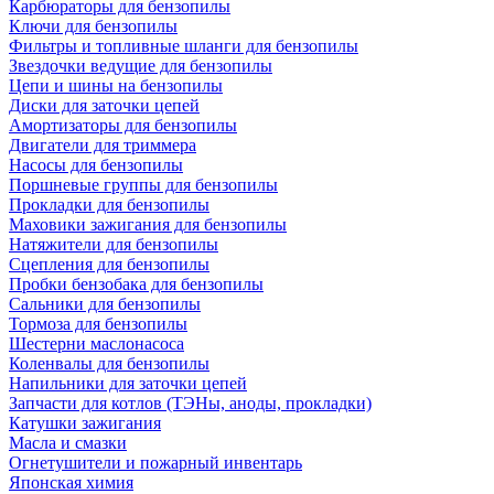
Карбюраторы для бензопилы
Ключи для бензопилы
Фильтры и топливные шланги для бензопилы
Звездочки ведущие для бензопилы
Цепи и шины на бензопилы
Диски для заточки цепей
Амортизаторы для бензопилы
Двигатели для триммера
Насосы для бензопилы
Поршневые группы для бензопилы
Прокладки для бензопилы
Маховики зажигания для бензопилы
Натяжители для бензопилы
Сцепления для бензопилы
Пробки бензобака для бензопилы
Сальники для бензопилы
Тормоза для бензопилы
Шестерни маслонасоса
Коленвалы для бензопилы
Напильники для заточки цепей
Запчасти для котлов (ТЭНы, аноды, прокладки)
Катушки зажигания
Масла и смазки
Огнетушители и пожарный инвентарь
Японская химия