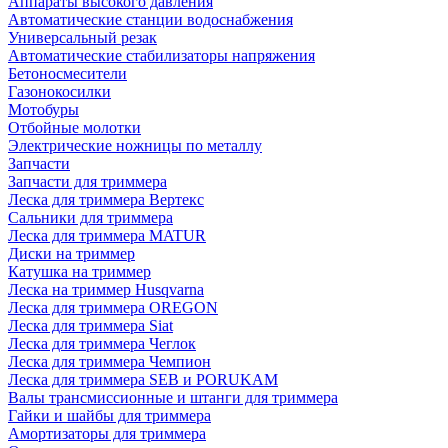
Аппараты высокого давления
Автоматические станции водоснабжения
Универсальный резак
Автоматические стабилизаторы напряжения
Бетоносмесители
Газонокосилки
Мотобуры
Отбойные молотки
Электрические ножницы по металлу
Запчасти
Запчасти для триммера
Леска для триммера Вертекс
Сальники для триммера
Леска для триммера MATUR
Диски на триммер
Катушка на триммер
Леска на триммер Husqvarna
Леска для триммера OREGON
Леска для триммера Siat
Леска для триммера Чеглок
Леска для триммера Чемпион
Леска для триммера SEB и PORUKAM
Валы трансмиссионные и штанги для триммера
Гайки и шайбы для триммера
Амортизаторы для триммера