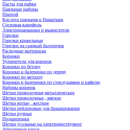
Пасты для пайки
Паяльные наборы
Припой
Кислота паяльная и Нашатырь
Сосновая канифоль
Электропаяльники и выжигатели
Горелки
Горелки кровельные
Горелки на газовый баллончик
Расходные материалы
Коронки
Удлинители для коронок
Коронки по бетону
Коронки и балеринки по дереву
Коронки по металлу
Коронки и балеринки по стеклу,камню и кафелю
Наборы коронок
Щетки проволочные,металлические
Щетки проволочные , мягкие
Щетки витые , жесткие
Щетки нейлоновые для браширования
Щетки ручные
Подшипники
Щетки угольные на электроинструмент
Абразивные круги