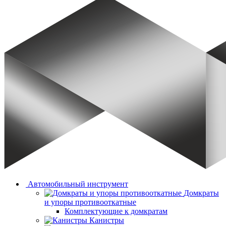
Автомобильный инструмент
Домкраты
и упоры противооткатные
Комплектующие к домкратам
Канистры