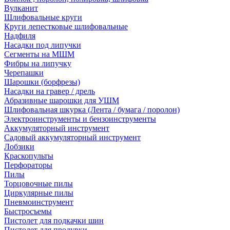
Вулканит
Шлифовальные круги
Круги лепестковые шлифовальные
Надфиля
Насадки под липучки
Сегменты на МШМ
Фибры на липучку
Черепашки
Шарошки (борфрезы)
Насадки на гравер / дрель
Абразивные шарошки для УШМ
Шлифовальная шкурка (Лента / бумага / поролон)
Электроинструменты и бензоинструменты
Аккумуляторный инструмент
Садовый аккумуляторный инструмент
Лобзики
Краскопульты
Перфораторы
Пилы
Торцовочные пилы
Циркулярные пилы
Пневмоинструмент
Быстросъемы
Пистолет для подкачки шин
Пистолет для продувки