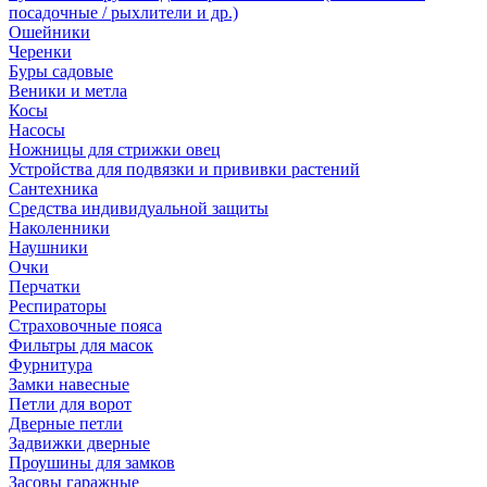
посадочные / рыхлители и др.)
Ошейники
Черенки
Буры садовые
Веники и метла
Косы
Насосы
Ножницы для стрижки овец
Устройства для подвязки и прививки растений
Сантехника
Средства индивидуальной защиты
Наколенники
Наушники
Очки
Перчатки
Респираторы
Страховочные пояса
Фильтры для масок
Фурнитура
Замки навесные
Петли для ворот
Дверные петли
Задвижки дверные
Проушины для замков
Засовы гаражные