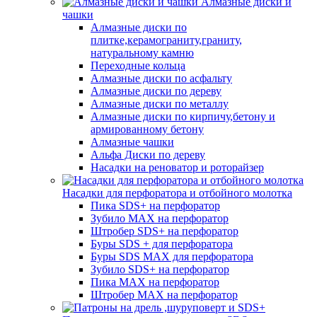
Алмазные диски и
чашки
Алмазные диски по
плитке,керамограниту,граниту,
натуральному камню
Переходные кольца
Алмазные диски по асфальту
Алмазные диски по дереву
Алмазные диски по металлу
Алмазные диски по кирпичу,бетону и
армированному бетону
Алмазные чашки
Альфа Диски по дереву
Насадки на реноватор и роторайзер
Насадки для перфоратора и отбойного молотка
Пика SDS+ на перфоратор
Зубило MAX на перфоратор
Штробер SDS+ на перфоратор
Буры SDS + для перфоратора
Буры SDS MAX для перфоратора
Зубило SDS+ на перфоратор
Пика MAX на перфоратор
Штробер MAX на перфоратор