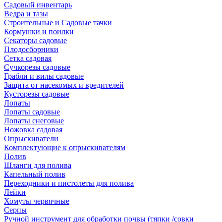
Садовый инвентарь
Ведра и тазы
Строительные и Садовые тачки
Кормушки и поилки
Секаторы садовые
Плодосборники
Сетка садовая
Сучкорезы садовые
Грабли и вилы садовые
Защита от насекомых и вредителей
Кусторезы садовые
Лопаты
Лопаты садовые
Лопаты снеговые
Ножовка садовая
Опрыскиватели
Комплектующие к опрыскивателям
Полив
Шланги для полива
Капельный полив
Переходники и пистолеты для полива
Лейки
Хомуты червячные
Серпы
Ручной инструмент для обработки почвы (тяпки /совки