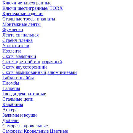
Ключи четырехгранные
Ключи шестигранные/ TORX
Крепежные изделия
Стальные тросы и канаты
Монтажные ленты
Фумлента
Лента сигнальная
Стрейч пленка
Уплотнители
Изолента
Скотч малярный
Скотч цветной и прозрачный
Скотч двухсторонний
Скотч армированный,алюминиевый
Гайки и шайбы
Пломбы
Талрепы
Гвозди декоративные
Стальные цепи
Карабины
Анкера
Зажимы и коуши
Дюбели
Саморезы кровельные
Саморезы Кровельные Цветные