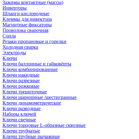
Зажимы контактные (массы)
Инверторы
Шланги кислородные
Клеммы для инвектора
Магнитные фиксаторы
Проволока сварочная
Сопла
Резаки пропановые и горелки
Холодная сварка
Электроды
Ключи
Ключи баллонные и гайковёрты
Ключи комбинированные
Ключи накидные
Ключи разрезные
Ключи рожковые
Ключи трещоточные
Ключи шарнирные /шестигранные
Ключи динамометрические
Ключи разводные
Наборы ключей
Ключи свечные
Ключи торцовые L-образные сквозные
Ключи трубчатые
Ключи трубные рычажные