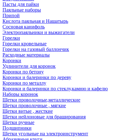
Пасты для пайки
Паяльные наборы
Припой
Кислота паяльная и Нашатырь
Сосновая канифоль
Электропаяльники и выжигатели
Горелки
Горелки кровельные
Горелки на газовый баллончик
Расходные материалы
Коронки
Удлинители для коронок
Коронки по бетону
Коронки и балеринки по дереву
Коронки по металлу
Коронки и балеринки по стеклу,камню и кафелю
Наборы коронок
Щетки проволочные,металлические
Щетки проволочные , мягкие
Щетки витые , жесткие
Щетки нейлоновые для браширования
Щетки ручные
Подшипники
Щетки угольные на электроинструмент
Абразивные круги