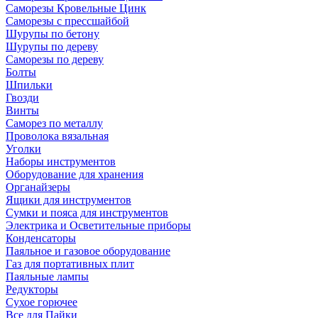
Саморезы Кровельные Цинк
Саморезы с прессшайбой
Шурупы по бетону
Шурупы по дереву
Саморезы по дереву
Болты
Шпильки
Гвозди
Винты
Саморез по металлу
Проволока вязальная
Уголки
Наборы инструментов
Оборудование для хранения
Органайзеры
Ящики для инструментов
Сумки и пояса для инструментов
Электрика и Осветительные приборы
Конденсаторы
Паяльное и газовое оборудование
Газ для портативных плит
Паяльные лампы
Редукторы
Сухое горючее
Все для Пайки