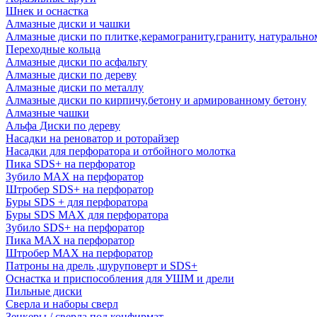
Шнек и оснастка
Алмазные диски и чашки
Алмазные диски по плитке,керамограниту,граниту, натуральн
Переходные кольца
Алмазные диски по асфальту
Алмазные диски по дереву
Алмазные диски по металлу
Алмазные диски по кирпичу,бетону и армированному бетону
Алмазные чашки
Альфа Диски по дереву
Насадки на реноватор и роторайзер
Насадки для перфоратора и отбойного молотка
Пика SDS+ на перфоратор
Зубило MAX на перфоратор
Штробер SDS+ на перфоратор
Буры SDS + для перфоратора
Буры SDS MAX для перфоратора
Зубило SDS+ на перфоратор
Пика MAX на перфоратор
Штробер MAX на перфоратор
Патроны на дрель ,шуруповерт и SDS+
Оснастка и приспособления для УШМ и дрели
Пильные диски
Сверла и наборы сверл
Зенкеры / сверла под конфирмат