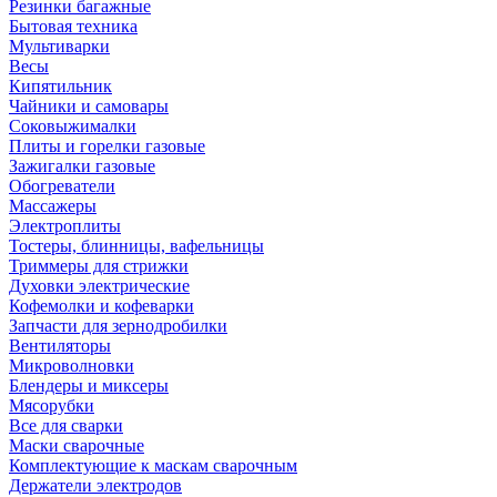
Резинки багажные
Бытовая техника
Мультиварки
Весы
Кипятильник
Чайники и самовары
Соковыжималки
Плиты и горелки газовые
Зажигалки газовые
Обогреватели
Массажеры
Электроплиты
Тостеры, блинницы, вафельницы
Триммеры для стрижки
Духовки электрические
Кофемолки и кофеварки
Запчасти для зернодробилки
Вентиляторы
Микроволновки
Блендеры и миксеры
Мясорубки
Все для сварки
Маски сварочные
Комплектующие к маскам сварочным
Держатели электродов