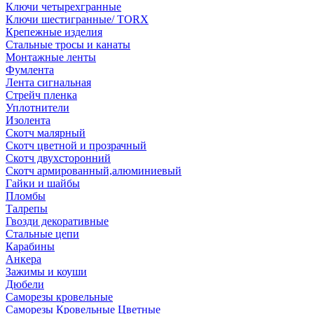
Ключи четырехгранные
Ключи шестигранные/ TORX
Крепежные изделия
Стальные тросы и канаты
Монтажные ленты
Фумлента
Лента сигнальная
Стрейч пленка
Уплотнители
Изолента
Скотч малярный
Скотч цветной и прозрачный
Скотч двухсторонний
Скотч армированный,алюминиевый
Гайки и шайбы
Пломбы
Талрепы
Гвозди декоративные
Стальные цепи
Карабины
Анкера
Зажимы и коуши
Дюбели
Саморезы кровельные
Саморезы Кровельные Цветные