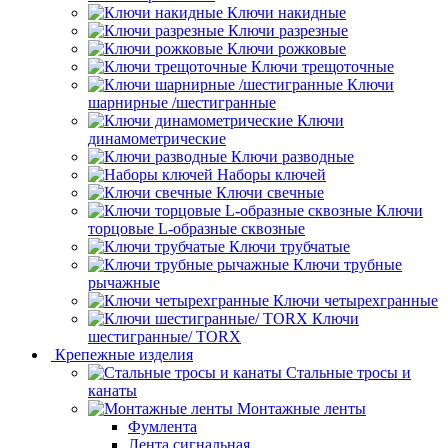
Ключи накидные
Ключи разрезные
Ключи рожковые
Ключи трещоточные
Ключи
шарнирные /шестигранные
Ключи
динамометрические
Ключи разводные
Наборы ключей
Ключи свечные
Ключи
торцовые L-образные сквозные
Ключи трубчатые
Ключи трубные
рычажные
Ключи четырехгранные
Ключи
шестигранные/ TORX
Крепежные изделия
Стальные тросы и
канаты
Монтажные ленты
Фумлента
Лента сигнальная