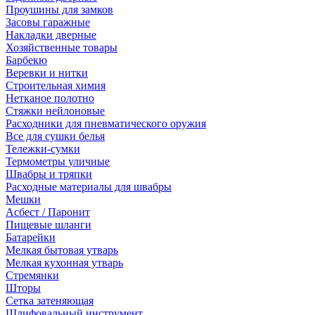
Проушины для замков
Засовы гаражные
Накладки дверные
Хозяйственные товары
Барбекю
Веревки и нитки
Строительная химия
Нетканое полотно
Стяжки нейлоновые
Расходники для пневматического оружия
Все для сушки белья
Тележки-сумки
Термометры уличные
Швабры и тряпки
Расходные материалы для швабры
Мешки
Асбест / Паронит
Пищевые шланги
Батарейки
Мелкая бытовая утварь
Мелкая кухонная утварь
Стремянки
Шторы
Сетка затеняющая
Шлифовальный инструмент