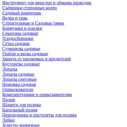
Инструмент для зачистки и обжима проводов
Съёмники стопорных колец
Садовый инвентарь
Ведра и тазы
Строительные и Садовые тачки
Кормушки и поилки
Секаторы садовые
Плодосборники
Сетка садовая
Сучкорезы садовые
Грабли и вилы садовые
Защита от насекомых и вредителей
Кусторезы садовые
Лопаты
Лопаты садовые
Лопаты снеговые
Ножовка садовая
Опрыскиватели
Комплектующие к опрыскивателям
Полив
Шланги для полива
Капельный полив
Переходники и пистолеты для полива
Лейки
Хомуты червячные