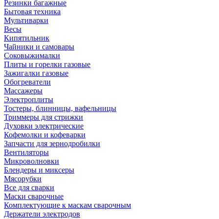
Резинки багажные
Бытовая техника
Мультиварки
Весы
Кипятильник
Чайники и самовары
Соковыжималки
Плиты и горелки газовые
Зажигалки газовые
Обогреватели
Массажеры
Электроплиты
Тостеры, блинницы, вафельницы
Триммеры для стрижки
Духовки электрические
Кофемолки и кофеварки
Запчасти для зернодробилки
Вентиляторы
Микроволновки
Блендеры и миксеры
Мясорубки
Все для сварки
Маски сварочные
Комплектующие к маскам сварочным
Держатели электродов