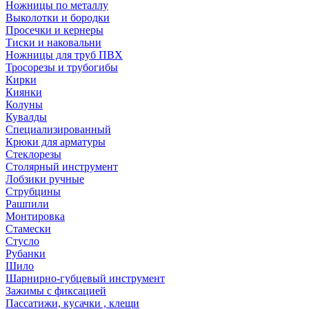
Ножницы по металлу
Выколотки и бородки
Просечки и кернеры
Тиски и наковальни
Ножницы для труб ПВХ
Тросорезы и трубогибы
Кирки
Киянки
Колуны
Кувалды
Специализированный
Крюки для арматуры
Стеклорезы
Столярный инструмент
Лобзики ручные
Струбцины
Рашпили
Монтировка
Стамески
Стусло
Рубанки
Шило
Шарнирно-губцевый инструмент
Зажимы с фиксацией
Пассатижи, кусачки , клещи