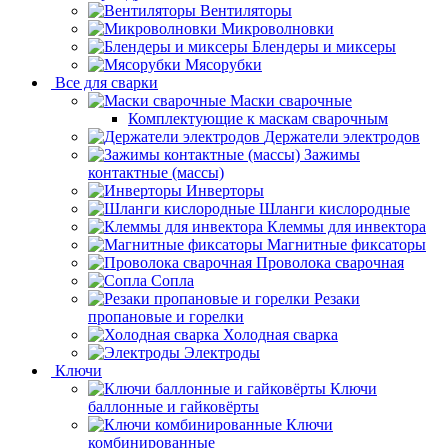
Вентиляторы
Микроволновки
Блендеры и миксеры
Мясорубки
Все для сварки
Маски сварочные
Комплектующие к маскам сварочным
Держатели электродов
Зажимы
контактные (массы)
Инверторы
Шланги кислородные
Клеммы для инвектора
Магнитные фиксаторы
Проволока сварочная
Сопла
Резаки
пропановые и горелки
Холодная сварка
Электроды
Ключи
Ключи
баллонные и гайковёрты
Ключи
комбинированные