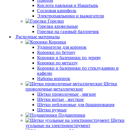
Припой
Кислота паяльная и Нашатырь
Сосновая канифоль
Электропаяльники и выжигатели
Горелки
Горелки кровельные
Горелки на газовый баллончик
Расходные материалы
Коронки
Удлинители для коронок
Коронки по бетону
Коронки и балеринки по дереву
Коронки по металлу
Коронки и балеринки по стеклу,камню и
кафелю
Наборы коронок
Щетки
проволочные,металлические
Щетки проволочные , мягкие
Щетки витые , жесткие
Щетки нейлоновые для браширования
Щетки ручные
Подшипники
Щетки
угольные на электроинструмент