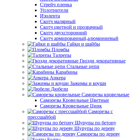
Стрейч пленка
Уплотнители
Изолента
Скотч малярный
Скотч цветной и прозрачный
Скотч двухсторонний
Скотч армированный,алюминиевый
Гайки и шайбы
Пломбы
Талрепы
Гвозди декоративные
Стальные цепи
Карабины
Анкера
Зажимы и коуши
Дюбели
Саморезы кровельные
Саморезы Кровельные Цветные
Саморезы Кровельные Цинк
Саморезы с
прессшайбой
Шурупы по бетону
Шурупы по дереву
Саморезы по дереву
Болты