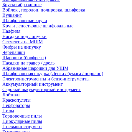
Бруски абразивные
Войлок , поролон, полировка, шлифовка
Вулканит
Шлифовальные круги
Круги лепестковые шлифовальные
Надфиля
Насадки под липучки
Сегменты на МШМ
Фибры на липучку
Черепашки
Шарошки (борфрезы)
Насадки на гравер / дрель
Абразивные шарошки для УШМ
Шлифовальная шкурка (Лента / бумага / поролон)
Электроинструменты и бензоинструменты
Аккумуляторный инструмент
Садовый аккумуляторный инструмент
Лобзики
Краскопульты
Перфораторы
Пилы
Торцовочные пилы
Циркулярные пилы
Пневмоинструмент
Быстросъемы