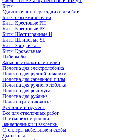
Сверла по металлу центровочное ДТ
Биты
Удлинители и переходники для бит
Биты с ограничителем
Биты Крестовые PH
Биты Крестовые PZ
Биты Шестигранные H
Биты Шлицевые SL
Биты Звездочка T
Биты Кровельные
Наборы бит
Запасные полотна и пилки
Полотна для электролобзика
Полотна для ручной ножовки
Полотна для сабельной пилы
Полотна для ручного лобзика
Полотна для рейсмуса
Полотна для рубанка
Полотна рихтовочные
Ручной инструмент
Все для отделочных работ
Плиткорезы и ролики
Заклепочники и заклепки
Степлеры мебельные и скобы
Дыроколы