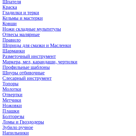
Шпателя
Краска
Гладилки и терки
Кельмы и мастерки
Ковши
Ножи складные мультитулы
Отвесы малярные
Правило
Шприцы для смазки и Масленки
Шарманки
Разметочный инструмент
Маркера, мел, карандаши, чертилки
Профильные шаблоны
Шнуры отбивочные
Слесарный инструмент
Топоры
Молотки
Отвертки
Метчики
Ножовки
Плашки
Болторезы
Ломы и Гвоздодеры
Зубило ручное
Напильники