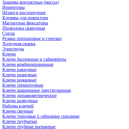
Зажимы контактные (массы)
Инверторы
Шланги кислородные
Клеммы для инвектора
Магнитные фиксаторы
Проволока сварочная
Сопла
Резаки пропановые и горелки
Холодная сварка
Электроды
Ключи
Ключи баллонные и гайковёрты
Ключи комбинированные
Ключи накидные
Ключи разрезные
Ключи рожковые
Ключи трещоточные
Ключи шарнирные /шестигранные
Ключи динамометрические
Ключи разводные
Наборы ключей
Ключи свечные
Ключи торцовые L-образные сквозные
Ключи трубчатые
Ключи трубные рычажные