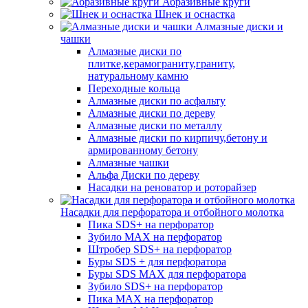
Абразивные круги
Шнек и оснастка
Алмазные диски и
чашки
Алмазные диски по
плитке,керамограниту,граниту,
натуральному камню
Переходные кольца
Алмазные диски по асфальту
Алмазные диски по дереву
Алмазные диски по металлу
Алмазные диски по кирпичу,бетону и
армированному бетону
Алмазные чашки
Альфа Диски по дереву
Насадки на реноватор и роторайзер
Насадки для перфоратора и отбойного молотка
Пика SDS+ на перфоратор
Зубило MAX на перфоратор
Штробер SDS+ на перфоратор
Буры SDS + для перфоратора
Буры SDS MAX для перфоратора
Зубило SDS+ на перфоратор
Пика MAX на перфоратор