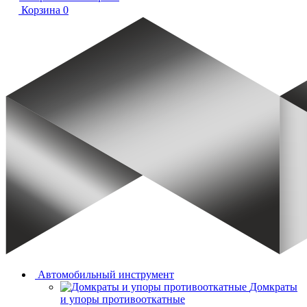
Корзина
0
Автомобильный инструмент
Домкраты
и упоры противооткатные