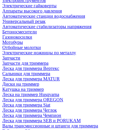
электроинструментов
Электрические гайковерты
Аппараты высокого давления
Автоматические станции водоснабжения
Универсальный резак
Автоматические стабилизаторы напряжения
Бетоносмесители
Газонокосилки
Мотобуры
Отбойные молотки
Электрические ножницы по металлу
Запчасти
Запчасти для триммера
Леска для триммера Вертекс
Сальники для триммера
Леска для триммера MATUR
Диски на триммер
Катушка на триммер
Леска на триммер Husqvarna
Леска для триммера OREGON
Леска для триммера Siat
Леска для триммера Чеглок
Леска для триммера Чемпион
Леска для триммера SEB и PORUKAM
Валы трансмиссионные и штанги для триммера