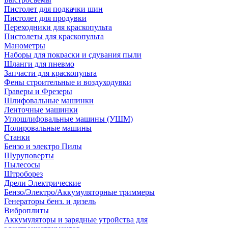
Пистолет для подкачки шин
Пистолет для продувки
Переходники для краскопульта
Пистолеты для краскопульта
Манометры
Наборы для покраски и сдувания пыли
Шланги для пневмо
Запчасти для краскопульта
Фены строительные и воздуходувки
Граверы и Фрезеры
Шлифовальные машинки
Ленточные машинки
Углошлифовальные машины (УШМ)
Полировальные машины
Станки
Бензо и электро Пилы
Шуруповерты
Пылесосы
Штроборез
Дрели Электрические
Бензо/Электро/Аккумуляторные триммеры
Генераторы бенз. и дизель
Виброплиты
Аккумуляторы и зарядные утройства для