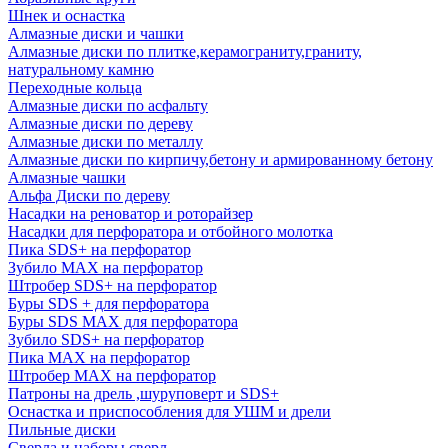
Шнек и оснастка
Алмазные диски и чашки
Алмазные диски по плитке,керамограниту,граниту,
натуральному камню
Переходные кольца
Алмазные диски по асфальту
Алмазные диски по дереву
Алмазные диски по металлу
Алмазные диски по кирпичу,бетону и армированному бетону
Алмазные чашки
Альфа Диски по дереву
Насадки на реноватор и роторайзер
Насадки для перфоратора и отбойного молотка
Пика SDS+ на перфоратор
Зубило MAX на перфоратор
Штробер SDS+ на перфоратор
Буры SDS + для перфоратора
Буры SDS MAX для перфоратора
Зубило SDS+ на перфоратор
Пика MAX на перфоратор
Штробер MAX на перфоратор
Патроны на дрель ,шуруповерт и SDS+
Оснастка и приспособления для УШМ и дрели
Пильные диски
Сверла и наборы сверл