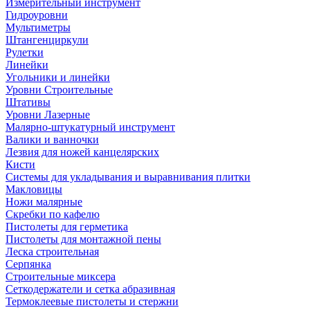
Измерительный инструмент
Гидроуровни
Мультиметры
Штангенциркули
Рулетки
Линейки
Угольники и линейки
Уровни Строительные
Штативы
Уровни Лазерные
Малярно-штукатурный инструмент
Валики и ванночки
Лезвия для ножей канцелярских
Кисти
Системы для укладывания и выравнивания плитки
Макловицы
Ножи малярные
Скребки по кафелю
Пистолеты для герметика
Пистолеты для монтажной пены
Леска строительная
Серпянка
Строительные миксера
Сеткодержатели и сетка абразивная
Термоклеевые пистолеты и стержни