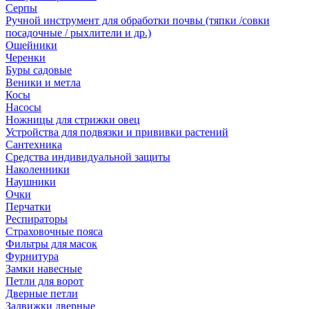
Серпы
Ручной инструмент для обработки почвы (тяпки /совки
посадочные / рыхлители и др.)
Ошейники
Черенки
Буры садовые
Веники и метла
Косы
Насосы
Ножницы для стрижки овец
Устройства для подвязки и прививки растений
Сантехника
Средства индивидуальной защиты
Наколенники
Наушники
Очки
Перчатки
Респираторы
Страховочные пояса
Фильтры для масок
Фурнитура
Замки навесные
Петли для ворот
Дверные петли
Задвижки дверные