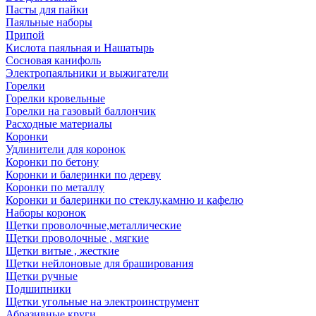
Пасты для пайки
Паяльные наборы
Припой
Кислота паяльная и Нашатырь
Сосновая канифоль
Электропаяльники и выжигатели
Горелки
Горелки кровельные
Горелки на газовый баллончик
Расходные материалы
Коронки
Удлинители для коронок
Коронки по бетону
Коронки и балеринки по дереву
Коронки по металлу
Коронки и балеринки по стеклу,камню и кафелю
Наборы коронок
Щетки проволочные,металлические
Щетки проволочные , мягкие
Щетки витые , жесткие
Щетки нейлоновые для браширования
Щетки ручные
Подшипники
Щетки угольные на электроинструмент
Абразивные круги