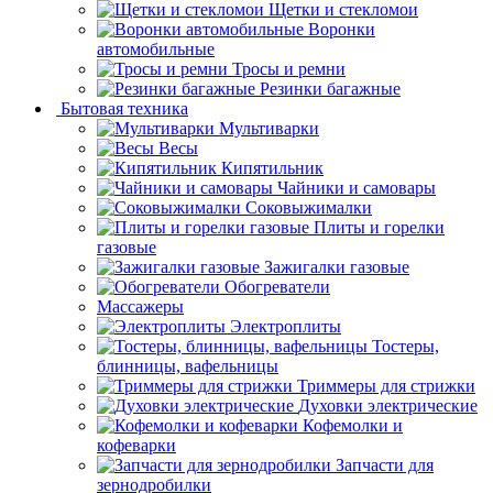
Щетки и стекломои
Воронки
автомобильные
Тросы и ремни
Резинки багажные
Бытовая техника
Мультиварки
Весы
Кипятильник
Чайники и самовары
Соковыжималки
Плиты и горелки
газовые
Зажигалки газовые
Обогреватели
Массажеры
Электроплиты
Тостеры,
блинницы, вафельницы
Триммеры для стрижки
Духовки электрические
Кофемолки и
кофеварки
Запчасти для
зернодробилки