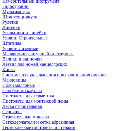
Измерительный инструмент
Гидроуровни
Мультиметры
Штангенциркули
Рулетки
Линейки
Угольники и линейки
Уровни Строительные
Штативы
Уровни Лазерные
Малярно-штукатурный инструмент
Валики и ванночки
Лезвия для ножей канцелярских
Кисти
Системы для укладывания и выравнивания плитки
Макловицы
Ножи малярные
Скребки по кафелю
Пистолеты для герметика
Пистолеты для монтажной пены
Леска строительная
Серпянка
Строительные миксера
Сеткодержатели и сетка абразивная
Термоклеевые пистолеты и стержни