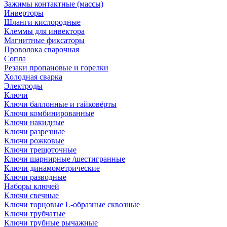
Зажимы контактные (массы)
Инверторы
Шланги кислородные
Клеммы для инвектора
Магнитные фиксаторы
Проволока сварочная
Сопла
Резаки пропановые и горелки
Холодная сварка
Электроды
Ключи
Ключи баллонные и гайковёрты
Ключи комбинированные
Ключи накидные
Ключи разрезные
Ключи рожковые
Ключи трещоточные
Ключи шарнирные /шестигранные
Ключи динамометрические
Ключи разводные
Наборы ключей
Ключи свечные
Ключи торцовые L-образные сквозные
Ключи трубчатые
Ключи трубные рычажные