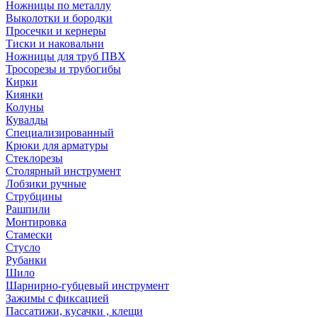
Ножницы по металлу
Выколотки и бородки
Просечки и кернеры
Тиски и наковальни
Ножницы для труб ПВХ
Тросорезы и трубогибы
Кирки
Киянки
Колуны
Кувалды
Специализированный
Крюки для арматуры
Стеклорезы
Столярный инструмент
Лобзики ручные
Струбцины
Рашпили
Монтировка
Стамески
Стусло
Рубанки
Шило
Шарнирно-губцевый инструмент
Зажимы с фиксацией
Пассатижи, кусачки , клещи