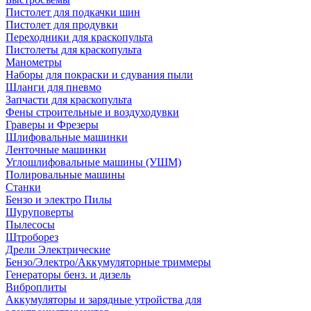
Пистолет для подкачки шин
Пистолет для продувки
Переходники для краскопульта
Пистолеты для краскопульта
Манометры
Наборы для покраски и сдувания пыли
Шланги для пневмо
Запчасти для краскопульта
Фены строительные и воздуходувки
Граверы и Фрезеры
Шлифовальные машинки
Ленточные машинки
Углошлифовальные машины (УШМ)
Полировальные машины
Станки
Бензо и электро Пилы
Шуруповерты
Пылесосы
Штроборез
Дрели Электрические
Бензо/Электро/Аккумуляторные триммеры
Генераторы бенз. и дизель
Виброплиты
Аккумуляторы и зарядные утройства для