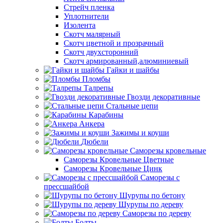
Стрейч пленка
Уплотнители
Изолента
Скотч малярный
Скотч цветной и прозрачный
Скотч двухсторонний
Скотч армированный,алюминиевый
Гайки и шайбы
Пломбы
Талрепы
Гвозди декоративные
Стальные цепи
Карабины
Анкера
Зажимы и коуши
Дюбели
Саморезы кровельные
Саморезы Кровельные Цветные
Саморезы Кровельные Цинк
Саморезы с
прессшайбой
Шурупы по бетону
Шурупы по дереву
Саморезы по дереву
Болты