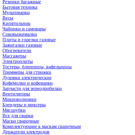
Резинки багажные
Бытовая техника
Мультиварки
Весы
Кипятильник
Чайники и самовары
Соковыжималки
Плиты и горелки газовые
Зажигалки газовые
Обогреватели
Массажеры
Электроплиты
Тостеры, блинницы, вафельницы
Триммеры для стрижки
Духовки электрические
Кофемолки и кофеварки
Запчасти для зернодробилки
Вентиляторы
Микроволновки
Блендеры и миксеры
Мясорубки
Все для сварки
Маски сварочные
Комплектующие к маскам сварочным
Держатели электродов