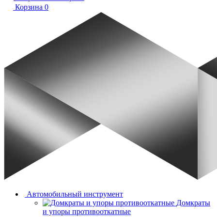
Корзина
0
Автомобильный инструмент
Домкраты
и упоры противооткатные