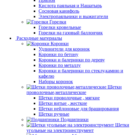
Припой
Кислота паяльная и Нашатырь
Сосновая канифоль
Электропаяльники и выжигатели
Горелки
Горелки кровельные
Горелки на газовый баллончик
Расходные материалы
Коронки
Удлинители для коронок
Коронки по бетону
Коронки и балеринки по дереву
Коронки по металлу
Коронки и балеринки по стеклу,камню и
кафелю
Наборы коронок
Щетки
проволочные,металлические
Щетки проволочные , мягкие
Щетки витые , жесткие
Щетки нейлоновые для браширования
Щетки ручные
Подшипники
Щетки
угольные на электроинструмент