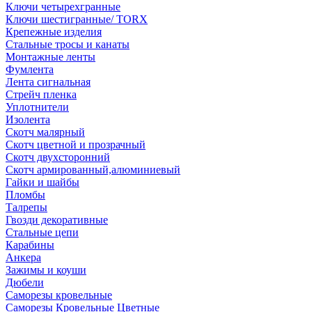
Ключи четырехгранные
Ключи шестигранные/ TORX
Крепежные изделия
Стальные тросы и канаты
Монтажные ленты
Фумлента
Лента сигнальная
Стрейч пленка
Уплотнители
Изолента
Скотч малярный
Скотч цветной и прозрачный
Скотч двухсторонний
Скотч армированный,алюминиевый
Гайки и шайбы
Пломбы
Талрепы
Гвозди декоративные
Стальные цепи
Карабины
Анкера
Зажимы и коуши
Дюбели
Саморезы кровельные
Саморезы Кровельные Цветные