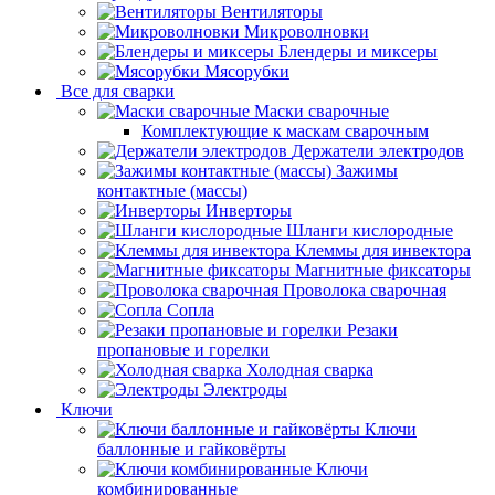
Вентиляторы
Микроволновки
Блендеры и миксеры
Мясорубки
Все для сварки
Маски сварочные
Комплектующие к маскам сварочным
Держатели электродов
Зажимы
контактные (массы)
Инверторы
Шланги кислородные
Клеммы для инвектора
Магнитные фиксаторы
Проволока сварочная
Сопла
Резаки
пропановые и горелки
Холодная сварка
Электроды
Ключи
Ключи
баллонные и гайковёрты
Ключи
комбинированные