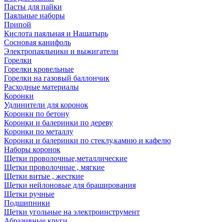
Пасты для пайки
Паяльные наборы
Припой
Кислота паяльная и Нашатырь
Сосновая канифоль
Электропаяльники и выжигатели
Горелки
Горелки кровельные
Горелки на газовый баллончик
Расходные материалы
Коронки
Удлинители для коронок
Коронки по бетону
Коронки и балеринки по дереву
Коронки по металлу
Коронки и балеринки по стеклу,камню и кафелю
Наборы коронок
Щетки проволочные,металлические
Щетки проволочные , мягкие
Щетки витые , жесткие
Щетки нейлоновые для браширования
Щетки ручные
Подшипники
Щетки угольные на электроинструмент
Абразивные круги