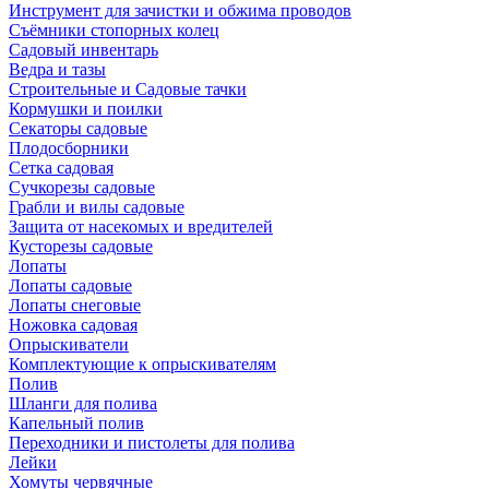
Инструмент для зачистки и обжима проводов
Съёмники стопорных колец
Садовый инвентарь
Ведра и тазы
Строительные и Садовые тачки
Кормушки и поилки
Секаторы садовые
Плодосборники
Сетка садовая
Сучкорезы садовые
Грабли и вилы садовые
Защита от насекомых и вредителей
Кусторезы садовые
Лопаты
Лопаты садовые
Лопаты снеговые
Ножовка садовая
Опрыскиватели
Комплектующие к опрыскивателям
Полив
Шланги для полива
Капельный полив
Переходники и пистолеты для полива
Лейки
Хомуты червячные