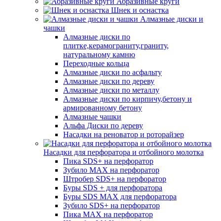
Абразивные круги
Шнек и оснастка
Алмазные диски и
чашки
Алмазные диски по
плитке,керамограниту,граниту,
натуральному камню
Переходные кольца
Алмазные диски по асфальту
Алмазные диски по дереву
Алмазные диски по металлу
Алмазные диски по кирпичу,бетону и
армированному бетону
Алмазные чашки
Альфа Диски по дереву
Насадки на реноватор и роторайзер
Насадки для перфоратора и отбойного молотка
Пика SDS+ на перфоратор
Зубило MAX на перфоратор
Штробер SDS+ на перфоратор
Буры SDS + для перфоратора
Буры SDS MAX для перфоратора
Зубило SDS+ на перфоратор
Пика MAX на перфоратор