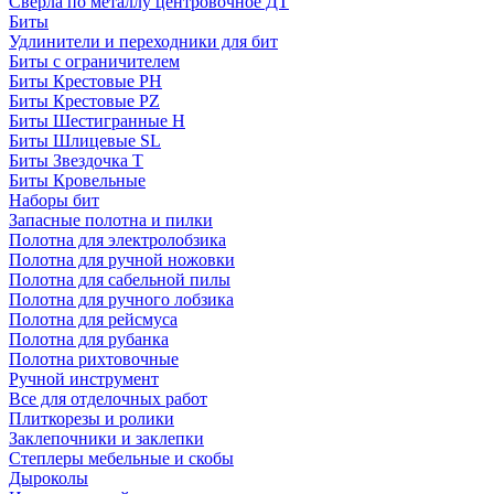
Сверла по металлу центровочное ДТ
Биты
Удлинители и переходники для бит
Биты с ограничителем
Биты Крестовые PH
Биты Крестовые PZ
Биты Шестигранные H
Биты Шлицевые SL
Биты Звездочка T
Биты Кровельные
Наборы бит
Запасные полотна и пилки
Полотна для электролобзика
Полотна для ручной ножовки
Полотна для сабельной пилы
Полотна для ручного лобзика
Полотна для рейсмуса
Полотна для рубанка
Полотна рихтовочные
Ручной инструмент
Все для отделочных работ
Плиткорезы и ролики
Заклепочники и заклепки
Степлеры мебельные и скобы
Дыроколы