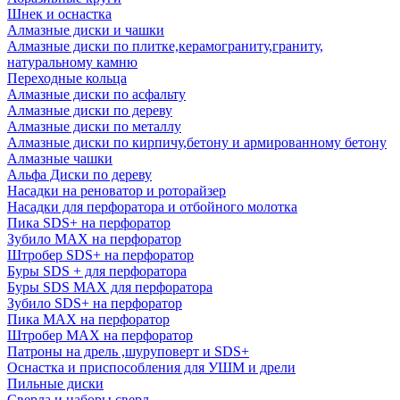
Шнек и оснастка
Алмазные диски и чашки
Алмазные диски по плитке,керамограниту,граниту,
натуральному камню
Переходные кольца
Алмазные диски по асфальту
Алмазные диски по дереву
Алмазные диски по металлу
Алмазные диски по кирпичу,бетону и армированному бетону
Алмазные чашки
Альфа Диски по дереву
Насадки на реноватор и роторайзер
Насадки для перфоратора и отбойного молотка
Пика SDS+ на перфоратор
Зубило MAX на перфоратор
Штробер SDS+ на перфоратор
Буры SDS + для перфоратора
Буры SDS MAX для перфоратора
Зубило SDS+ на перфоратор
Пика MAX на перфоратор
Штробер MAX на перфоратор
Патроны на дрель ,шуруповерт и SDS+
Оснастка и приспособления для УШМ и дрели
Пильные диски
Сверла и наборы сверл