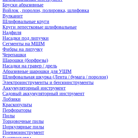
Бруски абразивные
Войлок , поролон, полировка, шлифовка
Вулканит
Шлифовальные круги
Круги лепестковые шлифовальные
Надфиля
Насадки под липучки
Сегменты на МШМ
Фибры на липучку
Черепашки
Шарошки (борфрезы)
Насадки на гравер / дрель
Абразивные шарошки для УШМ
Шлифовальная шкурка (Лента / бумага / поролон)
Электроинструменты и бензоинструменты
Аккумуляторный инструмент
Садовый аккумуляторный инструмент
Лобзики
Краскопульты
Перфораторы
Пилы
Торцовочные пилы
Циркулярные пилы
Пневмоинструмент
Быстросъемы