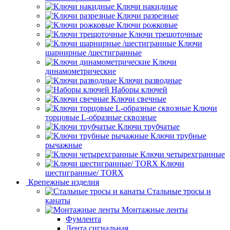
Ключи накидные
Ключи разрезные
Ключи рожковые
Ключи трещоточные
Ключи
шарнирные /шестигранные
Ключи
динамометрические
Ключи разводные
Наборы ключей
Ключи свечные
Ключи
торцовые L-образные сквозные
Ключи трубчатые
Ключи трубные
рычажные
Ключи четырехгранные
Ключи
шестигранные/ TORX
Крепежные изделия
Стальные тросы и
канаты
Монтажные ленты
Фумлента
Лента сигнальная