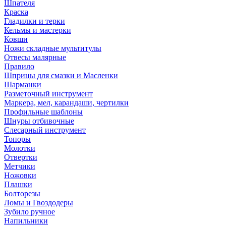
Шпателя
Краска
Гладилки и терки
Кельмы и мастерки
Ковши
Ножи складные мультитулы
Отвесы малярные
Правило
Шприцы для смазки и Масленки
Шарманки
Разметочный инструмент
Маркера, мел, карандаши, чертилки
Профильные шаблоны
Шнуры отбивочные
Слесарный инструмент
Топоры
Молотки
Отвертки
Метчики
Ножовки
Плашки
Болторезы
Ломы и Гвоздодеры
Зубило ручное
Напильники