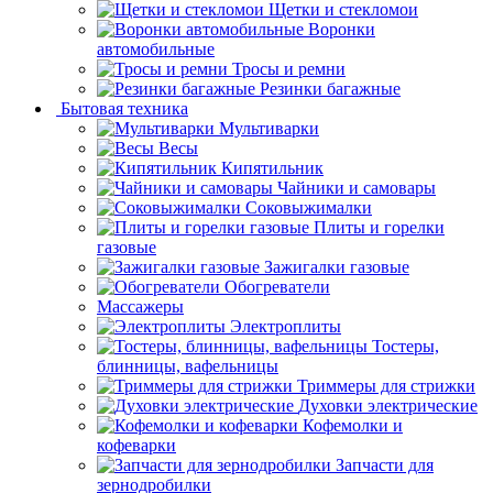
Щетки и стекломои
Воронки
автомобильные
Тросы и ремни
Резинки багажные
Бытовая техника
Мультиварки
Весы
Кипятильник
Чайники и самовары
Соковыжималки
Плиты и горелки
газовые
Зажигалки газовые
Обогреватели
Массажеры
Электроплиты
Тостеры,
блинницы, вафельницы
Триммеры для стрижки
Духовки электрические
Кофемолки и
кофеварки
Запчасти для
зернодробилки