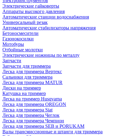
электроинструментов
Электрические гайковерты
Аппараты высокого давления
Автоматические станции водоснабжения
Универсальный резак
Автоматические стабилизаторы напряжения
Бетоносмесители
Газонокосилки
Мотобуры
Отбойные молотки
Электрические ножницы по металлу
Запчасти
Запчасти для триммера
Леска для триммера Вертекс
Сальники для триммера
Леска для триммера MATUR
Диски на триммер
Катушка на триммер
Леска на триммер Husqvarna
Леска для триммера OREGON
Леска для триммера Siat
Леска для триммера Чеглок
Леска для триммера Чемпион
Леска для триммера SEB и PORUKAM
Валы трансмиссионные и штанги для триммера