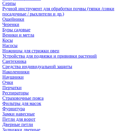
Серпы
Ручной инструмент для обработки почвы (тяпки /совки
посадочные / рыхлители и др.)
Ошейники
Черенки
Буры садовые
Веники и метла
Косы
Насосы
Ножницы для стрижки овец
Устройства для подвязки и прививки растений
Сантехника
Средства индивидуальной защиты
Наколенники
Наушники
Очки
Перчатки
Респираторы
Страховочные пояса
Фильтры для масок
Фурнитура
Замки навесные
Петли для ворот
Дверные петли
Задвижки дверные