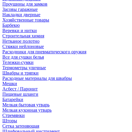
Проушины для замков
Засовы гаражные
Накладки дверные
Хозяйственные товары
Барбекю
Веревки и нитки
Строительная химия
Нетканое полотно
Стяжки нейлоновые
Расходники для пневматического оружия
Все для сушки белья
Тележки-сумки
Термометры уличные
Швабры и тряпки
Расходные материалы для швабры
Мешки
Асбест / Паронит
Пищевые шланги
Батарейки
Мелкая бытовая утварь
Мелкая кухонная утварь
Стремянки
Шторы
Сетка затеняющая
Шлифовальный инструмент