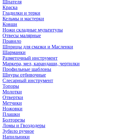
Шпателя
Краска
Гладилки и терки
Кельмы и мастерки
Ковши
Ножи складные мультитулы
Отвесы малярные
Правило
Шприцы для смазки и Масленки
Шарманки
Разметочный инструмент
Маркера, мел, карандаши, чертилки
Профильные шаблоны
Шнуры отбивочные
Слесарный инструмент
Топоры
Молотки
Отвертки
Метчики
Ножовки
Плашки
Болторезы
Ломы и Гвоздодеры
Зубило ручное
Напильники