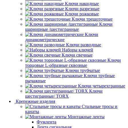
Ключи накидные
Ключи разрезные
Ключи рожковые
Ключи трещоточные
Ключи
шарнирные /шестигранные
Ключи
динамометрические
Ключи разводные
Наборы ключей
Ключи свечные
Ключи
торцовые L-образные сквозные
Ключи трубчатые
Ключи трубные
рычажные
Ключи четырехгранные
Ключи
шестигранные/ TORX
Крепежные изделия
Стальные тросы и
канаты
Монтажные ленты
Фумлента
Лента сигнальная