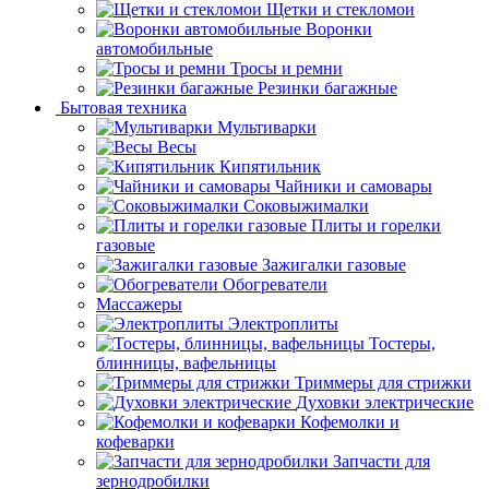
Щетки и стекломои
Воронки
автомобильные
Тросы и ремни
Резинки багажные
Бытовая техника
Мультиварки
Весы
Кипятильник
Чайники и самовары
Соковыжималки
Плиты и горелки
газовые
Зажигалки газовые
Обогреватели
Массажеры
Электроплиты
Тостеры,
блинницы, вафельницы
Триммеры для стрижки
Духовки электрические
Кофемолки и
кофеварки
Запчасти для
зернодробилки