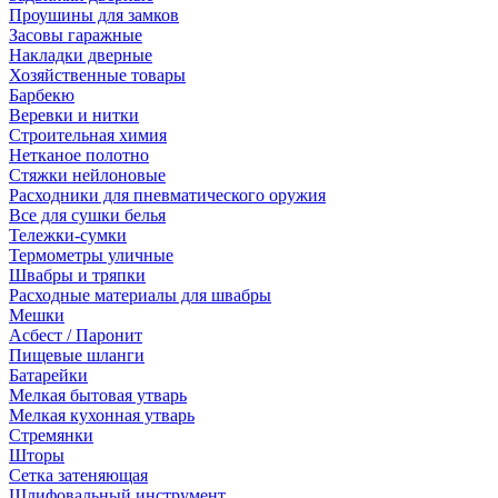
Проушины для замков
Засовы гаражные
Накладки дверные
Хозяйственные товары
Барбекю
Веревки и нитки
Строительная химия
Нетканое полотно
Стяжки нейлоновые
Расходники для пневматического оружия
Все для сушки белья
Тележки-сумки
Термометры уличные
Швабры и тряпки
Расходные материалы для швабры
Мешки
Асбест / Паронит
Пищевые шланги
Батарейки
Мелкая бытовая утварь
Мелкая кухонная утварь
Стремянки
Шторы
Сетка затеняющая
Шлифовальный инструмент