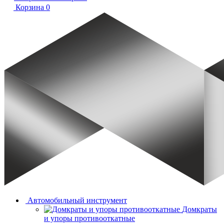
Корзина
0
Автомобильный инструмент
Домкраты
и упоры противооткатные