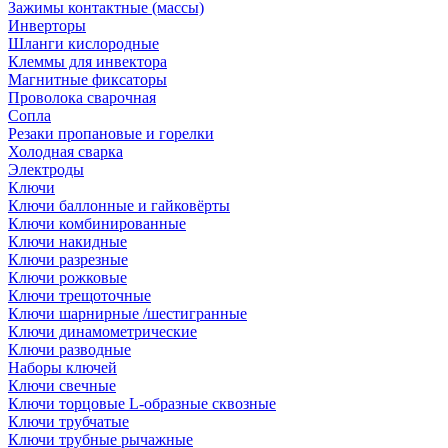
Зажимы контактные (массы)
Инверторы
Шланги кислородные
Клеммы для инвектора
Магнитные фиксаторы
Проволока сварочная
Сопла
Резаки пропановые и горелки
Холодная сварка
Электроды
Ключи
Ключи баллонные и гайковёрты
Ключи комбинированные
Ключи накидные
Ключи разрезные
Ключи рожковые
Ключи трещоточные
Ключи шарнирные /шестигранные
Ключи динамометрические
Ключи разводные
Наборы ключей
Ключи свечные
Ключи торцовые L-образные сквозные
Ключи трубчатые
Ключи трубные рычажные