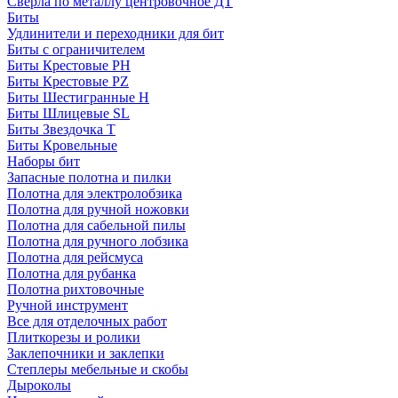
Сверла по металлу центровочное ДТ
Биты
Удлинители и переходники для бит
Биты с ограничителем
Биты Крестовые PH
Биты Крестовые PZ
Биты Шестигранные H
Биты Шлицевые SL
Биты Звездочка T
Биты Кровельные
Наборы бит
Запасные полотна и пилки
Полотна для электролобзика
Полотна для ручной ножовки
Полотна для сабельной пилы
Полотна для ручного лобзика
Полотна для рейсмуса
Полотна для рубанка
Полотна рихтовочные
Ручной инструмент
Все для отделочных работ
Плиткорезы и ролики
Заклепочники и заклепки
Степлеры мебельные и скобы
Дыроколы