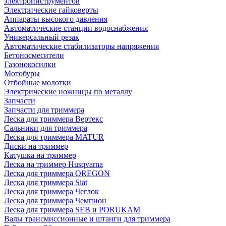
электроинструментов
Электрические гайковерты
Аппараты высокого давления
Автоматические станции водоснабжения
Универсальный резак
Автоматические стабилизаторы напряжения
Бетоносмесители
Газонокосилки
Мотобуры
Отбойные молотки
Электрические ножницы по металлу
Запчасти
Запчасти для триммера
Леска для триммера Вертекс
Сальники для триммера
Леска для триммера MATUR
Диски на триммер
Катушка на триммер
Леска на триммер Husqvarna
Леска для триммера OREGON
Леска для триммера Siat
Леска для триммера Чеглок
Леска для триммера Чемпион
Леска для триммера SEB и PORUKAM
Валы трансмиссионные и штанги для триммера