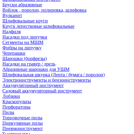
Бруски абразивные
Войлок , поролон, полировка, шлифовка
Вулканит
Шлифовальные круги
Круги лепестковые шлифовальные
Надфиля
Насадки под липучки
Сегменты на МШМ
Фибры на липучку
Черепашки
Шарошки (борфрезы)
Насадки на гравер / дрель
Абразивные шарошки для УШМ
Шлифовальная шкурка (Лента / бумага / поролон)
Электроинструменты и бензоинструменты
Аккумуляторный инструмент
Садовый аккумуляторный инструмент
Лобзики
Краскопульты
Перфораторы
Пилы
Торцовочные пилы
Циркулярные пилы
Пневмоинструмент
Быстросъемы