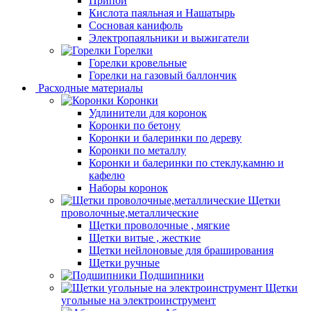
Припой
Кислота паяльная и Нашатырь
Сосновая канифоль
Электропаяльники и выжигатели
Горелки
Горелки кровельные
Горелки на газовый баллончик
Расходные материалы
Коронки
Удлинители для коронок
Коронки по бетону
Коронки и балеринки по дереву
Коронки по металлу
Коронки и балеринки по стеклу,камню и
кафелю
Наборы коронок
Щетки
проволочные,металлические
Щетки проволочные , мягкие
Щетки витые , жесткие
Щетки нейлоновые для браширования
Щетки ручные
Подшипники
Щетки
угольные на электроинструмент