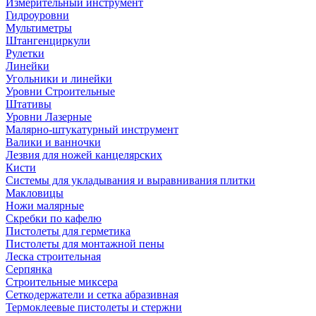
Измерительный инструмент
Гидроуровни
Мультиметры
Штангенциркули
Рулетки
Линейки
Угольники и линейки
Уровни Строительные
Штативы
Уровни Лазерные
Малярно-штукатурный инструмент
Валики и ванночки
Лезвия для ножей канцелярских
Кисти
Системы для укладывания и выравнивания плитки
Макловицы
Ножи малярные
Скребки по кафелю
Пистолеты для герметика
Пистолеты для монтажной пены
Леска строительная
Серпянка
Строительные миксера
Сеткодержатели и сетка абразивная
Термоклеевые пистолеты и стержни