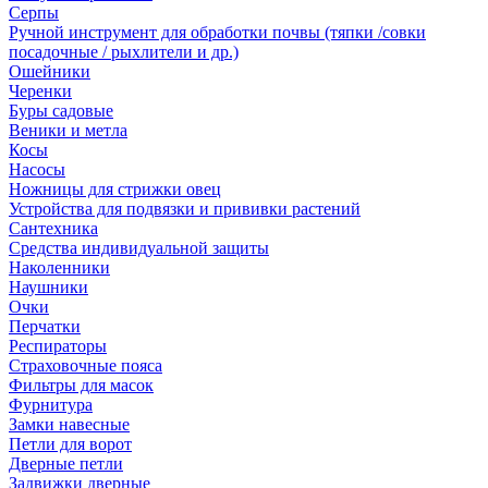
Серпы
Ручной инструмент для обработки почвы (тяпки /совки
посадочные / рыхлители и др.)
Ошейники
Черенки
Буры садовые
Веники и метла
Косы
Насосы
Ножницы для стрижки овец
Устройства для подвязки и прививки растений
Сантехника
Средства индивидуальной защиты
Наколенники
Наушники
Очки
Перчатки
Респираторы
Страховочные пояса
Фильтры для масок
Фурнитура
Замки навесные
Петли для ворот
Дверные петли
Задвижки дверные