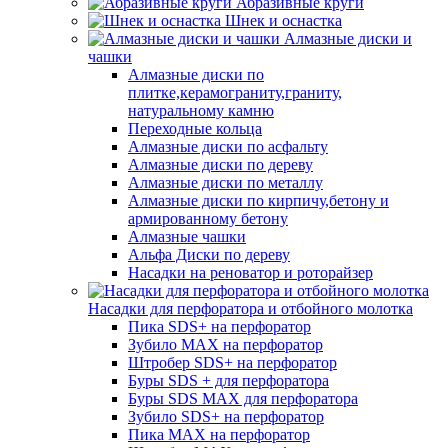
Абразивные круги
Шнек и оснастка
Алмазные диски и
чашки
Алмазные диски по
плитке,керамограниту,граниту,
натуральному камню
Переходные кольца
Алмазные диски по асфальту
Алмазные диски по дереву
Алмазные диски по металлу
Алмазные диски по кирпичу,бетону и
армированному бетону
Алмазные чашки
Альфа Диски по дереву
Насадки на реноватор и роторайзер
Насадки для перфоратора и отбойного молотка
Пика SDS+ на перфоратор
Зубило MAX на перфоратор
Штробер SDS+ на перфоратор
Буры SDS + для перфоратора
Буры SDS MAX для перфоратора
Зубило SDS+ на перфоратор
Пика MAX на перфоратор