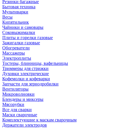
Резинки багажные
Бытовая техника
Мультиварки
Весы
Кипятильник
Чайники и самовары
Соковыжималки
Плиты и горелки газовые
Зажигалки газовые
Обогреватели
Массажеры
Электроплиты
Тостеры, блинницы, вафельницы
Триммеры для стрижки
Духовки электрические
Кофемолки и кофеварки
Запчасти для зернодробилки
Вентиляторы
Микроволновки
Блендеры и миксеры
Мясорубки
Все для сварки
Маски сварочные
Комплектующие к маскам сварочным
Держатели электродов