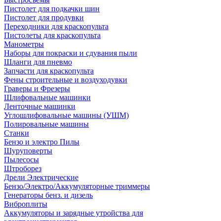
Пистолет для подкачки шин
Пистолет для продувки
Переходники для краскопульта
Пистолеты для краскопульта
Манометры
Наборы для покраски и сдувания пыли
Шланги для пневмо
Запчасти для краскопульта
Фены строительные и воздуходувки
Граверы и Фрезеры
Шлифовальные машинки
Ленточные машинки
Углошлифовальные машины (УШМ)
Полировальные машины
Станки
Бензо и электро Пилы
Шуруповерты
Пылесосы
Штроборез
Дрели Электрические
Бензо/Электро/Аккумуляторные триммеры
Генераторы бенз. и дизель
Виброплиты
Аккумуляторы и зарядные утройства для