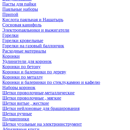
Пасты для пайки
Паяльные наборы
Припой
Кислота паяльная и Нашатырь
Сосновая канифоль
Электропаяльники и выжигатели
Горелки
Горелки кровельные
Горелки на газовый баллончик
Расходные материалы
Коронки
Удлинители для коронок
Коронки по бетону
Коронки и балеринки по дереву
Коронки по металлу
Коронки и балеринки по стеклу,камню и кафелю
Наборы коронок
Щетки проволочные,металлические
Щетки проволочные , мягкие
Щетки витые , жесткие
Щетки нейлоновые для браширования
Щетки ручные
Подшипники
Щетки угольные на электроинструмент
Абразивные круги