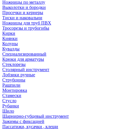
Ножницы по металлу
Выколотки и бородки
Просечки и кернеры
Тиски и наковальни
Ножницы для труб ПВХ
Тросорезы и трубогибы
Кирки
Киянки
Колуны
Кувалды
Специализированный
Крюки для арматуры
Стеклорезы
Столярный инструмент
Лобзики ручные
Струбцины
Рашпили
Монтировка
Стамески
Стусло
Рубанки
Шило
Шарнирно-губцевый инструмент
Зажимы с фиксацией
Пассатижи, кусачки , клещи