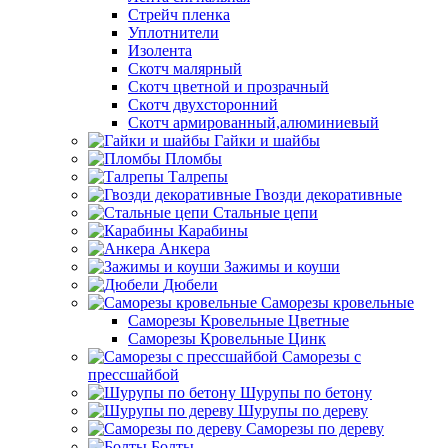
Стрейч пленка
Уплотнители
Изолента
Скотч малярный
Скотч цветной и прозрачный
Скотч двухсторонний
Скотч армированный,алюминиевый
Гайки и шайбы
Пломбы
Талрепы
Гвозди декоративные
Стальные цепи
Карабины
Анкера
Зажимы и коуши
Дюбели
Саморезы кровельные
Саморезы Кровельные Цветные
Саморезы Кровельные Цинк
Саморезы с
прессшайбой
Шурупы по бетону
Шурупы по дереву
Саморезы по дереву
Болты