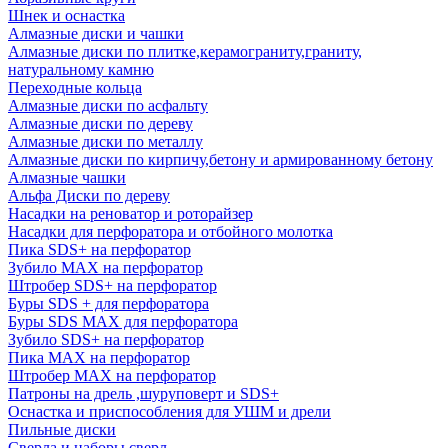
Шнек и оснастка
Алмазные диски и чашки
Алмазные диски по плитке,керамограниту,граниту,
натуральному камню
Переходные кольца
Алмазные диски по асфальту
Алмазные диски по дереву
Алмазные диски по металлу
Алмазные диски по кирпичу,бетону и армированному бетону
Алмазные чашки
Альфа Диски по дереву
Насадки на реноватор и роторайзер
Насадки для перфоратора и отбойного молотка
Пика SDS+ на перфоратор
Зубило MAX на перфоратор
Штробер SDS+ на перфоратор
Буры SDS + для перфоратора
Буры SDS MAX для перфоратора
Зубило SDS+ на перфоратор
Пика MAX на перфоратор
Штробер MAX на перфоратор
Патроны на дрель ,шуруповерт и SDS+
Оснастка и приспособления для УШМ и дрели
Пильные диски
Сверла и наборы сверл