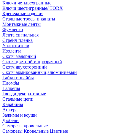
Ключи четырехгранные
Ключи шестигранные/ TORX
Крепежные изделия
Стальные тросы и канаты
Монтажные ленты
Фумлента
Лента сигнальная
Стрейч пленка
Уплотнители
Изолента
Скотч малярный
Скотч цветной и прозрачный
Скотч двухсторонний
Скотч армированный,алюминиевый
Гайки и шайбы
Пломбы
Талрепы
Гвозди декоративные
Стальные цепи
Карабины
Анкера
Зажимы и коуши
Дюбели
Саморезы кровельные
Саморезы Кровельные Цветные