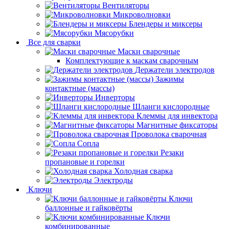
Вентиляторы
Микроволновки
Блендеры и миксеры
Мясорубки
Все для сварки
Маски сварочные
Комплектующие к маскам сварочным
Держатели электродов
Зажимы
контактные (массы)
Инверторы
Шланги кислородные
Клеммы для инвектора
Магнитные фиксаторы
Проволока сварочная
Сопла
Резаки
пропановые и горелки
Холодная сварка
Электроды
Ключи
Ключи
баллонные и гайковёрты
Ключи
комбинированные