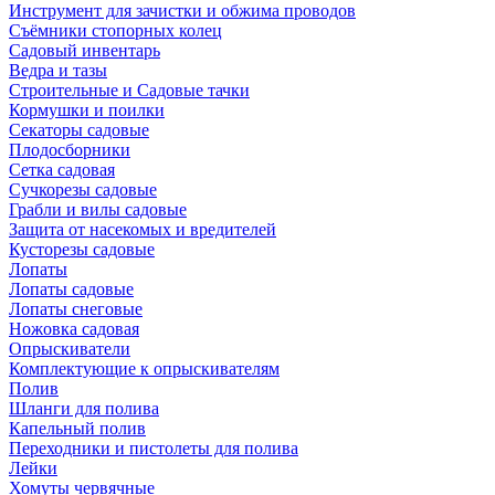
Инструмент для зачистки и обжима проводов
Съёмники стопорных колец
Садовый инвентарь
Ведра и тазы
Строительные и Садовые тачки
Кормушки и поилки
Секаторы садовые
Плодосборники
Сетка садовая
Сучкорезы садовые
Грабли и вилы садовые
Защита от насекомых и вредителей
Кусторезы садовые
Лопаты
Лопаты садовые
Лопаты снеговые
Ножовка садовая
Опрыскиватели
Комплектующие к опрыскивателям
Полив
Шланги для полива
Капельный полив
Переходники и пистолеты для полива
Лейки
Хомуты червячные