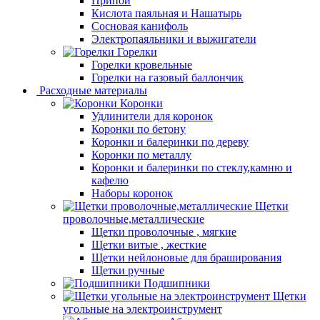
Припой
Кислота паяльная и Нашатырь
Сосновая канифоль
Электропаяльники и выжигатели
Горелки
Горелки кровельные
Горелки на газовый баллончик
Расходные материалы
Коронки
Удлинители для коронок
Коронки по бетону
Коронки и балеринки по дереву
Коронки по металлу
Коронки и балеринки по стеклу,камню и
кафелю
Наборы коронок
Щетки
проволочные,металлические
Щетки проволочные , мягкие
Щетки витые , жесткие
Щетки нейлоновые для браширования
Щетки ручные
Подшипники
Щетки
угольные на электроинструмент