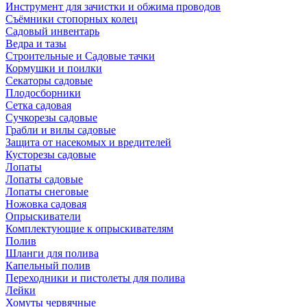
Инструмент для зачистки и обжима проводов
Съёмники стопорных колец
Садовый инвентарь
Ведра и тазы
Строительные и Садовые тачки
Кормушки и поилки
Секаторы садовые
Плодосборники
Сетка садовая
Сучкорезы садовые
Грабли и вилы садовые
Защита от насекомых и вредителей
Кусторезы садовые
Лопаты
Лопаты садовые
Лопаты снеговые
Ножовка садовая
Опрыскиватели
Комплектующие к опрыскивателям
Полив
Шланги для полива
Капельный полив
Переходники и пистолеты для полива
Лейки
Хомуты червячные