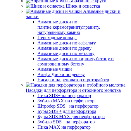
Абразивные круги
Шнек и оснастка
Алмазные диски и
чашки
Алмазные диски по
плитке,керамограниту,граниту,
натуральному камню
Переходные кольца
Алмазные диски по асфальту
Алмазные диски по дереву
Алмазные диски по металлу
Алмазные диски по кирпичу,бетону и
армированному бетону
Алмазные чашки
Альфа Диски по дереву
Насадки на реноватор и роторайзер
Насадки для перфоратора и отбойного молотка
Пика SDS+ на перфоратор
Зубило MAX на перфоратор
Штробер SDS+ на перфоратор
Буры SDS + для перфоратора
Буры SDS MAX для перфоратора
Зубило SDS+ на перфоратор
Пика MAX на перфоратор