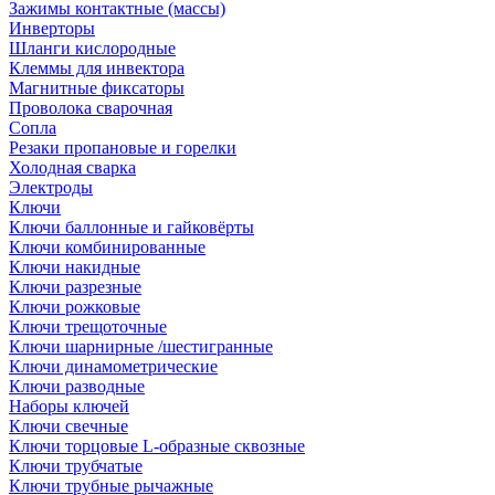
Зажимы контактные (массы)
Инверторы
Шланги кислородные
Клеммы для инвектора
Магнитные фиксаторы
Проволока сварочная
Сопла
Резаки пропановые и горелки
Холодная сварка
Электроды
Ключи
Ключи баллонные и гайковёрты
Ключи комбинированные
Ключи накидные
Ключи разрезные
Ключи рожковые
Ключи трещоточные
Ключи шарнирные /шестигранные
Ключи динамометрические
Ключи разводные
Наборы ключей
Ключи свечные
Ключи торцовые L-образные сквозные
Ключи трубчатые
Ключи трубные рычажные