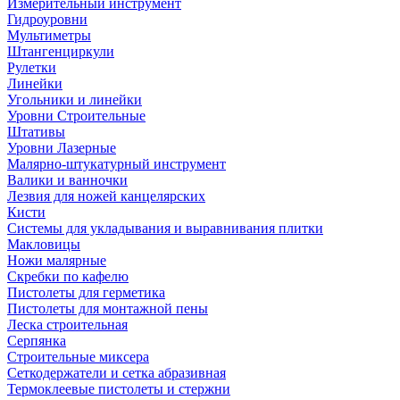
Измерительный инструмент
Гидроуровни
Мультиметры
Штангенциркули
Рулетки
Линейки
Угольники и линейки
Уровни Строительные
Штативы
Уровни Лазерные
Малярно-штукатурный инструмент
Валики и ванночки
Лезвия для ножей канцелярских
Кисти
Системы для укладывания и выравнивания плитки
Макловицы
Ножи малярные
Скребки по кафелю
Пистолеты для герметика
Пистолеты для монтажной пены
Леска строительная
Серпянка
Строительные миксера
Сеткодержатели и сетка абразивная
Термоклеевые пистолеты и стержни