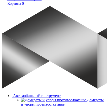
Корзина
0
Автомобильный инструмент
Домкраты
и упоры противооткатные