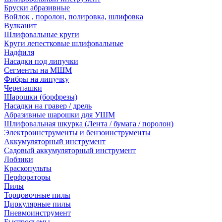
Бруски абразивные
Войлок , поролон, полировка, шлифовка
Вулканит
Шлифовальные круги
Круги лепестковые шлифовальные
Надфиля
Насадки под липучки
Сегменты на МШМ
Фибры на липучку
Черепашки
Шарошки (борфрезы)
Насадки на гравер / дрель
Абразивные шарошки для УШМ
Шлифовальная шкурка (Лента / бумага / поролон)
Электроинструменты и бензоинструменты
Аккумуляторный инструмент
Садовый аккумуляторный инструмент
Лобзики
Краскопульты
Перфораторы
Пилы
Торцовочные пилы
Циркулярные пилы
Пневмоинструмент
Быстросъемы