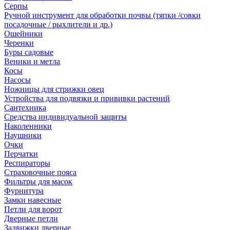
Серпы
Ручной инструмент для обработки почвы (тяпки /совки
посадочные / рыхлители и др.)
Ошейники
Черенки
Буры садовые
Веники и метла
Косы
Насосы
Ножницы для стрижки овец
Устройства для подвязки и прививки растений
Сантехника
Средства индивидуальной защиты
Наколенники
Наушники
Очки
Перчатки
Респираторы
Страховочные пояса
Фильтры для масок
Фурнитура
Замки навесные
Петли для ворот
Дверные петли
Задвижки дверные