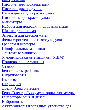
Пистолет для подкачки шин
Пистолет для продувки
Переходники для краскопульта
Пистолеты для краскопульта
Манометры
Наборы для покраски и сдувания пыли
Шланги для пневмо
Запчасти для краскопульта
Фены строительные и воздуходувки
Граверы и Фрезеры
Шлифовальные машинки
Ленточные машинки
Углошлифовальные машины (УШМ)
Полировальные машины
Станки
Бензо и электро Пилы
Шуруповерты
Пылесосы
Штроборез
Дрели Электрические
Бензо/Электро/Аккумуляторные триммеры
Генераторы бенз. и дизель
Виброплиты
Аккумуляторы и зарядные утройства для