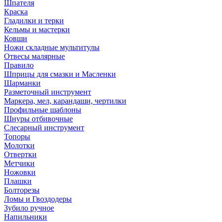
Шпателя
Краска
Гладилки и терки
Кельмы и мастерки
Ковши
Ножи складные мультитулы
Отвесы малярные
Правило
Шприцы для смазки и Масленки
Шарманки
Разметочный инструмент
Маркера, мел, карандаши, чертилки
Профильные шаблоны
Шнуры отбивочные
Слесарный инструмент
Топоры
Молотки
Отвертки
Метчики
Ножовки
Плашки
Болторезы
Ломы и Гвоздодеры
Зубило ручное
Напильники