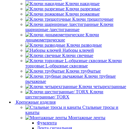
Ключи накидные
Ключи разрезные
Ключи рожковые
Ключи трещоточные
Ключи
шарнирные /шестигранные
Ключи
динамометрические
Ключи разводные
Наборы ключей
Ключи свечные
Ключи
торцовые L-образные сквозные
Ключи трубчатые
Ключи трубные
рычажные
Ключи четырехгранные
Ключи
шестигранные/ TORX
Крепежные изделия
Стальные тросы и
канаты
Монтажные ленты
Фумлента
Лента сигнальная