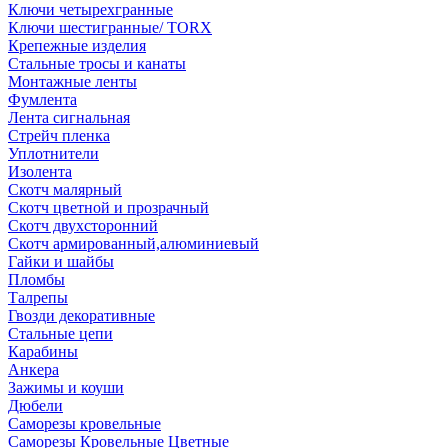
Ключи четырехгранные
Ключи шестигранные/ TORX
Крепежные изделия
Стальные тросы и канаты
Монтажные ленты
Фумлента
Лента сигнальная
Стрейч пленка
Уплотнители
Изолента
Скотч малярный
Скотч цветной и прозрачный
Скотч двухсторонний
Скотч армированный,алюминиевый
Гайки и шайбы
Пломбы
Талрепы
Гвозди декоративные
Стальные цепи
Карабины
Анкера
Зажимы и коуши
Дюбели
Саморезы кровельные
Саморезы Кровельные Цветные