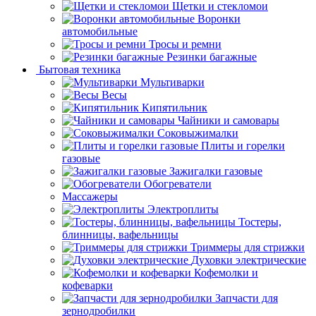
Щетки и стекломои
Воронки
автомобильные
Тросы и ремни
Резинки багажные
Бытовая техника
Мультиварки
Весы
Кипятильник
Чайники и самовары
Соковыжималки
Плиты и горелки
газовые
Зажигалки газовые
Обогреватели
Массажеры
Электроплиты
Тостеры,
блинницы, вафельницы
Триммеры для стрижки
Духовки электрические
Кофемолки и
кофеварки
Запчасти для
зернодробилки