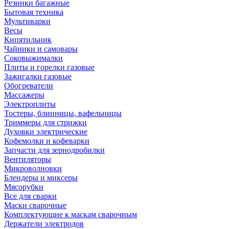
Резинки багажные
Бытовая техника
Мультиварки
Весы
Кипятильник
Чайники и самовары
Соковыжималки
Плиты и горелки газовые
Зажигалки газовые
Обогреватели
Массажеры
Электроплиты
Тостеры, блинницы, вафельницы
Триммеры для стрижки
Духовки электрические
Кофемолки и кофеварки
Запчасти для зернодробилки
Вентиляторы
Микроволновки
Блендеры и миксеры
Мясорубки
Все для сварки
Маски сварочные
Комплектующие к маскам сварочным
Держатели электродов