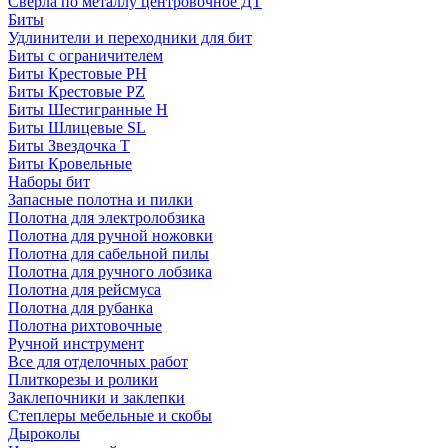
Сверла по металлу центровочное ДТ
Биты
Удлинители и переходники для бит
Биты с ограничителем
Биты Крестовые PH
Биты Крестовые PZ
Биты Шестигранные H
Биты Шлицевые SL
Биты Звездочка T
Биты Кровельные
Наборы бит
Запасные полотна и пилки
Полотна для электролобзика
Полотна для ручной ножовки
Полотна для сабельной пилы
Полотна для ручного лобзика
Полотна для рейсмуса
Полотна для рубанка
Полотна рихтовочные
Ручной инструмент
Все для отделочных работ
Плиткорезы и ролики
Заклепочники и заклепки
Степлеры мебельные и скобы
Дыроколы