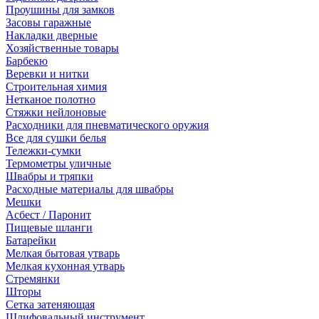
Проушины для замков
Засовы гаражные
Накладки дверные
Хозяйственные товары
Барбекю
Веревки и нитки
Строительная химия
Нетканое полотно
Стяжки нейлоновые
Расходники для пневматического оружия
Все для сушки белья
Тележки-сумки
Термометры уличные
Швабры и тряпки
Расходные материалы для швабры
Мешки
Асбест / Паронит
Пищевые шланги
Батарейки
Мелкая бытовая утварь
Мелкая кухонная утварь
Стремянки
Шторы
Сетка затеняющая
Шлифовальный инструмент