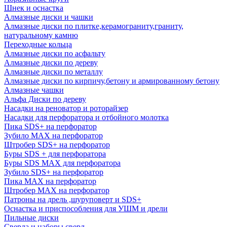
Шнек и оснастка
Алмазные диски и чашки
Алмазные диски по плитке,керамограниту,граниту,
натуральному камню
Переходные кольца
Алмазные диски по асфальту
Алмазные диски по дереву
Алмазные диски по металлу
Алмазные диски по кирпичу,бетону и армированному бетону
Алмазные чашки
Альфа Диски по дереву
Насадки на реноватор и роторайзер
Насадки для перфоратора и отбойного молотка
Пика SDS+ на перфоратор
Зубило MAX на перфоратор
Штробер SDS+ на перфоратор
Буры SDS + для перфоратора
Буры SDS MAX для перфоратора
Зубило SDS+ на перфоратор
Пика MAX на перфоратор
Штробер MAX на перфоратор
Патроны на дрель ,шуруповерт и SDS+
Оснастка и приспособления для УШМ и дрели
Пильные диски
Сверла и наборы сверл