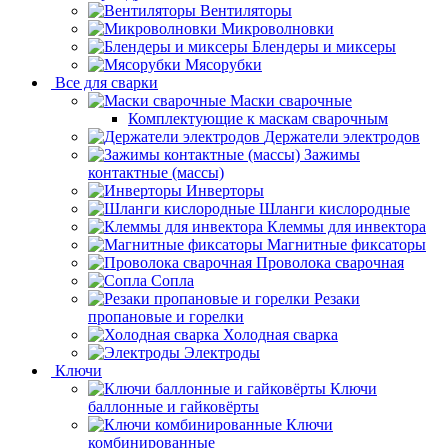
Вентиляторы
Микроволновки
Блендеры и миксеры
Мясорубки
Все для сварки
Маски сварочные
Комплектующие к маскам сварочным
Держатели электродов
Зажимы
контактные (массы)
Инверторы
Шланги кислородные
Клеммы для инвектора
Магнитные фиксаторы
Проволока сварочная
Сопла
Резаки
пропановые и горелки
Холодная сварка
Электроды
Ключи
Ключи
баллонные и гайковёрты
Ключи
комбинированные