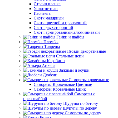
Стрейч пленка
Уплотнители
Изолента
Скотч малярный
Скотч цветной и прозрачный
Скотч двухсторонний
Скотч армированный,алюминиевый
Гайки и шайбы
Пломбы
Талрепы
Гвозди декоративные
Стальные цепи
Карабины
Анкера
Зажимы и коуши
Дюбели
Саморезы кровельные
Саморезы Кровельные Цветные
Саморезы Кровельные Цинк
Саморезы с
прессшайбой
Шурупы по бетону
Шурупы по дереву
Саморезы по дереву
Болты