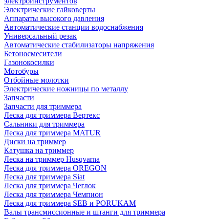
электроинструментов
Электрические гайковерты
Аппараты высокого давления
Автоматические станции водоснабжения
Универсальный резак
Автоматические стабилизаторы напряжения
Бетоносмесители
Газонокосилки
Мотобуры
Отбойные молотки
Электрические ножницы по металлу
Запчасти
Запчасти для триммера
Леска для триммера Вертекс
Сальники для триммера
Леска для триммера MATUR
Диски на триммер
Катушка на триммер
Леска на триммер Husqvarna
Леска для триммера OREGON
Леска для триммера Siat
Леска для триммера Чеглок
Леска для триммера Чемпион
Леска для триммера SEB и PORUKAM
Валы трансмиссионные и штанги для триммера