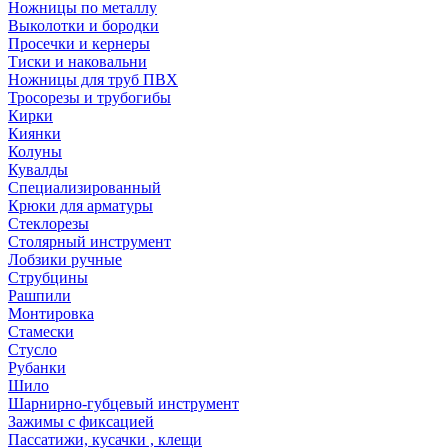
Ножницы по металлу
Выколотки и бородки
Просечки и кернеры
Тиски и наковальни
Ножницы для труб ПВХ
Тросорезы и трубогибы
Кирки
Киянки
Колуны
Кувалды
Специализированный
Крюки для арматуры
Стеклорезы
Столярный инструмент
Лобзики ручные
Струбцины
Рашпили
Монтировка
Стамески
Стусло
Рубанки
Шило
Шарнирно-губцевый инструмент
Зажимы с фиксацией
Пассатижи, кусачки , клещи