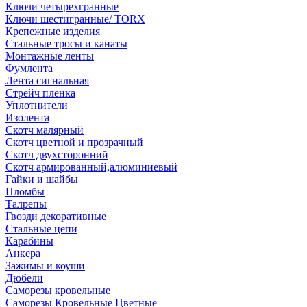
Ключи четырехгранные
Ключи шестигранные/ TORX
Крепежные изделия
Стальные тросы и канаты
Монтажные ленты
Фумлента
Лента сигнальная
Стрейч пленка
Уплотнители
Изолента
Скотч малярный
Скотч цветной и прозрачный
Скотч двухсторонний
Скотч армированный,алюминиевый
Гайки и шайбы
Пломбы
Талрепы
Гвозди декоративные
Стальные цепи
Карабины
Анкера
Зажимы и коуши
Дюбели
Саморезы кровельные
Саморезы Кровельные Цветные