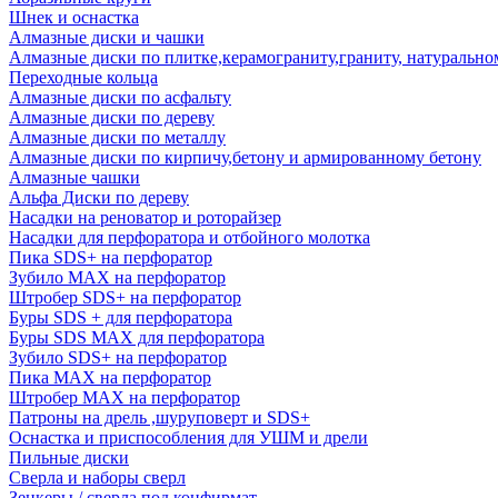
Шнек и оснастка
Алмазные диски и чашки
Алмазные диски по плитке,керамограниту,граниту, натуральн
Переходные кольца
Алмазные диски по асфальту
Алмазные диски по дереву
Алмазные диски по металлу
Алмазные диски по кирпичу,бетону и армированному бетону
Алмазные чашки
Альфа Диски по дереву
Насадки на реноватор и роторайзер
Насадки для перфоратора и отбойного молотка
Пика SDS+ на перфоратор
Зубило MAX на перфоратор
Штробер SDS+ на перфоратор
Буры SDS + для перфоратора
Буры SDS MAX для перфоратора
Зубило SDS+ на перфоратор
Пика MAX на перфоратор
Штробер MAX на перфоратор
Патроны на дрель ,шуруповерт и SDS+
Оснастка и приспособления для УШМ и дрели
Пильные диски
Сверла и наборы сверл
Зенкеры / сверла под конфирмат