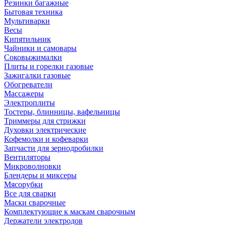
Резинки багажные
Бытовая техника
Мультиварки
Весы
Кипятильник
Чайники и самовары
Соковыжималки
Плиты и горелки газовые
Зажигалки газовые
Обогреватели
Массажеры
Электроплиты
Тостеры, блинницы, вафельницы
Триммеры для стрижки
Духовки электрические
Кофемолки и кофеварки
Запчасти для зернодробилки
Вентиляторы
Микроволновки
Блендеры и миксеры
Мясорубки
Все для сварки
Маски сварочные
Комплектующие к маскам сварочным
Держатели электродов