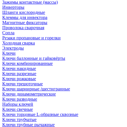
Зажимы контактные (массы)
Инверторы
Шланги кислородные
Клеммы для инвектора
Магнитные фиксаторы
Проволока сварочная
Сопла
Резаки пропановые и горелки
Холодная сварка
Электроды
Ключи
Ключи баллонные и гайковёрты
Ключи комбинированные
Ключи накидные
Ключи разрезные
Ключи рожковые
Ключи трещоточные
Ключи шарнирные /шестигранные
Ключи динамометрические
Ключи разводные
Наборы ключей
Ключи свечные
Ключи торцовые L-образные сквозные
Ключи трубчатые
Ключи трубные рычажные