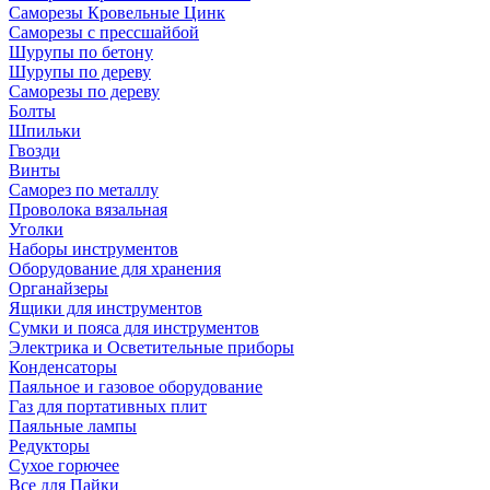
Саморезы Кровельные Цинк
Саморезы с прессшайбой
Шурупы по бетону
Шурупы по дереву
Саморезы по дереву
Болты
Шпильки
Гвозди
Винты
Саморез по металлу
Проволока вязальная
Уголки
Наборы инструментов
Оборудование для хранения
Органайзеры
Ящики для инструментов
Сумки и пояса для инструментов
Электрика и Осветительные приборы
Конденсаторы
Паяльное и газовое оборудование
Газ для портативных плит
Паяльные лампы
Редукторы
Сухое горючее
Все для Пайки