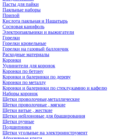
Пасты для пайки
Паяльные наборы
Припой
Кислота паяльная и Нашатырь
Сосновая канифоль
Электропаяльники и выжигатели
Горелки
Горелки кровельные
Горелки на газовый баллончик
Расходные материалы
Коронки
Удлинители для коронок
Коронки по бетону
Коронки и балеринки по дереву
Коронки по металлу
Коронки и балеринки по стеклу,камню и кафелю
Наборы коронок
Щетки проволочные,металлические
Щетки проволочные , мягкие
Щетки витые , жесткие
Щетки нейлоновые для браширования
Щетки ручные
Подшипники
Щетки угольные на электроинструмент
Абразивные круги