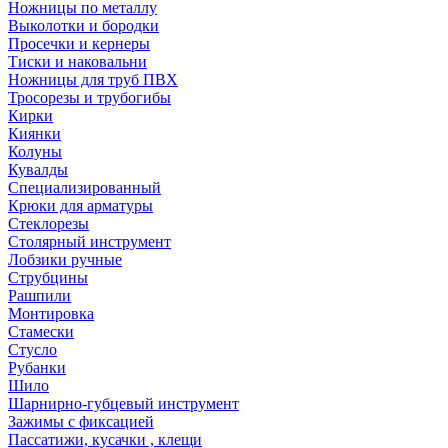
Ножницы по металлу
Выколотки и бородки
Просечки и кернеры
Тиски и наковальни
Ножницы для труб ПВХ
Тросорезы и трубогибы
Кирки
Киянки
Колуны
Кувалды
Специализированный
Крюки для арматуры
Стеклорезы
Столярный инструмент
Лобзики ручные
Струбцины
Рашпили
Монтировка
Стамески
Стусло
Рубанки
Шило
Шарнирно-губцевый инструмент
Зажимы с фиксацией
Пассатижи, кусачки , клещи