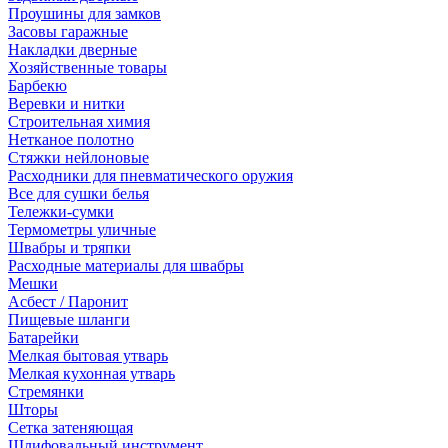
Проушины для замков
Засовы гаражные
Накладки дверные
Хозяйственные товары
Барбекю
Веревки и нитки
Строительная химия
Нетканое полотно
Стяжки нейлоновые
Расходники для пневматического оружия
Все для сушки белья
Тележки-сумки
Термометры уличные
Швабры и тряпки
Расходные материалы для швабры
Мешки
Асбест / Паронит
Пищевые шланги
Батарейки
Мелкая бытовая утварь
Мелкая кухонная утварь
Стремянки
Шторы
Сетка затеняющая
Шлифовальный инструмент