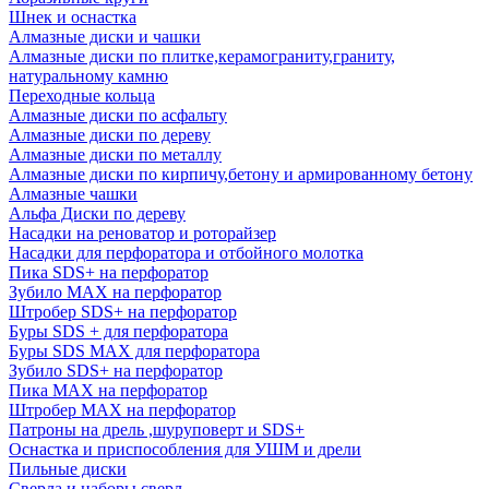
Шнек и оснастка
Алмазные диски и чашки
Алмазные диски по плитке,керамограниту,граниту,
натуральному камню
Переходные кольца
Алмазные диски по асфальту
Алмазные диски по дереву
Алмазные диски по металлу
Алмазные диски по кирпичу,бетону и армированному бетону
Алмазные чашки
Альфа Диски по дереву
Насадки на реноватор и роторайзер
Насадки для перфоратора и отбойного молотка
Пика SDS+ на перфоратор
Зубило MAX на перфоратор
Штробер SDS+ на перфоратор
Буры SDS + для перфоратора
Буры SDS MAX для перфоратора
Зубило SDS+ на перфоратор
Пика MAX на перфоратор
Штробер MAX на перфоратор
Патроны на дрель ,шуруповерт и SDS+
Оснастка и приспособления для УШМ и дрели
Пильные диски
Сверла и наборы сверл