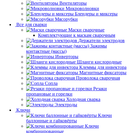
Вентиляторы
Микроволновки
Блендеры и миксеры
Мясорубки
Все для сварки
Маски сварочные
Комплектующие к маскам сварочным
Держатели электродов
Зажимы
контактные (массы)
Инверторы
Шланги кислородные
Клеммы для инвектора
Магнитные фиксаторы
Проволока сварочная
Сопла
Резаки
пропановые и горелки
Холодная сварка
Электроды
Ключи
Ключи
баллонные и гайковёрты
Ключи
комбинированные