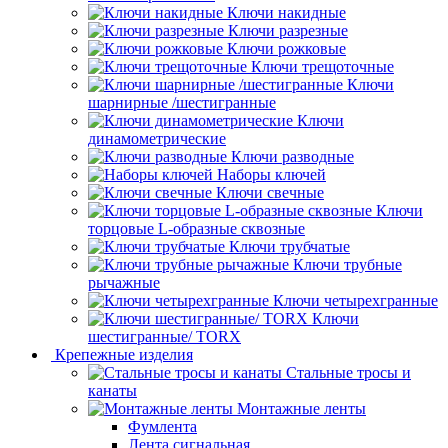
Ключи накидные
Ключи разрезные
Ключи рожковые
Ключи трещоточные
Ключи
шарнирные /шестигранные
Ключи
динамометрические
Ключи разводные
Наборы ключей
Ключи свечные
Ключи
торцовые L-образные сквозные
Ключи трубчатые
Ключи трубные
рычажные
Ключи четырехгранные
Ключи
шестигранные/ TORX
Крепежные изделия
Стальные тросы и
канаты
Монтажные ленты
Фумлента
Лента сигнальная