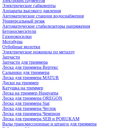
электроинструментов
Электрические гайковерты
Аппараты высокого давления
Автоматические станции водоснабжения
Универсальный резак
Автоматические стабилизаторы напряжения
Бетоносмесители
Газонокосилки
Мотобуры
Отбойные молотки
Электрические ножницы по металлу
Запчасти
Запчасти для триммера
Леска для триммера Вертекс
Сальники для триммера
Леска для триммера MATUR
Диски на триммер
Катушка на триммер
Леска на триммер Husqvarna
Леска для триммера OREGON
Леска для триммера Siat
Леска для триммера Чеглок
Леска для триммера Чемпион
Леска для триммера SEB и PORUKAM
Валы трансмиссионные и штанги для триммера