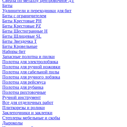
Сверла по металлу центровочное ДТ
Биты
Удлинители и переходники для бит
Биты с ограничителем
Биты Крестовые PH
Биты Крестовые PZ
Биты Шестигранные H
Биты Шлицевые SL
Биты Звездочка T
Биты Кровельные
Наборы бит
Запасные полотна и пилки
Полотна для электролобзика
Полотна для ручной ножовки
Полотна для сабельной пилы
Полотна для ручного лобзика
Полотна для рейсмуса
Полотна для рубанка
Полотна рихтовочные
Ручной инструмент
Все для отделочных работ
Плиткорезы и ролики
Заклепочники и заклепки
Степлеры мебельные и скобы
Дыроколы