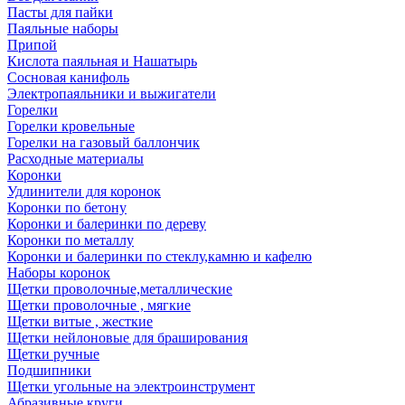
Пасты для пайки
Паяльные наборы
Припой
Кислота паяльная и Нашатырь
Сосновая канифоль
Электропаяльники и выжигатели
Горелки
Горелки кровельные
Горелки на газовый баллончик
Расходные материалы
Коронки
Удлинители для коронок
Коронки по бетону
Коронки и балеринки по дереву
Коронки по металлу
Коронки и балеринки по стеклу,камню и кафелю
Наборы коронок
Щетки проволочные,металлические
Щетки проволочные , мягкие
Щетки витые , жесткие
Щетки нейлоновые для браширования
Щетки ручные
Подшипники
Щетки угольные на электроинструмент
Абразивные круги