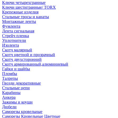
Ключи четырехгранные
Ключи шестигранные/ TORX
Крепежные изделия
Стальные тросы и канаты
Монтажные ленты
Фумлента
Лента сигнальная
Стрейч пленка
Уплотнители
Изолента
Скотч малярный
Скотч цветной и прозрачный
Скотч двухсторонний
Скотч армированный,алюминиевый
Гайки и шайбы
Пломбы
Талрепы
Гвозди декоративные
Стальные цепи
Карабины
Анкера
Зажимы и коуши
Дюбели
Саморезы кровельные
Саморезы Кровельные Цветные