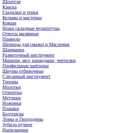
Шпателя
Краска
Гладилки и терки
Кельмы и мастерки
Ковши
Ножи складные мультитулы
Отвесы малярные
Правило
Шприцы для смазки и Масленки
Шарманки
Разметочный инструмент
Маркера, мел, карандаши, чертилки
Профильные шаблоны
Шнуры отбивочные
Слесарный инструмент
Топоры
Молотки
Отвертки
Метчики
Ножовки
Плашки
Болторезы
Ломы и Гвоздодеры
Зубило ручное
Напильники