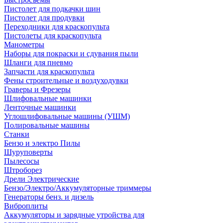
Пистолет для подкачки шин
Пистолет для продувки
Переходники для краскопульта
Пистолеты для краскопульта
Манометры
Наборы для покраски и сдувания пыли
Шланги для пневмо
Запчасти для краскопульта
Фены строительные и воздуходувки
Граверы и Фрезеры
Шлифовальные машинки
Ленточные машинки
Углошлифовальные машины (УШМ)
Полировальные машины
Станки
Бензо и электро Пилы
Шуруповерты
Пылесосы
Штроборез
Дрели Электрические
Бензо/Электро/Аккумуляторные триммеры
Генераторы бенз. и дизель
Виброплиты
Аккумуляторы и зарядные утройства для