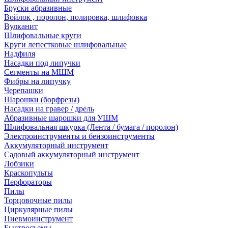
Бруски абразивные
Войлок , поролон, полировка, шлифовка
Вулканит
Шлифовальные круги
Круги лепестковые шлифовальные
Надфиля
Насадки под липучки
Сегменты на МШМ
Фибры на липучку
Черепашки
Шарошки (борфрезы)
Насадки на гравер / дрель
Абразивные шарошки для УШМ
Шлифовальная шкурка (Лента / бумага / поролон)
Электроинструменты и бензоинструменты
Аккумуляторный инструмент
Садовый аккумуляторный инструмент
Лобзики
Краскопульты
Перфораторы
Пилы
Торцовочные пилы
Циркулярные пилы
Пневмоинструмент
Быстросъемы