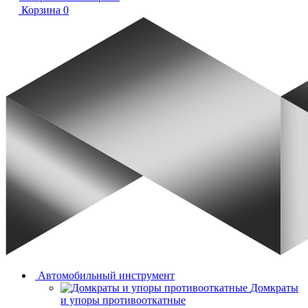
Корзина
0
Автомобильный инструмент
Домкраты
и упоры противооткатные