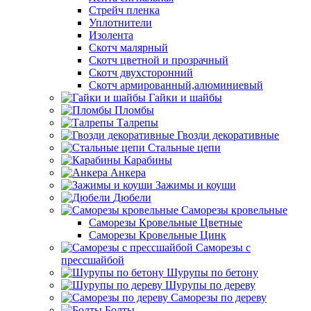
Стрейч пленка
Уплотнители
Изолента
Скотч малярный
Скотч цветной и прозрачный
Скотч двухсторонний
Скотч армированный,алюминиевый
Гайки и шайбы
Пломбы
Талрепы
Гвозди декоративные
Стальные цепи
Карабины
Анкера
Зажимы и коуши
Дюбели
Саморезы кровельные
Саморезы Кровельные Цветные
Саморезы Кровельные Цинк
Саморезы с
прессшайбой
Шурупы по бетону
Шурупы по дереву
Саморезы по дереву
Болты