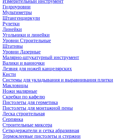
Измерительный инструмент
Гидроуровни
Мультиметры
Штангенциркули
Рулетки
Линейки
Угольники и линейки
Уровни Строительные
Штативы
Уровни Лазерные
Малярно-штукатурный инструмент
Валики и ванночки
Лезвия для ножей канцелярских
Кисти
Системы для укладывания и выравнивания плитки
Макловицы
Ножи малярные
Скребки по кафелю
Пистолеты для герметика
Пистолеты для монтажной пены
Леска строительная
Серпянка
Строительные миксера
Сеткодержатели и сетка абразивная
Термоклеевые пистолеты и стержни