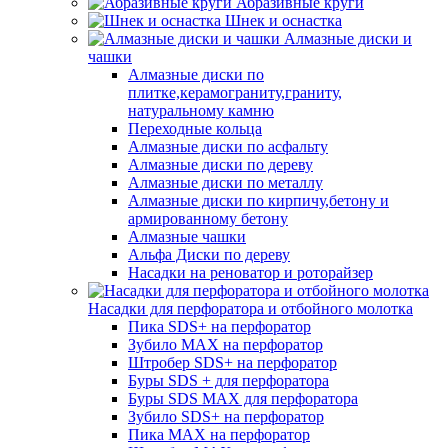
Абразивные круги
Шнек и оснастка
Алмазные диски и
чашки
Алмазные диски по
плитке,керамограниту,граниту,
натуральному камню
Переходные кольца
Алмазные диски по асфальту
Алмазные диски по дереву
Алмазные диски по металлу
Алмазные диски по кирпичу,бетону и
армированному бетону
Алмазные чашки
Альфа Диски по дереву
Насадки на реноватор и роторайзер
Насадки для перфоратора и отбойного молотка
Пика SDS+ на перфоратор
Зубило MAX на перфоратор
Штробер SDS+ на перфоратор
Буры SDS + для перфоратора
Буры SDS MAX для перфоратора
Зубило SDS+ на перфоратор
Пика MAX на перфоратор