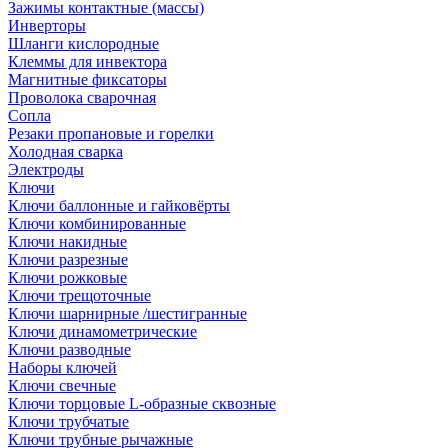
Зажимы контактные (массы)
Инверторы
Шланги кислородные
Клеммы для инвектора
Магнитные фиксаторы
Проволока сварочная
Сопла
Резаки пропановые и горелки
Холодная сварка
Электроды
Ключи
Ключи баллонные и гайковёрты
Ключи комбинированные
Ключи накидные
Ключи разрезные
Ключи рожковые
Ключи трещоточные
Ключи шарнирные /шестигранные
Ключи динамометрические
Ключи разводные
Наборы ключей
Ключи свечные
Ключи торцовые L-образные сквозные
Ключи трубчатые
Ключи трубные рычажные