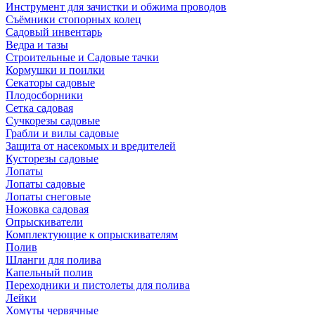
Инструмент для зачистки и обжима проводов
Съёмники стопорных колец
Садовый инвентарь
Ведра и тазы
Строительные и Садовые тачки
Кормушки и поилки
Секаторы садовые
Плодосборники
Сетка садовая
Сучкорезы садовые
Грабли и вилы садовые
Защита от насекомых и вредителей
Кусторезы садовые
Лопаты
Лопаты садовые
Лопаты снеговые
Ножовка садовая
Опрыскиватели
Комплектующие к опрыскивателям
Полив
Шланги для полива
Капельный полив
Переходники и пистолеты для полива
Лейки
Хомуты червячные