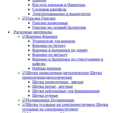
Припой
Кислота паяльная и Нашатырь
Сосновая канифоль
Электропаяльники и выжигатели
Горелки
Горелки кровельные
Горелки на газовый баллончик
Расходные материалы
Коронки
Удлинители для коронок
Коронки по бетону
Коронки и балеринки по дереву
Коронки по металлу
Коронки и балеринки по стеклу,камню и
кафелю
Наборы коронок
Щетки
проволочные,металлические
Щетки проволочные , мягкие
Щетки витые , жесткие
Щетки нейлоновые для браширования
Щетки ручные
Подшипники
Щетки
угольные на электроинструмент