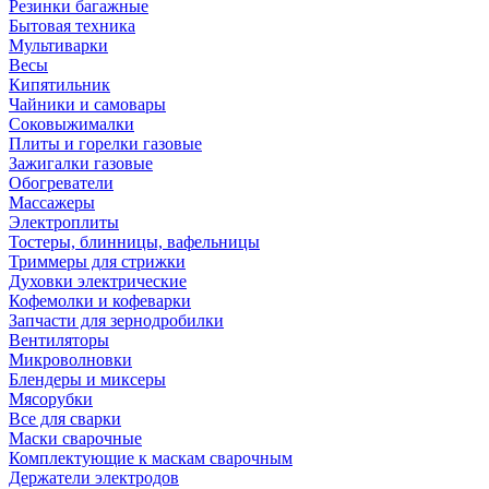
Резинки багажные
Бытовая техника
Мультиварки
Весы
Кипятильник
Чайники и самовары
Соковыжималки
Плиты и горелки газовые
Зажигалки газовые
Обогреватели
Массажеры
Электроплиты
Тостеры, блинницы, вафельницы
Триммеры для стрижки
Духовки электрические
Кофемолки и кофеварки
Запчасти для зернодробилки
Вентиляторы
Микроволновки
Блендеры и миксеры
Мясорубки
Все для сварки
Маски сварочные
Комплектующие к маскам сварочным
Держатели электродов