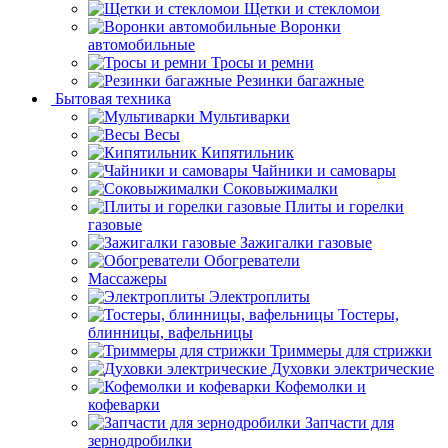
Щетки и стекломои
Воронки
автомобильные
Тросы и ремни
Резинки багажные
Бытовая техника
Мультиварки
Весы
Кипятильник
Чайники и самовары
Соковыжималки
Плиты и горелки
газовые
Зажигалки газовые
Обогреватели
Массажеры
Электроплиты
Тостеры,
блинницы, вафельницы
Триммеры для стрижки
Духовки электрические
Кофемолки и
кофеварки
Запчасти для
зернодробилки