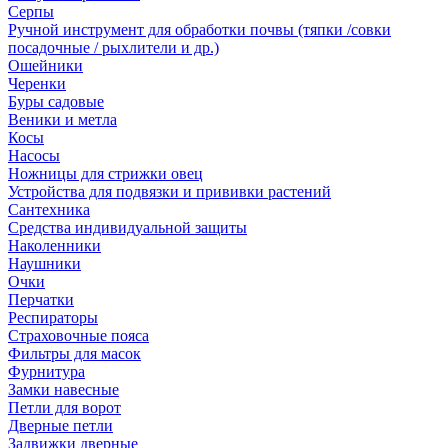
Серпы
Ручной инструмент для обработки почвы (тяпки /совки
посадочные / рыхлители и др.)
Ошейники
Черенки
Буры садовые
Веники и метла
Косы
Насосы
Ножницы для стрижки овец
Устройства для подвязки и прививки растений
Сантехника
Средства индивидуальной защиты
Наколенники
Наушники
Очки
Перчатки
Респираторы
Страховочные пояса
Фильтры для масок
Фурнитура
Замки навесные
Петли для ворот
Дверные петли
Задвижки дверные