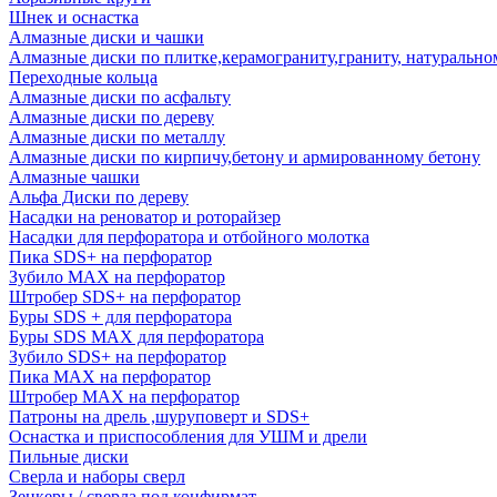
Шнек и оснастка
Алмазные диски и чашки
Алмазные диски по плитке,керамограниту,граниту, натуральн
Переходные кольца
Алмазные диски по асфальту
Алмазные диски по дереву
Алмазные диски по металлу
Алмазные диски по кирпичу,бетону и армированному бетону
Алмазные чашки
Альфа Диски по дереву
Насадки на реноватор и роторайзер
Насадки для перфоратора и отбойного молотка
Пика SDS+ на перфоратор
Зубило MAX на перфоратор
Штробер SDS+ на перфоратор
Буры SDS + для перфоратора
Буры SDS MAX для перфоратора
Зубило SDS+ на перфоратор
Пика MAX на перфоратор
Штробер MAX на перфоратор
Патроны на дрель ,шуруповерт и SDS+
Оснастка и приспособления для УШМ и дрели
Пильные диски
Сверла и наборы сверл
Зенкеры / сверла под конфирмат