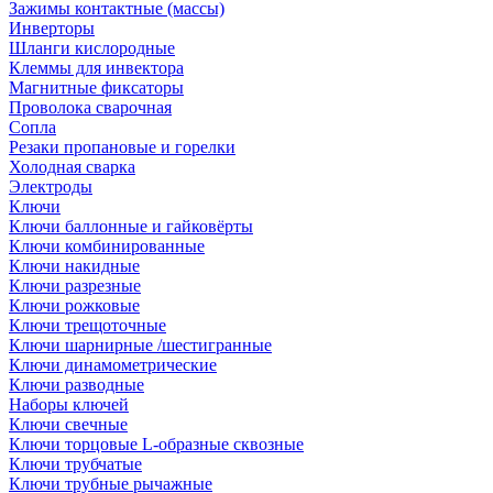
Зажимы контактные (массы)
Инверторы
Шланги кислородные
Клеммы для инвектора
Магнитные фиксаторы
Проволока сварочная
Сопла
Резаки пропановые и горелки
Холодная сварка
Электроды
Ключи
Ключи баллонные и гайковёрты
Ключи комбинированные
Ключи накидные
Ключи разрезные
Ключи рожковые
Ключи трещоточные
Ключи шарнирные /шестигранные
Ключи динамометрические
Ключи разводные
Наборы ключей
Ключи свечные
Ключи торцовые L-образные сквозные
Ключи трубчатые
Ключи трубные рычажные