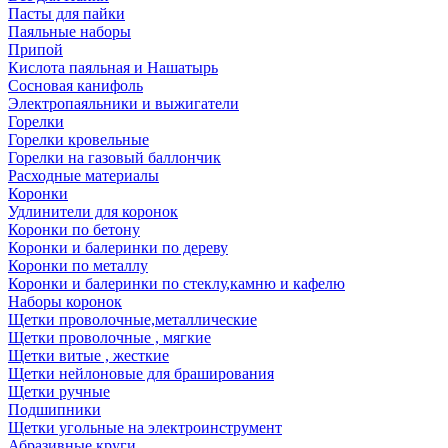
Пасты для пайки
Паяльные наборы
Припой
Кислота паяльная и Нашатырь
Сосновая канифоль
Электропаяльники и выжигатели
Горелки
Горелки кровельные
Горелки на газовый баллончик
Расходные материалы
Коронки
Удлинители для коронок
Коронки по бетону
Коронки и балеринки по дереву
Коронки по металлу
Коронки и балеринки по стеклу,камню и кафелю
Наборы коронок
Щетки проволочные,металлические
Щетки проволочные , мягкие
Щетки витые , жесткие
Щетки нейлоновые для браширования
Щетки ручные
Подшипники
Щетки угольные на электроинструмент
Абразивные круги