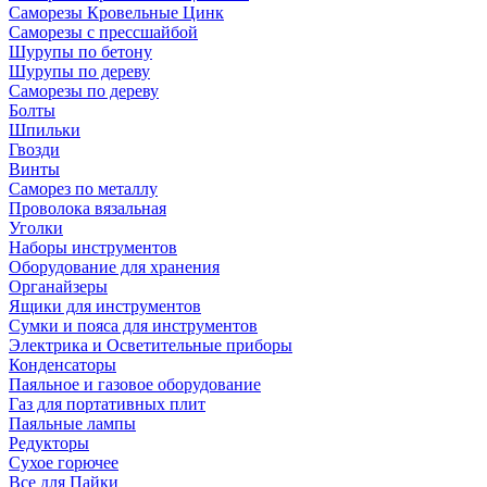
Саморезы Кровельные Цинк
Саморезы с прессшайбой
Шурупы по бетону
Шурупы по дереву
Саморезы по дереву
Болты
Шпильки
Гвозди
Винты
Саморез по металлу
Проволока вязальная
Уголки
Наборы инструментов
Оборудование для хранения
Органайзеры
Ящики для инструментов
Сумки и пояса для инструментов
Электрика и Осветительные приборы
Конденсаторы
Паяльное и газовое оборудование
Газ для портативных плит
Паяльные лампы
Редукторы
Сухое горючее
Все для Пайки