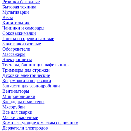
Резинки багажные
Бытовая техника
Мультиварки
Весы
Кипятильник
Чайники и самовары
Соковыжималки
Плиты и горелки газовые
Зажигалки газовые
Обогреватели
Массажеры
Электроплиты
Тостеры, блинницы, вафельницы
Триммеры для стрижки
Духовки электрические
Кофемолки и кофеварки
Запчасти для зернодробилки
Вентиляторы
Микроволновки
Блендеры и миксеры
Мясорубки
Все для сварки
Маски сварочные
Комплектующие к маскам сварочным
Держатели электродов