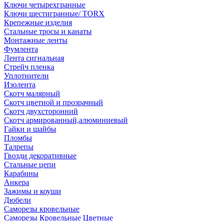
Ключи четырехгранные
Ключи шестигранные/ TORX
Крепежные изделия
Стальные тросы и канаты
Монтажные ленты
Фумлента
Лента сигнальная
Стрейч пленка
Уплотнители
Изолента
Скотч малярный
Скотч цветной и прозрачный
Скотч двухсторонний
Скотч армированный,алюминиевый
Гайки и шайбы
Пломбы
Талрепы
Гвозди декоративные
Стальные цепи
Карабины
Анкера
Зажимы и коуши
Дюбели
Саморезы кровельные
Саморезы Кровельные Цветные