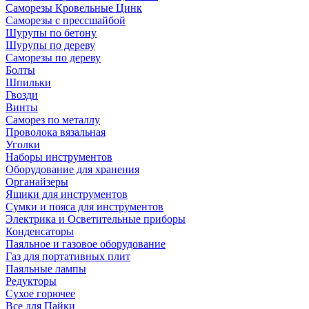
Саморезы Кровельные Цинк
Саморезы с прессшайбой
Шурупы по бетону
Шурупы по дереву
Саморезы по дереву
Болты
Шпильки
Гвозди
Винты
Саморез по металлу
Проволока вязальная
Уголки
Наборы инструментов
Оборудование для хранения
Органайзеры
Ящики для инструментов
Сумки и пояса для инструментов
Электрика и Осветительные приборы
Конденсаторы
Паяльное и газовое оборудование
Газ для портативных плит
Паяльные лампы
Редукторы
Сухое горючее
Все для Пайки