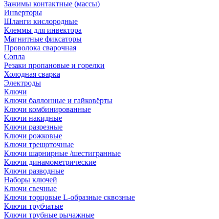
Зажимы контактные (массы)
Инверторы
Шланги кислородные
Клеммы для инвектора
Магнитные фиксаторы
Проволока сварочная
Сопла
Резаки пропановые и горелки
Холодная сварка
Электроды
Ключи
Ключи баллонные и гайковёрты
Ключи комбинированные
Ключи накидные
Ключи разрезные
Ключи рожковые
Ключи трещоточные
Ключи шарнирные /шестигранные
Ключи динамометрические
Ключи разводные
Наборы ключей
Ключи свечные
Ключи торцовые L-образные сквозные
Ключи трубчатые
Ключи трубные рычажные