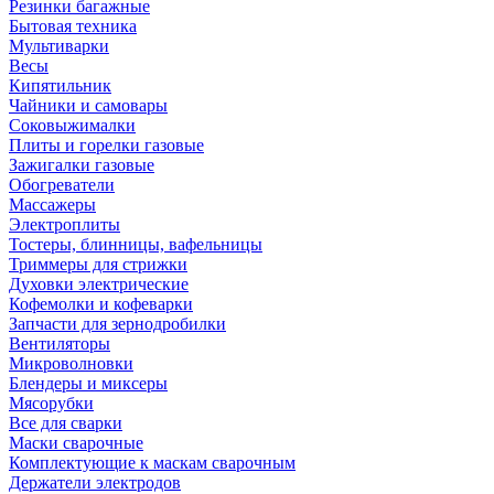
Резинки багажные
Бытовая техника
Мультиварки
Весы
Кипятильник
Чайники и самовары
Соковыжималки
Плиты и горелки газовые
Зажигалки газовые
Обогреватели
Массажеры
Электроплиты
Тостеры, блинницы, вафельницы
Триммеры для стрижки
Духовки электрические
Кофемолки и кофеварки
Запчасти для зернодробилки
Вентиляторы
Микроволновки
Блендеры и миксеры
Мясорубки
Все для сварки
Маски сварочные
Комплектующие к маскам сварочным
Держатели электродов