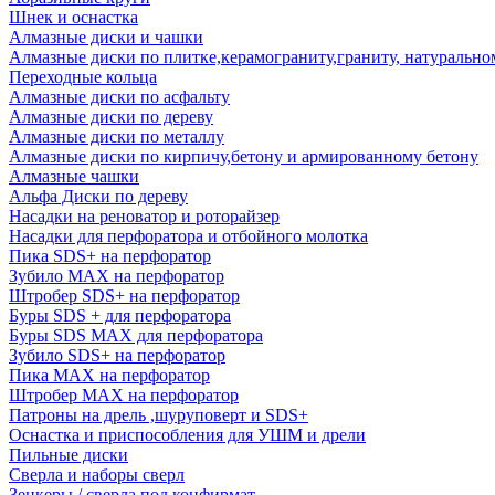
Шнек и оснастка
Алмазные диски и чашки
Алмазные диски по плитке,керамограниту,граниту, натуральн
Переходные кольца
Алмазные диски по асфальту
Алмазные диски по дереву
Алмазные диски по металлу
Алмазные диски по кирпичу,бетону и армированному бетону
Алмазные чашки
Альфа Диски по дереву
Насадки на реноватор и роторайзер
Насадки для перфоратора и отбойного молотка
Пика SDS+ на перфоратор
Зубило MAX на перфоратор
Штробер SDS+ на перфоратор
Буры SDS + для перфоратора
Буры SDS MAX для перфоратора
Зубило SDS+ на перфоратор
Пика MAX на перфоратор
Штробер MAX на перфоратор
Патроны на дрель ,шуруповерт и SDS+
Оснастка и приспособления для УШМ и дрели
Пильные диски
Сверла и наборы сверл
Зенкеры / сверла под конфирмат