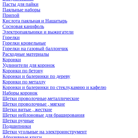
Пасты для пайки
Паяльные наборы
Припой
Кислота паяльная и Нашатырь
Сосновая канифоль
Электропаяльники и выжигатели
Горелки
Горелки кровельные
Горелки на газовый баллончик
Расходные материалы
Коронки
Удлинители для коронок
Коронки по бетону
Коронки и балеринки по дереву
Коронки по металлу
Коронки и балеринки по стеклу,камню и кафелю
Наборы коронок
Щетки проволочные,металлические
Щетки проволочные , мягкие
Щетки витые , жесткие
Щетки нейлоновые для браширования
Щетки ручные
Подшипники
Щетки угольные на электроинструмент
Абразивные круги