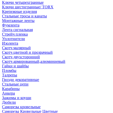
Ключи четырехгранные
Ключи шестигранные/ TORX
Крепежные изделия
Стальные тросы и канаты
Монтажные ленты
Фумлента
Лента сигнальная
Стрейч пленка
Уплотнители
Изолента
Скотч малярный
Скотч цветной и прозрачный
Скотч двухсторонний
Скотч армированный,алюминиевый
Гайки и шайбы
Пломбы
Талрепы
Гвозди декоративные
Стальные цепи
Карабины
Анкера
Зажимы и коуши
Дюбели
Саморезы кровельные
Саморезы Кровельные Цветные