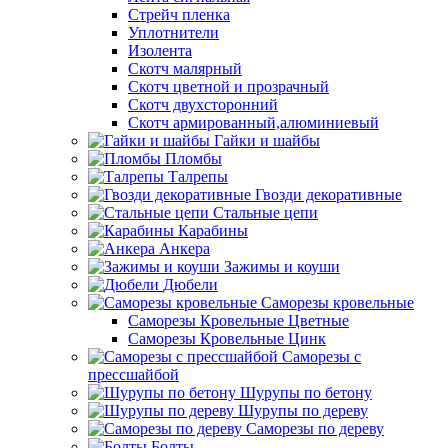
Стрейч пленка
Уплотнители
Изолента
Скотч малярный
Скотч цветной и прозрачный
Скотч двухсторонний
Скотч армированный,алюминиевый
Гайки и шайбы
Пломбы
Талрепы
Гвозди декоративные
Стальные цепи
Карабины
Анкера
Зажимы и коуши
Дюбели
Саморезы кровельные
Саморезы Кровельные Цветные
Саморезы Кровельные Цинк
Саморезы с
прессшайбой
Шурупы по бетону
Шурупы по дереву
Саморезы по дереву
Болты