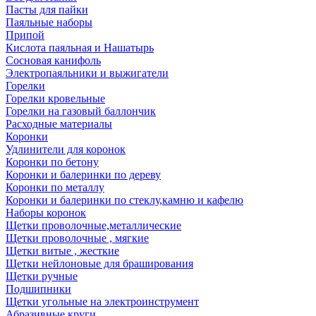
Пасты для пайки
Паяльные наборы
Припой
Кислота паяльная и Нашатырь
Сосновая канифоль
Электропаяльники и выжигатели
Горелки
Горелки кровельные
Горелки на газовый баллончик
Расходные материалы
Коронки
Удлинители для коронок
Коронки по бетону
Коронки и балеринки по дереву
Коронки по металлу
Коронки и балеринки по стеклу,камню и кафелю
Наборы коронок
Щетки проволочные,металлические
Щетки проволочные , мягкие
Щетки витые , жесткие
Щетки нейлоновые для браширования
Щетки ручные
Подшипники
Щетки угольные на электроинструмент
Абразивные круги