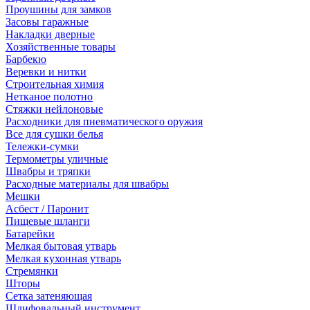
Проушины для замков
Засовы гаражные
Накладки дверные
Хозяйственные товары
Барбекю
Веревки и нитки
Строительная химия
Нетканое полотно
Стяжки нейлоновые
Расходники для пневматического оружия
Все для сушки белья
Тележки-сумки
Термометры уличные
Швабры и тряпки
Расходные материалы для швабры
Мешки
Асбест / Паронит
Пищевые шланги
Батарейки
Мелкая бытовая утварь
Мелкая кухонная утварь
Стремянки
Шторы
Сетка затеняющая
Шлифовальный инструмент