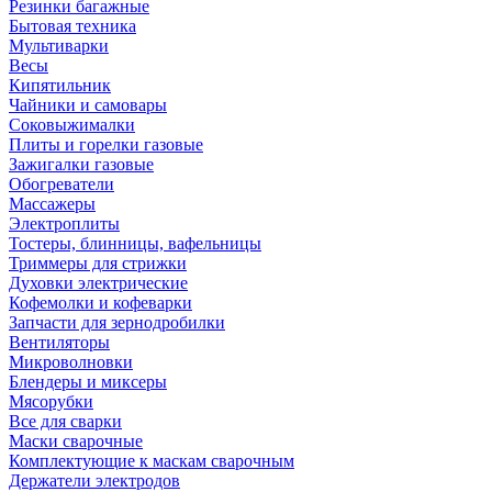
Резинки багажные
Бытовая техника
Мультиварки
Весы
Кипятильник
Чайники и самовары
Соковыжималки
Плиты и горелки газовые
Зажигалки газовые
Обогреватели
Массажеры
Электроплиты
Тостеры, блинницы, вафельницы
Триммеры для стрижки
Духовки электрические
Кофемолки и кофеварки
Запчасти для зернодробилки
Вентиляторы
Микроволновки
Блендеры и миксеры
Мясорубки
Все для сварки
Маски сварочные
Комплектующие к маскам сварочным
Держатели электродов