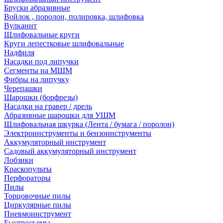
Бруски абразивные
Войлок , поролон, полировка, шлифовка
Вулканит
Шлифовальные круги
Круги лепестковые шлифовальные
Надфиля
Насадки под липучки
Сегменты на МШМ
Фибры на липучку
Черепашки
Шарошки (борфрезы)
Насадки на гравер / дрель
Абразивные шарошки для УШМ
Шлифовальная шкурка (Лента / бумага / поролон)
Электроинструменты и бензоинструменты
Аккумуляторный инструмент
Садовый аккумуляторный инструмент
Лобзики
Краскопульты
Перфораторы
Пилы
Торцовочные пилы
Циркулярные пилы
Пневмоинструмент
Быстросъемы