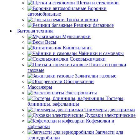
Щетки и стекломои
Воронки
автомобильные
Тросы и ремни
Резинки багажные
Бытовая техника
Мультиварки
Весы
Кипятильник
Чайники и самовары
Соковыжималки
Плиты и горелки
газовые
Зажигалки газовые
Обогреватели
Массажеры
Электроплиты
Тостеры,
блинницы, вафельницы
Триммеры для стрижки
Духовки электрические
Кофемолки и
кофеварки
Запчасти для
зернодробилки