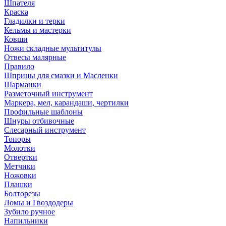
Шпателя
Краска
Гладилки и терки
Кельмы и мастерки
Ковши
Ножи складные мультитулы
Отвесы малярные
Правило
Шприцы для смазки и Масленки
Шарманки
Разметочный инструмент
Маркера, мел, карандаши, чертилки
Профильные шаблоны
Шнуры отбивочные
Слесарный инструмент
Топоры
Молотки
Отвертки
Метчики
Ножовки
Плашки
Болторезы
Ломы и Гвоздодеры
Зубило ручное
Напильники