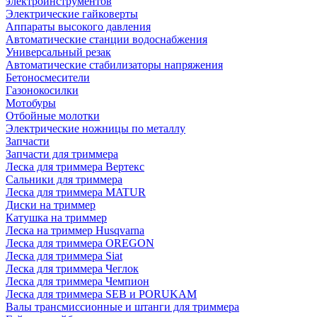
электроинструментов
Электрические гайковерты
Аппараты высокого давления
Автоматические станции водоснабжения
Универсальный резак
Автоматические стабилизаторы напряжения
Бетоносмесители
Газонокосилки
Мотобуры
Отбойные молотки
Электрические ножницы по металлу
Запчасти
Запчасти для триммера
Леска для триммера Вертекс
Сальники для триммера
Леска для триммера MATUR
Диски на триммер
Катушка на триммер
Леска на триммер Husqvarna
Леска для триммера OREGON
Леска для триммера Siat
Леска для триммера Чеглок
Леска для триммера Чемпион
Леска для триммера SEB и PORUKAM
Валы трансмиссионные и штанги для триммера