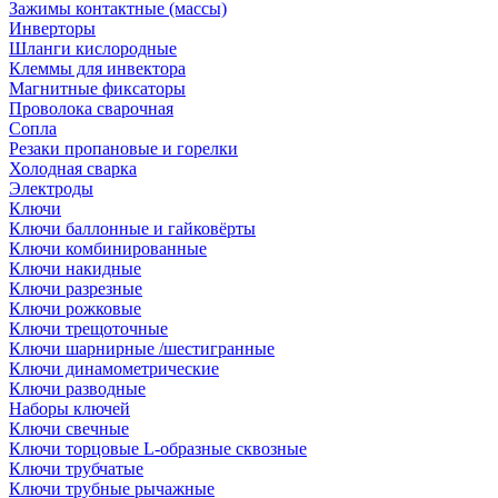
Зажимы контактные (массы)
Инверторы
Шланги кислородные
Клеммы для инвектора
Магнитные фиксаторы
Проволока сварочная
Сопла
Резаки пропановые и горелки
Холодная сварка
Электроды
Ключи
Ключи баллонные и гайковёрты
Ключи комбинированные
Ключи накидные
Ключи разрезные
Ключи рожковые
Ключи трещоточные
Ключи шарнирные /шестигранные
Ключи динамометрические
Ключи разводные
Наборы ключей
Ключи свечные
Ключи торцовые L-образные сквозные
Ключи трубчатые
Ключи трубные рычажные