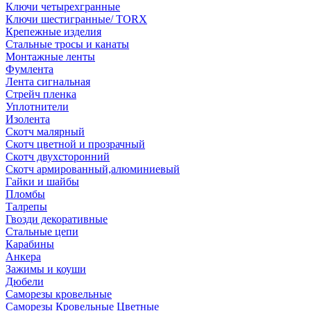
Ключи четырехгранные
Ключи шестигранные/ TORX
Крепежные изделия
Стальные тросы и канаты
Монтажные ленты
Фумлента
Лента сигнальная
Стрейч пленка
Уплотнители
Изолента
Скотч малярный
Скотч цветной и прозрачный
Скотч двухсторонний
Скотч армированный,алюминиевый
Гайки и шайбы
Пломбы
Талрепы
Гвозди декоративные
Стальные цепи
Карабины
Анкера
Зажимы и коуши
Дюбели
Саморезы кровельные
Саморезы Кровельные Цветные