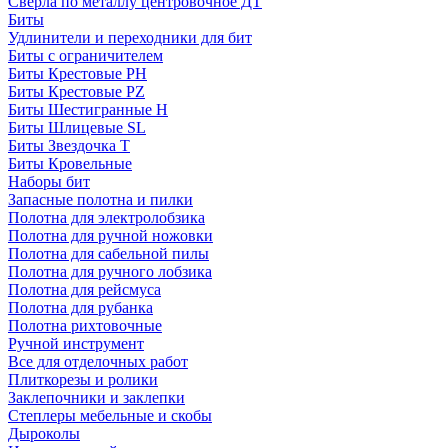
Сверла по металлу центровочное ДТ
Биты
Удлинители и переходники для бит
Биты с ограничителем
Биты Крестовые PH
Биты Крестовые PZ
Биты Шестигранные H
Биты Шлицевые SL
Биты Звездочка T
Биты Кровельные
Наборы бит
Запасные полотна и пилки
Полотна для электролобзика
Полотна для ручной ножовки
Полотна для сабельной пилы
Полотна для ручного лобзика
Полотна для рейсмуса
Полотна для рубанка
Полотна рихтовочные
Ручной инструмент
Все для отделочных работ
Плиткорезы и ролики
Заклепочники и заклепки
Степлеры мебельные и скобы
Дыроколы