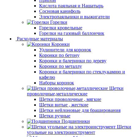
Припой
Кислота паяльная и Нашатырь
Сосновая канифоль
Электропаяльники и выжигатели
Горелки
Горелки кровельные
Горелки на газовый баллончик
Расходные материалы
Коронки
Удлинители для коронок
Коронки по бетону
Коронки и балеринки по дереву
Коронки по металлу
Коронки и балеринки по стеклу,камню и
кафелю
Наборы коронок
Щетки
проволочные,металлические
Щетки проволочные , мягкие
Щетки витые , жесткие
Щетки нейлоновые для браширования
Щетки ручные
Подшипники
Щетки
угольные на электроинструмент