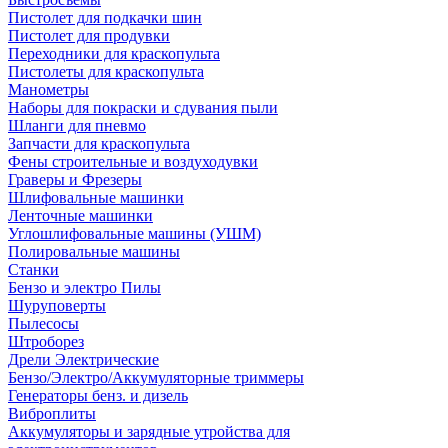
Пистолет для подкачки шин
Пистолет для продувки
Переходники для краскопульта
Пистолеты для краскопульта
Манометры
Наборы для покраски и сдувания пыли
Шланги для пневмо
Запчасти для краскопульта
Фены строительные и воздуходувки
Граверы и Фрезеры
Шлифовальные машинки
Ленточные машинки
Углошлифовальные машины (УШМ)
Полировальные машины
Станки
Бензо и электро Пилы
Шуруповерты
Пылесосы
Штроборез
Дрели Электрические
Бензо/Электро/Аккумуляторные триммеры
Генераторы бенз. и дизель
Виброплиты
Аккумуляторы и зарядные утройства для