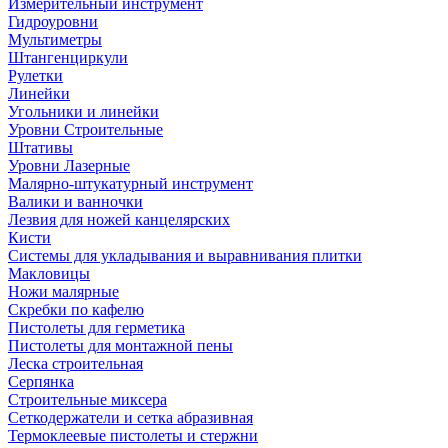
Измерительный инструмент
Гидроуровни
Мультиметры
Штангенциркули
Рулетки
Линейки
Угольники и линейки
Уровни Строительные
Штативы
Уровни Лазерные
Малярно-штукатурный инструмент
Валики и ванночки
Лезвия для ножей канцелярских
Кисти
Системы для укладывания и выравнивания плитки
Макловицы
Ножи малярные
Скребки по кафелю
Пистолеты для герметика
Пистолеты для монтажной пены
Леска строительная
Серпянка
Строительные миксера
Сеткодержатели и сетка абразивная
Термоклеевые пистолеты и стержни