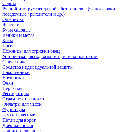
Серпы
Ручной инструмент для обработки почвы (тяпки /совки
посадочные / рыхлители и др.)
Ошейники
Черенки
Буры садовые
Веники и метла
Косы
Насосы
Ножницы для стрижки овец
Устройства для подвязки и прививки растений
Сантехника
Средства индивидуальной защиты
Наколенники
Наушники
Очки
Перчатки
Респираторы
Страховочные пояса
Фильтры для масок
Фурнитура
Замки навесные
Петли для ворот
Дверные петли
Задвижки дверные