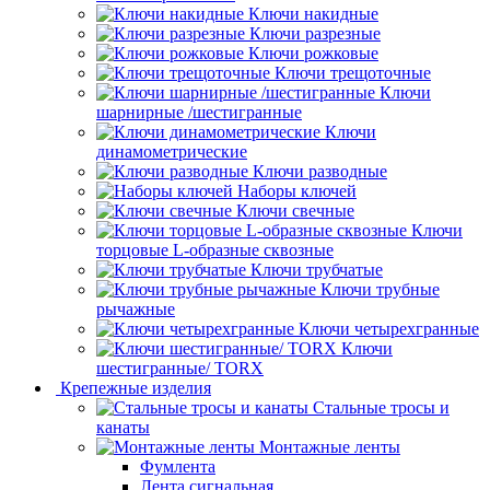
Ключи накидные
Ключи разрезные
Ключи рожковые
Ключи трещоточные
Ключи
шарнирные /шестигранные
Ключи
динамометрические
Ключи разводные
Наборы ключей
Ключи свечные
Ключи
торцовые L-образные сквозные
Ключи трубчатые
Ключи трубные
рычажные
Ключи четырехгранные
Ключи
шестигранные/ TORX
Крепежные изделия
Стальные тросы и
канаты
Монтажные ленты
Фумлента
Лента сигнальная