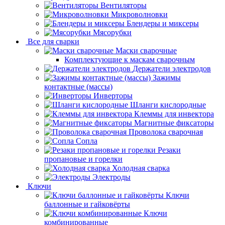
Вентиляторы
Микроволновки
Блендеры и миксеры
Мясорубки
Все для сварки
Маски сварочные
Комплектующие к маскам сварочным
Держатели электродов
Зажимы
контактные (массы)
Инверторы
Шланги кислородные
Клеммы для инвектора
Магнитные фиксаторы
Проволока сварочная
Сопла
Резаки
пропановые и горелки
Холодная сварка
Электроды
Ключи
Ключи
баллонные и гайковёрты
Ключи
комбинированные