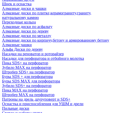
Шнек и оснастка
Алмазные диски и чашки
Алмазные диски по плитке,керамограниту,граниту,
натуральному камню
Переходные кольца
Алмазные диски по асфальту
Алмазные диски по дереву
Алмазные диски по металлу
Алмазные диски по кирпичу,бетону и армированному бетону
Алмазные чашки
Альфа Диски по дереву
Насадки на реноватор и роторайзер
Насадки для перфоратора и отбойного молотка
Пика SDS+ на перфоратор
Зубило MAX на перфоратор
Штробер SDS+ на перфоратор
Буры SDS + для перфоратора
Буры SDS MAX для перфоратора
Зубило SDS+ на перфоратор
Пика MAX на перфоратор
Штробер MAX на перфоратор
Патроны на дрель ,шуруповерт и SDS+
Оснастка и приспособления для УШМ и дрели
Пильные диски
Сверла и наборы сверл