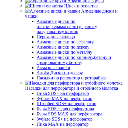
Абразивные круги
Шнек и оснастка
Алмазные диски и
чашки
Алмазные диски по
плитке,керамограниту,граниту,
натуральному камню
Переходные кольца
Алмазные диски по асфальту
Алмазные диски по дереву
Алмазные диски по металлу
Алмазные диски по кирпичу,бетону и
армированному бетону
Алмазные чашки
Альфа Диски по дереву
Насадки на реноватор и роторайзер
Насадки для перфоратора и отбойного молотка
Пика SDS+ на перфоратор
Зубило MAX на перфоратор
Штробер SDS+ на перфоратор
Буры SDS + для перфоратора
Буры SDS MAX для перфоратора
Зубило SDS+ на перфоратор
Пика MAX на перфоратор