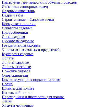
Инструмент для зачистки и обжима проводов
Съёмники стопорных колец
Садовый инвентарь
Ведра и тазы
Строительные и Садовые тачки
Кормушки и поилки
Секаторы садовые
Плодосборники
Сетка садовая
Сучкорезы садовые
Грабли и вилы садовые
Защита от насекомых и вредителей
Кусторезы садовые
Лопаты
Лопаты садовые
Лопаты снеговые
Ножовка садовая
Опрыскиватели
Комплектующие к опрыскивателям
Полив
Шланги для полива
Капельный полив
Переходники и пистолеты для полива
Лейки
Хомуты червячные