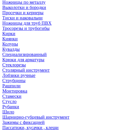
Ножницы по металлу
Выколотки и бородки
Просечки и кернеры
Тиски и наковальни
Ножницы для труб ПВХ
Тросорезы и трубогибы
Кирки
Киянки
Колуны
Кувалды
Специализированный
Крюки для арматуры
Стеклорезы
Столярный инструмент
Лобзики ручные
Струбцины
Рашпили
Монтировка
Стамески
Стусло
Рубанки
Шило
Шарнирно-губцевый инструмент
Зажимы с фиксацией
Пассатижи, кусачки , клещи