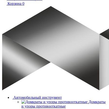
Корзина
0
Автомобильный инструмент
Домкраты
и упоры противооткатные