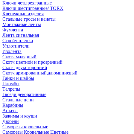
Ключи четырехгранные
Ключи шестигранные/ TORX
Крепежные изделия
Стальные тросы и канаты
Монтажные ленты
Фумлента
Лента сигнальная
Стрейч пленка
Уплотнители
Изолента
Скотч малярный
Скотч цветной и прозрачный
Скотч двухсторонний
Скотч армированный,алюминиевый
Гайки и шайбы
Пломбы
Талрепы
Гвозди декоративные
Стальные цепи
Карабины
Анкера
Зажимы и коуши
Дюбели
Саморезы кровельные
Саморезы Кровельные Цветные