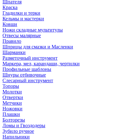
Шпателя
Краска
Гладилки и терки
Кельмы и мастерки
Ковши
Ножи складные мультитулы
Отвесы малярные
Правило
Шприцы для смазки и Масленки
Шарманки
Разметочный инструмент
Маркера, мел, карандаши, чертилки
Профильные шаблоны
Шнуры отбивочные
Слесарный инструмент
Топоры
Молотки
Отвертки
Метчики
Ножовки
Плашки
Болторезы
Ломы и Гвоздодеры
Зубило ручное
Напильники