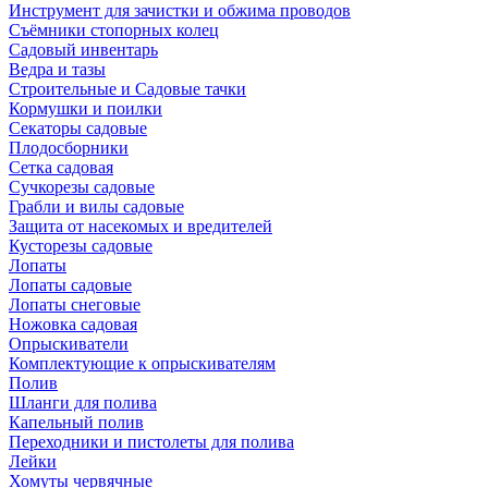
Инструмент для зачистки и обжима проводов
Съёмники стопорных колец
Садовый инвентарь
Ведра и тазы
Строительные и Садовые тачки
Кормушки и поилки
Секаторы садовые
Плодосборники
Сетка садовая
Сучкорезы садовые
Грабли и вилы садовые
Защита от насекомых и вредителей
Кусторезы садовые
Лопаты
Лопаты садовые
Лопаты снеговые
Ножовка садовая
Опрыскиватели
Комплектующие к опрыскивателям
Полив
Шланги для полива
Капельный полив
Переходники и пистолеты для полива
Лейки
Хомуты червячные