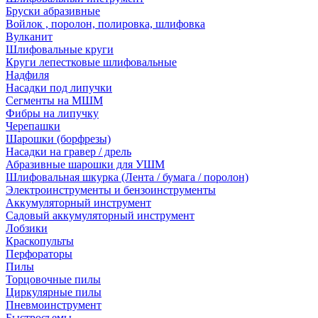
Бруски абразивные
Войлок , поролон, полировка, шлифовка
Вулканит
Шлифовальные круги
Круги лепестковые шлифовальные
Надфиля
Насадки под липучки
Сегменты на МШМ
Фибры на липучку
Черепашки
Шарошки (борфрезы)
Насадки на гравер / дрель
Абразивные шарошки для УШМ
Шлифовальная шкурка (Лента / бумага / поролон)
Электроинструменты и бензоинструменты
Аккумуляторный инструмент
Садовый аккумуляторный инструмент
Лобзики
Краскопульты
Перфораторы
Пилы
Торцовочные пилы
Циркулярные пилы
Пневмоинструмент
Быстросъемы