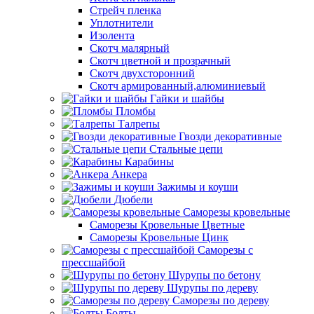
Стрейч пленка
Уплотнители
Изолента
Скотч малярный
Скотч цветной и прозрачный
Скотч двухсторонний
Скотч армированный,алюминиевый
Гайки и шайбы
Пломбы
Талрепы
Гвозди декоративные
Стальные цепи
Карабины
Анкера
Зажимы и коуши
Дюбели
Саморезы кровельные
Саморезы Кровельные Цветные
Саморезы Кровельные Цинк
Саморезы с
прессшайбой
Шурупы по бетону
Шурупы по дереву
Саморезы по дереву
Болты