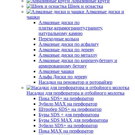
Абразивные круги
Шнек и оснастка
Алмазные диски и
чашки
Алмазные диски по
плитке,керамограниту,граниту,
натуральному камню
Переходные кольца
Алмазные диски по асфальту
Алмазные диски по дереву
Алмазные диски по металлу
Алмазные диски по кирпичу,бетону и
армированному бетону
Алмазные чашки
Альфа Диски по дереву
Насадки на реноватор и роторайзер
Насадки для перфоратора и отбойного молотка
Пика SDS+ на перфоратор
Зубило MAX на перфоратор
Штробер SDS+ на перфоратор
Буры SDS + для перфоратора
Буры SDS MAX для перфоратора
Зубило SDS+ на перфоратор
Пика MAX на перфоратор