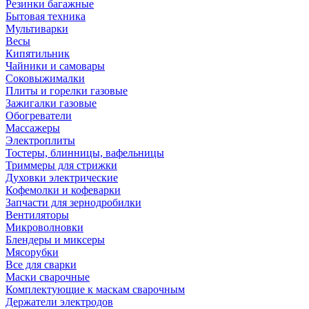
Резинки багажные
Бытовая техника
Мультиварки
Весы
Кипятильник
Чайники и самовары
Соковыжималки
Плиты и горелки газовые
Зажигалки газовые
Обогреватели
Массажеры
Электроплиты
Тостеры, блинницы, вафельницы
Триммеры для стрижки
Духовки электрические
Кофемолки и кофеварки
Запчасти для зернодробилки
Вентиляторы
Микроволновки
Блендеры и миксеры
Мясорубки
Все для сварки
Маски сварочные
Комплектующие к маскам сварочным
Держатели электродов