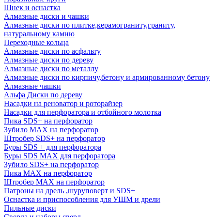
Шнек и оснастка
Алмазные диски и чашки
Алмазные диски по плитке,керамограниту,граниту,
натуральному камню
Переходные кольца
Алмазные диски по асфальту
Алмазные диски по дереву
Алмазные диски по металлу
Алмазные диски по кирпичу,бетону и армированному бетону
Алмазные чашки
Альфа Диски по дереву
Насадки на реноватор и роторайзер
Насадки для перфоратора и отбойного молотка
Пика SDS+ на перфоратор
Зубило MAX на перфоратор
Штробер SDS+ на перфоратор
Буры SDS + для перфоратора
Буры SDS MAX для перфоратора
Зубило SDS+ на перфоратор
Пика MAX на перфоратор
Штробер MAX на перфоратор
Патроны на дрель ,шуруповерт и SDS+
Оснастка и приспособления для УШМ и дрели
Пильные диски
Сверла и наборы сверл