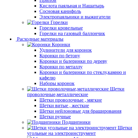
Припой
Кислота паяльная и Нашатырь
Сосновая канифоль
Электропаяльники и выжигатели
Горелки
Горелки кровельные
Горелки на газовый баллончик
Расходные материалы
Коронки
Удлинители для коронок
Коронки по бетону
Коронки и балеринки по дереву
Коронки по металлу
Коронки и балеринки по стеклу,камню и
кафелю
Наборы коронок
Щетки
проволочные,металлические
Щетки проволочные , мягкие
Щетки витые , жесткие
Щетки нейлоновые для браширования
Щетки ручные
Подшипники
Щетки
угольные на электроинструмент