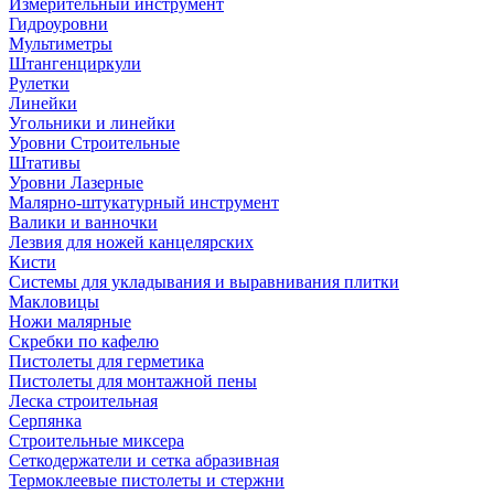
Измерительный инструмент
Гидроуровни
Мультиметры
Штангенциркули
Рулетки
Линейки
Угольники и линейки
Уровни Строительные
Штативы
Уровни Лазерные
Малярно-штукатурный инструмент
Валики и ванночки
Лезвия для ножей канцелярских
Кисти
Системы для укладывания и выравнивания плитки
Макловицы
Ножи малярные
Скребки по кафелю
Пистолеты для герметика
Пистолеты для монтажной пены
Леска строительная
Серпянка
Строительные миксера
Сеткодержатели и сетка абразивная
Термоклеевые пистолеты и стержни