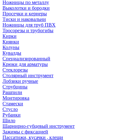
Ножницы по металлу
Выколотки и бородки
Просечки и кернеры
Тиски и наковальни
Ножницы для труб ПВХ
Тросорезы и трубогибы
Кирки
Киянки
Колуны
Кувалды
Специализированный
Крюки для арматуры
Стеклорезы
Столярный инструмент
Лобзики ручные
Струбцины
Рашпили
Монтировка
Стамески
Стусло
Рубанки
Шило
Шарнирно-губцевый инструмент
Зажимы с фиксацией
Пассатижи, кусачки , клещи