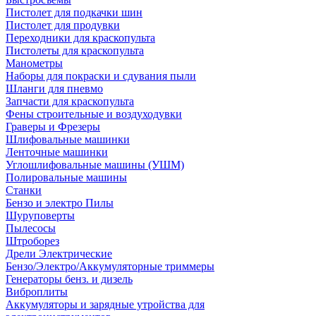
Пистолет для подкачки шин
Пистолет для продувки
Переходники для краскопульта
Пистолеты для краскопульта
Манометры
Наборы для покраски и сдувания пыли
Шланги для пневмо
Запчасти для краскопульта
Фены строительные и воздуходувки
Граверы и Фрезеры
Шлифовальные машинки
Ленточные машинки
Углошлифовальные машины (УШМ)
Полировальные машины
Станки
Бензо и электро Пилы
Шуруповерты
Пылесосы
Штроборез
Дрели Электрические
Бензо/Электро/Аккумуляторные триммеры
Генераторы бенз. и дизель
Виброплиты
Аккумуляторы и зарядные утройства для