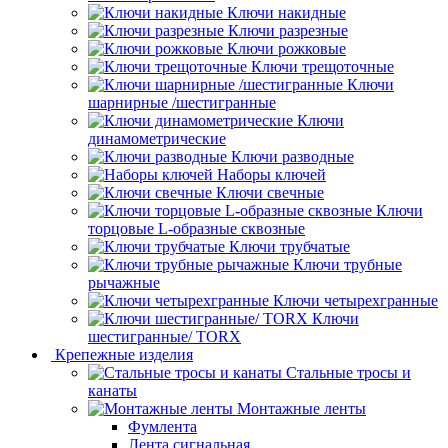
Ключи накидные
Ключи разрезные
Ключи рожковые
Ключи трещоточные
Ключи
шарнирные /шестигранные
Ключи
динамометрические
Ключи разводные
Наборы ключей
Ключи свечные
Ключи
торцовые L-образные сквозные
Ключи трубчатые
Ключи трубные
рычажные
Ключи четырехгранные
Ключи
шестигранные/ TORX
Крепежные изделия
Стальные тросы и
канаты
Монтажные ленты
Фумлента
Лента сигнальная