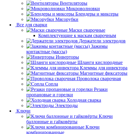
Вентиляторы
Микроволновки
Блендеры и миксеры
Мясорубки
Все для сварки
Маски сварочные
Комплектующие к маскам сварочным
Держатели электродов
Зажимы
контактные (массы)
Инверторы
Шланги кислородные
Клеммы для инвектора
Магнитные фиксаторы
Проволока сварочная
Сопла
Резаки
пропановые и горелки
Холодная сварка
Электроды
Ключи
Ключи
баллонные и гайковёрты
Ключи
комбинированные