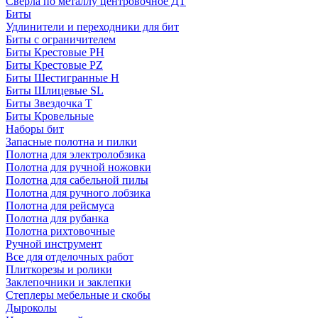
Сверла по металлу центровочное ДТ
Биты
Удлинители и переходники для бит
Биты с ограничителем
Биты Крестовые PH
Биты Крестовые PZ
Биты Шестигранные H
Биты Шлицевые SL
Биты Звездочка T
Биты Кровельные
Наборы бит
Запасные полотна и пилки
Полотна для электролобзика
Полотна для ручной ножовки
Полотна для сабельной пилы
Полотна для ручного лобзика
Полотна для рейсмуса
Полотна для рубанка
Полотна рихтовочные
Ручной инструмент
Все для отделочных работ
Плиткорезы и ролики
Заклепочники и заклепки
Степлеры мебельные и скобы
Дыроколы