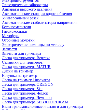
электроинструментов
Электрические гайковерты
Аппараты высокого давления
Автоматические станции водоснабжения
Универсальный резак
Автоматические стабилизаторы напряжения
Бетоносмесители
Газонокосилки
Мотобуры
Отбойные молотки
Электрические ножницы по металлу
Запчасти
Запчасти для триммера
Леска для триммера Вертекс
Сальники для триммера
Леска для триммера MATUR
Диски на триммер
Катушка на триммер
Леска на триммер Husqvarna
Леска для триммера OREGON
Леска для триммера Siat
Леска для триммера Чеглок
Леска для триммера Чемпион
Леска для триммера SEB и PORUKAM
Валы трансмиссионные и штанги для триммера