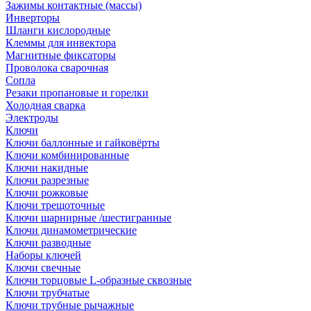
Зажимы контактные (массы)
Инверторы
Шланги кислородные
Клеммы для инвектора
Магнитные фиксаторы
Проволока сварочная
Сопла
Резаки пропановые и горелки
Холодная сварка
Электроды
Ключи
Ключи баллонные и гайковёрты
Ключи комбинированные
Ключи накидные
Ключи разрезные
Ключи рожковые
Ключи трещоточные
Ключи шарнирные /шестигранные
Ключи динамометрические
Ключи разводные
Наборы ключей
Ключи свечные
Ключи торцовые L-образные сквозные
Ключи трубчатые
Ключи трубные рычажные