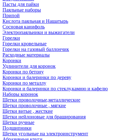
Пасты для пайки
Паяльные наборы
Припой
Кислота паяльная и Нашатырь
Сосновая канифоль
Электропаяльники и выжигатели
Горелки
Горелки кровельные
Горелки на газовый баллончик
Расходные материалы
Коронки
Удлинители для коронок
Коронки по бетону
Коронки и балеринки по дереву
Коронки по металлу
Коронки и балеринки по стеклу,камню и кафелю
Наборы коронок
Щетки проволочные,металлические
Щетки проволочные , мягкие
Щетки витые , жесткие
Щетки нейлоновые для браширования
Щетки ручные
Подшипники
Щетки угольные на электроинструмент
Абразивные круги