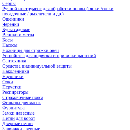
Серпы
Ручной инструмент для обработки почвы (тяпки /совки
посадочные / рыхлители и др.)
Ошейники
Черенки
Буры садовые
Веники и метла
Косы
Насосы
Ножницы для стрижки овец
Устройства для подвязки и прививки растений
Сантехника
Средства индивидуальной защиты
Наколенники
Наушники
Очки
Перчатки
Респираторы
Страховочные пояса
Фильтры для масок
Фурнитура
Замки навесные
Петли для ворот
Дверные петли
Задвижки дверные