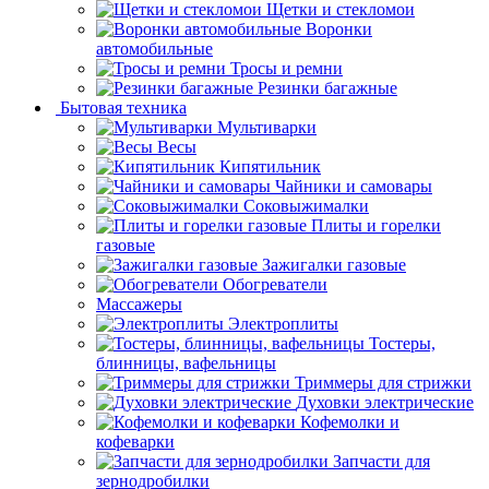
Щетки и стекломои
Воронки
автомобильные
Тросы и ремни
Резинки багажные
Бытовая техника
Мультиварки
Весы
Кипятильник
Чайники и самовары
Соковыжималки
Плиты и горелки
газовые
Зажигалки газовые
Обогреватели
Массажеры
Электроплиты
Тостеры,
блинницы, вафельницы
Триммеры для стрижки
Духовки электрические
Кофемолки и
кофеварки
Запчасти для
зернодробилки