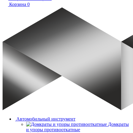
Корзина
0
Автомобильный инструмент
Домкраты
и упоры противооткатные