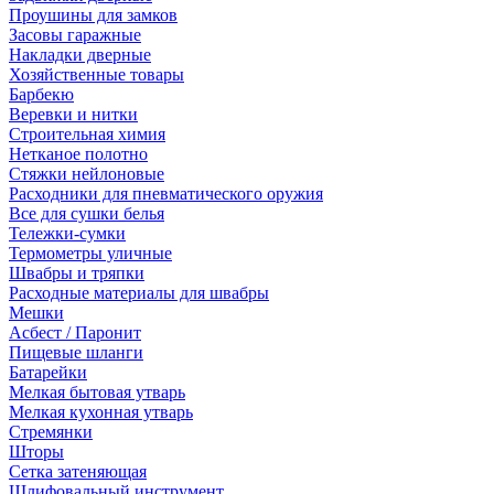
Проушины для замков
Засовы гаражные
Накладки дверные
Хозяйственные товары
Барбекю
Веревки и нитки
Строительная химия
Нетканое полотно
Стяжки нейлоновые
Расходники для пневматического оружия
Все для сушки белья
Тележки-сумки
Термометры уличные
Швабры и тряпки
Расходные материалы для швабры
Мешки
Асбест / Паронит
Пищевые шланги
Батарейки
Мелкая бытовая утварь
Мелкая кухонная утварь
Стремянки
Шторы
Сетка затеняющая
Шлифовальный инструмент