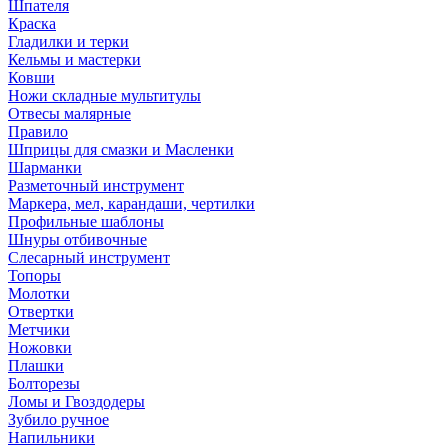
Шпателя
Краска
Гладилки и терки
Кельмы и мастерки
Ковши
Ножи складные мультитулы
Отвесы малярные
Правило
Шприцы для смазки и Масленки
Шарманки
Разметочный инструмент
Маркера, мел, карандаши, чертилки
Профильные шаблоны
Шнуры отбивочные
Слесарный инструмент
Топоры
Молотки
Отвертки
Метчики
Ножовки
Плашки
Болторезы
Ломы и Гвоздодеры
Зубило ручное
Напильники