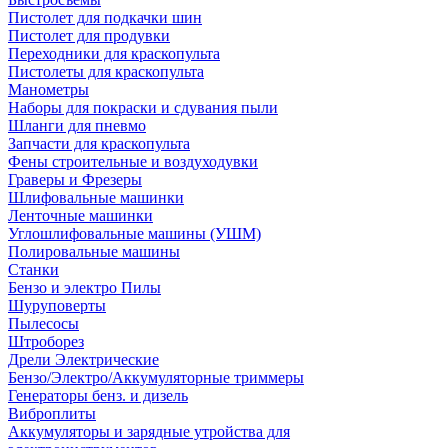
Пистолет для подкачки шин
Пистолет для продувки
Переходники для краскопульта
Пистолеты для краскопульта
Манометры
Наборы для покраски и сдувания пыли
Шланги для пневмо
Запчасти для краскопульта
Фены строительные и воздуходувки
Граверы и Фрезеры
Шлифовальные машинки
Ленточные машинки
Углошлифовальные машины (УШМ)
Полировальные машины
Станки
Бензо и электро Пилы
Шуруповерты
Пылесосы
Штроборез
Дрели Электрические
Бензо/Электро/Аккумуляторные триммеры
Генераторы бенз. и дизель
Виброплиты
Аккумуляторы и зарядные утройства для