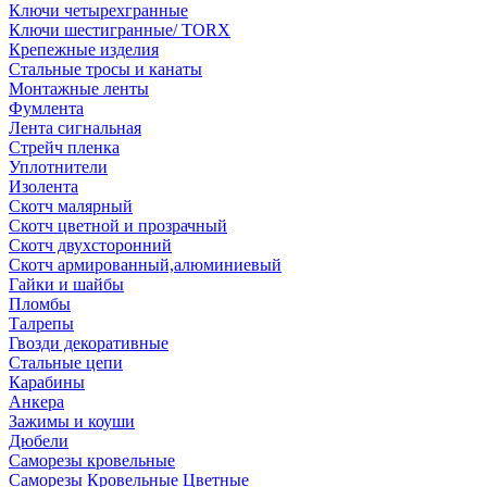
Ключи четырехгранные
Ключи шестигранные/ TORX
Крепежные изделия
Стальные тросы и канаты
Монтажные ленты
Фумлента
Лента сигнальная
Стрейч пленка
Уплотнители
Изолента
Скотч малярный
Скотч цветной и прозрачный
Скотч двухсторонний
Скотч армированный,алюминиевый
Гайки и шайбы
Пломбы
Талрепы
Гвозди декоративные
Стальные цепи
Карабины
Анкера
Зажимы и коуши
Дюбели
Саморезы кровельные
Саморезы Кровельные Цветные