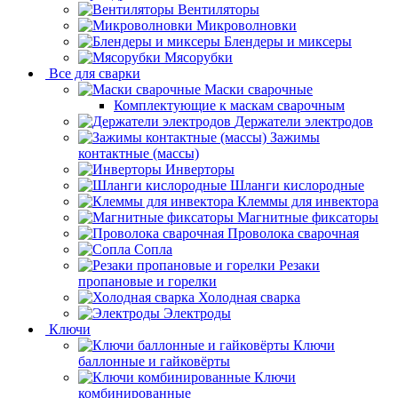
Вентиляторы
Микроволновки
Блендеры и миксеры
Мясорубки
Все для сварки
Маски сварочные
Комплектующие к маскам сварочным
Держатели электродов
Зажимы
контактные (массы)
Инверторы
Шланги кислородные
Клеммы для инвектора
Магнитные фиксаторы
Проволока сварочная
Сопла
Резаки
пропановые и горелки
Холодная сварка
Электроды
Ключи
Ключи
баллонные и гайковёрты
Ключи
комбинированные