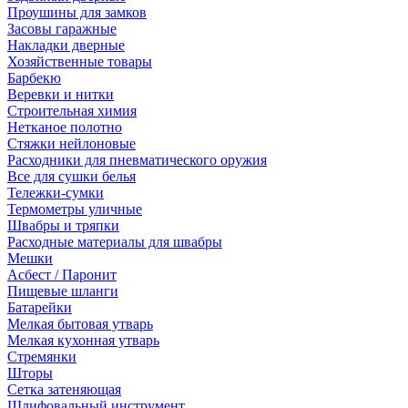
Проушины для замков
Засовы гаражные
Накладки дверные
Хозяйственные товары
Барбекю
Веревки и нитки
Строительная химия
Нетканое полотно
Стяжки нейлоновые
Расходники для пневматического оружия
Все для сушки белья
Тележки-сумки
Термометры уличные
Швабры и тряпки
Расходные материалы для швабры
Мешки
Асбест / Паронит
Пищевые шланги
Батарейки
Мелкая бытовая утварь
Мелкая кухонная утварь
Стремянки
Шторы
Сетка затеняющая
Шлифовальный инструмент