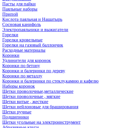
Пасты для пайки
Паяльные наборы
Припой
Кислота паяльная и Нашатырь
Сосновая канифоль
Электропаяльники и выжигатели
Горелки
Горелки кровельные
Горелки на газовый баллончик
Расходные материалы
Коронки
Удлинители для коронок
Коронки по бетону
Коронки и балеринки по дереву
Коронки по металлу
Коронки и балеринки по стеклу,камню и кафелю
Наборы коронок
Щетки проволочные,металлические
Щетки проволочные , мягкие
Щетки витые , жесткие
Щетки нейлоновые для браширования
Щетки ручные
Подшипники
Щетки угольные на электроинструмент
Абразивные круги