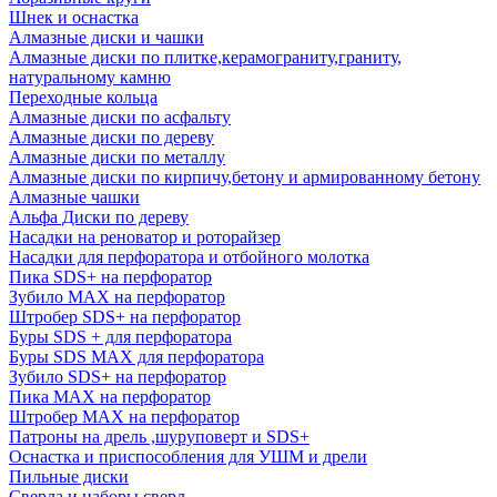
Шнек и оснастка
Алмазные диски и чашки
Алмазные диски по плитке,керамограниту,граниту,
натуральному камню
Переходные кольца
Алмазные диски по асфальту
Алмазные диски по дереву
Алмазные диски по металлу
Алмазные диски по кирпичу,бетону и армированному бетону
Алмазные чашки
Альфа Диски по дереву
Насадки на реноватор и роторайзер
Насадки для перфоратора и отбойного молотка
Пика SDS+ на перфоратор
Зубило MAX на перфоратор
Штробер SDS+ на перфоратор
Буры SDS + для перфоратора
Буры SDS MAX для перфоратора
Зубило SDS+ на перфоратор
Пика MAX на перфоратор
Штробер MAX на перфоратор
Патроны на дрель ,шуруповерт и SDS+
Оснастка и приспособления для УШМ и дрели
Пильные диски
Сверла и наборы сверл