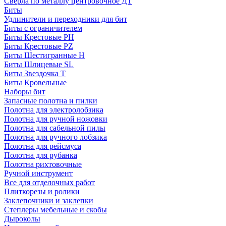
Сверла по металлу центровочное ДТ
Биты
Удлинители и переходники для бит
Биты с ограничителем
Биты Крестовые PH
Биты Крестовые PZ
Биты Шестигранные H
Биты Шлицевые SL
Биты Звездочка T
Биты Кровельные
Наборы бит
Запасные полотна и пилки
Полотна для электролобзика
Полотна для ручной ножовки
Полотна для сабельной пилы
Полотна для ручного лобзика
Полотна для рейсмуса
Полотна для рубанка
Полотна рихтовочные
Ручной инструмент
Все для отделочных работ
Плиткорезы и ролики
Заклепочники и заклепки
Степлеры мебельные и скобы
Дыроколы