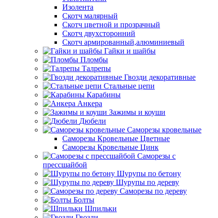
Изолента
Скотч малярный
Скотч цветной и прозрачный
Скотч двухсторонний
Скотч армированный,алюминиевый
Гайки и шайбы
Пломбы
Талрепы
Гвозди декоративные
Стальные цепи
Карабины
Анкера
Зажимы и коуши
Дюбели
Саморезы кровельные
Саморезы Кровельные Цветные
Саморезы Кровельные Цинк
Саморезы с
прессшайбой
Шурупы по бетону
Шурупы по дереву
Саморезы по дереву
Болты
Шпильки
Гвозди