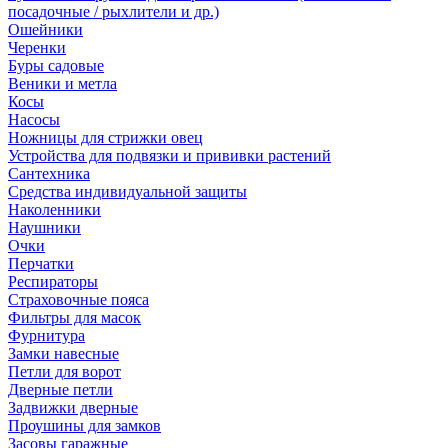
посадочные / рыхлители и др.)
Ошейники
Черенки
Буры садовые
Веники и метла
Косы
Насосы
Ножницы для стрижки овец
Устройства для подвязки и прививки растений
Сантехника
Средства индивидуальной защиты
Наколенники
Наушники
Очки
Перчатки
Респираторы
Страховочные пояса
Фильтры для масок
Фурнитура
Замки навесные
Петли для ворот
Дверные петли
Задвижки дверные
Проушины для замков
Засовы гаражные