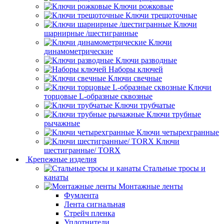
Ключи рожковые
Ключи трещоточные
Ключи
шарнирные /шестигранные
Ключи
динамометрические
Ключи разводные
Наборы ключей
Ключи свечные
Ключи
торцовые L-образные сквозные
Ключи трубчатые
Ключи трубные
рычажные
Ключи четырехгранные
Ключи
шестигранные/ TORX
Крепежные изделия
Стальные тросы и
канаты
Монтажные ленты
Фумлента
Лента сигнальная
Стрейч пленка
Уплотнители