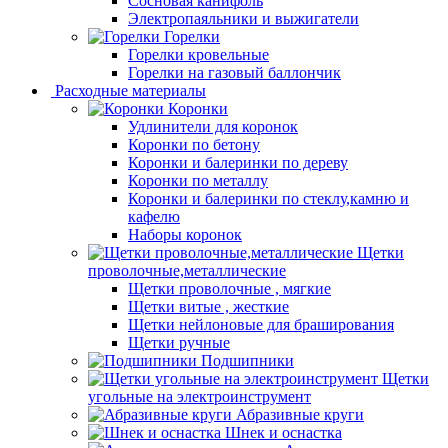
Сосновая канифоль
Электропаяльники и выжигатели
Горелки
Горелки кровельные
Горелки на газовый баллончик
Расходные материалы
Коронки
Удлинители для коронок
Коронки по бетону
Коронки и балеринки по дереву
Коронки по металлу
Коронки и балеринки по стеклу,камню и
кафелю
Наборы коронок
Щетки
проволочные,металлические
Щетки проволочные , мягкие
Щетки витые , жесткие
Щетки нейлоновые для браширования
Щетки ручные
Подшипники
Щетки
угольные на электроинструмент
Абразивные круги
Шнек и оснастка