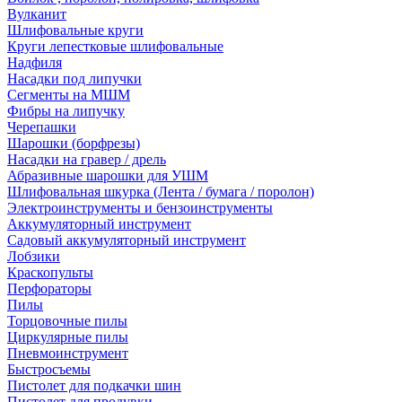
Вулканит
Шлифовальные круги
Круги лепестковые шлифовальные
Надфиля
Насадки под липучки
Сегменты на МШМ
Фибры на липучку
Черепашки
Шарошки (борфрезы)
Насадки на гравер / дрель
Абразивные шарошки для УШМ
Шлифовальная шкурка (Лента / бумага / поролон)
Электроинструменты и бензоинструменты
Аккумуляторный инструмент
Садовый аккумуляторный инструмент
Лобзики
Краскопульты
Перфораторы
Пилы
Торцовочные пилы
Циркулярные пилы
Пневмоинструмент
Быстросъемы
Пистолет для подкачки шин
Пистолет для продувки