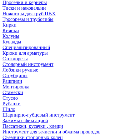
Просечки и кернеры
Тиски и наковальни
Ножницы для труб ПВХ
Тросорезы и трубогибы
Кирки
Киянки
Колуны
Кувалды
Специализированный
Крюки для арматуры
Стеклорезы
Столярный инструмент
Лобзики ручные
Струбцины
Рашпили
Монтировка
Стамески
Стусло
Рубанки
Шило
Шарнирно-губцевый инструмент
Зажимы с фиксацией
Пассатижи, кусачки , клещи
Инструмент для зачистки и обжима проводов
Съёмники стопорных колец