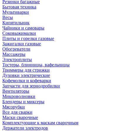
Резинки багажные
Бытовая техника
Мультиварки
Весы
Кипятильник
Чайники и самовары
Соковыжималки
Плиты и горелки газовые
Зажигалки газовые
Обогреватели
Массажеры
Электроплиты
Тостеры, блинницы, вафельницы
Триммеры для стрижки
Духовки электрические
Кофемолки и кофеварки
Запчасти для зернодробилки
Вентиляторы
Микроволновки
Блендеры и миксеры
Мясорубки
Все для сварки
Маски сварочные
Комплектующие к маскам сварочным
Держатели электродов