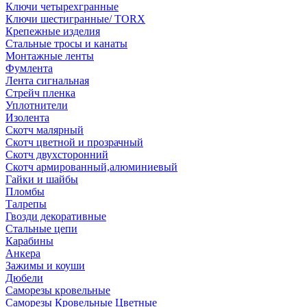
Ключи четырехгранные
Ключи шестигранные/ TORX
Крепежные изделия
Стальные тросы и канаты
Монтажные ленты
Фумлента
Лента сигнальная
Стрейч пленка
Уплотнители
Изолента
Скотч малярный
Скотч цветной и прозрачный
Скотч двухсторонний
Скотч армированный,алюминиевый
Гайки и шайбы
Пломбы
Талрепы
Гвозди декоративные
Стальные цепи
Карабины
Анкера
Зажимы и коуши
Дюбели
Саморезы кровельные
Саморезы Кровельные Цветные