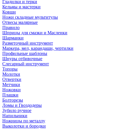
Гладилки и терки
Кельмы и мастерки
Ковши
Ножи складные мультитулы
Отвесы малярные
Правило
Шприцы для смазки и Масленки
Шарманки
Разметочный инструмент
Маркера, мел, карандаши, чертилки
Профильные шаблоны
Шнуры отбивочные
Слесарный инструмент
Топоры
Молотки
Отвертки
Метчики
Ножовки
Плашки
Болторезы
Ломы и Гвоздодеры
Зубило ручное
Напильники
Ножницы по металлу
Выколотки и бородки