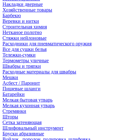
Накладки дверные
Хозяйственные товары
Барбекю
Веревки и нитки
Строительная химия
Нетканое полотно
Стяжки нейлоновые
Расходники для пневматического оружия
Все для сушки белья
Тележки-сумки
Термометры уличные
Швабры и тряпки
Расходные материалы для швабры
Мешки
Асбест / Паронит
Пищевые шланги
Батарейки
Мелкая бытовая утварь
Мелкая кухонная утварь
Стремянки
Шторы
Сетка затеняющая
Шлифовальный инструмент
Бруски абразивные
Войлок , поролон, полировка, шлифовка