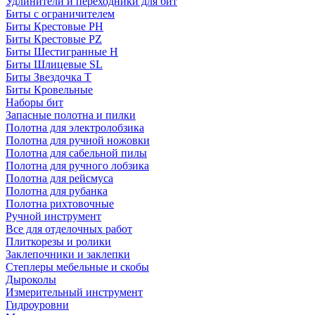
Удлинители и переходники для бит
Биты с ограничителем
Биты Крестовые PH
Биты Крестовые PZ
Биты Шестигранные H
Биты Шлицевые SL
Биты Звездочка T
Биты Кровельные
Наборы бит
Запасные полотна и пилки
Полотна для электролобзика
Полотна для ручной ножовки
Полотна для сабельной пилы
Полотна для ручного лобзика
Полотна для рейсмуса
Полотна для рубанка
Полотна рихтовочные
Ручной инструмент
Все для отделочных работ
Плиткорезы и ролики
Заклепочники и заклепки
Степлеры мебельные и скобы
Дыроколы
Измерительный инструмент
Гидроуровни