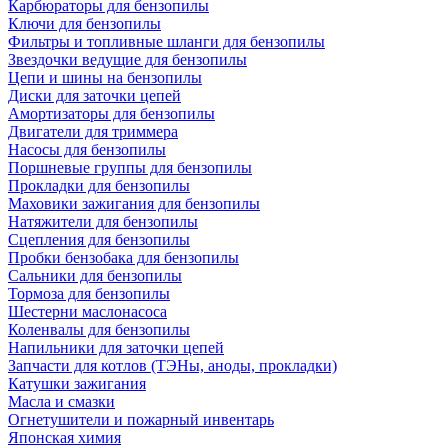
Карбюраторы для бензопилы
Ключи для бензопилы
Фильтры и топливные шланги для бензопилы
Звездочки ведущие для бензопилы
Цепи и шины на бензопилы
Диски для заточки цепей
Амортизаторы для бензопилы
Двигатели для триммера
Насосы для бензопилы
Поршневые группы для бензопилы
Прокладки для бензопилы
Маховики зажигания для бензопилы
Натяжители для бензопилы
Сцепления для бензопилы
Пробки бензобака для бензопилы
Сальники для бензопилы
Тормоза для бензопилы
Шестерни маслонасоса
Коленвалы для бензопилы
Напильники для заточки цепей
Запчасти для котлов (ТЭНы, аноды, прокладки)
Катушки зажигания
Масла и смазки
Огнетушители и пожарный инвентарь
Японская химия