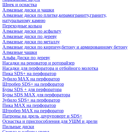
Шнек и оснастка
Алмазные диски и чашки
Алмазные диски по плитке,керамограниту,граниту,
натуральному камню
Переходные кольца
Алмазные диски по асфальту
Алмазные диски по дереву
Алмазные диски по металлу
Алмазные диски по кирпичу,бетону и армированному бетону
Алмазные чашки
Альфа Диски по дереву
Насадки на реноватор и роторайзер
Насадки для перфоратора и отбойного молотка
Пика SDS+ на перфоратор
Зубило MAX на перфоратор
Штробер SDS+ на перфоратор
Буры SDS + для перфоратора
Буры SDS MAX для перфоратора
Зубило SDS+ на перфоратор
Пика MAX на перфоратор
Штробер MAX на перфоратор
Патроны на дрель ,шуруповерт и SDS+
Оснастка и приспособления для УШМ и дрели
Пильные диски
Сверла и наборы сверл