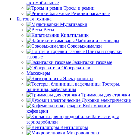
автомобильные
Тросы и ремни
Резинки багажные
Бытовая техника
Мультиварки
Весы
Кипятильник
Чайники и самовары
Соковыжималки
Плиты и горелки
газовые
Зажигалки газовые
Обогреватели
Массажеры
Электроплиты
Тостеры,
блинницы, вафельницы
Триммеры для стрижки
Духовки электрические
Кофемолки и
кофеварки
Запчасти для
зернодробилки
Вентиляторы
Микроволновки