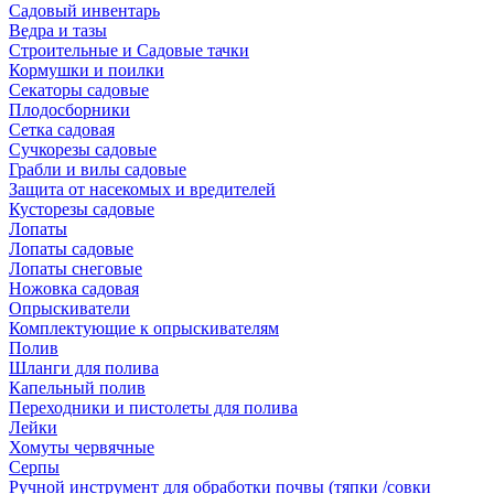
Садовый инвентарь
Ведра и тазы
Строительные и Садовые тачки
Кормушки и поилки
Секаторы садовые
Плодосборники
Сетка садовая
Сучкорезы садовые
Грабли и вилы садовые
Защита от насекомых и вредителей
Кусторезы садовые
Лопаты
Лопаты садовые
Лопаты снеговые
Ножовка садовая
Опрыскиватели
Комплектующие к опрыскивателям
Полив
Шланги для полива
Капельный полив
Переходники и пистолеты для полива
Лейки
Хомуты червячные
Серпы
Ручной инструмент для обработки почвы (тяпки /совки