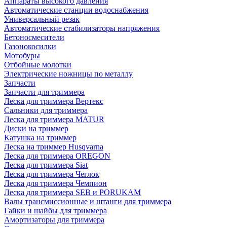
Аппараты высокого давления
Автоматические станции водоснабжения
Универсальный резак
Автоматические стабилизаторы напряжения
Бетоносмесители
Газонокосилки
Мотобуры
Отбойные молотки
Электрические ножницы по металлу
Запчасти
Запчасти для триммера
Леска для триммера Вертекс
Сальники для триммера
Леска для триммера MATUR
Диски на триммер
Катушка на триммер
Леска на триммер Husqvarna
Леска для триммера OREGON
Леска для триммера Siat
Леска для триммера Чеглок
Леска для триммера Чемпион
Леска для триммера SEB и PORUKAM
Валы трансмиссионные и штанги для триммера
Гайки и шайбы для триммера
Амортизаторы для триммера