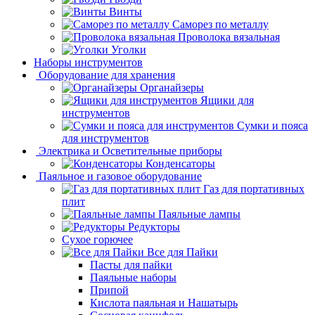
Винты
Саморез по металлу
Проволока вязальная
Уголки
Наборы инструментов
Оборудование для хранения
Органайзеры
Ящики для
инструментов
Сумки и пояса
для инструментов
Электрика и Осветительные приборы
Конденсаторы
Паяльное и газовое оборудование
Газ для портативных
плит
Паяльные лампы
Редукторы
Сухое горючее
Все для Пайки
Пасты для пайки
Паяльные наборы
Припой
Кислота паяльная и Нашатырь