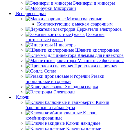
Блендеры и миксеры
Мясорубки
Все для сварки
Маски сварочные
Комплектующие к маскам сварочным
Держатели электродов
Зажимы
контактные (массы)
Инверторы
Шланги кислородные
Клеммы для инвектора
Магнитные фиксаторы
Проволока сварочная
Сопла
Резаки
пропановые и горелки
Холодная сварка
Электроды
Ключи
Ключи
баллонные и гайковёрты
Ключи
комбинированные
Ключи накидные
Ключи разрезные