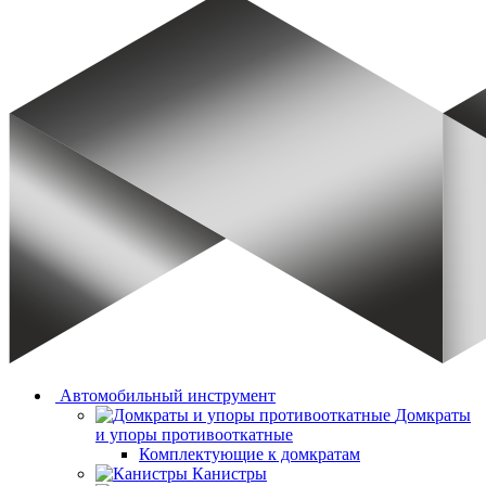
Автомобильный инструмент
Домкраты
и упоры противооткатные
Комплектующие к домкратам
Канистры