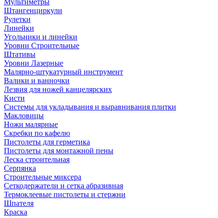
Мультиметры
Штангенциркули
Рулетки
Линейки
Угольники и линейки
Уровни Строительные
Штативы
Уровни Лазерные
Малярно-штукатурный инструмент
Валики и ванночки
Лезвия для ножей канцелярских
Кисти
Системы для укладывания и выравнивания плитки
Макловицы
Ножи малярные
Скребки по кафелю
Пистолеты для герметика
Пистолеты для монтажной пены
Леска строительная
Серпянка
Строительные миксера
Сеткодержатели и сетка абразивная
Термоклеевые пистолеты и стержни
Шпателя
Краска