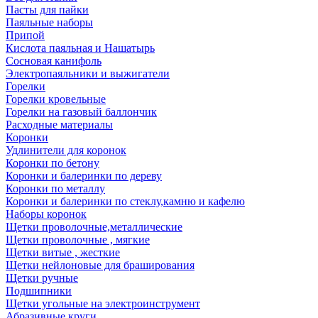
Пасты для пайки
Паяльные наборы
Припой
Кислота паяльная и Нашатырь
Сосновая канифоль
Электропаяльники и выжигатели
Горелки
Горелки кровельные
Горелки на газовый баллончик
Расходные материалы
Коронки
Удлинители для коронок
Коронки по бетону
Коронки и балеринки по дереву
Коронки по металлу
Коронки и балеринки по стеклу,камню и кафелю
Наборы коронок
Щетки проволочные,металлические
Щетки проволочные , мягкие
Щетки витые , жесткие
Щетки нейлоновые для браширования
Щетки ручные
Подшипники
Щетки угольные на электроинструмент
Абразивные круги