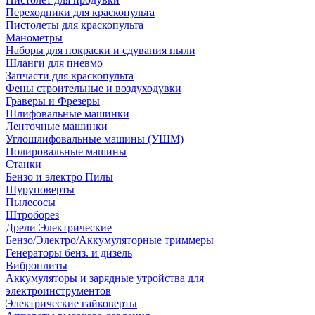
Переходники для краскопульта
Пистолеты для краскопульта
Манометры
Наборы для покраски и сдувания пыли
Шланги для пневмо
Запчасти для краскопульта
Фены строительные и воздуходувки
Граверы и Фрезеры
Шлифовальные машинки
Ленточные машинки
Углошлифовальные машины (УШМ)
Полировальные машины
Станки
Бензо и электро Пилы
Шуруповерты
Пылесосы
Штроборез
Дрели Электрические
Бензо/Электро/Аккумуляторные триммеры
Генераторы бенз. и дизель
Виброплиты
Аккумуляторы и зарядные утройства для
электроинструментов
Электрические гайковерты