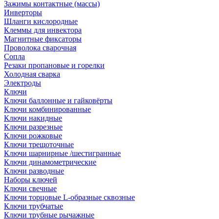
Зажимы контактные (массы)
Инверторы
Шланги кислородные
Клеммы для инвектора
Магнитные фиксаторы
Проволока сварочная
Сопла
Резаки пропановые и горелки
Холодная сварка
Электроды
Ключи
Ключи баллонные и гайковёрты
Ключи комбинированные
Ключи накидные
Ключи разрезные
Ключи рожковые
Ключи трещоточные
Ключи шарнирные /шестигранные
Ключи динамометрические
Ключи разводные
Наборы ключей
Ключи свечные
Ключи торцовые L-образные сквозные
Ключи трубчатые
Ключи трубные рычажные