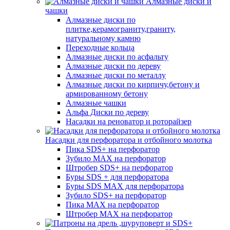
Алмазные диски и
чашки
Алмазные диски по
плитке,керамограниту,граниту,
натуральному камню
Переходные кольца
Алмазные диски по асфальту
Алмазные диски по дереву
Алмазные диски по металлу
Алмазные диски по кирпичу,бетону и
армированному бетону
Алмазные чашки
Альфа Диски по дереву
Насадки на реноватор и роторайзер
Насадки для перфоратора и отбойного молотка
Пика SDS+ на перфоратор
Зубило MAX на перфоратор
Штробер SDS+ на перфоратор
Буры SDS + для перфоратора
Буры SDS MAX для перфоратора
Зубило SDS+ на перфоратор
Пика MAX на перфоратор
Штробер MAX на перфоратор