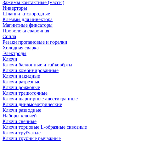
Зажимы контактные (массы)
Инверторы
Шланги кислородные
Клеммы для инвектора
Магнитные фиксаторы
Проволока сварочная
Сопла
Резаки пропановые и горелки
Холодная сварка
Электроды
Ключи
Ключи баллонные и гайковёрты
Ключи комбинированные
Ключи накидные
Ключи разрезные
Ключи рожковые
Ключи трещоточные
Ключи шарнирные /шестигранные
Ключи динамометрические
Ключи разводные
Наборы ключей
Ключи свечные
Ключи торцовые L-образные сквозные
Ключи трубчатые
Ключи трубные рычажные