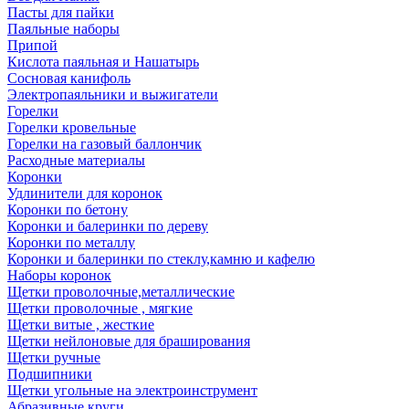
Пасты для пайки
Паяльные наборы
Припой
Кислота паяльная и Нашатырь
Сосновая канифоль
Электропаяльники и выжигатели
Горелки
Горелки кровельные
Горелки на газовый баллончик
Расходные материалы
Коронки
Удлинители для коронок
Коронки по бетону
Коронки и балеринки по дереву
Коронки по металлу
Коронки и балеринки по стеклу,камню и кафелю
Наборы коронок
Щетки проволочные,металлические
Щетки проволочные , мягкие
Щетки витые , жесткие
Щетки нейлоновые для браширования
Щетки ручные
Подшипники
Щетки угольные на электроинструмент
Абразивные круги