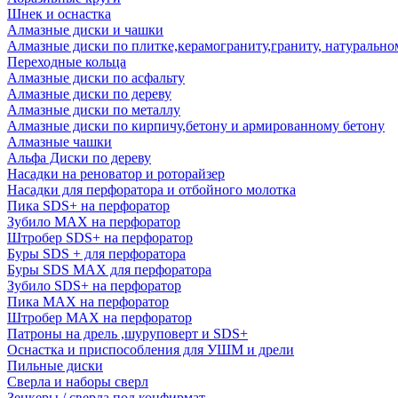
Шнек и оснастка
Алмазные диски и чашки
Алмазные диски по плитке,керамограниту,граниту, натуральн
Переходные кольца
Алмазные диски по асфальту
Алмазные диски по дереву
Алмазные диски по металлу
Алмазные диски по кирпичу,бетону и армированному бетону
Алмазные чашки
Альфа Диски по дереву
Насадки на реноватор и роторайзер
Насадки для перфоратора и отбойного молотка
Пика SDS+ на перфоратор
Зубило MAX на перфоратор
Штробер SDS+ на перфоратор
Буры SDS + для перфоратора
Буры SDS MAX для перфоратора
Зубило SDS+ на перфоратор
Пика MAX на перфоратор
Штробер MAX на перфоратор
Патроны на дрель ,шуруповерт и SDS+
Оснастка и приспособления для УШМ и дрели
Пильные диски
Сверла и наборы сверл
Зенкеры / сверла под конфирмат