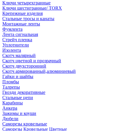
Ключи четырехгранные
Ключи шестигранные/ TORX
Крепежные изделия
Стальные тросы и канаты
Монтажные ленты
Фумлента
Лента сигнальная
Стрейч пленка
Уплотнители
Изолента
Скотч малярный
Скотч цветной и прозрачный
Скотч двухсторонний
Скотч армированный,алюминиевый
Гайки и шайбы
Пломбы
Талрепы
Гвозди декоративные
Стальные цепи
Карабины
Анкера
Зажимы и коуши
Дюбели
Саморезы кровельные
Саморезы Кровельные Цветные