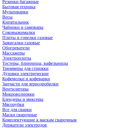
Резинки багажные
Бытовая техника
Мультиварки
Весы
Кипятильник
Чайники и самовары
Соковыжималки
Плиты и горелки газовые
Зажигалки газовые
Обогреватели
Массажеры
Электроплиты
Тостеры, блинницы, вафельницы
Триммеры для стрижки
Духовки электрические
Кофемолки и кофеварки
Запчасти для зернодробилки
Вентиляторы
Микроволновки
Блендеры и миксеры
Мясорубки
Все для сварки
Маски сварочные
Комплектующие к маскам сварочным
Держатели электродов