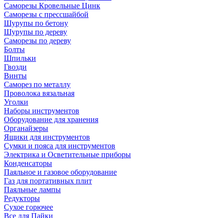
Саморезы Кровельные Цинк
Саморезы с прессшайбой
Шурупы по бетону
Шурупы по дереву
Саморезы по дереву
Болты
Шпильки
Гвозди
Винты
Саморез по металлу
Проволока вязальная
Уголки
Наборы инструментов
Оборудование для хранения
Органайзеры
Ящики для инструментов
Сумки и пояса для инструментов
Электрика и Осветительные приборы
Конденсаторы
Паяльное и газовое оборудование
Газ для портативных плит
Паяльные лампы
Редукторы
Сухое горючее
Все для Пайки