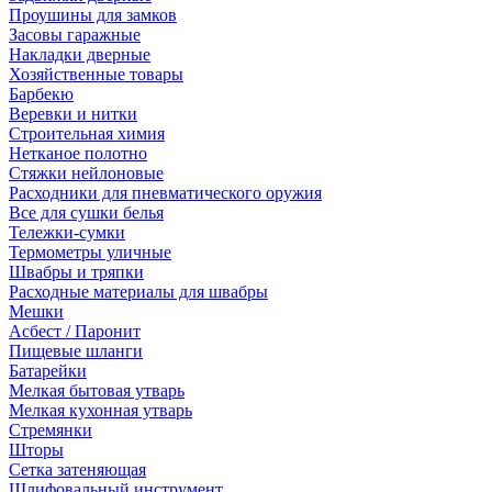
Проушины для замков
Засовы гаражные
Накладки дверные
Хозяйственные товары
Барбекю
Веревки и нитки
Строительная химия
Нетканое полотно
Стяжки нейлоновые
Расходники для пневматического оружия
Все для сушки белья
Тележки-сумки
Термометры уличные
Швабры и тряпки
Расходные материалы для швабры
Мешки
Асбест / Паронит
Пищевые шланги
Батарейки
Мелкая бытовая утварь
Мелкая кухонная утварь
Стремянки
Шторы
Сетка затеняющая
Шлифовальный инструмент