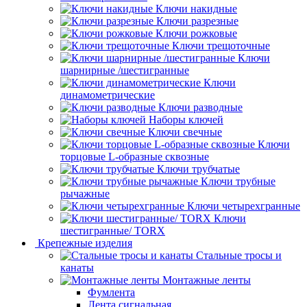
Ключи накидные
Ключи разрезные
Ключи рожковые
Ключи трещоточные
Ключи
шарнирные /шестигранные
Ключи
динамометрические
Ключи разводные
Наборы ключей
Ключи свечные
Ключи
торцовые L-образные сквозные
Ключи трубчатые
Ключи трубные
рычажные
Ключи четырехгранные
Ключи
шестигранные/ TORX
Крепежные изделия
Стальные тросы и
канаты
Монтажные ленты
Фумлента
Лента сигнальная