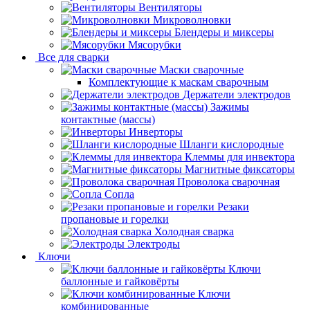
Вентиляторы
Микроволновки
Блендеры и миксеры
Мясорубки
Все для сварки
Маски сварочные
Комплектующие к маскам сварочным
Держатели электродов
Зажимы
контактные (массы)
Инверторы
Шланги кислородные
Клеммы для инвектора
Магнитные фиксаторы
Проволока сварочная
Сопла
Резаки
пропановые и горелки
Холодная сварка
Электроды
Ключи
Ключи
баллонные и гайковёрты
Ключи
комбинированные