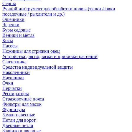
Серпы
Ручной инструмент для обработки почвы (тяпки /совки
посадочные / рыхлители и др.)
Ошейники
Черенки
Буры садовые
Веники и метла
Косы
Насосы
Ножницы для стрижки овец
Устройства для подвязки и прививки растений
Сантехника
Средства индивидуальной защиты
Наколенники
Наушники
Очки
Перчатки
Респираторы
Страховочные пояса
Фильтры для масок
Фурнитура
Замки навесные
Петли для ворот
Дверные петли
Задвижки дверные