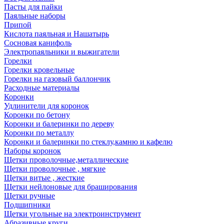
Пасты для пайки
Паяльные наборы
Припой
Кислота паяльная и Нашатырь
Сосновая канифоль
Электропаяльники и выжигатели
Горелки
Горелки кровельные
Горелки на газовый баллончик
Расходные материалы
Коронки
Удлинители для коронок
Коронки по бетону
Коронки и балеринки по дереву
Коронки по металлу
Коронки и балеринки по стеклу,камню и кафелю
Наборы коронок
Щетки проволочные,металлические
Щетки проволочные , мягкие
Щетки витые , жесткие
Щетки нейлоновые для браширования
Щетки ручные
Подшипники
Щетки угольные на электроинструмент
Абразивные круги