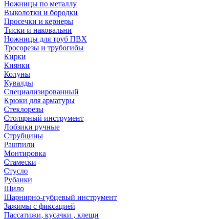
Ножницы по металлу
Выколотки и бородки
Просечки и кернеры
Тиски и наковальни
Ножницы для труб ПВХ
Тросорезы и трубогибы
Кирки
Киянки
Колуны
Кувалды
Специализированный
Крюки для арматуры
Стеклорезы
Столярный инструмент
Лобзики ручные
Струбцины
Рашпили
Монтировка
Стамески
Стусло
Рубанки
Шило
Шарнирно-губцевый инструмент
Зажимы с фиксацией
Пассатижи, кусачки , клещи