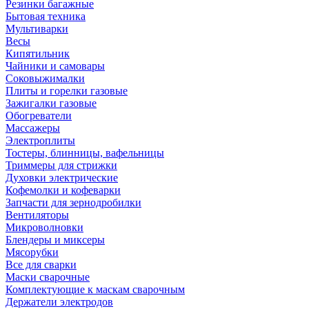
Резинки багажные
Бытовая техника
Мультиварки
Весы
Кипятильник
Чайники и самовары
Соковыжималки
Плиты и горелки газовые
Зажигалки газовые
Обогреватели
Массажеры
Электроплиты
Тостеры, блинницы, вафельницы
Триммеры для стрижки
Духовки электрические
Кофемолки и кофеварки
Запчасти для зернодробилки
Вентиляторы
Микроволновки
Блендеры и миксеры
Мясорубки
Все для сварки
Маски сварочные
Комплектующие к маскам сварочным
Держатели электродов