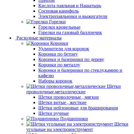
Припой
Кислота паяльная и Нашатырь
Сосновая канифоль
Электропаяльники и выжигатели
Горелки
Горелки кровельные
Горелки на газовый баллончик
Расходные материалы
Коронки
Удлинители для коронок
Коронки по бетону
Коронки и балеринки по дереву
Коронки по металлу
Коронки и балеринки по стеклу,камню и
кафелю
Наборы коронок
Щетки
проволочные,металлические
Щетки проволочные , мягкие
Щетки витые , жесткие
Щетки нейлоновые для браширования
Щетки ручные
Подшипники
Щетки
угольные на электроинструмент