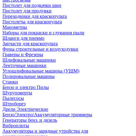
Пистолет для подкачки шин
Пистолет для продувки
Переходники для краскопульта
Пистолеты для краскопульта
Манометры
Наборы для покраски и сдувания пыли
Шланги для пневмо
Запчасти для краскопульта
Фены строительные и воздуходувки
Граверы и Фрезеры
Шлифовальные машинки
Ленточные машинки
Углошлифовальные машины (УШМ)
Полировальные машины
Станки
Бензо и электро Пилы
Шуруповерты
Пылесосы
Штроборез
Дрели Электрические
Бензо/Электро/Аккумуляторные триммеры
Генераторы бенз. и дизель
Виброплиты
Аккумуляторы и зарядные утройства для