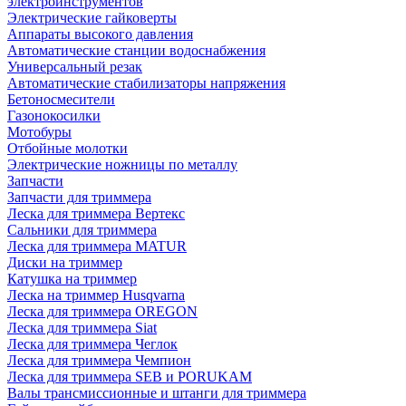
электроинструментов
Электрические гайковерты
Аппараты высокого давления
Автоматические станции водоснабжения
Универсальный резак
Автоматические стабилизаторы напряжения
Бетоносмесители
Газонокосилки
Мотобуры
Отбойные молотки
Электрические ножницы по металлу
Запчасти
Запчасти для триммера
Леска для триммера Вертекс
Сальники для триммера
Леска для триммера MATUR
Диски на триммер
Катушка на триммер
Леска на триммер Husqvarna
Леска для триммера OREGON
Леска для триммера Siat
Леска для триммера Чеглок
Леска для триммера Чемпион
Леска для триммера SEB и PORUKAM
Валы трансмиссионные и штанги для триммера