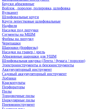
Бруски абразивные
Войлок , поролон, полировка, шлифовка
Вулканит
Шлифовальные круги
Круги лепестковые шлифовальные
Надфиля
Насадки под липучки
Сегменты на МШМ
Фибры на липучку
Черепашки
Шарошки (борфрезы)
Насадки на гравер / дрель
Абразивные шарошки для УШМ
Шлифовальная шкурка (Лента / бумага / поролон)
Электроинструменты и бензоинструменты
Аккумуляторный инструмент
Садовый аккумуляторный инструмент
Лобзики
Краскопульты
Перфораторы
Пилы
Торцовочные пилы
Циркулярные пилы
Пневмоинструмент
Быстросъемы