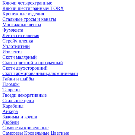
Ключи четырехгранные
Ключи шестигранные/ TORX
Крепежные изделия
Стальные тросы и канаты
Монтажные ленты
Фумлента
Лента сигнальная
Стрейч пленка
Уплотнители
Изолента
Скотч малярный
Скотч цветной и прозрачный
Скотч двухсторонний
Скотч армированный,алюминиевый
Гайки и шайбы
Пломбы
Талрепы
Гвозди декоративные
Стальные цепи
Карабины
Анкера
Зажимы и коуши
Дюбели
Саморезы кровельные
Саморезы Кровельные Цветные