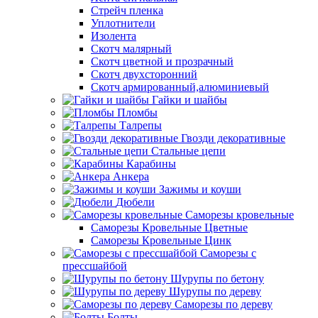
Стрейч пленка
Уплотнители
Изолента
Скотч малярный
Скотч цветной и прозрачный
Скотч двухсторонний
Скотч армированный,алюминиевый
Гайки и шайбы
Пломбы
Талрепы
Гвозди декоративные
Стальные цепи
Карабины
Анкера
Зажимы и коуши
Дюбели
Саморезы кровельные
Саморезы Кровельные Цветные
Саморезы Кровельные Цинк
Саморезы с
прессшайбой
Шурупы по бетону
Шурупы по дереву
Саморезы по дереву
Болты