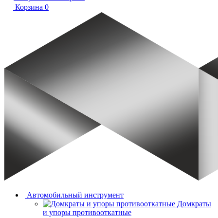
Корзина
0
Автомобильный инструмент
Домкраты
и упоры противооткатные