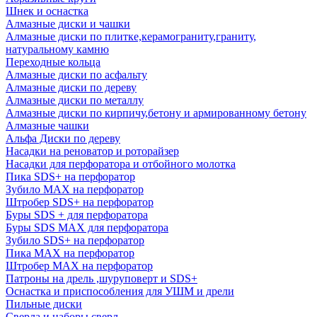
Шнек и оснастка
Алмазные диски и чашки
Алмазные диски по плитке,керамограниту,граниту,
натуральному камню
Переходные кольца
Алмазные диски по асфальту
Алмазные диски по дереву
Алмазные диски по металлу
Алмазные диски по кирпичу,бетону и армированному бетону
Алмазные чашки
Альфа Диски по дереву
Насадки на реноватор и роторайзер
Насадки для перфоратора и отбойного молотка
Пика SDS+ на перфоратор
Зубило MAX на перфоратор
Штробер SDS+ на перфоратор
Буры SDS + для перфоратора
Буры SDS MAX для перфоратора
Зубило SDS+ на перфоратор
Пика MAX на перфоратор
Штробер MAX на перфоратор
Патроны на дрель ,шуруповерт и SDS+
Оснастка и приспособления для УШМ и дрели
Пильные диски
Сверла и наборы сверл