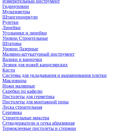
Измерительный инструмент
Гидроуровни
Мультиметры
Штангенциркули
Рулетки
Линейки
Угольники и линейки
Уровни Строительные
Штативы
Уровни Лазерные
Малярно-штукатурный инструмент
Валики и ванночки
Лезвия для ножей канцелярских
Кисти
Системы для укладывания и выравнивания плитки
Макловицы
Ножи малярные
Скребки по кафелю
Пистолеты для герметика
Пистолеты для монтажной пены
Леска строительная
Серпянка
Строительные миксера
Сеткодержатели и сетка абразивная
Термоклеевые пистолеты и стержни