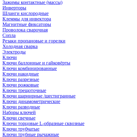
Зажимы контактные (массы)
Инверторы
Шланги кислородные
Клеммы для инвектора
Магнитные фиксаторы
Проволока сварочная
Сопла
Резаки пропановые и горелки
Холодная сварка
Электроды
Ключи
Ключи баллонные и гайковёрты
Ключи комбинированные
Ключи накидные
Ключи разрезные
Ключи рожковые
Ключи трещоточные
Ключи шарнирные /шестигранные
Ключи динамометрические
Ключи разводные
Наборы ключей
Ключи свечные
Ключи торцовые L-образные сквозные
Ключи трубчатые
Ключи трубные рычажные