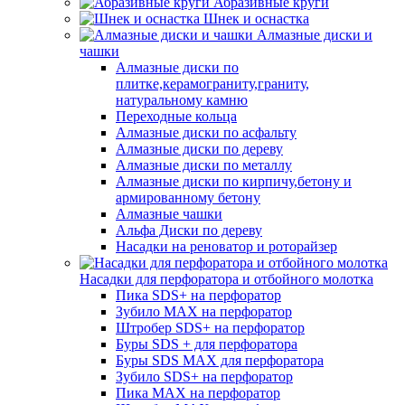
Абразивные круги
Шнек и оснастка
Алмазные диски и
чашки
Алмазные диски по
плитке,керамограниту,граниту,
натуральному камню
Переходные кольца
Алмазные диски по асфальту
Алмазные диски по дереву
Алмазные диски по металлу
Алмазные диски по кирпичу,бетону и
армированному бетону
Алмазные чашки
Альфа Диски по дереву
Насадки на реноватор и роторайзер
Насадки для перфоратора и отбойного молотка
Пика SDS+ на перфоратор
Зубило MAX на перфоратор
Штробер SDS+ на перфоратор
Буры SDS + для перфоратора
Буры SDS MAX для перфоратора
Зубило SDS+ на перфоратор
Пика MAX на перфоратор