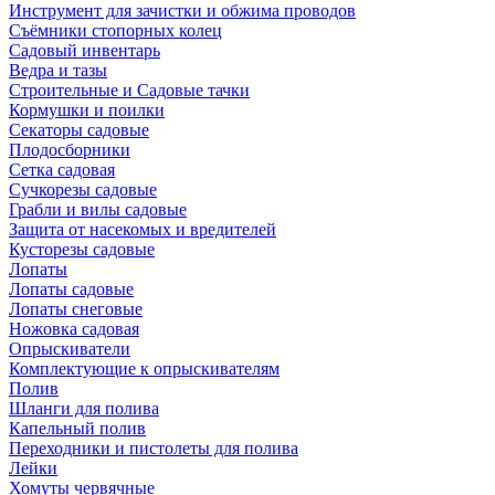
Инструмент для зачистки и обжима проводов
Съёмники стопорных колец
Садовый инвентарь
Ведра и тазы
Строительные и Садовые тачки
Кормушки и поилки
Секаторы садовые
Плодосборники
Сетка садовая
Сучкорезы садовые
Грабли и вилы садовые
Защита от насекомых и вредителей
Кусторезы садовые
Лопаты
Лопаты садовые
Лопаты снеговые
Ножовка садовая
Опрыскиватели
Комплектующие к опрыскивателям
Полив
Шланги для полива
Капельный полив
Переходники и пистолеты для полива
Лейки
Хомуты червячные