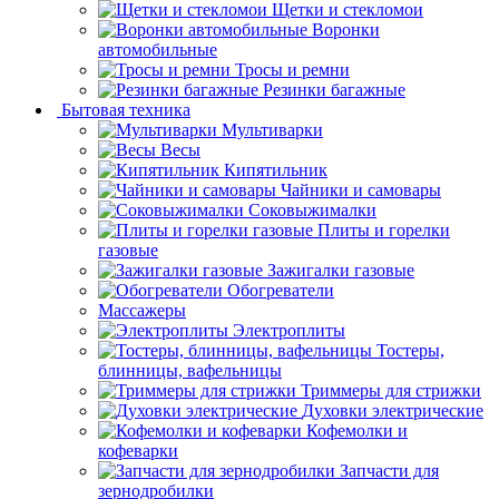
Щетки и стекломои
Воронки
автомобильные
Тросы и ремни
Резинки багажные
Бытовая техника
Мультиварки
Весы
Кипятильник
Чайники и самовары
Соковыжималки
Плиты и горелки
газовые
Зажигалки газовые
Обогреватели
Массажеры
Электроплиты
Тостеры,
блинницы, вафельницы
Триммеры для стрижки
Духовки электрические
Кофемолки и
кофеварки
Запчасти для
зернодробилки