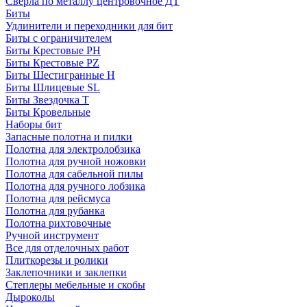
Сверла по металлу центровочное ДТ
Биты
Удлинители и переходники для бит
Биты с ограничителем
Биты Крестовые PH
Биты Крестовые PZ
Биты Шестигранные H
Биты Шлицевые SL
Биты Звездочка T
Биты Кровельные
Наборы бит
Запасные полотна и пилки
Полотна для электролобзика
Полотна для ручной ножовки
Полотна для сабельной пилы
Полотна для ручного лобзика
Полотна для рейсмуса
Полотна для рубанка
Полотна рихтовочные
Ручной инструмент
Все для отделочных работ
Плиткорезы и ролики
Заклепочники и заклепки
Степлеры мебельные и скобы
Дыроколы