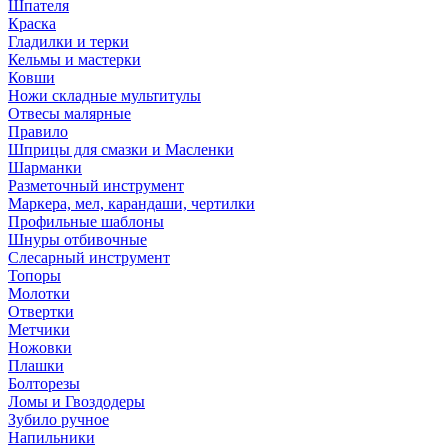
Шпателя
Краска
Гладилки и терки
Кельмы и мастерки
Ковши
Ножи складные мультитулы
Отвесы малярные
Правило
Шприцы для смазки и Масленки
Шарманки
Разметочный инструмент
Маркера, мел, карандаши, чертилки
Профильные шаблоны
Шнуры отбивочные
Слесарный инструмент
Топоры
Молотки
Отвертки
Метчики
Ножовки
Плашки
Болторезы
Ломы и Гвоздодеры
Зубило ручное
Напильники