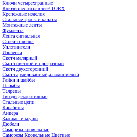
Ключи четырехгранные
Ключи шестигранные/ TORX
Крепежные изделия
Стальные тросы и канаты
Монтажные ленты
Фумлента
Лента сигнальная
Стрейч пленка
Уплотнители
Изолента
Скотч малярный
Скотч цветной и прозрачный
Скотч двухсторонний
Скотч армированный,алюминиевый
Гайки и шайбы
Пломбы
Талрепы
Гвозди декоративные
Стальные цепи
Карабины
Анкера
Зажимы и коуши
Дюбели
Саморезы кровельные
Саморезы Кровельные Цветные