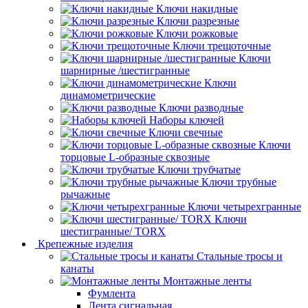
Ключи накидные
Ключи разрезные
Ключи рожковые
Ключи трещоточные
Ключи
шарнирные /шестигранные
Ключи
динамометрические
Ключи разводные
Наборы ключей
Ключи свечные
Ключи
торцовые L-образные сквозные
Ключи трубчатые
Ключи трубные
рычажные
Ключи четырехгранные
Ключи
шестигранные/ TORX
Крепежные изделия
Стальные тросы и
канаты
Монтажные ленты
Фумлента
Лента сигнальная