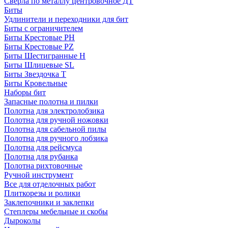
Сверла по металлу центровочное ДТ
Биты
Удлинители и переходники для бит
Биты с ограничителем
Биты Крестовые PH
Биты Крестовые PZ
Биты Шестигранные H
Биты Шлицевые SL
Биты Звездочка T
Биты Кровельные
Наборы бит
Запасные полотна и пилки
Полотна для электролобзика
Полотна для ручной ножовки
Полотна для сабельной пилы
Полотна для ручного лобзика
Полотна для рейсмуса
Полотна для рубанка
Полотна рихтовочные
Ручной инструмент
Все для отделочных работ
Плиткорезы и ролики
Заклепочники и заклепки
Степлеры мебельные и скобы
Дыроколы