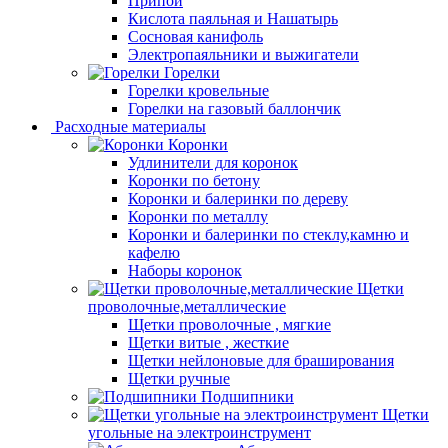
Припой
Кислота паяльная и Нашатырь
Сосновая канифоль
Электропаяльники и выжигатели
Горелки
Горелки кровельные
Горелки на газовый баллончик
Расходные материалы
Коронки
Удлинители для коронок
Коронки по бетону
Коронки и балеринки по дереву
Коронки по металлу
Коронки и балеринки по стеклу,камню и
кафелю
Наборы коронок
Щетки
проволочные,металлические
Щетки проволочные , мягкие
Щетки витые , жесткие
Щетки нейлоновые для браширования
Щетки ручные
Подшипники
Щетки
угольные на электроинструмент