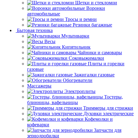
Щетки и стекломои
Воронки
автомобильные
Тросы и ремни
Резинки багажные
Бытовая техника
Мультиварки
Весы
Кипятильник
Чайники и самовары
Соковыжималки
Плиты и горелки
газовые
Зажигалки газовые
Обогреватели
Массажеры
Электроплиты
Тостеры,
блинницы, вафельницы
Триммеры для стрижки
Духовки электрические
Кофемолки и
кофеварки
Запчасти для
зернодробилки