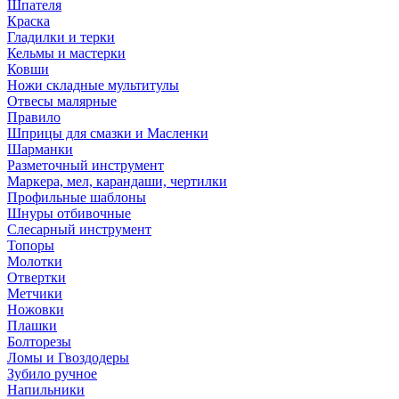
Шпателя
Краска
Гладилки и терки
Кельмы и мастерки
Ковши
Ножи складные мультитулы
Отвесы малярные
Правило
Шприцы для смазки и Масленки
Шарманки
Разметочный инструмент
Маркера, мел, карандаши, чертилки
Профильные шаблоны
Шнуры отбивочные
Слесарный инструмент
Топоры
Молотки
Отвертки
Метчики
Ножовки
Плашки
Болторезы
Ломы и Гвоздодеры
Зубило ручное
Напильники