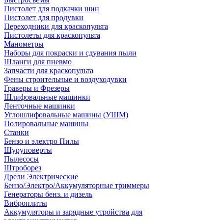
Пистолет для подкачки шин
Пистолет для продувки
Переходники для краскопульта
Пистолеты для краскопульта
Манометры
Наборы для покраски и сдувания пыли
Шланги для пневмо
Запчасти для краскопульта
Фены строительные и воздуходувки
Граверы и Фрезеры
Шлифовальные машинки
Ленточные машинки
Углошлифовальные машины (УШМ)
Полировальные машины
Станки
Бензо и электро Пилы
Шуруповерты
Пылесосы
Штроборез
Дрели Электрические
Бензо/Электро/Аккумуляторные триммеры
Генераторы бенз. и дизель
Виброплиты
Аккумуляторы и зарядные утройства для