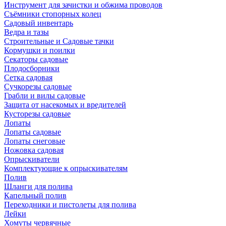
Инструмент для зачистки и обжима проводов
Съёмники стопорных колец
Садовый инвентарь
Ведра и тазы
Строительные и Садовые тачки
Кормушки и поилки
Секаторы садовые
Плодосборники
Сетка садовая
Сучкорезы садовые
Грабли и вилы садовые
Защита от насекомых и вредителей
Кусторезы садовые
Лопаты
Лопаты садовые
Лопаты снеговые
Ножовка садовая
Опрыскиватели
Комплектующие к опрыскивателям
Полив
Шланги для полива
Капельный полив
Переходники и пистолеты для полива
Лейки
Хомуты червячные