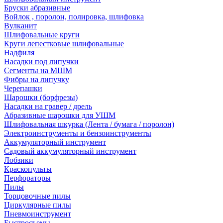
Бруски абразивные
Войлок , поролон, полировка, шлифовка
Вулканит
Шлифовальные круги
Круги лепестковые шлифовальные
Надфиля
Насадки под липучки
Сегменты на МШМ
Фибры на липучку
Черепашки
Шарошки (борфрезы)
Насадки на гравер / дрель
Абразивные шарошки для УШМ
Шлифовальная шкурка (Лента / бумага / поролон)
Электроинструменты и бензоинструменты
Аккумуляторный инструмент
Садовый аккумуляторный инструмент
Лобзики
Краскопульты
Перфораторы
Пилы
Торцовочные пилы
Циркулярные пилы
Пневмоинструмент
Быстросъемы