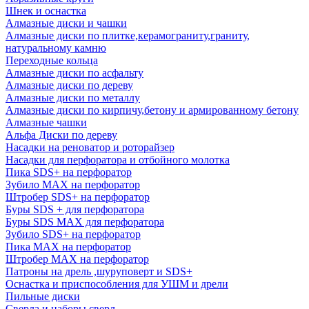
Шнек и оснастка
Алмазные диски и чашки
Алмазные диски по плитке,керамограниту,граниту,
натуральному камню
Переходные кольца
Алмазные диски по асфальту
Алмазные диски по дереву
Алмазные диски по металлу
Алмазные диски по кирпичу,бетону и армированному бетону
Алмазные чашки
Альфа Диски по дереву
Насадки на реноватор и роторайзер
Насадки для перфоратора и отбойного молотка
Пика SDS+ на перфоратор
Зубило MAX на перфоратор
Штробер SDS+ на перфоратор
Буры SDS + для перфоратора
Буры SDS MAX для перфоратора
Зубило SDS+ на перфоратор
Пика MAX на перфоратор
Штробер MAX на перфоратор
Патроны на дрель ,шуруповерт и SDS+
Оснастка и приспособления для УШМ и дрели
Пильные диски
Сверла и наборы сверл