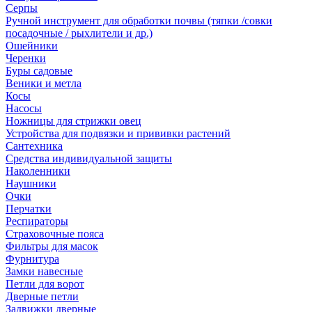
Серпы
Ручной инструмент для обработки почвы (тяпки /совки
посадочные / рыхлители и др.)
Ошейники
Черенки
Буры садовые
Веники и метла
Косы
Насосы
Ножницы для стрижки овец
Устройства для подвязки и прививки растений
Сантехника
Средства индивидуальной защиты
Наколенники
Наушники
Очки
Перчатки
Респираторы
Страховочные пояса
Фильтры для масок
Фурнитура
Замки навесные
Петли для ворот
Дверные петли
Задвижки дверные