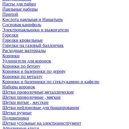
Пасты для пайки
Паяльные наборы
Припой
Кислота паяльная и Нашатырь
Сосновая канифоль
Электропаяльники и выжигатели
Горелки
Горелки кровельные
Горелки на газовый баллончик
Расходные материалы
Коронки
Удлинители для коронок
Коронки по бетону
Коронки и балеринки по дереву
Коронки по металлу
Коронки и балеринки по стеклу,камню и кафелю
Наборы коронок
Щетки проволочные,металлические
Щетки проволочные , мягкие
Щетки витые , жесткие
Щетки нейлоновые для браширования
Щетки ручные
Подшипники
Щетки угольные на электроинструмент
Абразивные круги