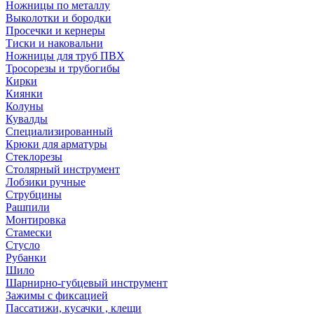
Ножницы по металлу
Выколотки и бородки
Просечки и кернеры
Тиски и наковальни
Ножницы для труб ПВХ
Тросорезы и трубогибы
Кирки
Киянки
Колуны
Кувалды
Специализированный
Крюки для арматуры
Стеклорезы
Столярный инструмент
Лобзики ручные
Струбцины
Рашпили
Монтировка
Стамески
Стусло
Рубанки
Шило
Шарнирно-губцевый инструмент
Зажимы с фиксацией
Пассатижи, кусачки , клещи