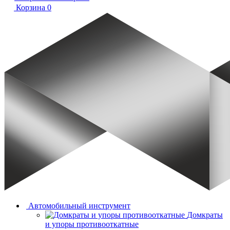
Корзина
0
Автомобильный инструмент
Домкраты
и упоры противооткатные