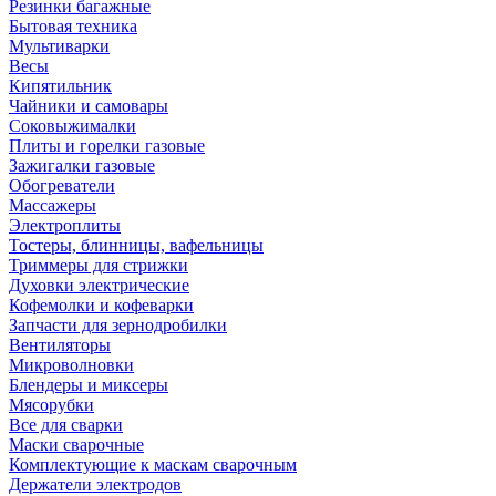
Резинки багажные
Бытовая техника
Мультиварки
Весы
Кипятильник
Чайники и самовары
Соковыжималки
Плиты и горелки газовые
Зажигалки газовые
Обогреватели
Массажеры
Электроплиты
Тостеры, блинницы, вафельницы
Триммеры для стрижки
Духовки электрические
Кофемолки и кофеварки
Запчасти для зернодробилки
Вентиляторы
Микроволновки
Блендеры и миксеры
Мясорубки
Все для сварки
Маски сварочные
Комплектующие к маскам сварочным
Держатели электродов