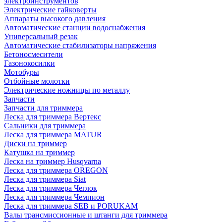
электроинструментов
Электрические гайковерты
Аппараты высокого давления
Автоматические станции водоснабжения
Универсальный резак
Автоматические стабилизаторы напряжения
Бетоносмесители
Газонокосилки
Мотобуры
Отбойные молотки
Электрические ножницы по металлу
Запчасти
Запчасти для триммера
Леска для триммера Вертекс
Сальники для триммера
Леска для триммера MATUR
Диски на триммер
Катушка на триммер
Леска на триммер Husqvarna
Леска для триммера OREGON
Леска для триммера Siat
Леска для триммера Чеглок
Леска для триммера Чемпион
Леска для триммера SEB и PORUKAM
Валы трансмиссионные и штанги для триммера