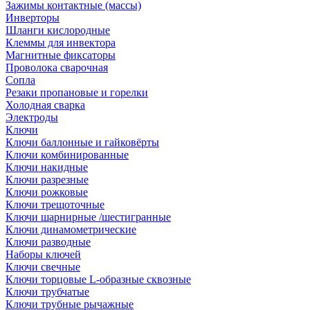
Зажимы контактные (массы)
Инверторы
Шланги кислородные
Клеммы для инвектора
Магнитные фиксаторы
Проволока сварочная
Сопла
Резаки пропановые и горелки
Холодная сварка
Электроды
Ключи
Ключи баллонные и гайковёрты
Ключи комбинированные
Ключи накидные
Ключи разрезные
Ключи рожковые
Ключи трещоточные
Ключи шарнирные /шестигранные
Ключи динамометрические
Ключи разводные
Наборы ключей
Ключи свечные
Ключи торцовые L-образные сквозные
Ключи трубчатые
Ключи трубные рычажные