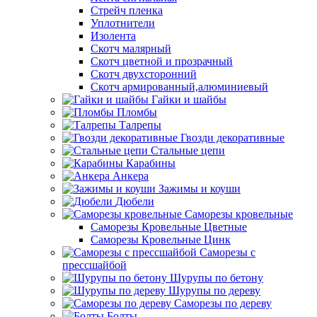
Стрейч пленка
Уплотнители
Изолента
Скотч малярный
Скотч цветной и прозрачный
Скотч двухсторонний
Скотч армированный,алюминиевый
Гайки и шайбы
Пломбы
Талрепы
Гвозди декоративные
Стальные цепи
Карабины
Анкера
Зажимы и коуши
Дюбели
Саморезы кровельные
Саморезы Кровельные Цветные
Саморезы Кровельные Цинк
Саморезы с
прессшайбой
Шурупы по бетону
Шурупы по дереву
Саморезы по дереву
Болты