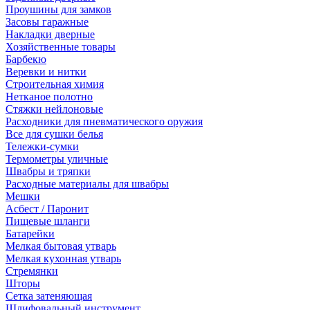
Проушины для замков
Засовы гаражные
Накладки дверные
Хозяйственные товары
Барбекю
Веревки и нитки
Строительная химия
Нетканое полотно
Стяжки нейлоновые
Расходники для пневматического оружия
Все для сушки белья
Тележки-сумки
Термометры уличные
Швабры и тряпки
Расходные материалы для швабры
Мешки
Асбест / Паронит
Пищевые шланги
Батарейки
Мелкая бытовая утварь
Мелкая кухонная утварь
Стремянки
Шторы
Сетка затеняющая
Шлифовальный инструмент