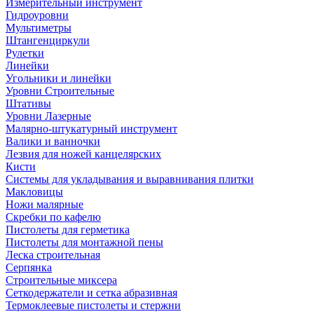
Измерительный инструмент
Гидроуровни
Мультиметры
Штангенциркули
Рулетки
Линейки
Угольники и линейки
Уровни Строительные
Штативы
Уровни Лазерные
Малярно-штукатурный инструмент
Валики и ванночки
Лезвия для ножей канцелярских
Кисти
Системы для укладывания и выравнивания плитки
Макловицы
Ножи малярные
Скребки по кафелю
Пистолеты для герметика
Пистолеты для монтажной пены
Леска строительная
Серпянка
Строительные миксера
Сеткодержатели и сетка абразивная
Термоклеевые пистолеты и стержни