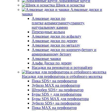
Абразивные круги
Шнек и оснастка
Алмазные диски и
чашки
Алмазные диски по
плитке,керамограниту,граниту,
натуральному камню
Переходные кольца
Алмазные диски по асфальту
Алмазные диски по дереву
Алмазные диски по металлу
Алмазные диски по кирпичу,бетону и
армированному бетону
Алмазные чашки
Альфа Диски по дереву
Насадки на реноватор и роторайзер
Насадки для перфоратора и отбойного молотка
Пика SDS+ на перфоратор
Зубило MAX на перфоратор
Штробер SDS+ на перфоратор
Буры SDS + для перфоратора
Буры SDS MAX для перфоратора
Зубило SDS+ на перфоратор
Пика MAX на перфоратор