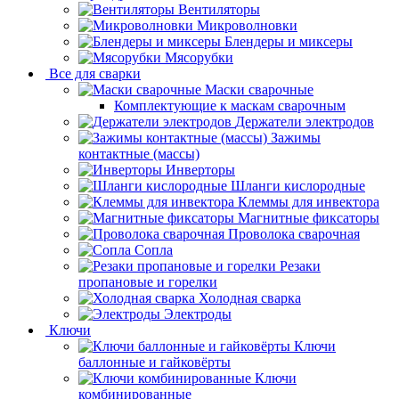
Вентиляторы
Микроволновки
Блендеры и миксеры
Мясорубки
Все для сварки
Маски сварочные
Комплектующие к маскам сварочным
Держатели электродов
Зажимы
контактные (массы)
Инверторы
Шланги кислородные
Клеммы для инвектора
Магнитные фиксаторы
Проволока сварочная
Сопла
Резаки
пропановые и горелки
Холодная сварка
Электроды
Ключи
Ключи
баллонные и гайковёрты
Ключи
комбинированные