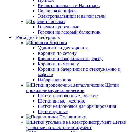
Припой
Кислота паяльная и Нашатырь
Сосновая канифоль
Электропаяльники и выжигатели
Горелки
Горелки кровельные
Горелки на газовый баллончик
Расходные материалы
Коронки
Удлинители для коронок
Коронки по бетону
Коронки и балеринки по дереву
Коронки по металлу
Коронки и балеринки по стеклу,камню и
кафелю
Наборы коронок
Щетки
проволочные,металлические
Щетки проволочные , мягкие
Щетки витые , жесткие
Щетки нейлоновые для браширования
Щетки ручные
Подшипники
Щетки
угольные на электроинструмент