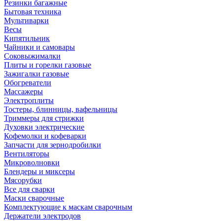
Резинки багажные
Бытовая техника
Мультиварки
Весы
Кипятильник
Чайники и самовары
Соковыжималки
Плиты и горелки газовые
Зажигалки газовые
Обогреватели
Массажеры
Электроплиты
Тостеры, блинницы, вафельницы
Триммеры для стрижки
Духовки электрические
Кофемолки и кофеварки
Запчасти для зернодробилки
Вентиляторы
Микроволновки
Блендеры и миксеры
Мясорубки
Все для сварки
Маски сварочные
Комплектующие к маскам сварочным
Держатели электродов