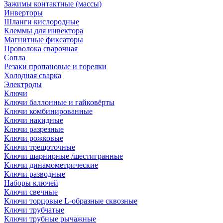
Зажимы контактные (массы)
Инверторы
Шланги кислородные
Клеммы для инвектора
Магнитные фиксаторы
Проволока сварочная
Сопла
Резаки пропановые и горелки
Холодная сварка
Электроды
Ключи
Ключи баллонные и гайковёрты
Ключи комбинированные
Ключи накидные
Ключи разрезные
Ключи рожковые
Ключи трещоточные
Ключи шарнирные /шестигранные
Ключи динамометрические
Ключи разводные
Наборы ключей
Ключи свечные
Ключи торцовые L-образные сквозные
Ключи трубчатые
Ключи трубные рычажные