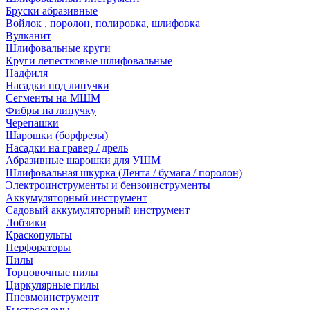
Бруски абразивные
Войлок , поролон, полировка, шлифовка
Вулканит
Шлифовальные круги
Круги лепестковые шлифовальные
Надфиля
Насадки под липучки
Сегменты на МШМ
Фибры на липучку
Черепашки
Шарошки (борфрезы)
Насадки на гравер / дрель
Абразивные шарошки для УШМ
Шлифовальная шкурка (Лента / бумага / поролон)
Электроинструменты и бензоинструменты
Аккумуляторный инструмент
Садовый аккумуляторный инструмент
Лобзики
Краскопульты
Перфораторы
Пилы
Торцовочные пилы
Циркулярные пилы
Пневмоинструмент
Быстросъемы