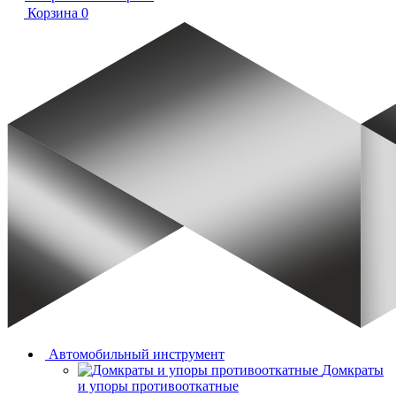
Корзина
0
Автомобильный инструмент
Домкраты
и упоры противооткатные