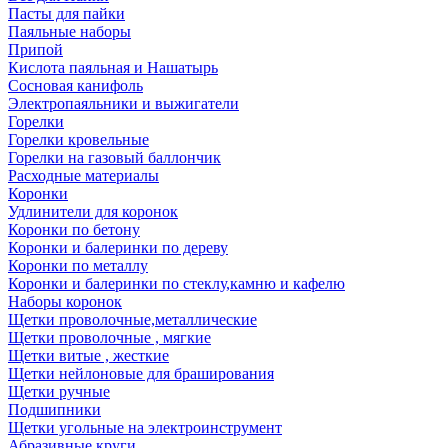
Пасты для пайки
Паяльные наборы
Припой
Кислота паяльная и Нашатырь
Сосновая канифоль
Электропаяльники и выжигатели
Горелки
Горелки кровельные
Горелки на газовый баллончик
Расходные материалы
Коронки
Удлинители для коронок
Коронки по бетону
Коронки и балеринки по дереву
Коронки по металлу
Коронки и балеринки по стеклу,камню и кафелю
Наборы коронок
Щетки проволочные,металлические
Щетки проволочные , мягкие
Щетки витые , жесткие
Щетки нейлоновые для браширования
Щетки ручные
Подшипники
Щетки угольные на электроинструмент
Абразивные круги