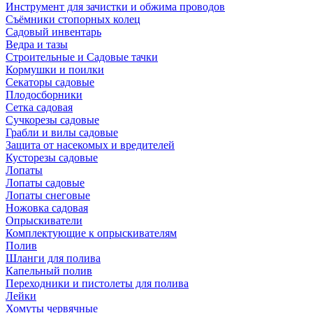
Инструмент для зачистки и обжима проводов
Съёмники стопорных колец
Садовый инвентарь
Ведра и тазы
Строительные и Садовые тачки
Кормушки и поилки
Секаторы садовые
Плодосборники
Сетка садовая
Сучкорезы садовые
Грабли и вилы садовые
Защита от насекомых и вредителей
Кусторезы садовые
Лопаты
Лопаты садовые
Лопаты снеговые
Ножовка садовая
Опрыскиватели
Комплектующие к опрыскивателям
Полив
Шланги для полива
Капельный полив
Переходники и пистолеты для полива
Лейки
Хомуты червячные