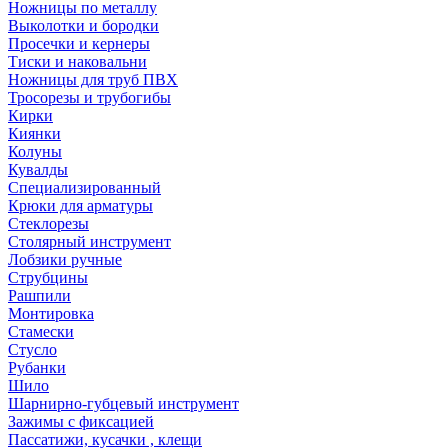
Ножницы по металлу
Выколотки и бородки
Просечки и кернеры
Тиски и наковальни
Ножницы для труб ПВХ
Тросорезы и трубогибы
Кирки
Киянки
Колуны
Кувалды
Специализированный
Крюки для арматуры
Стеклорезы
Столярный инструмент
Лобзики ручные
Струбцины
Рашпили
Монтировка
Стамески
Стусло
Рубанки
Шило
Шарнирно-губцевый инструмент
Зажимы с фиксацией
Пассатижи, кусачки , клещи