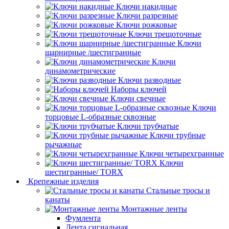
Ключи накидные
Ключи разрезные
Ключи рожковые
Ключи трещоточные
Ключи
шарнирные /шестигранные
Ключи
динамометрические
Ключи разводные
Наборы ключей
Ключи свечные
Ключи
торцовые L-образные сквозные
Ключи трубчатые
Ключи трубные
рычажные
Ключи четырехгранные
Ключи
шестигранные/ TORX
Крепежные изделия
Стальные тросы и
канаты
Монтажные ленты
Фумлента
Лента сигнальная