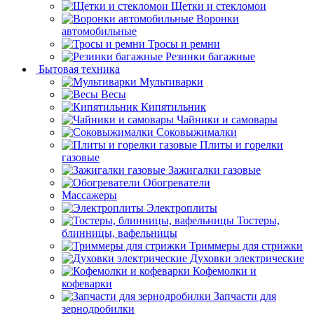
Щетки и стекломои
Воронки
автомобильные
Тросы и ремни
Резинки багажные
Бытовая техника
Мультиварки
Весы
Кипятильник
Чайники и самовары
Соковыжималки
Плиты и горелки
газовые
Зажигалки газовые
Обогреватели
Массажеры
Электроплиты
Тостеры,
блинницы, вафельницы
Триммеры для стрижки
Духовки электрические
Кофемолки и
кофеварки
Запчасти для
зернодробилки