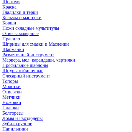
Шпателя
Краска
Гладилки и терки
Кельмы и мастерки
Ковши
Ножи складные мультитулы
Отвесы малярные
Правило
Шприцы для смазки и Масленки
Шарманки
Разметочный инструмент
Маркера, мел, карандаши, чертилки
Профильные шаблоны
Шнуры отбивочные
Слесарный инструмент
Топоры
Молотки
Отвертки
Метчики
Ножовки
Плашки
Болторезы
Ломы и Гвоздодеры
Зубило ручное
Напильники