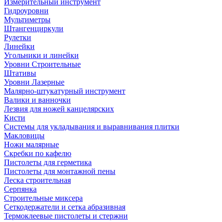
Измерительный инструмент
Гидроуровни
Мультиметры
Штангенциркули
Рулетки
Линейки
Угольники и линейки
Уровни Строительные
Штативы
Уровни Лазерные
Малярно-штукатурный инструмент
Валики и ванночки
Лезвия для ножей канцелярских
Кисти
Системы для укладывания и выравнивания плитки
Макловицы
Ножи малярные
Скребки по кафелю
Пистолеты для герметика
Пистолеты для монтажной пены
Леска строительная
Серпянка
Строительные миксера
Сеткодержатели и сетка абразивная
Термоклеевые пистолеты и стержни