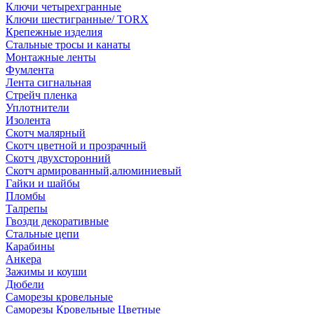
Ключи четырехгранные
Ключи шестигранные/ TORX
Крепежные изделия
Стальные тросы и канаты
Монтажные ленты
Фумлента
Лента сигнальная
Стрейч пленка
Уплотнители
Изолента
Скотч малярный
Скотч цветной и прозрачный
Скотч двухсторонний
Скотч армированный,алюминиевый
Гайки и шайбы
Пломбы
Талрепы
Гвозди декоративные
Стальные цепи
Карабины
Анкера
Зажимы и коуши
Дюбели
Саморезы кровельные
Саморезы Кровельные Цветные