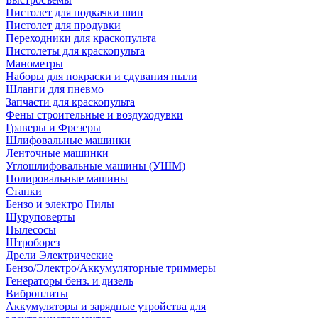
Пистолет для подкачки шин
Пистолет для продувки
Переходники для краскопульта
Пистолеты для краскопульта
Манометры
Наборы для покраски и сдувания пыли
Шланги для пневмо
Запчасти для краскопульта
Фены строительные и воздуходувки
Граверы и Фрезеры
Шлифовальные машинки
Ленточные машинки
Углошлифовальные машины (УШМ)
Полировальные машины
Станки
Бензо и электро Пилы
Шуруповерты
Пылесосы
Штроборез
Дрели Электрические
Бензо/Электро/Аккумуляторные триммеры
Генераторы бенз. и дизель
Виброплиты
Аккумуляторы и зарядные утройства для