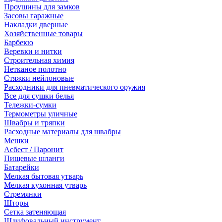
Проушины для замков
Засовы гаражные
Накладки дверные
Хозяйственные товары
Барбекю
Веревки и нитки
Строительная химия
Нетканое полотно
Стяжки нейлоновые
Расходники для пневматического оружия
Все для сушки белья
Тележки-сумки
Термометры уличные
Швабры и тряпки
Расходные материалы для швабры
Мешки
Асбест / Паронит
Пищевые шланги
Батарейки
Мелкая бытовая утварь
Мелкая кухонная утварь
Стремянки
Шторы
Сетка затеняющая
Шлифовальный инструмент