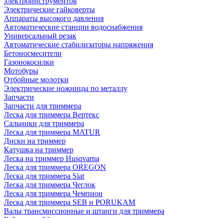
электроинструментов
Электрические гайковерты
Аппараты высокого давления
Автоматические станции водоснабжения
Универсальный резак
Автоматические стабилизаторы напряжения
Бетоносмесители
Газонокосилки
Мотобуры
Отбойные молотки
Электрические ножницы по металлу
Запчасти
Запчасти для триммера
Леска для триммера Вертекс
Сальники для триммера
Леска для триммера MATUR
Диски на триммер
Катушка на триммер
Леска на триммер Husqvarna
Леска для триммера OREGON
Леска для триммера Siat
Леска для триммера Чеглок
Леска для триммера Чемпион
Леска для триммера SEB и PORUKAM
Валы трансмиссионные и штанги для триммера