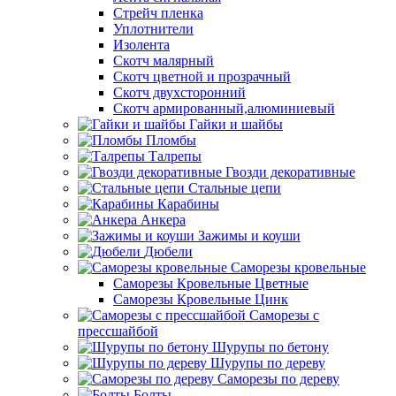
Стрейч пленка
Уплотнители
Изолента
Скотч малярный
Скотч цветной и прозрачный
Скотч двухсторонний
Скотч армированный,алюминиевый
Гайки и шайбы
Пломбы
Талрепы
Гвозди декоративные
Стальные цепи
Карабины
Анкера
Зажимы и коуши
Дюбели
Саморезы кровельные
Саморезы Кровельные Цветные
Саморезы Кровельные Цинк
Саморезы с
прессшайбой
Шурупы по бетону
Шурупы по дереву
Саморезы по дереву
Болты