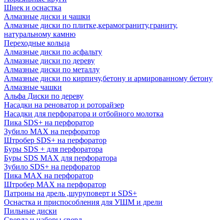
Шнек и оснастка
Алмазные диски и чашки
Алмазные диски по плитке,керамограниту,граниту,
натуральному камню
Переходные кольца
Алмазные диски по асфальту
Алмазные диски по дереву
Алмазные диски по металлу
Алмазные диски по кирпичу,бетону и армированному бетону
Алмазные чашки
Альфа Диски по дереву
Насадки на реноватор и роторайзер
Насадки для перфоратора и отбойного молотка
Пика SDS+ на перфоратор
Зубило MAX на перфоратор
Штробер SDS+ на перфоратор
Буры SDS + для перфоратора
Буры SDS MAX для перфоратора
Зубило SDS+ на перфоратор
Пика MAX на перфоратор
Штробер MAX на перфоратор
Патроны на дрель ,шуруповерт и SDS+
Оснастка и приспособления для УШМ и дрели
Пильные диски
Сверла и наборы сверл