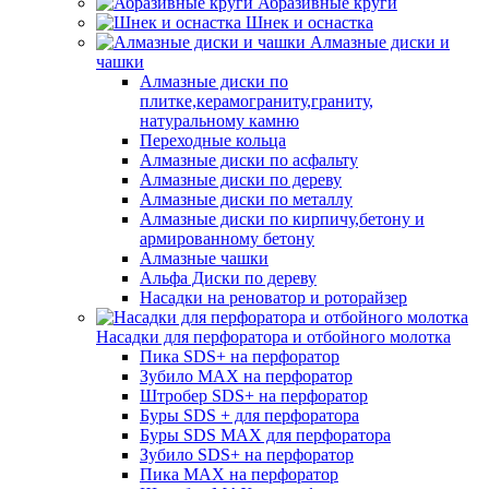
Абразивные круги
Шнек и оснастка
Алмазные диски и
чашки
Алмазные диски по
плитке,керамограниту,граниту,
натуральному камню
Переходные кольца
Алмазные диски по асфальту
Алмазные диски по дереву
Алмазные диски по металлу
Алмазные диски по кирпичу,бетону и
армированному бетону
Алмазные чашки
Альфа Диски по дереву
Насадки на реноватор и роторайзер
Насадки для перфоратора и отбойного молотка
Пика SDS+ на перфоратор
Зубило MAX на перфоратор
Штробер SDS+ на перфоратор
Буры SDS + для перфоратора
Буры SDS MAX для перфоратора
Зубило SDS+ на перфоратор
Пика MAX на перфоратор