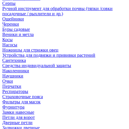
Серпы
Ручной инструмент для обработки почвы (тяпки /совки
посадочные / рыхлители и др.)
Ошейники
Черенки
Буры садовые
Веники и метла
Косы
Насосы
Ножницы для стрижки овец
Устройства для подвязки и прививки растений
Сантехника
Средства индивидуальной защиты
Наколенники
Наушники
Очки
Перчатки
Респираторы
Страховочные пояса
Фильтры для масок
Фурнитура
Замки навесные
Петли для ворот
Дверные петли
Задвижки дверные