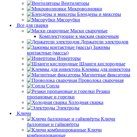
Вентиляторы
Микроволновки
Блендеры и миксеры
Мясорубки
Все для сварки
Маски сварочные
Комплектующие к маскам сварочным
Держатели электродов
Зажимы
контактные (массы)
Инверторы
Шланги кислородные
Клеммы для инвектора
Магнитные фиксаторы
Проволока сварочная
Сопла
Резаки
пропановые и горелки
Холодная сварка
Электроды
Ключи
Ключи
баллонные и гайковёрты
Ключи
комбинированные