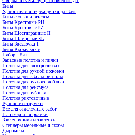
Сверла по металлу центровочное ДТ
Биты
Удлинители и переходники для бит
Биты с ограничителем
Биты Крестовые PH
Биты Крестовые PZ
Биты Шестигранные H
Биты Шлицевые SL
Биты Звездочка T
Биты Кровельные
Наборы бит
Запасные полотна и пилки
Полотна для электролобзика
Полотна для ручной ножовки
Полотна для сабельной пилы
Полотна для ручного лобзика
Полотна для рейсмуса
Полотна для рубанка
Полотна рихтовочные
Ручной инструмент
Все для отделочных работ
Плиткорезы и ролики
Заклепочники и заклепки
Степлеры мебельные и скобы
Дыроколы