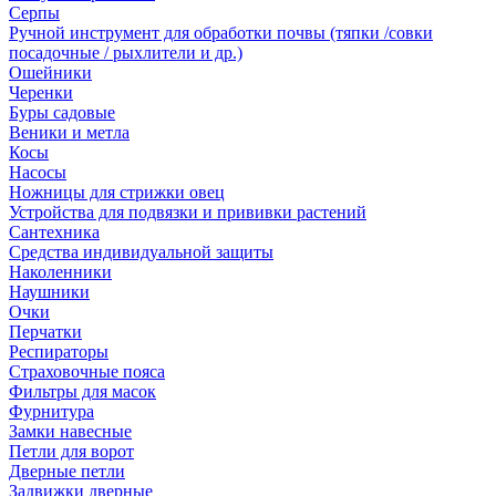
Серпы
Ручной инструмент для обработки почвы (тяпки /совки
посадочные / рыхлители и др.)
Ошейники
Черенки
Буры садовые
Веники и метла
Косы
Насосы
Ножницы для стрижки овец
Устройства для подвязки и прививки растений
Сантехника
Средства индивидуальной защиты
Наколенники
Наушники
Очки
Перчатки
Респираторы
Страховочные пояса
Фильтры для масок
Фурнитура
Замки навесные
Петли для ворот
Дверные петли
Задвижки дверные