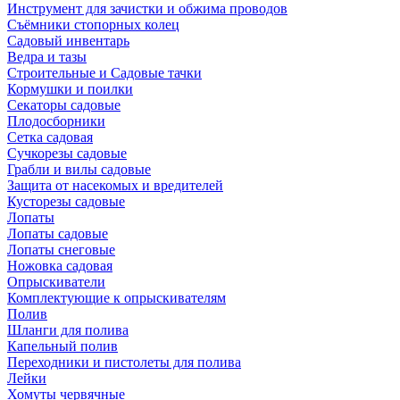
Инструмент для зачистки и обжима проводов
Съёмники стопорных колец
Садовый инвентарь
Ведра и тазы
Строительные и Садовые тачки
Кормушки и поилки
Секаторы садовые
Плодосборники
Сетка садовая
Сучкорезы садовые
Грабли и вилы садовые
Защита от насекомых и вредителей
Кусторезы садовые
Лопаты
Лопаты садовые
Лопаты снеговые
Ножовка садовая
Опрыскиватели
Комплектующие к опрыскивателям
Полив
Шланги для полива
Капельный полив
Переходники и пистолеты для полива
Лейки
Хомуты червячные