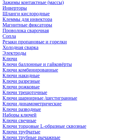
Зажимы контактные (массы)
Инверторы
Шланги кислородные
Клеммы для инвектора
Магнитные фиксаторы
Проволока сварочная
Сопла
Резаки пропановые и горелки
Холодная сварка
Электроды
Ключи
Ключи баллонные и гайковёрты
Ключи комбинированные
Ключи накидные
Ключи разрезные
Ключи рожковые
Ключи трещоточные
Ключи шарнирные /шестигранные
Ключи динамометрические
Ключи разводные
Наборы ключей
Ключи свечные
Ключи торцовые L-образные сквозные
Ключи трубчатые
Ключи трубные рычажные