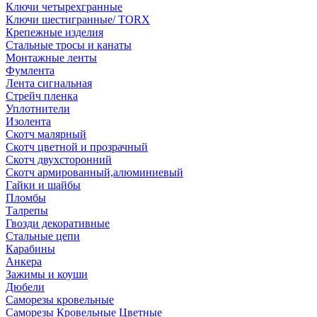
Ключи четырехгранные
Ключи шестигранные/ TORX
Крепежные изделия
Стальные тросы и канаты
Монтажные ленты
Фумлента
Лента сигнальная
Стрейч пленка
Уплотнители
Изолента
Скотч малярный
Скотч цветной и прозрачный
Скотч двухсторонний
Скотч армированный,алюминиевый
Гайки и шайбы
Пломбы
Талрепы
Гвозди декоративные
Стальные цепи
Карабины
Анкера
Зажимы и коуши
Дюбели
Саморезы кровельные
Саморезы Кровельные Цветные