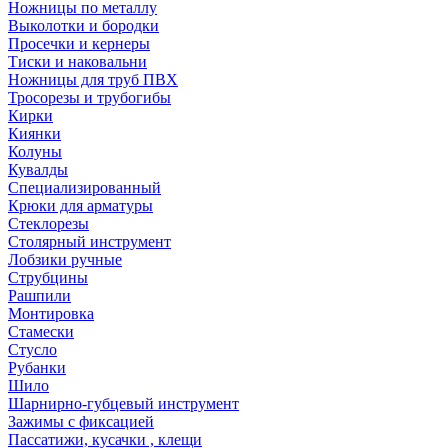
Ножницы по металлу
Выколотки и бородки
Просечки и кернеры
Тиски и наковальни
Ножницы для труб ПВХ
Тросорезы и трубогибы
Кирки
Киянки
Колуны
Кувалды
Специализированный
Крюки для арматуры
Стеклорезы
Столярный инструмент
Лобзики ручные
Струбцины
Рашпили
Монтировка
Стамески
Стусло
Рубанки
Шило
Шарнирно-губцевый инструмент
Зажимы с фиксацией
Пассатижи, кусачки , клещи