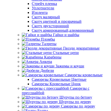
Стрейч пленка
Уплотнители
Изолента
Скотч малярный
Скотч цветной и прозрачный
Скотч двухсторонний
Скотч армированный,алюминиевый
Гайки и шайбы
Пломбы
Талрепы
Гвозди декоративные
Стальные цепи
Карабины
Анкера
Зажимы и коуши
Дюбели
Саморезы кровельные
Саморезы Кровельные Цветные
Саморезы Кровельные Цинк
Саморезы с
прессшайбой
Шурупы по бетону
Шурупы по дереву
Саморезы по дереву
Болты