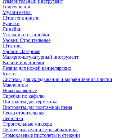
Измерительный инструмент
Гидроуровни
Мультиметры
Штангенциркули
Рулетки
Линейки
Угольники и линейки
Уровни Строительные
Штативы
Уровни Лазерные
Малярно-штукатурный инструмент
Валики и ванночки
Лезвия для ножей канцелярских
Кисти
Системы для укладывания и выравнивания плитки
Макловицы
Ножи малярные
Скребки по кафелю
Пистолеты для герметика
Пистолеты для монтажной пены
Леска строительная
Серпянка
Строительные миксера
Сеткодержатели и сетка абразивная
Термоклеевые пистолеты и стержни