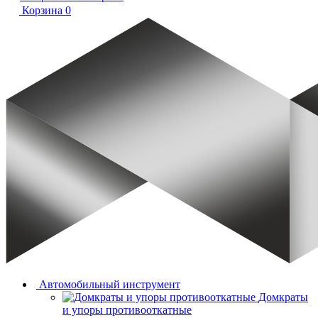
Корзина
0
Автомобильный инструмент
Домкраты
и упоры противооткатные