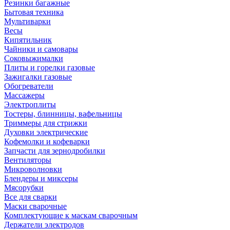
Резинки багажные
Бытовая техника
Мультиварки
Весы
Кипятильник
Чайники и самовары
Соковыжималки
Плиты и горелки газовые
Зажигалки газовые
Обогреватели
Массажеры
Электроплиты
Тостеры, блинницы, вафельницы
Триммеры для стрижки
Духовки электрические
Кофемолки и кофеварки
Запчасти для зернодробилки
Вентиляторы
Микроволновки
Блендеры и миксеры
Мясорубки
Все для сварки
Маски сварочные
Комплектующие к маскам сварочным
Держатели электродов