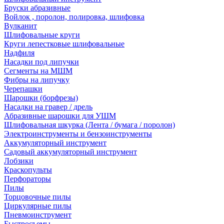
Бруски абразивные
Войлок , поролон, полировка, шлифовка
Вулканит
Шлифовальные круги
Круги лепестковые шлифовальные
Надфиля
Насадки под липучки
Сегменты на МШМ
Фибры на липучку
Черепашки
Шарошки (борфрезы)
Насадки на гравер / дрель
Абразивные шарошки для УШМ
Шлифовальная шкурка (Лента / бумага / поролон)
Электроинструменты и бензоинструменты
Аккумуляторный инструмент
Садовый аккумуляторный инструмент
Лобзики
Краскопульты
Перфораторы
Пилы
Торцовочные пилы
Циркулярные пилы
Пневмоинструмент
Быстросъемы