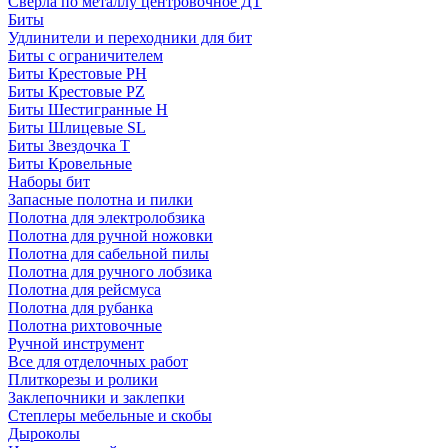
Сверла по металлу центровочное ДТ
Биты
Удлинители и переходники для бит
Биты с ограничителем
Биты Крестовые PH
Биты Крестовые PZ
Биты Шестигранные H
Биты Шлицевые SL
Биты Звездочка T
Биты Кровельные
Наборы бит
Запасные полотна и пилки
Полотна для электролобзика
Полотна для ручной ножовки
Полотна для сабельной пилы
Полотна для ручного лобзика
Полотна для рейсмуса
Полотна для рубанка
Полотна рихтовочные
Ручной инструмент
Все для отделочных работ
Плиткорезы и ролики
Заклепочники и заклепки
Степлеры мебельные и скобы
Дыроколы