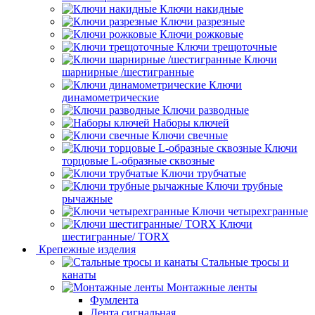
Ключи накидные
Ключи разрезные
Ключи рожковые
Ключи трещоточные
Ключи
шарнирные /шестигранные
Ключи
динамометрические
Ключи разводные
Наборы ключей
Ключи свечные
Ключи
торцовые L-образные сквозные
Ключи трубчатые
Ключи трубные
рычажные
Ключи четырехгранные
Ключи
шестигранные/ TORX
Крепежные изделия
Стальные тросы и
канаты
Монтажные ленты
Фумлента
Лента сигнальная