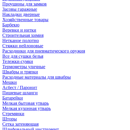
Проушины для замков
Засовы гаражные
Накладки дверные
Хозяйственные товары
Барбекю
Веревки и нитки
Строительная химия
Нетканое полотно
Стяжки нейлоновые
Расходники для пневматического оружия
Все для сушки белья
Тележки-сумки
Термометры уличные
Швабры и тряпки
Расходные материалы для швабры
Мешки
Асбест / Паронит
Пищевые шланги
Батарейки
Мелкая бытовая утварь
Мелкая кухонная утварь
Стремянки
Шторы
Сетка затеняющая
Шлифовальный инструмент