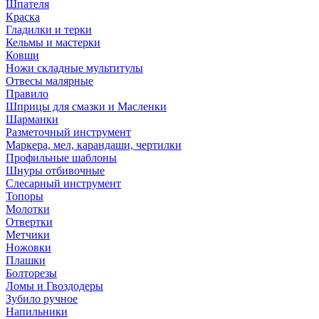
Шпателя
Краска
Гладилки и терки
Кельмы и мастерки
Ковши
Ножи складные мультитулы
Отвесы малярные
Правило
Шприцы для смазки и Масленки
Шарманки
Разметочный инструмент
Маркера, мел, карандаши, чертилки
Профильные шаблоны
Шнуры отбивочные
Слесарный инструмент
Топоры
Молотки
Отвертки
Метчики
Ножовки
Плашки
Болторезы
Ломы и Гвоздодеры
Зубило ручное
Напильники