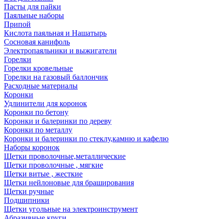
Пасты для пайки
Паяльные наборы
Припой
Кислота паяльная и Нашатырь
Сосновая канифоль
Электропаяльники и выжигатели
Горелки
Горелки кровельные
Горелки на газовый баллончик
Расходные материалы
Коронки
Удлинители для коронок
Коронки по бетону
Коронки и балеринки по дереву
Коронки по металлу
Коронки и балеринки по стеклу,камню и кафелю
Наборы коронок
Щетки проволочные,металлические
Щетки проволочные , мягкие
Щетки витые , жесткие
Щетки нейлоновые для браширования
Щетки ручные
Подшипники
Щетки угольные на электроинструмент
Абразивные круги