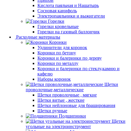
Припой
Кислота паяльная и Нашатырь
Сосновая канифоль
Электропаяльники и выжигатели
Горелки
Горелки кровельные
Горелки на газовый баллончик
Расходные материалы
Коронки
Удлинители для коронок
Коронки по бетону
Коронки и балеринки по дереву
Коронки по металлу
Коронки и балеринки по стеклу,камню и
кафелю
Наборы коронок
Щетки
проволочные,металлические
Щетки проволочные , мягкие
Щетки витые , жесткие
Щетки нейлоновые для браширования
Щетки ручные
Подшипники
Щетки
угольные на электроинструмент