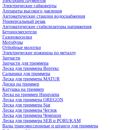
электроинструментов
Электрические гайковерты
Аппараты высокого давления
Автоматические станции водоснабжения
Универсальный резак
Автоматические стабилизаторы напряжения
Бетоносмесители
Газонокосилки
Мотобуры
Отбойные молотки
Электрические ножницы по металлу
Запчасти
Запчасти для триммера
Леска для триммера Вертекс
Сальники для триммера
Леска для триммера MATUR
Диски на триммер
Катушка на триммер
Леска на триммер Husqvarna
Леска для триммера OREGON
Леска для триммера Siat
Леска для триммера Чеглок
Леска для триммера Чемпион
Леска для триммера SEB и PORUKAM
Валы трансмиссионные и штанги для триммера