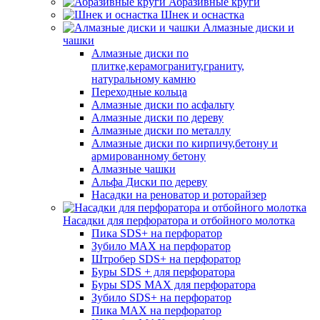
Абразивные круги
Шнек и оснастка
Алмазные диски и
чашки
Алмазные диски по
плитке,керамограниту,граниту,
натуральному камню
Переходные кольца
Алмазные диски по асфальту
Алмазные диски по дереву
Алмазные диски по металлу
Алмазные диски по кирпичу,бетону и
армированному бетону
Алмазные чашки
Альфа Диски по дереву
Насадки на реноватор и роторайзер
Насадки для перфоратора и отбойного молотка
Пика SDS+ на перфоратор
Зубило MAX на перфоратор
Штробер SDS+ на перфоратор
Буры SDS + для перфоратора
Буры SDS MAX для перфоратора
Зубило SDS+ на перфоратор
Пика MAX на перфоратор