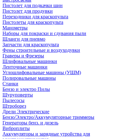
Пистолет для подкачки шин
Пистолет для продувки
Переходники для краскопульта
Пистолеты для краскопульта
Манометры
Наборы для покраски и сдувания пыли
Шланги для пневмо
Запчасти для краскопульта
Фены строительные и воздуходувки
Граверы и Фрезеры
Шлифовальные машинки
Ленточные машинки
Углошлифовальные машины (УШМ)
Полировальные машины
Станки
Бензо и электро Пилы
Шуруповерты
Пылесосы
Штроборез
Дрели Электрические
Бензо/Электро/Аккумуляторные триммеры
Генераторы бенз. и дизель
Виброплиты
Аккумуляторы и зарядные утройства для