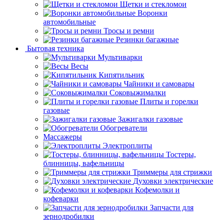
Щетки и стекломои
Воронки
автомобильные
Тросы и ремни
Резинки багажные
Бытовая техника
Мультиварки
Весы
Кипятильник
Чайники и самовары
Соковыжималки
Плиты и горелки
газовые
Зажигалки газовые
Обогреватели
Массажеры
Электроплиты
Тостеры,
блинницы, вафельницы
Триммеры для стрижки
Духовки электрические
Кофемолки и
кофеварки
Запчасти для
зернодробилки