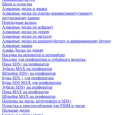
Шнек и оснастка
Алмазные диски и чашки
Алмазные диски по плитке,керамограниту,граниту,
натуральному камню
Переходные кольца
Алмазные диски по асфальту
Алмазные диски по дереву
Алмазные диски по металлу
Алмазные диски по кирпичу,бетону и армированному бетону
Алмазные чашки
Альфа Диски по дереву
Насадки на реноватор и роторайзер
Насадки для перфоратора и отбойного молотка
Пика SDS+ на перфоратор
Зубило MAX на перфоратор
Штробер SDS+ на перфоратор
Буры SDS + для перфоратора
Буры SDS MAX для перфоратора
Зубило SDS+ на перфоратор
Пика MAX на перфоратор
Штробер MAX на перфоратор
Патроны на дрель ,шуруповерт и SDS+
Оснастка и приспособления для УШМ и дрели
Пильные диски
Сверла и наборы сверл