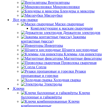
Вентиляторы
Микроволновки
Блендеры и миксеры
Мясорубки
Все для сварки
Маски сварочные
Комплектующие к маскам сварочным
Держатели электродов
Зажимы
контактные (массы)
Инверторы
Шланги кислородные
Клеммы для инвектора
Магнитные фиксаторы
Проволока сварочная
Сопла
Резаки
пропановые и горелки
Холодная сварка
Электроды
Ключи
Ключи
баллонные и гайковёрты
Ключи
комбинированные