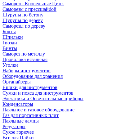
Саморезы Кровельные Цинк
Саморезы с прессшайбой
Шурупы по бетону
Шурупы по дереву
Саморезы по дереву
Болты
Шпильки
Гвозди
Винты
Саморез по металлу
Проволока вязальная
Уголки
Наборы инструментов
Оборудование для хранения
Органайзеры
Ящики для инструментов
Сумки и пояса для инструментов
Электрика и Осветительные приборы
Конденсаторы
Паяльное и газовое оборудование
Газ для портативных плит
Паяльные лампы
Редукторы
Сухое горючее
Все для Пайки