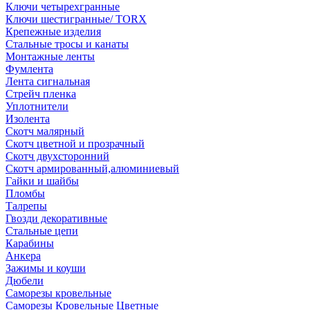
Ключи четырехгранные
Ключи шестигранные/ TORX
Крепежные изделия
Стальные тросы и канаты
Монтажные ленты
Фумлента
Лента сигнальная
Стрейч пленка
Уплотнители
Изолента
Скотч малярный
Скотч цветной и прозрачный
Скотч двухсторонний
Скотч армированный,алюминиевый
Гайки и шайбы
Пломбы
Талрепы
Гвозди декоративные
Стальные цепи
Карабины
Анкера
Зажимы и коуши
Дюбели
Саморезы кровельные
Саморезы Кровельные Цветные