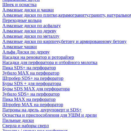
Шнек и оснастка
Алмазные диски и чашки
Алмазные диски по плитке,керамограниту,граниту, натуральн
Переходные кольца
Алмазные диски по асфальту
Алмазные диски по дереву
Алмазные диски по металлу
Алмазные диски по кирпичу,бетону и армированному бетону
Алмазные чашки
Альфа Диски по дереву
Насадки на реноватор и роторайзер
Насадки для перфоратора и отбойного молотка
Пика SDS+ на перфоратор
Зубило MAX на перфоратор
Штробер SDS+ на перфоратор
Буры SDS + для перфоратора
Буры SDS MAX для перфоратора
Зубило SDS+ на перфоратор
Пика MAX на перфоратор
Штробер MAX на перфоратор
Патроны на дрель ,шуруповерт и SDS+
Оснастка и приспособления для УШМ и дрели
Пильные диски
Сверла и наборы сверл
Зенкеры / сверла под конфирмат