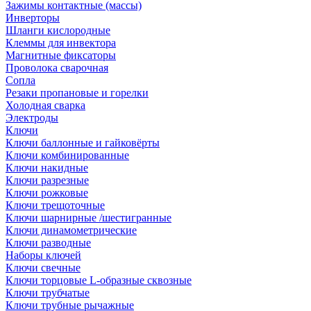
Зажимы контактные (массы)
Инверторы
Шланги кислородные
Клеммы для инвектора
Магнитные фиксаторы
Проволока сварочная
Сопла
Резаки пропановые и горелки
Холодная сварка
Электроды
Ключи
Ключи баллонные и гайковёрты
Ключи комбинированные
Ключи накидные
Ключи разрезные
Ключи рожковые
Ключи трещоточные
Ключи шарнирные /шестигранные
Ключи динамометрические
Ключи разводные
Наборы ключей
Ключи свечные
Ключи торцовые L-образные сквозные
Ключи трубчатые
Ключи трубные рычажные