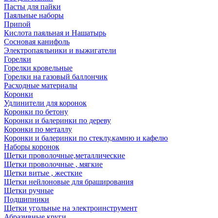
Пасты для пайки
Паяльные наборы
Припой
Кислота паяльная и Нашатырь
Сосновая канифоль
Электропаяльники и выжигатели
Горелки
Горелки кровельные
Горелки на газовый баллончик
Расходные материалы
Коронки
Удлинители для коронок
Коронки по бетону
Коронки и балеринки по дереву
Коронки по металлу
Коронки и балеринки по стеклу,камню и кафелю
Наборы коронок
Щетки проволочные,металлические
Щетки проволочные , мягкие
Щетки витые , жесткие
Щетки нейлоновые для браширования
Щетки ручные
Подшипники
Щетки угольные на электроинструмент
Абразивные круги