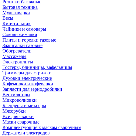
Резинки багажные
Бытовая техника
Мультиварки
Весы
Кипятильник
Чайники и самовары
Соковыжималки
Плиты и горелки газовые
Зажигалки газовые
Обогреватели
Массажеры
Электроплиты
Тостеры, блинницы, вафельницы
Триммеры для стрижки
Духовки электрические
Кофемолки и кофеварки
Запчасти для зернодробилки
Вентиляторы
Микроволновки
Блендеры и миксеры
Мясорубки
Все для сварки
Маски сварочные
Комплектующие к маскам сварочным
Держатели электродов