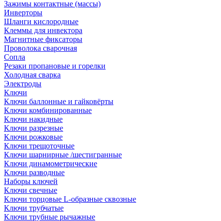
Зажимы контактные (массы)
Инверторы
Шланги кислородные
Клеммы для инвектора
Магнитные фиксаторы
Проволока сварочная
Сопла
Резаки пропановые и горелки
Холодная сварка
Электроды
Ключи
Ключи баллонные и гайковёрты
Ключи комбинированные
Ключи накидные
Ключи разрезные
Ключи рожковые
Ключи трещоточные
Ключи шарнирные /шестигранные
Ключи динамометрические
Ключи разводные
Наборы ключей
Ключи свечные
Ключи торцовые L-образные сквозные
Ключи трубчатые
Ключи трубные рычажные