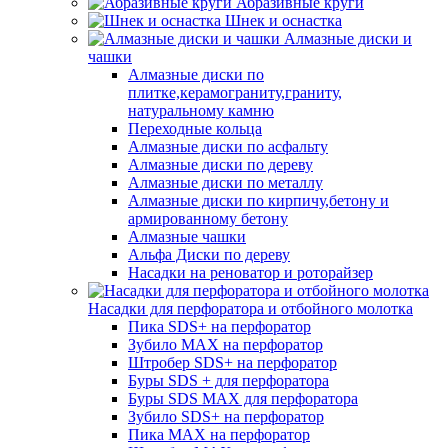
Абразивные круги
Шнек и оснастка
Алмазные диски и
чашки
Алмазные диски по
плитке,керамограниту,граниту,
натуральному камню
Переходные кольца
Алмазные диски по асфальту
Алмазные диски по дереву
Алмазные диски по металлу
Алмазные диски по кирпичу,бетону и
армированному бетону
Алмазные чашки
Альфа Диски по дереву
Насадки на реноватор и роторайзер
Насадки для перфоратора и отбойного молотка
Пика SDS+ на перфоратор
Зубило MAX на перфоратор
Штробер SDS+ на перфоратор
Буры SDS + для перфоратора
Буры SDS MAX для перфоратора
Зубило SDS+ на перфоратор
Пика MAX на перфоратор