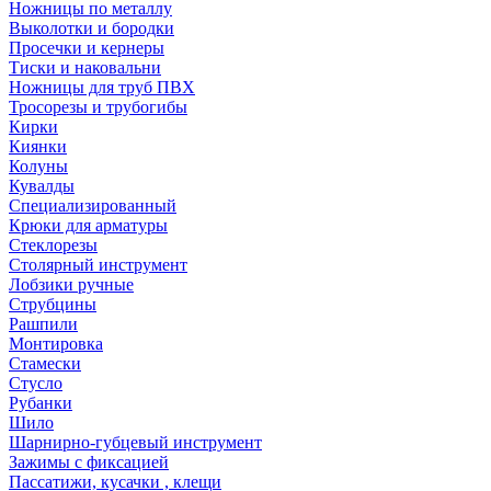
Ножницы по металлу
Выколотки и бородки
Просечки и кернеры
Тиски и наковальни
Ножницы для труб ПВХ
Тросорезы и трубогибы
Кирки
Киянки
Колуны
Кувалды
Специализированный
Крюки для арматуры
Стеклорезы
Столярный инструмент
Лобзики ручные
Струбцины
Рашпили
Монтировка
Стамески
Стусло
Рубанки
Шило
Шарнирно-губцевый инструмент
Зажимы с фиксацией
Пассатижи, кусачки , клещи