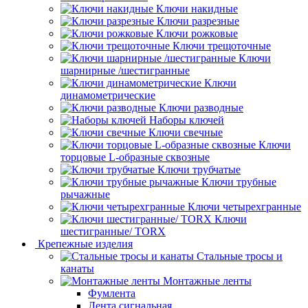
Ключи накидные
Ключи разрезные
Ключи рожковые
Ключи трещоточные
Ключи
шарнирные /шестигранные
Ключи
динамометрические
Ключи разводные
Наборы ключей
Ключи свечные
Ключи
торцовые L-образные сквозные
Ключи трубчатые
Ключи трубные
рычажные
Ключи четырехгранные
Ключи
шестигранные/ TORX
Крепежные изделия
Стальные тросы и
канаты
Монтажные ленты
Фумлента
Лента сигнальная