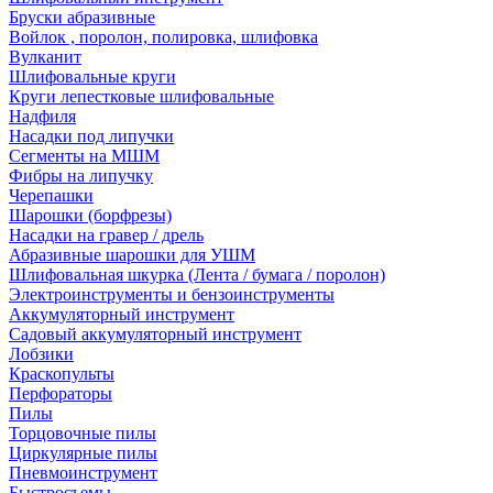
Бруски абразивные
Войлок , поролон, полировка, шлифовка
Вулканит
Шлифовальные круги
Круги лепестковые шлифовальные
Надфиля
Насадки под липучки
Сегменты на МШМ
Фибры на липучку
Черепашки
Шарошки (борфрезы)
Насадки на гравер / дрель
Абразивные шарошки для УШМ
Шлифовальная шкурка (Лента / бумага / поролон)
Электроинструменты и бензоинструменты
Аккумуляторный инструмент
Садовый аккумуляторный инструмент
Лобзики
Краскопульты
Перфораторы
Пилы
Торцовочные пилы
Циркулярные пилы
Пневмоинструмент
Быстросъемы