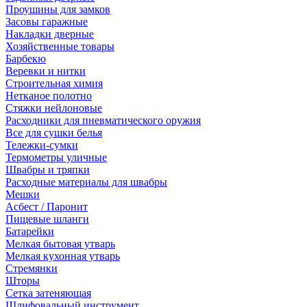
Проушины для замков
Засовы гаражные
Накладки дверные
Хозяйственные товары
Барбекю
Веревки и нитки
Строительная химия
Нетканое полотно
Стяжки нейлоновые
Расходники для пневматического оружия
Все для сушки белья
Тележки-сумки
Термометры уличные
Швабры и тряпки
Расходные материалы для швабры
Мешки
Асбест / Паронит
Пищевые шланги
Батарейки
Мелкая бытовая утварь
Мелкая кухонная утварь
Стремянки
Шторы
Сетка затеняющая
Шлифовальный инструмент