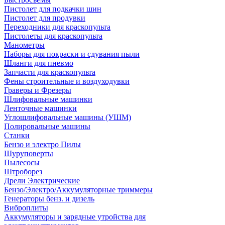
Пистолет для подкачки шин
Пистолет для продувки
Переходники для краскопульта
Пистолеты для краскопульта
Манометры
Наборы для покраски и сдувания пыли
Шланги для пневмо
Запчасти для краскопульта
Фены строительные и воздуходувки
Граверы и Фрезеры
Шлифовальные машинки
Ленточные машинки
Углошлифовальные машины (УШМ)
Полировальные машины
Станки
Бензо и электро Пилы
Шуруповерты
Пылесосы
Штроборез
Дрели Электрические
Бензо/Электро/Аккумуляторные триммеры
Генераторы бенз. и дизель
Виброплиты
Аккумуляторы и зарядные утройства для