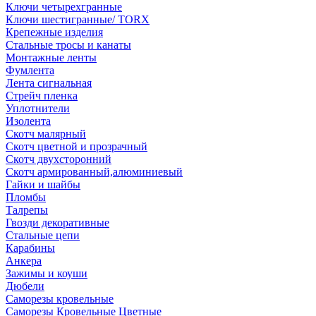
Ключи четырехгранные
Ключи шестигранные/ TORX
Крепежные изделия
Стальные тросы и канаты
Монтажные ленты
Фумлента
Лента сигнальная
Стрейч пленка
Уплотнители
Изолента
Скотч малярный
Скотч цветной и прозрачный
Скотч двухсторонний
Скотч армированный,алюминиевый
Гайки и шайбы
Пломбы
Талрепы
Гвозди декоративные
Стальные цепи
Карабины
Анкера
Зажимы и коуши
Дюбели
Саморезы кровельные
Саморезы Кровельные Цветные