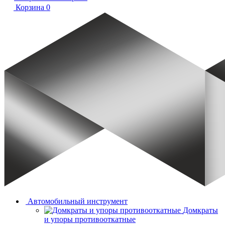
Корзина
0
Автомобильный инструмент
Домкраты
и упоры противооткатные