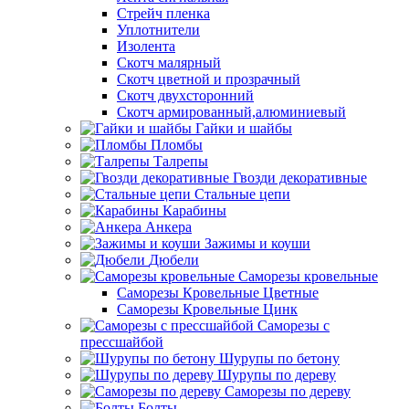
Стрейч пленка
Уплотнители
Изолента
Скотч малярный
Скотч цветной и прозрачный
Скотч двухсторонний
Скотч армированный,алюминиевый
Гайки и шайбы
Пломбы
Талрепы
Гвозди декоративные
Стальные цепи
Карабины
Анкера
Зажимы и коуши
Дюбели
Саморезы кровельные
Саморезы Кровельные Цветные
Саморезы Кровельные Цинк
Саморезы с
прессшайбой
Шурупы по бетону
Шурупы по дереву
Саморезы по дереву
Болты