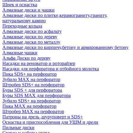
Шнек и оснастка
Алмазные диски и чашки
Алмазные диски по плитке,керамограниту,граниту,
натуральному камню
Переходные кольца
Алмазные диски по асфальту
Алмазные диски по дереву
Алмазные диски по металлу
Алмазные диски по кирпичу,бетону и армированному бетону
Алмазные чашки
Альфа Диски по дереву
Насадки на реноватор и роторайзер
Насадки для перфоратора и отбойного молотка
Пика SDS+ на перфоратор
Зубило MAX на перфоратор
Штробер SDS+ на перфоратор
Буры SDS + для перфоратора
Буры SDS MAX для перфоратора
Зубило SDS+ на перфоратор
Пика MAX на перфоратор
Штробер MAX на перфоратор
Патроны на дрель ,шуруповерт и SDS+
Оснастка и приспособления для УШМ и дрели
Пильные диски
Сверла и наборы сверл