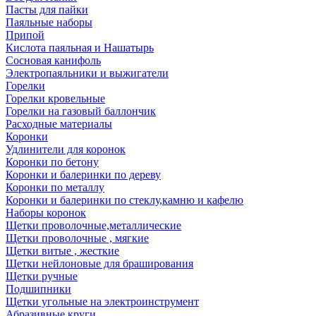
Пасты для пайки
Паяльные наборы
Припой
Кислота паяльная и Нашатырь
Сосновая канифоль
Электропаяльники и выжигатели
Горелки
Горелки кровельные
Горелки на газовый баллончик
Расходные материалы
Коронки
Удлинители для коронок
Коронки по бетону
Коронки и балеринки по дереву
Коронки по металлу
Коронки и балеринки по стеклу,камню и кафелю
Наборы коронок
Щетки проволочные,металлические
Щетки проволочные , мягкие
Щетки витые , жесткие
Щетки нейлоновые для браширования
Щетки ручные
Подшипники
Щетки угольные на электроинструмент
Абразивные круги