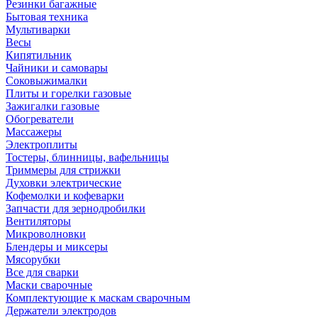
Резинки багажные
Бытовая техника
Мультиварки
Весы
Кипятильник
Чайники и самовары
Соковыжималки
Плиты и горелки газовые
Зажигалки газовые
Обогреватели
Массажеры
Электроплиты
Тостеры, блинницы, вафельницы
Триммеры для стрижки
Духовки электрические
Кофемолки и кофеварки
Запчасти для зернодробилки
Вентиляторы
Микроволновки
Блендеры и миксеры
Мясорубки
Все для сварки
Маски сварочные
Комплектующие к маскам сварочным
Держатели электродов