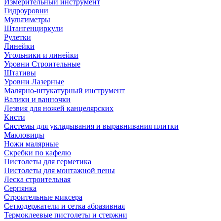
Измерительный инструмент
Гидроуровни
Мультиметры
Штангенциркули
Рулетки
Линейки
Угольники и линейки
Уровни Строительные
Штативы
Уровни Лазерные
Малярно-штукатурный инструмент
Валики и ванночки
Лезвия для ножей канцелярских
Кисти
Системы для укладывания и выравнивания плитки
Макловицы
Ножи малярные
Скребки по кафелю
Пистолеты для герметика
Пистолеты для монтажной пены
Леска строительная
Серпянка
Строительные миксера
Сеткодержатели и сетка абразивная
Термоклеевые пистолеты и стержни