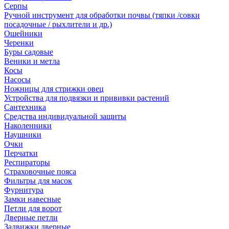
Серпы
Ручной инструмент для обработки почвы (тяпки /совки
посадочные / рыхлители и др.)
Ошейники
Черенки
Буры садовые
Веники и метла
Косы
Насосы
Ножницы для стрижки овец
Устройства для подвязки и прививки растений
Сантехника
Средства индивидуальной защиты
Наколенники
Наушники
Очки
Перчатки
Респираторы
Страховочные пояса
Фильтры для масок
Фурнитура
Замки навесные
Петли для ворот
Дверные петли
Задвижки дверные