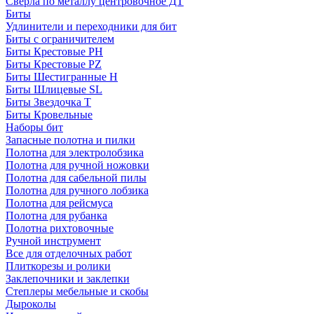
Сверла по металлу центровочное ДТ
Биты
Удлинители и переходники для бит
Биты с ограничителем
Биты Крестовые PH
Биты Крестовые PZ
Биты Шестигранные H
Биты Шлицевые SL
Биты Звездочка T
Биты Кровельные
Наборы бит
Запасные полотна и пилки
Полотна для электролобзика
Полотна для ручной ножовки
Полотна для сабельной пилы
Полотна для ручного лобзика
Полотна для рейсмуса
Полотна для рубанка
Полотна рихтовочные
Ручной инструмент
Все для отделочных работ
Плиткорезы и ролики
Заклепочники и заклепки
Степлеры мебельные и скобы
Дыроколы