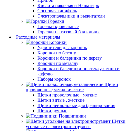
Припой
Кислота паяльная и Нашатырь
Сосновая канифоль
Электропаяльники и выжигатели
Горелки
Горелки кровельные
Горелки на газовый баллончик
Расходные материалы
Коронки
Удлинители для коронок
Коронки по бетону
Коронки и балеринки по дереву
Коронки по металлу
Коронки и балеринки по стеклу,камню и
кафелю
Наборы коронок
Щетки
проволочные,металлические
Щетки проволочные , мягкие
Щетки витые , жесткие
Щетки нейлоновые для браширования
Щетки ручные
Подшипники
Щетки
угольные на электроинструмент