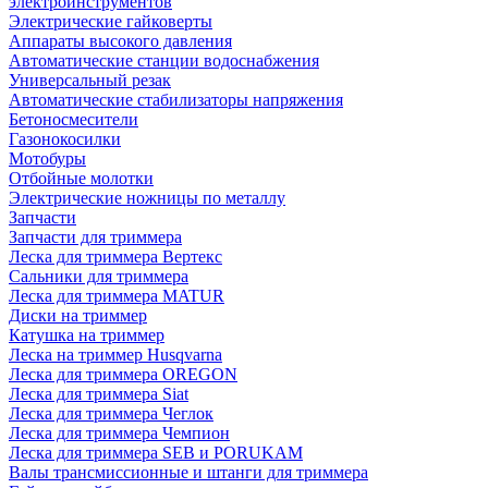
электроинструментов
Электрические гайковерты
Аппараты высокого давления
Автоматические станции водоснабжения
Универсальный резак
Автоматические стабилизаторы напряжения
Бетоносмесители
Газонокосилки
Мотобуры
Отбойные молотки
Электрические ножницы по металлу
Запчасти
Запчасти для триммера
Леска для триммера Вертекс
Сальники для триммера
Леска для триммера MATUR
Диски на триммер
Катушка на триммер
Леска на триммер Husqvarna
Леска для триммера OREGON
Леска для триммера Siat
Леска для триммера Чеглок
Леска для триммера Чемпион
Леска для триммера SEB и PORUKAM
Валы трансмиссионные и штанги для триммера