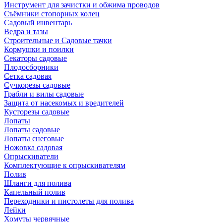
Инструмент для зачистки и обжима проводов
Съёмники стопорных колец
Садовый инвентарь
Ведра и тазы
Строительные и Садовые тачки
Кормушки и поилки
Секаторы садовые
Плодосборники
Сетка садовая
Сучкорезы садовые
Грабли и вилы садовые
Защита от насекомых и вредителей
Кусторезы садовые
Лопаты
Лопаты садовые
Лопаты снеговые
Ножовка садовая
Опрыскиватели
Комплектующие к опрыскивателям
Полив
Шланги для полива
Капельный полив
Переходники и пистолеты для полива
Лейки
Хомуты червячные