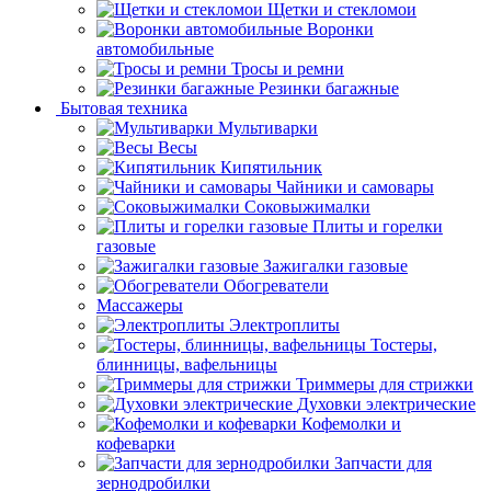
Щетки и стекломои
Воронки
автомобильные
Тросы и ремни
Резинки багажные
Бытовая техника
Мультиварки
Весы
Кипятильник
Чайники и самовары
Соковыжималки
Плиты и горелки
газовые
Зажигалки газовые
Обогреватели
Массажеры
Электроплиты
Тостеры,
блинницы, вафельницы
Триммеры для стрижки
Духовки электрические
Кофемолки и
кофеварки
Запчасти для
зернодробилки