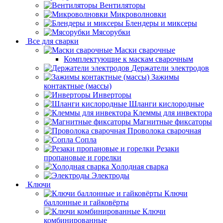
Вентиляторы
Микроволновки
Блендеры и миксеры
Мясорубки
Все для сварки
Маски сварочные
Комплектующие к маскам сварочным
Держатели электродов
Зажимы
контактные (массы)
Инверторы
Шланги кислородные
Клеммы для инвектора
Магнитные фиксаторы
Проволока сварочная
Сопла
Резаки
пропановые и горелки
Холодная сварка
Электроды
Ключи
Ключи
баллонные и гайковёрты
Ключи
комбинированные