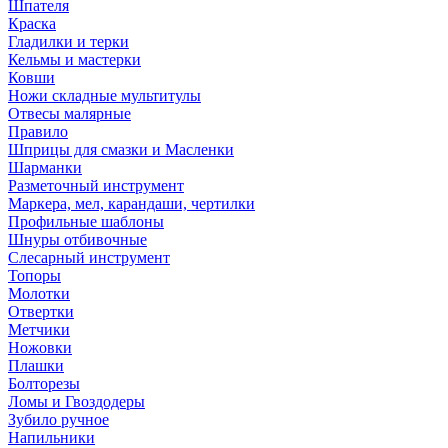
Шпателя
Краска
Гладилки и терки
Кельмы и мастерки
Ковши
Ножи складные мультитулы
Отвесы малярные
Правило
Шприцы для смазки и Масленки
Шарманки
Разметочный инструмент
Маркера, мел, карандаши, чертилки
Профильные шаблоны
Шнуры отбивочные
Слесарный инструмент
Топоры
Молотки
Отвертки
Метчики
Ножовки
Плашки
Болторезы
Ломы и Гвоздодеры
Зубило ручное
Напильники