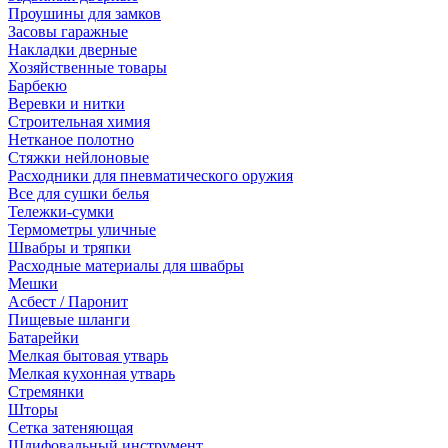
Проушины для замков
Засовы гаражные
Накладки дверные
Хозяйственные товары
Барбекю
Веревки и нитки
Строительная химия
Нетканое полотно
Стяжки нейлоновые
Расходники для пневматического оружия
Все для сушки белья
Тележки-сумки
Термометры уличные
Швабры и тряпки
Расходные материалы для швабры
Мешки
Асбест / Паронит
Пищевые шланги
Батарейки
Мелкая бытовая утварь
Мелкая кухонная утварь
Стремянки
Шторы
Сетка затеняющая
Шлифовальный инструмент