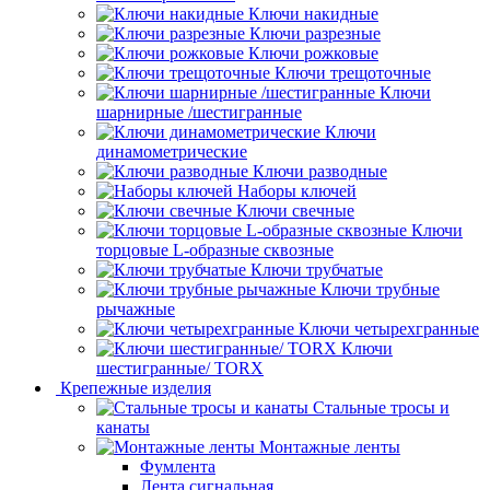
Ключи накидные
Ключи разрезные
Ключи рожковые
Ключи трещоточные
Ключи
шарнирные /шестигранные
Ключи
динамометрические
Ключи разводные
Наборы ключей
Ключи свечные
Ключи
торцовые L-образные сквозные
Ключи трубчатые
Ключи трубные
рычажные
Ключи четырехгранные
Ключи
шестигранные/ TORX
Крепежные изделия
Стальные тросы и
канаты
Монтажные ленты
Фумлента
Лента сигнальная