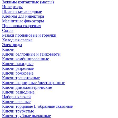
Зажимы контактные (массы)
Инверторы
Шланги кислородные
Клеммы для инвектора
Магнитные фиксаторы
Проволока сварочная
Сопла
Резаки пропановые и горелки
Холодная сварка
Электроды
Ключи
Ключи баллонные и гайковёрты
Ключи комбинированные
Ключи накидные
Ключи разрезные
Ключи рожковые
Ключи трещоточные
Ключи шарнирные /шестигранные
Ключи динамометрические
Ключи разводные
Наборы ключей
Ключи свечные
Ключи торцовые L-образные сквозные
Ключи трубчатые
Ключи трубные рычажные