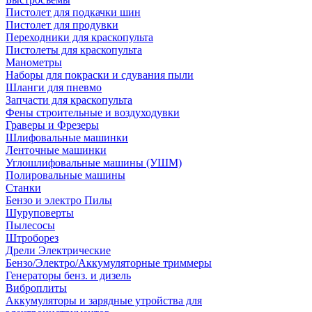
Пистолет для подкачки шин
Пистолет для продувки
Переходники для краскопульта
Пистолеты для краскопульта
Манометры
Наборы для покраски и сдувания пыли
Шланги для пневмо
Запчасти для краскопульта
Фены строительные и воздуходувки
Граверы и Фрезеры
Шлифовальные машинки
Ленточные машинки
Углошлифовальные машины (УШМ)
Полировальные машины
Станки
Бензо и электро Пилы
Шуруповерты
Пылесосы
Штроборез
Дрели Электрические
Бензо/Электро/Аккумуляторные триммеры
Генераторы бенз. и дизель
Виброплиты
Аккумуляторы и зарядные утройства для