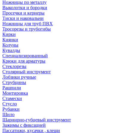
Ножницы по металлу
Выколотки и бородки
Просечки и кернеры
Тиски и наковальни
Ножницы для труб ПВХ
Тросорезы и трубогибы
Кирки
Киянки
Колуны
Кувалды
Специализированный
Крюки для арматуры
Стеклорезы
Столярный инструмент
Лобзики ручные
Струбцины
Рашпили
Монтировка
Стамески
Стусло
Рубанки
Шило
Шарнирно-губцевый инструмент
Зажимы с фиксацией
Пассатижи, кусачки , клещи