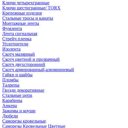
Ключи четырехгранные
Ключи шестигранные/ TORX
Крепежные изделия
Стальные тросы и канаты
Монтажные ленты
Фумлента
Лента сигнальная
Стрейч пленка
Уплотнители
Изолента
Скотч малярный
Скотч цветной и прозрачный
Скотч двухсторонний
Скотч армированный,алюминиевый
Гайки и шайбы
Пломбы
Талрепы
Гвозди декоративные
Стальные цепи
Карабины
Анкера
Зажимы и коуши
Дюбели
Саморезы кровельные
Саморезы Кровельные Цветные