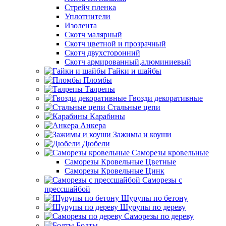
Стрейч пленка
Уплотнители
Изолента
Скотч малярный
Скотч цветной и прозрачный
Скотч двухсторонний
Скотч армированный,алюминиевый
Гайки и шайбы
Пломбы
Талрепы
Гвозди декоративные
Стальные цепи
Карабины
Анкера
Зажимы и коуши
Дюбели
Саморезы кровельные
Саморезы Кровельные Цветные
Саморезы Кровельные Цинк
Саморезы с
прессшайбой
Шурупы по бетону
Шурупы по дереву
Саморезы по дереву
Болты