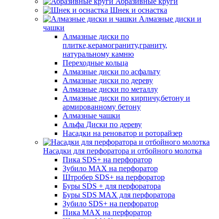
Абразивные круги
Шнек и оснастка
Алмазные диски и
чашки
Алмазные диски по
плитке,керамограниту,граниту,
натуральному камню
Переходные кольца
Алмазные диски по асфальту
Алмазные диски по дереву
Алмазные диски по металлу
Алмазные диски по кирпичу,бетону и
армированному бетону
Алмазные чашки
Альфа Диски по дереву
Насадки на реноватор и роторайзер
Насадки для перфоратора и отбойного молотка
Пика SDS+ на перфоратор
Зубило MAX на перфоратор
Штробер SDS+ на перфоратор
Буры SDS + для перфоратора
Буры SDS MAX для перфоратора
Зубило SDS+ на перфоратор
Пика MAX на перфоратор