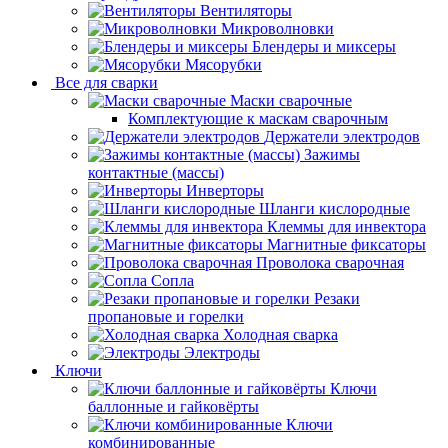
Вентиляторы
Микроволновки
Блендеры и миксеры
Мясорубки
Все для сварки
Маски сварочные
Комплектующие к маскам сварочным
Держатели электродов
Зажимы
контактные (массы)
Инверторы
Шланги кислородные
Клеммы для инвектора
Магнитные фиксаторы
Проволока сварочная
Сопла
Резаки
пропановые и горелки
Холодная сварка
Электроды
Ключи
Ключи
баллонные и гайковёрты
Ключи
комбинированные