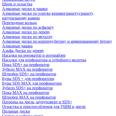
Шнек и оснастка
Алмазные диски и чашки
Алмазные диски по плитке,керамограниту,граниту,
натуральному камню
Переходные кольца
Алмазные диски по асфальту
Алмазные диски по дереву
Алмазные диски по металлу
Алмазные диски по кирпичу,бетону и армированному бетону
Алмазные чашки
Альфа Диски по дереву
Насадки на реноватор и роторайзер
Насадки для перфоратора и отбойного молотка
Пика SDS+ на перфоратор
Зубило MAX на перфоратор
Штробер SDS+ на перфоратор
Буры SDS + для перфоратора
Буры SDS MAX для перфоратора
Зубило SDS+ на перфоратор
Пика MAX на перфоратор
Штробер MAX на перфоратор
Патроны на дрель ,шуруповерт и SDS+
Оснастка и приспособления для УШМ и дрели
Пильные диски
Сверла и наборы сверл