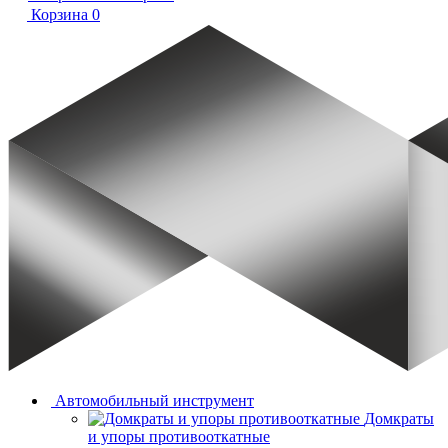
Корзина
0
Автомобильный инструмент
Домкраты
и упоры противооткатные