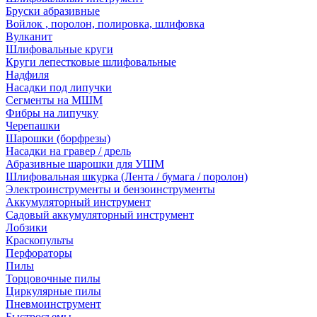
Бруски абразивные
Войлок , поролон, полировка, шлифовка
Вулканит
Шлифовальные круги
Круги лепестковые шлифовальные
Надфиля
Насадки под липучки
Сегменты на МШМ
Фибры на липучку
Черепашки
Шарошки (борфрезы)
Насадки на гравер / дрель
Абразивные шарошки для УШМ
Шлифовальная шкурка (Лента / бумага / поролон)
Электроинструменты и бензоинструменты
Аккумуляторный инструмент
Садовый аккумуляторный инструмент
Лобзики
Краскопульты
Перфораторы
Пилы
Торцовочные пилы
Циркулярные пилы
Пневмоинструмент
Быстросъемы