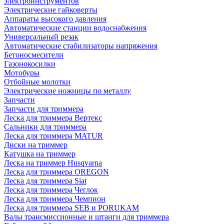
электроинструментов
Электрические гайковерты
Аппараты высокого давления
Автоматические станции водоснабжения
Универсальный резак
Автоматические стабилизаторы напряжения
Бетоносмесители
Газонокосилки
Мотобуры
Отбойные молотки
Электрические ножницы по металлу
Запчасти
Запчасти для триммера
Леска для триммера Вертекс
Сальники для триммера
Леска для триммера MATUR
Диски на триммер
Катушка на триммер
Леска на триммер Husqvarna
Леска для триммера OREGON
Леска для триммера Siat
Леска для триммера Чеглок
Леска для триммера Чемпион
Леска для триммера SEB и PORUKAM
Валы трансмиссионные и штанги для триммера