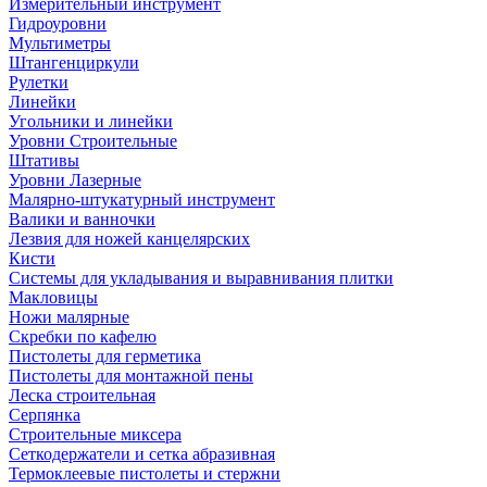
Измерительный инструмент
Гидроуровни
Мультиметры
Штангенциркули
Рулетки
Линейки
Угольники и линейки
Уровни Строительные
Штативы
Уровни Лазерные
Малярно-штукатурный инструмент
Валики и ванночки
Лезвия для ножей канцелярских
Кисти
Системы для укладывания и выравнивания плитки
Макловицы
Ножи малярные
Скребки по кафелю
Пистолеты для герметика
Пистолеты для монтажной пены
Леска строительная
Серпянка
Строительные миксера
Сеткодержатели и сетка абразивная
Термоклеевые пистолеты и стержни