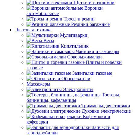
Щетки и стекломои
Воронки
автомобильные
Тросы и ремни
Резинки багажные
Бытовая техника
Мультиварки
Весы
Кипятильник
Чайники и самовары
Соковыжималки
Плиты и горелки
газовые
Зажигалки газовые
Обогреватели
Массажеры
Электроплиты
Тостеры,
блинницы, вафельницы
Триммеры для стрижки
Духовки электрические
Кофемолки и
кофеварки
Запчасти для
зернодробилки