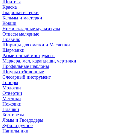
Шпателя
Краска
Гладилки и терки
Кельмы и мастерки
Ковши
Ножи складные мультитулы
Отвесы малярные
Правило
Шприцы для смазки и Масленки
Шарманки
Разметочный инструмент
Маркера, мел, карандаши, чертилки
Профильные шаблоны
Шнуры отбивочные
Слесарный инструмент
Топоры
Молотки
Отвертки
Метчики
Ножовки
Плашки
Болторезы
Ломы и Гвоздодеры
Зубило ручное
Напильники