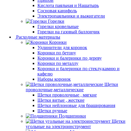
Припой
Кислота паяльная и Нашатырь
Сосновая канифоль
Электропаяльники и выжигатели
Горелки
Горелки кровельные
Горелки на газовый баллончик
Расходные материалы
Коронки
Удлинители для коронок
Коронки по бетону
Коронки и балеринки по дереву
Коронки по металлу
Коронки и балеринки по стеклу,камню и
кафелю
Наборы коронок
Щетки
проволочные,металлические
Щетки проволочные , мягкие
Щетки витые , жесткие
Щетки нейлоновые для браширования
Щетки ручные
Подшипники
Щетки
угольные на электроинструмент