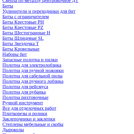
Сверла по металлу центровочное ДТ
Биты
Удлинители и переходники для бит
Биты с ограничителем
Биты Крестовые PH
Биты Крестовые PZ
Биты Шестигранные H
Биты Шлицевые SL
Биты Звездочка T
Биты Кровельные
Наборы бит
Запасные полотна и пилки
Полотна для электролобзика
Полотна для ручной ножовки
Полотна для сабельной пилы
Полотна для ручного лобзика
Полотна для рейсмуса
Полотна для рубанка
Полотна рихтовочные
Ручной инструмент
Все для отделочных работ
Плиткорезы и ролики
Заклепочники и заклепки
Степлеры мебельные и скобы
Дыроколы