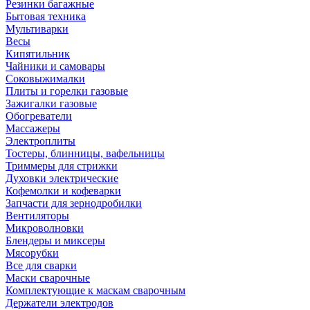
Резинки багажные
Бытовая техника
Мультиварки
Весы
Кипятильник
Чайники и самовары
Соковыжималки
Плиты и горелки газовые
Зажигалки газовые
Обогреватели
Массажеры
Электроплиты
Тостеры, блинницы, вафельницы
Триммеры для стрижки
Духовки электрические
Кофемолки и кофеварки
Запчасти для зернодробилки
Вентиляторы
Микроволновки
Блендеры и миксеры
Мясорубки
Все для сварки
Маски сварочные
Комплектующие к маскам сварочным
Держатели электродов