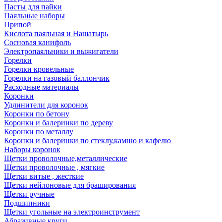
Пасты для пайки
Паяльные наборы
Припой
Кислота паяльная и Нашатырь
Сосновая канифоль
Электропаяльники и выжигатели
Горелки
Горелки кровельные
Горелки на газовый баллончик
Расходные материалы
Коронки
Удлинители для коронок
Коронки по бетону
Коронки и балеринки по дереву
Коронки по металлу
Коронки и балеринки по стеклу,камню и кафелю
Наборы коронок
Щетки проволочные,металлические
Щетки проволочные , мягкие
Щетки витые , жесткие
Щетки нейлоновые для браширования
Щетки ручные
Подшипники
Щетки угольные на электроинструмент
Абразивные круги