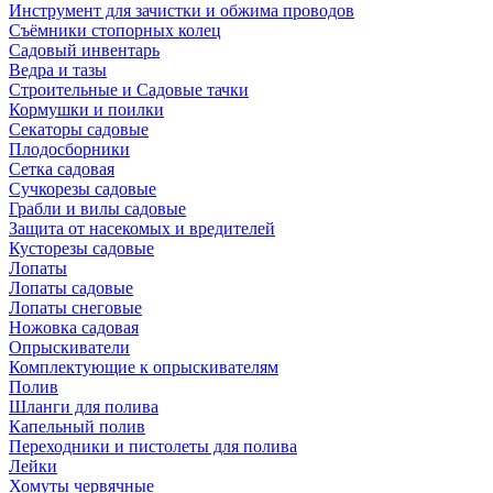
Инструмент для зачистки и обжима проводов
Съёмники стопорных колец
Садовый инвентарь
Ведра и тазы
Строительные и Садовые тачки
Кормушки и поилки
Секаторы садовые
Плодосборники
Сетка садовая
Сучкорезы садовые
Грабли и вилы садовые
Защита от насекомых и вредителей
Кусторезы садовые
Лопаты
Лопаты садовые
Лопаты снеговые
Ножовка садовая
Опрыскиватели
Комплектующие к опрыскивателям
Полив
Шланги для полива
Капельный полив
Переходники и пистолеты для полива
Лейки
Хомуты червячные