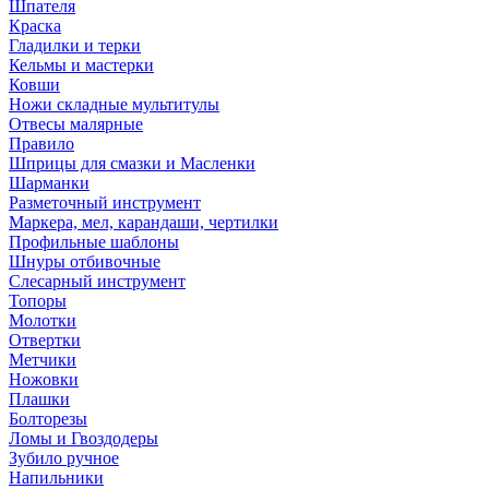
Шпателя
Краска
Гладилки и терки
Кельмы и мастерки
Ковши
Ножи складные мультитулы
Отвесы малярные
Правило
Шприцы для смазки и Масленки
Шарманки
Разметочный инструмент
Маркера, мел, карандаши, чертилки
Профильные шаблоны
Шнуры отбивочные
Слесарный инструмент
Топоры
Молотки
Отвертки
Метчики
Ножовки
Плашки
Болторезы
Ломы и Гвоздодеры
Зубило ручное
Напильники