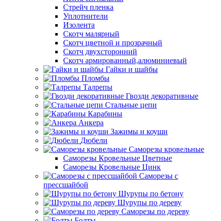
Стрейч пленка
Уплотнители
Изолента
Скотч малярный
Скотч цветной и прозрачный
Скотч двухсторонний
Скотч армированный,алюминиевый
Гайки и шайбы
Пломбы
Талрепы
Гвозди декоративные
Стальные цепи
Карабины
Анкера
Зажимы и коуши
Дюбели
Саморезы кровельные
Саморезы Кровельные Цветные
Саморезы Кровельные Цинк
Саморезы с
прессшайбой
Шурупы по бетону
Шурупы по дереву
Саморезы по дереву
Болты