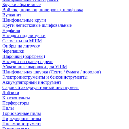
Бруски абразивные
Войлок , поролон, полировка, шлифовка
Вулканит
Шлифовальные круги
Круги лепестковые шлифовальные
Надфиля
Насадки под липучки
Сегменты на МШМ
Фибры на липучку
Черепашки
Шарошки (борфрезы)
Насадки на гравер / дрель
Абразивные шарошки для УШМ
Шлифовальная шкурка (Лента / бумага / поролон)
Электроинструменты и бензоинструменты
Аккумуляторный инструмент
Садовый аккумуляторный инструмент
Лобзики
Краскопульты
Перфораторы
Пилы
Торцовочные пилы
Циркулярные пилы
Пневмоинструмент
Быстросъемы