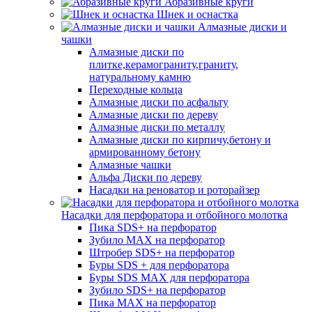
Абразивные круги
Шнек и оснастка
Алмазные диски и
чашки
Алмазные диски по
плитке,керамограниту,граниту,
натуральному камню
Переходные кольца
Алмазные диски по асфальту
Алмазные диски по дереву
Алмазные диски по металлу
Алмазные диски по кирпичу,бетону и
армированному бетону
Алмазные чашки
Альфа Диски по дереву
Насадки на реноватор и роторайзер
Насадки для перфоратора и отбойного молотка
Пика SDS+ на перфоратор
Зубило MAX на перфоратор
Штробер SDS+ на перфоратор
Буры SDS + для перфоратора
Буры SDS MAX для перфоратора
Зубило SDS+ на перфоратор
Пика MAX на перфоратор