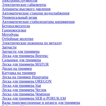
электроинструментов
Электрические гайковерты
Аппараты высокого давления
Автоматические станции водоснабжения
Универсальный резак
Автоматические стабилизаторы напряжения
Бетоносмесители
Газонокосилки
Мотобуры
Отбойные молотки
Электрические ножницы по металлу
Запчасти
Запчасти для триммера
Леска для триммера Вертекс
Сальники для триммера
Леска для триммера MATUR
Диски на триммер
Катушка на триммер
Леска на триммер Husqvarna
Леска для триммера OREGON
Леска для триммера Siat
Леска для триммера Чеглок
Леска для триммера Чемпион
Леска для триммера SEB и PORUKAM
Валы трансмиссионные и штанги для триммера