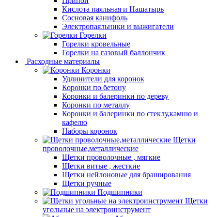
Припой
Кислота паяльная и Нашатырь
Сосновая канифоль
Электропаяльники и выжигатели
Горелки
Горелки кровельные
Горелки на газовый баллончик
Расходные материалы
Коронки
Удлинители для коронок
Коронки по бетону
Коронки и балеринки по дереву
Коронки по металлу
Коронки и балеринки по стеклу,камню и
кафелю
Наборы коронок
Щетки
проволочные,металлические
Щетки проволочные , мягкие
Щетки витые , жесткие
Щетки нейлоновые для браширования
Щетки ручные
Подшипники
Щетки
угольные на электроинструмент