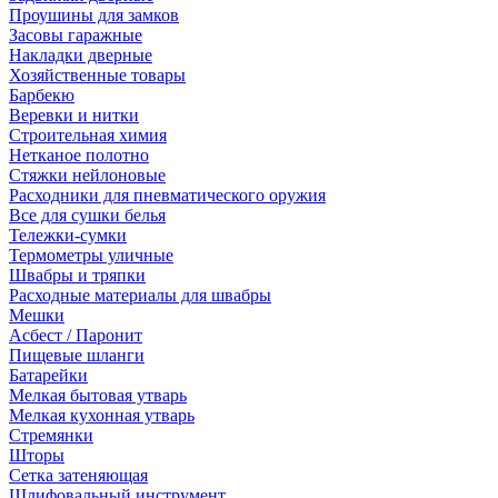
Проушины для замков
Засовы гаражные
Накладки дверные
Хозяйственные товары
Барбекю
Веревки и нитки
Строительная химия
Нетканое полотно
Стяжки нейлоновые
Расходники для пневматического оружия
Все для сушки белья
Тележки-сумки
Термометры уличные
Швабры и тряпки
Расходные материалы для швабры
Мешки
Асбест / Паронит
Пищевые шланги
Батарейки
Мелкая бытовая утварь
Мелкая кухонная утварь
Стремянки
Шторы
Сетка затеняющая
Шлифовальный инструмент