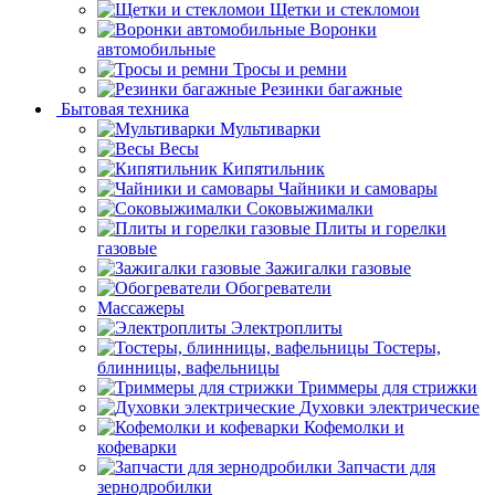
Щетки и стекломои
Воронки
автомобильные
Тросы и ремни
Резинки багажные
Бытовая техника
Мультиварки
Весы
Кипятильник
Чайники и самовары
Соковыжималки
Плиты и горелки
газовые
Зажигалки газовые
Обогреватели
Массажеры
Электроплиты
Тостеры,
блинницы, вафельницы
Триммеры для стрижки
Духовки электрические
Кофемолки и
кофеварки
Запчасти для
зернодробилки