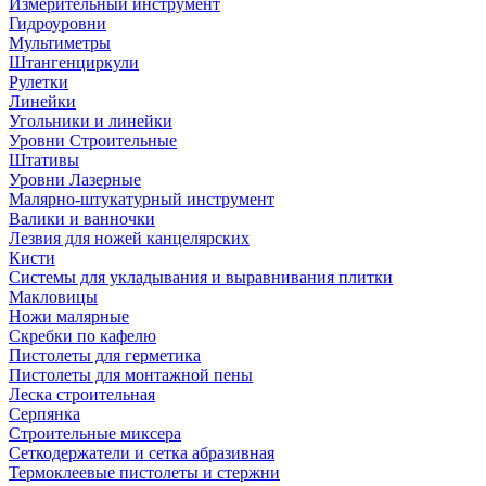
Измерительный инструмент
Гидроуровни
Мультиметры
Штангенциркули
Рулетки
Линейки
Угольники и линейки
Уровни Строительные
Штативы
Уровни Лазерные
Малярно-штукатурный инструмент
Валики и ванночки
Лезвия для ножей канцелярских
Кисти
Системы для укладывания и выравнивания плитки
Макловицы
Ножи малярные
Скребки по кафелю
Пистолеты для герметика
Пистолеты для монтажной пены
Леска строительная
Серпянка
Строительные миксера
Сеткодержатели и сетка абразивная
Термоклеевые пистолеты и стержни