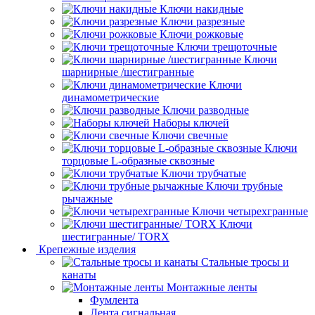
Ключи накидные
Ключи разрезные
Ключи рожковые
Ключи трещоточные
Ключи
шарнирные /шестигранные
Ключи
динамометрические
Ключи разводные
Наборы ключей
Ключи свечные
Ключи
торцовые L-образные сквозные
Ключи трубчатые
Ключи трубные
рычажные
Ключи четырехгранные
Ключи
шестигранные/ TORX
Крепежные изделия
Стальные тросы и
канаты
Монтажные ленты
Фумлента
Лента сигнальная