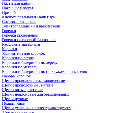
Пасты для пайки
Паяльные наборы
Припой
Кислота паяльная и Нашатырь
Сосновая канифоль
Электропаяльники и выжигатели
Горелки
Горелки кровельные
Горелки на газовый баллончик
Расходные материалы
Коронки
Удлинители для коронок
Коронки по бетону
Коронки и балеринки по дереву
Коронки по металлу
Коронки и балеринки по стеклу,камню и кафелю
Наборы коронок
Щетки проволочные,металлические
Щетки проволочные , мягкие
Щетки витые , жесткие
Щетки нейлоновые для браширования
Щетки ручные
Подшипники
Щетки угольные на электроинструмент
Абразивные круги