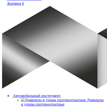
Корзина
0
Автомобильный инструмент
Домкраты
и упоры противооткатные