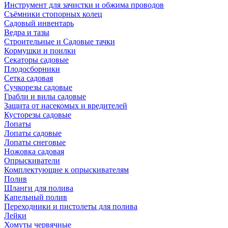
Инструмент для зачистки и обжима проводов
Съёмники стопорных колец
Садовый инвентарь
Ведра и тазы
Строительные и Садовые тачки
Кормушки и поилки
Секаторы садовые
Плодосборники
Сетка садовая
Сучкорезы садовые
Грабли и вилы садовые
Защита от насекомых и вредителей
Кусторезы садовые
Лопаты
Лопаты садовые
Лопаты снеговые
Ножовка садовая
Опрыскиватели
Комплектующие к опрыскивателям
Полив
Шланги для полива
Капельный полив
Переходники и пистолеты для полива
Лейки
Хомуты червячные