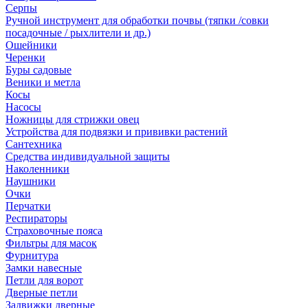
Серпы
Ручной инструмент для обработки почвы (тяпки /совки
посадочные / рыхлители и др.)
Ошейники
Черенки
Буры садовые
Веники и метла
Косы
Насосы
Ножницы для стрижки овец
Устройства для подвязки и прививки растений
Сантехника
Средства индивидуальной защиты
Наколенники
Наушники
Очки
Перчатки
Респираторы
Страховочные пояса
Фильтры для масок
Фурнитура
Замки навесные
Петли для ворот
Дверные петли
Задвижки дверные