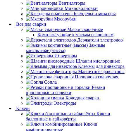
Вентиляторы
Микроволновки
Блендеры и миксеры
Мясорубки
Все для сварки
Маски сварочные
Комплектующие к маскам сварочным
Держатели электродов
Зажимы
контактные (массы)
Инверторы
Шланги кислородные
Клеммы для инвектора
Магнитные фиксаторы
Проволока сварочная
Сопла
Резаки
пропановые и горелки
Холодная сварка
Электроды
Ключи
Ключи
баллонные и гайковёрты
Ключи
комбинированные