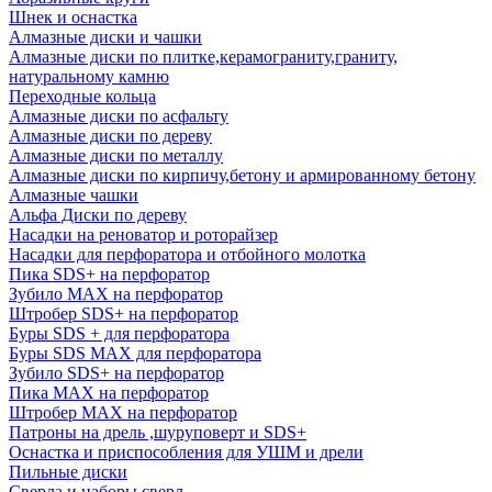
Шнек и оснастка
Алмазные диски и чашки
Алмазные диски по плитке,керамограниту,граниту,
натуральному камню
Переходные кольца
Алмазные диски по асфальту
Алмазные диски по дереву
Алмазные диски по металлу
Алмазные диски по кирпичу,бетону и армированному бетону
Алмазные чашки
Альфа Диски по дереву
Насадки на реноватор и роторайзер
Насадки для перфоратора и отбойного молотка
Пика SDS+ на перфоратор
Зубило MAX на перфоратор
Штробер SDS+ на перфоратор
Буры SDS + для перфоратора
Буры SDS MAX для перфоратора
Зубило SDS+ на перфоратор
Пика MAX на перфоратор
Штробер MAX на перфоратор
Патроны на дрель ,шуруповерт и SDS+
Оснастка и приспособления для УШМ и дрели
Пильные диски
Сверла и наборы сверл