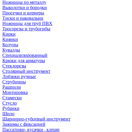
Ножницы по металлу
Выколотки и бородки
Просечки и кернеры
Тиски и наковальни
Ножницы для труб ПВХ
Тросорезы и трубогибы
Кирки
Киянки
Колуны
Кувалды
Специализированный
Крюки для арматуры
Стеклорезы
Столярный инструмент
Лобзики ручные
Струбцины
Рашпили
Монтировка
Стамески
Стусло
Рубанки
Шило
Шарнирно-губцевый инструмент
Зажимы с фиксацией
Пассатижи, кусачки , клещи