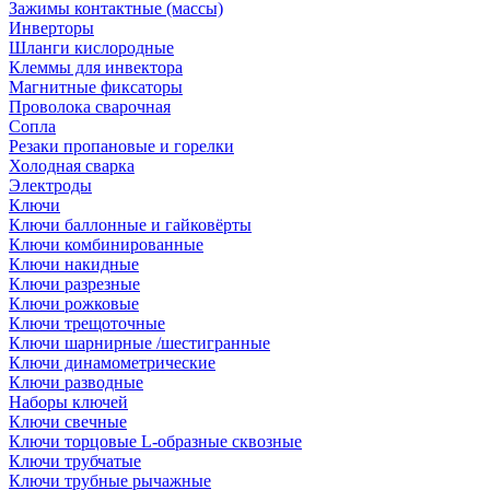
Зажимы контактные (массы)
Инверторы
Шланги кислородные
Клеммы для инвектора
Магнитные фиксаторы
Проволока сварочная
Сопла
Резаки пропановые и горелки
Холодная сварка
Электроды
Ключи
Ключи баллонные и гайковёрты
Ключи комбинированные
Ключи накидные
Ключи разрезные
Ключи рожковые
Ключи трещоточные
Ключи шарнирные /шестигранные
Ключи динамометрические
Ключи разводные
Наборы ключей
Ключи свечные
Ключи торцовые L-образные сквозные
Ключи трубчатые
Ключи трубные рычажные