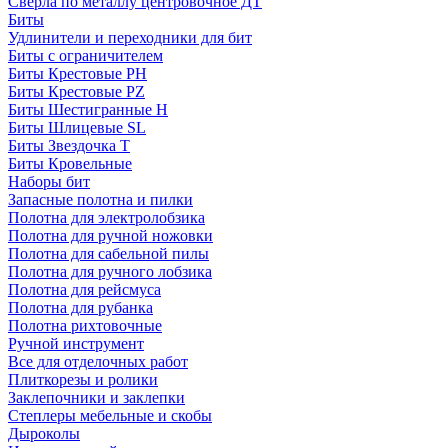
Сверла по металлу центровочное ДТ
Биты
Удлинители и переходники для бит
Биты с ограничителем
Биты Крестовые PH
Биты Крестовые PZ
Биты Шестигранные H
Биты Шлицевые SL
Биты Звездочка T
Биты Кровельные
Наборы бит
Запасные полотна и пилки
Полотна для электролобзика
Полотна для ручной ножовки
Полотна для сабельной пилы
Полотна для ручного лобзика
Полотна для рейсмуса
Полотна для рубанка
Полотна рихтовочные
Ручной инструмент
Все для отделочных работ
Плиткорезы и ролики
Заклепочники и заклепки
Степлеры мебельные и скобы
Дыроколы