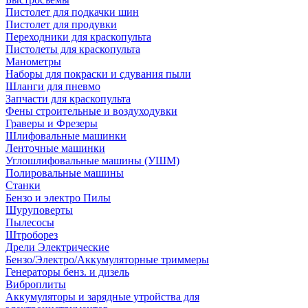
Пистолет для подкачки шин
Пистолет для продувки
Переходники для краскопульта
Пистолеты для краскопульта
Манометры
Наборы для покраски и сдувания пыли
Шланги для пневмо
Запчасти для краскопульта
Фены строительные и воздуходувки
Граверы и Фрезеры
Шлифовальные машинки
Ленточные машинки
Углошлифовальные машины (УШМ)
Полировальные машины
Станки
Бензо и электро Пилы
Шуруповерты
Пылесосы
Штроборез
Дрели Электрические
Бензо/Электро/Аккумуляторные триммеры
Генераторы бенз. и дизель
Виброплиты
Аккумуляторы и зарядные утройства для