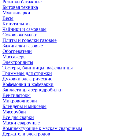
Резинки багажные
Бытовая техника
Мультиварки
Весы
Кипятильник
Чайники и самовары
Соковыжималки
Плиты и горелки газовые
Зажигалки газовые
Обогреватели
Массажеры
Электроплиты
Тостеры, блинницы, вафельницы
Триммеры для стрижки
Духовки электрические
Кофемолки и кофеварки
Запчасти для зернодробилки
Вентиляторы
Микроволновки
Блендеры и миксеры
Мясорубки
Все для сварки
Маски сварочные
Комплектующие к маскам сварочным
Держатели электродов