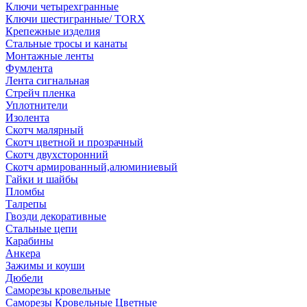
Ключи четырехгранные
Ключи шестигранные/ TORX
Крепежные изделия
Стальные тросы и канаты
Монтажные ленты
Фумлента
Лента сигнальная
Стрейч пленка
Уплотнители
Изолента
Скотч малярный
Скотч цветной и прозрачный
Скотч двухсторонний
Скотч армированный,алюминиевый
Гайки и шайбы
Пломбы
Талрепы
Гвозди декоративные
Стальные цепи
Карабины
Анкера
Зажимы и коуши
Дюбели
Саморезы кровельные
Саморезы Кровельные Цветные