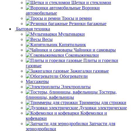
Щетки и стекломои
Воронки
автомобильные
Тросы и ремни
Резинки багажные
Бытовая техника
Мультиварки
Весы
Кипятильник
Чайники и самовары
Соковыжималки
Плиты и горелки
газовые
Зажигалки газовые
Обогреватели
Массажеры
Электроплиты
Тостеры,
блинницы, вафельницы
Триммеры для стрижки
Духовки электрические
Кофемолки и
кофеварки
Запчасти для
зернодробилки