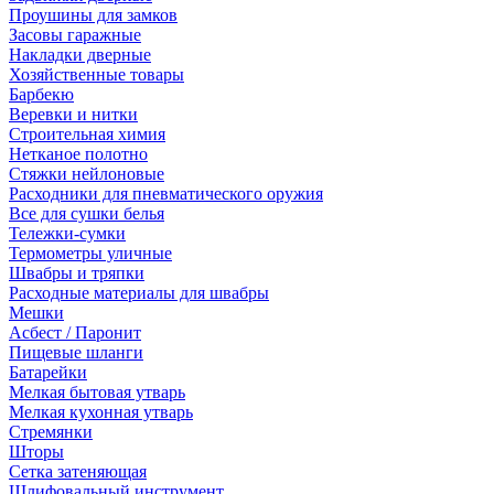
Проушины для замков
Засовы гаражные
Накладки дверные
Хозяйственные товары
Барбекю
Веревки и нитки
Строительная химия
Нетканое полотно
Стяжки нейлоновые
Расходники для пневматического оружия
Все для сушки белья
Тележки-сумки
Термометры уличные
Швабры и тряпки
Расходные материалы для швабры
Мешки
Асбест / Паронит
Пищевые шланги
Батарейки
Мелкая бытовая утварь
Мелкая кухонная утварь
Стремянки
Шторы
Сетка затеняющая
Шлифовальный инструмент