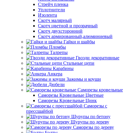
Стрейч пленка
Уплотнители
Изолента
Скотч малярный
Скотч цветной и прозрачный
Скотч двухсторонний
Скотч армированный,алюминиевый
Гайки и шайбы
Пломбы
Талрепы
Гвозди декоративные
Стальные цепи
Карабины
Анкера
Зажимы и коуши
Дюбели
Саморезы кровельные
Саморезы Кровельные Цветные
Саморезы Кровельные Цинк
Саморезы с
прессшайбой
Шурупы по бетону
Шурупы по дереву
Саморезы по дереву
Болты