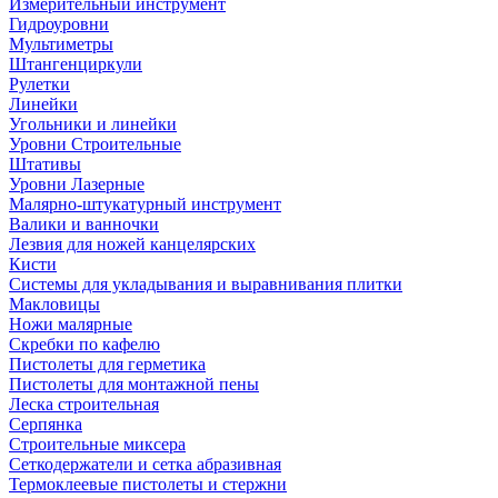
Измерительный инструмент
Гидроуровни
Мультиметры
Штангенциркули
Рулетки
Линейки
Угольники и линейки
Уровни Строительные
Штативы
Уровни Лазерные
Малярно-штукатурный инструмент
Валики и ванночки
Лезвия для ножей канцелярских
Кисти
Системы для укладывания и выравнивания плитки
Макловицы
Ножи малярные
Скребки по кафелю
Пистолеты для герметика
Пистолеты для монтажной пены
Леска строительная
Серпянка
Строительные миксера
Сеткодержатели и сетка абразивная
Термоклеевые пистолеты и стержни