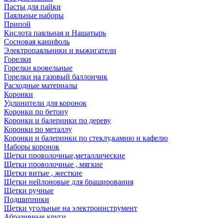
Пасты для пайки
Паяльные наборы
Припой
Кислота паяльная и Нашатырь
Сосновая канифоль
Электропаяльники и выжигатели
Горелки
Горелки кровельные
Горелки на газовый баллончик
Расходные материалы
Коронки
Удлинители для коронок
Коронки по бетону
Коронки и балеринки по дереву
Коронки по металлу
Коронки и балеринки по стеклу,камню и кафелю
Наборы коронок
Щетки проволочные,металлические
Щетки проволочные , мягкие
Щетки витые , жесткие
Щетки нейлоновые для браширования
Щетки ручные
Подшипники
Щетки угольные на электроинструмент
Абразивные круги