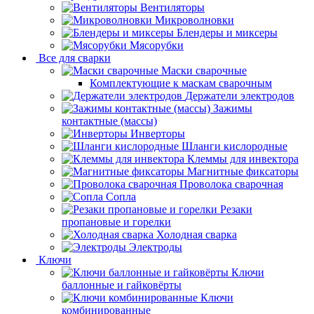
Вентиляторы
Микроволновки
Блендеры и миксеры
Мясорубки
Все для сварки
Маски сварочные
Комплектующие к маскам сварочным
Держатели электродов
Зажимы
контактные (массы)
Инверторы
Шланги кислородные
Клеммы для инвектора
Магнитные фиксаторы
Проволока сварочная
Сопла
Резаки
пропановые и горелки
Холодная сварка
Электроды
Ключи
Ключи
баллонные и гайковёрты
Ключи
комбинированные