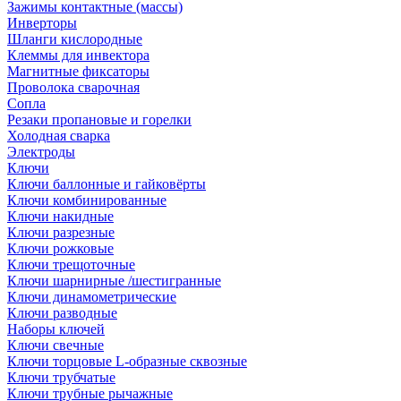
Зажимы контактные (массы)
Инверторы
Шланги кислородные
Клеммы для инвектора
Магнитные фиксаторы
Проволока сварочная
Сопла
Резаки пропановые и горелки
Холодная сварка
Электроды
Ключи
Ключи баллонные и гайковёрты
Ключи комбинированные
Ключи накидные
Ключи разрезные
Ключи рожковые
Ключи трещоточные
Ключи шарнирные /шестигранные
Ключи динамометрические
Ключи разводные
Наборы ключей
Ключи свечные
Ключи торцовые L-образные сквозные
Ключи трубчатые
Ключи трубные рычажные