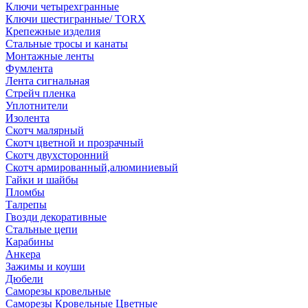
Ключи четырехгранные
Ключи шестигранные/ TORX
Крепежные изделия
Стальные тросы и канаты
Монтажные ленты
Фумлента
Лента сигнальная
Стрейч пленка
Уплотнители
Изолента
Скотч малярный
Скотч цветной и прозрачный
Скотч двухсторонний
Скотч армированный,алюминиевый
Гайки и шайбы
Пломбы
Талрепы
Гвозди декоративные
Стальные цепи
Карабины
Анкера
Зажимы и коуши
Дюбели
Саморезы кровельные
Саморезы Кровельные Цветные