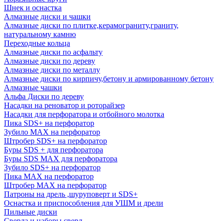
Шнек и оснастка
Алмазные диски и чашки
Алмазные диски по плитке,керамограниту,граниту,
натуральному камню
Переходные кольца
Алмазные диски по асфальту
Алмазные диски по дереву
Алмазные диски по металлу
Алмазные диски по кирпичу,бетону и армированному бетону
Алмазные чашки
Альфа Диски по дереву
Насадки на реноватор и роторайзер
Насадки для перфоратора и отбойного молотка
Пика SDS+ на перфоратор
Зубило MAX на перфоратор
Штробер SDS+ на перфоратор
Буры SDS + для перфоратора
Буры SDS MAX для перфоратора
Зубило SDS+ на перфоратор
Пика MAX на перфоратор
Штробер MAX на перфоратор
Патроны на дрель ,шуруповерт и SDS+
Оснастка и приспособления для УШМ и дрели
Пильные диски
Сверла и наборы сверл