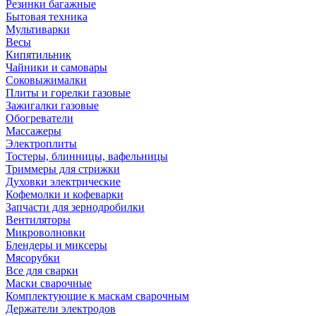
Резинки багажные
Бытовая техника
Мультиварки
Весы
Кипятильник
Чайники и самовары
Соковыжималки
Плиты и горелки газовые
Зажигалки газовые
Обогреватели
Массажеры
Электроплиты
Тостеры, блинницы, вафельницы
Триммеры для стрижки
Духовки электрические
Кофемолки и кофеварки
Запчасти для зернодробилки
Вентиляторы
Микроволновки
Блендеры и миксеры
Мясорубки
Все для сварки
Маски сварочные
Комплектующие к маскам сварочным
Держатели электродов