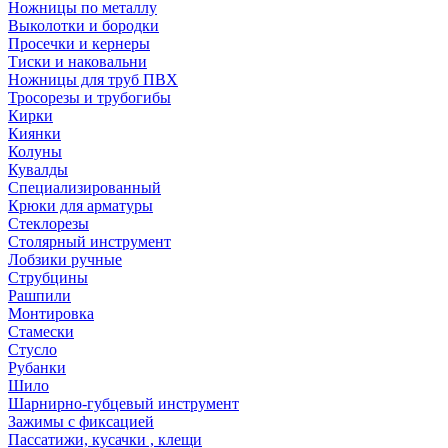
Ножницы по металлу
Выколотки и бородки
Просечки и кернеры
Тиски и наковальни
Ножницы для труб ПВХ
Тросорезы и трубогибы
Кирки
Киянки
Колуны
Кувалды
Специализированный
Крюки для арматуры
Стеклорезы
Столярный инструмент
Лобзики ручные
Струбцины
Рашпили
Монтировка
Стамески
Стусло
Рубанки
Шило
Шарнирно-губцевый инструмент
Зажимы с фиксацией
Пассатижи, кусачки , клещи