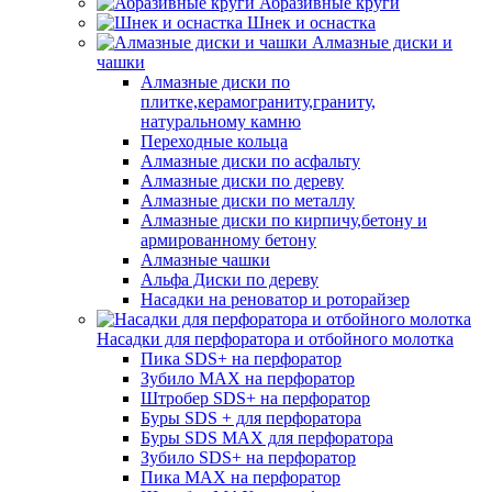
Абразивные круги
Шнек и оснастка
Алмазные диски и
чашки
Алмазные диски по
плитке,керамограниту,граниту,
натуральному камню
Переходные кольца
Алмазные диски по асфальту
Алмазные диски по дереву
Алмазные диски по металлу
Алмазные диски по кирпичу,бетону и
армированному бетону
Алмазные чашки
Альфа Диски по дереву
Насадки на реноватор и роторайзер
Насадки для перфоратора и отбойного молотка
Пика SDS+ на перфоратор
Зубило MAX на перфоратор
Штробер SDS+ на перфоратор
Буры SDS + для перфоратора
Буры SDS MAX для перфоратора
Зубило SDS+ на перфоратор
Пика MAX на перфоратор