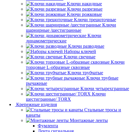
Ключи накидные
Ключи разрезные
Ключи рожковые
Ключи трещоточные
Ключи
шарнирные /шестигранные
Ключи
динамометрические
Ключи разводные
Наборы ключей
Ключи свечные
Ключи
торцовые L-образные сквозные
Ключи трубчатые
Ключи трубные
рычажные
Ключи четырехгранные
Ключи
шестигранные/ TORX
Крепежные изделия
Стальные тросы и
канаты
Монтажные ленты
Фумлента
Лента сигнальная