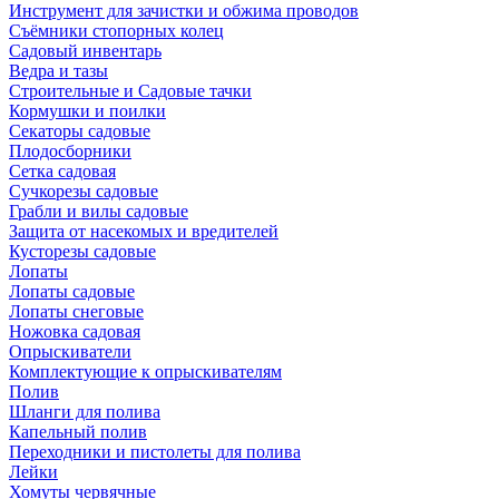
Инструмент для зачистки и обжима проводов
Съёмники стопорных колец
Садовый инвентарь
Ведра и тазы
Строительные и Садовые тачки
Кормушки и поилки
Секаторы садовые
Плодосборники
Сетка садовая
Сучкорезы садовые
Грабли и вилы садовые
Защита от насекомых и вредителей
Кусторезы садовые
Лопаты
Лопаты садовые
Лопаты снеговые
Ножовка садовая
Опрыскиватели
Комплектующие к опрыскивателям
Полив
Шланги для полива
Капельный полив
Переходники и пистолеты для полива
Лейки
Хомуты червячные