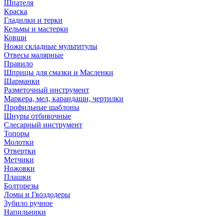
Шпателя
Краска
Гладилки и терки
Кельмы и мастерки
Ковши
Ножи складные мультитулы
Отвесы малярные
Правило
Шприцы для смазки и Масленки
Шарманки
Разметочный инструмент
Маркера, мел, карандаши, чертилки
Профильные шаблоны
Шнуры отбивочные
Слесарный инструмент
Топоры
Молотки
Отвертки
Метчики
Ножовки
Плашки
Болторезы
Ломы и Гвоздодеры
Зубило ручное
Напильники