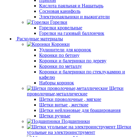
Припой
Кислота паяльная и Нашатырь
Сосновая канифоль
Электропаяльники и выжигатели
Горелки
Горелки кровельные
Горелки на газовый баллончик
Расходные материалы
Коронки
Удлинители для коронок
Коронки по бетону
Коронки и балеринки по дереву
Коронки по металлу
Коронки и балеринки по стеклу,камню и
кафелю
Наборы коронок
Щетки
проволочные,металлические
Щетки проволочные , мягкие
Щетки витые , жесткие
Щетки нейлоновые для браширования
Щетки ручные
Подшипники
Щетки
угольные на электроинструмент