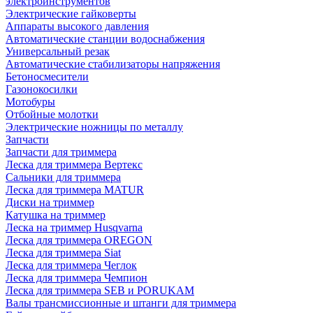
электроинструментов
Электрические гайковерты
Аппараты высокого давления
Автоматические станции водоснабжения
Универсальный резак
Автоматические стабилизаторы напряжения
Бетоносмесители
Газонокосилки
Мотобуры
Отбойные молотки
Электрические ножницы по металлу
Запчасти
Запчасти для триммера
Леска для триммера Вертекс
Сальники для триммера
Леска для триммера MATUR
Диски на триммер
Катушка на триммер
Леска на триммер Husqvarna
Леска для триммера OREGON
Леска для триммера Siat
Леска для триммера Чеглок
Леска для триммера Чемпион
Леска для триммера SEB и PORUKAM
Валы трансмиссионные и штанги для триммера