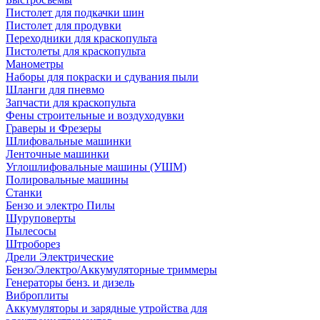
Пистолет для подкачки шин
Пистолет для продувки
Переходники для краскопульта
Пистолеты для краскопульта
Манометры
Наборы для покраски и сдувания пыли
Шланги для пневмо
Запчасти для краскопульта
Фены строительные и воздуходувки
Граверы и Фрезеры
Шлифовальные машинки
Ленточные машинки
Углошлифовальные машины (УШМ)
Полировальные машины
Станки
Бензо и электро Пилы
Шуруповерты
Пылесосы
Штроборез
Дрели Электрические
Бензо/Электро/Аккумуляторные триммеры
Генераторы бенз. и дизель
Виброплиты
Аккумуляторы и зарядные утройства для