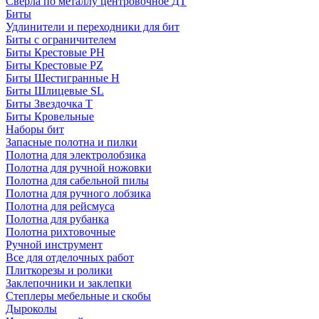
Сверла по металлу центровочное ДТ
Биты
Удлинители и переходники для бит
Биты с ограничителем
Биты Крестовые PH
Биты Крестовые PZ
Биты Шестигранные H
Биты Шлицевые SL
Биты Звездочка T
Биты Кровельные
Наборы бит
Запасные полотна и пилки
Полотна для электролобзика
Полотна для ручной ножовки
Полотна для сабельной пилы
Полотна для ручного лобзика
Полотна для рейсмуса
Полотна для рубанка
Полотна рихтовочные
Ручной инструмент
Все для отделочных работ
Плиткорезы и ролики
Заклепочники и заклепки
Степлеры мебельные и скобы
Дыроколы