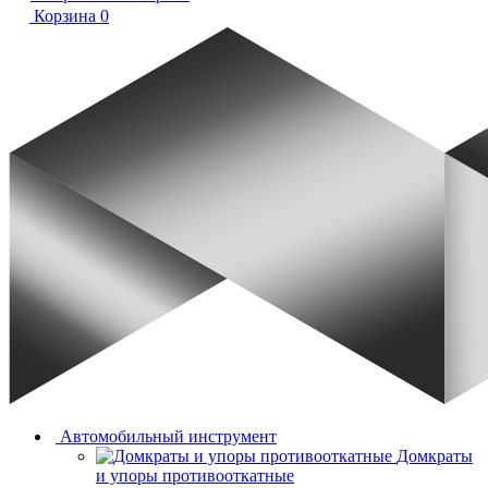
Корзина
0
Автомобильный инструмент
Домкраты
и упоры противооткатные