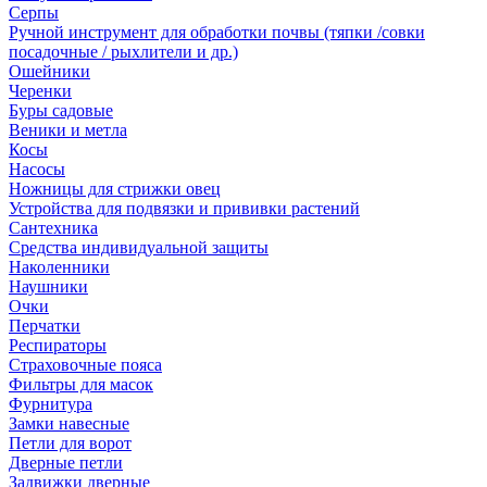
Серпы
Ручной инструмент для обработки почвы (тяпки /совки
посадочные / рыхлители и др.)
Ошейники
Черенки
Буры садовые
Веники и метла
Косы
Насосы
Ножницы для стрижки овец
Устройства для подвязки и прививки растений
Сантехника
Средства индивидуальной защиты
Наколенники
Наушники
Очки
Перчатки
Респираторы
Страховочные пояса
Фильтры для масок
Фурнитура
Замки навесные
Петли для ворот
Дверные петли
Задвижки дверные