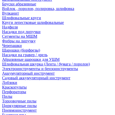
Бруски абразивные
Войлок , поролон, полировка, шлифовка
Вулканит
Шлифовальные круги
Круги лепестковые шлифовальные
Надфиля
Насадки под липучки
Сегменты на МШМ
Фибры на липучку
Черепашки
Шарошки (борфрезы)
Насадки на гравер / дрель
Абразивные шарошки для УШМ
Шлифовальная шкурка (Лента / бумага / поролон)
Электроинструменты и бензоинструменты
Аккумуляторный инструмент
Садовый аккумуляторный инструмент
Лобзики
Краскопульты
Перфораторы
Пилы
Торцовочные пилы
Циркулярные пилы
Пневмоинструмент
Быстросъемы