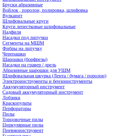
Бруски абразивные
Войлок , поролон, полировка, шлифовка
Вулканит
Шлифовальные круги
Круги лепестковые шлифовальные
Надфиля
Насадки под липучки
Сегменты на МШМ
Фибры на липучку
Черепашки
Шарошки (борфрезы)
Насадки на гравер / дрель
Абразивные шарошки для УШМ
Шлифовальная шкурка (Лента / бумага / поролон)
Электроинструменты и бензоинструменты
Аккумуляторный инструмент
Садовый аккумуляторный инструмент
Лобзики
Краскопульты
Перфораторы
Пилы
Торцовочные пилы
Циркулярные пилы
Пневмоинструмент
Быстросъемы