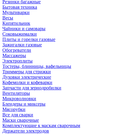
Резинки багажные
Бытовая техника
Мультиварки
Весы
Кипятильник
Чайники и самовары
Соковыжималки
Плиты и горелки газовые
Зажигалки газовые
Обогреватели
Массажеры
Электроплиты
Тостеры, блинницы, вафельницы
Триммеры для стрижки
Духовки электрические
Кофемолки и кофеварки
Запчасти для зернодробилки
Вентиляторы
Микроволновки
Блендеры и миксеры
Мясорубки
Все для сварки
Маски сварочные
Комплектующие к маскам сварочным
Держатели электродов