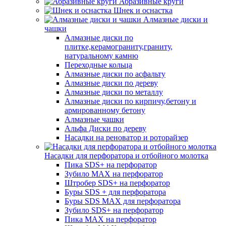
Абразивные круги
Шнек и оснастка
Алмазные диски и
чашки
Алмазные диски по
плитке,керамограниту,граниту,
натуральному камню
Переходные кольца
Алмазные диски по асфальту
Алмазные диски по дереву
Алмазные диски по металлу
Алмазные диски по кирпичу,бетону и
армированному бетону
Алмазные чашки
Альфа Диски по дереву
Насадки на реноватор и роторайзер
Насадки для перфоратора и отбойного молотка
Пика SDS+ на перфоратор
Зубило MAX на перфоратор
Штробер SDS+ на перфоратор
Буры SDS + для перфоратора
Буры SDS MAX для перфоратора
Зубило SDS+ на перфоратор
Пика MAX на перфоратор