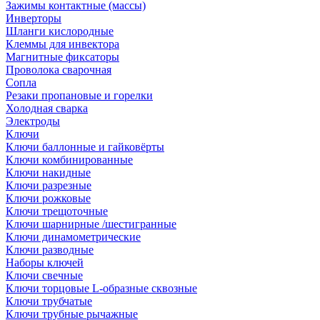
Зажимы контактные (массы)
Инверторы
Шланги кислородные
Клеммы для инвектора
Магнитные фиксаторы
Проволока сварочная
Сопла
Резаки пропановые и горелки
Холодная сварка
Электроды
Ключи
Ключи баллонные и гайковёрты
Ключи комбинированные
Ключи накидные
Ключи разрезные
Ключи рожковые
Ключи трещоточные
Ключи шарнирные /шестигранные
Ключи динамометрические
Ключи разводные
Наборы ключей
Ключи свечные
Ключи торцовые L-образные сквозные
Ключи трубчатые
Ключи трубные рычажные