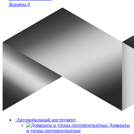
Корзина
0
Автомобильный инструмент
Домкраты
и упоры противооткатные