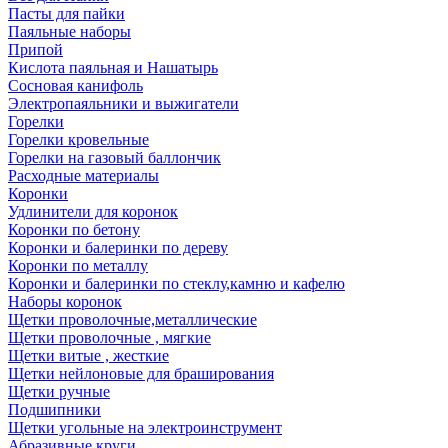
Пасты для пайки
Паяльные наборы
Припой
Кислота паяльная и Нашатырь
Сосновая канифоль
Электропаяльники и выжигатели
Горелки
Горелки кровельные
Горелки на газовый баллончик
Расходные материалы
Коронки
Удлинители для коронок
Коронки по бетону
Коронки и балеринки по дереву
Коронки по металлу
Коронки и балеринки по стеклу,камню и кафелю
Наборы коронок
Щетки проволочные,металлические
Щетки проволочные , мягкие
Щетки витые , жесткие
Щетки нейлоновые для браширования
Щетки ручные
Подшипники
Щетки угольные на электроинструмент
Абразивные круги