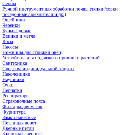
Серпы
Ручной инструмент для обработки почвы (тяпки /совки
посадочные / рыхлители и др.)
Ошейники
Черенки
Буры садовые
Веники и метла
Косы
Насосы
Ножницы для стрижки овец
Устройства для подвязки и прививки растений
Сантехника
Средства индивидуальной защиты
Наколенники
Наушники
Очки
Перчатки
Респираторы
Страховочные пояса
Фильтры для масок
Фурнитура
Замки навесные
Петли для ворот
Дверные петли
Задвижки дверные