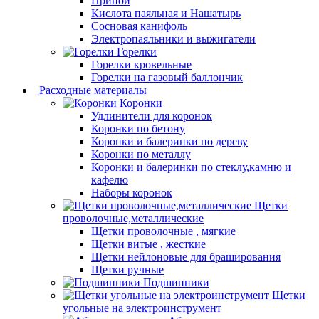
Припой
Кислота паяльная и Нашатырь
Сосновая канифоль
Электропаяльники и выжигатели
Горелки
Горелки кровельные
Горелки на газовый баллончик
Расходные материалы
Коронки
Удлинители для коронок
Коронки по бетону
Коронки и балеринки по дереву
Коронки по металлу
Коронки и балеринки по стеклу,камню и
кафелю
Наборы коронок
Щетки
проволочные,металлические
Щетки проволочные , мягкие
Щетки витые , жесткие
Щетки нейлоновые для браширования
Щетки ручные
Подшипники
Щетки
угольные на электроинструмент