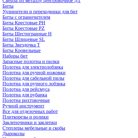
Сверла по металлу центровочное ДТ
Биты
Удлинители и переходники для бит
Биты с ограничителем
Биты Крестовые PH
Биты Крестовые PZ
Биты Шестигранные H
Биты Шлицевые SL
Биты Звездочка T
Биты Кровельные
Наборы бит
Запасные полотна и пилки
Полотна для электролобзика
Полотна для ручной ножовки
Полотна для сабельной пилы
Полотна для ручного лобзика
Полотна для рейсмуса
Полотна для рубанка
Полотна рихтовочные
Ручной инструмент
Все для отделочных работ
Плиткорезы и ролики
Заклепочники и заклепки
Степлеры мебельные и скобы
Дыроколы