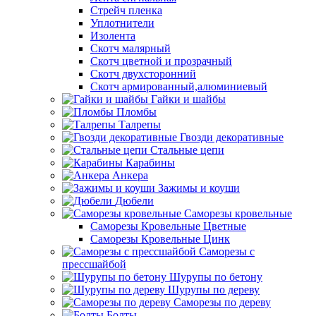
Стрейч пленка
Уплотнители
Изолента
Скотч малярный
Скотч цветной и прозрачный
Скотч двухсторонний
Скотч армированный,алюминиевый
Гайки и шайбы
Пломбы
Талрепы
Гвозди декоративные
Стальные цепи
Карабины
Анкера
Зажимы и коуши
Дюбели
Саморезы кровельные
Саморезы Кровельные Цветные
Саморезы Кровельные Цинк
Саморезы с
прессшайбой
Шурупы по бетону
Шурупы по дереву
Саморезы по дереву
Болты