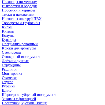
Ножницы по металлу
Выколотки и бородки
Просечки и кернеры
Тиски и наковальни
Ножницы для труб ПВХ
Тросорезы и трубогибы
Кирки
Киянки
Колуны
Кувалды
Специализированный
Крюки для арматуры
Стеклорезы
Столярный инструмент
Лобзики ручные
Струбцины
Рашпили
Монтировка
Стамески
Стусло
Рубанки
Шило
Шарнирно-губцевый инструмент
Зажимы с фиксацией
Пассатижи, кусачки , клещи