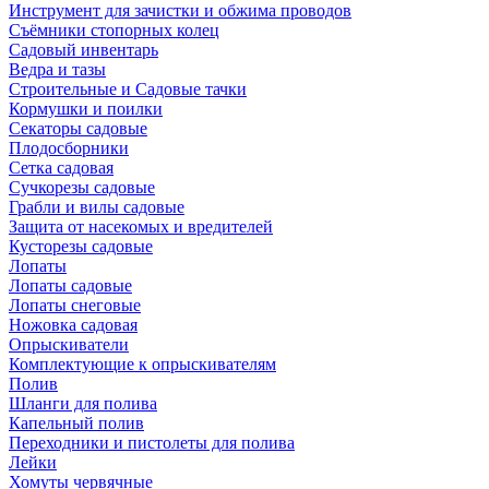
Инструмент для зачистки и обжима проводов
Съёмники стопорных колец
Садовый инвентарь
Ведра и тазы
Строительные и Садовые тачки
Кормушки и поилки
Секаторы садовые
Плодосборники
Сетка садовая
Сучкорезы садовые
Грабли и вилы садовые
Защита от насекомых и вредителей
Кусторезы садовые
Лопаты
Лопаты садовые
Лопаты снеговые
Ножовка садовая
Опрыскиватели
Комплектующие к опрыскивателям
Полив
Шланги для полива
Капельный полив
Переходники и пистолеты для полива
Лейки
Хомуты червячные