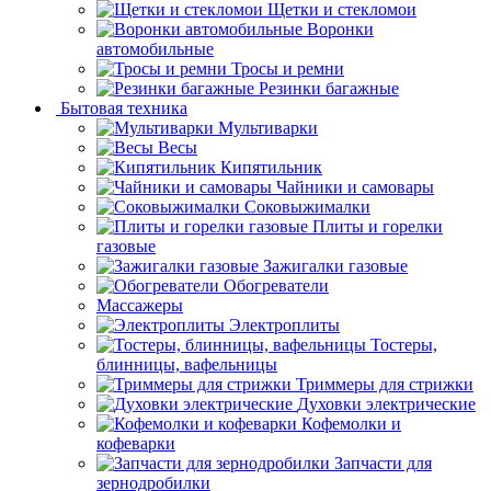
Щетки и стекломои
Воронки
автомобильные
Тросы и ремни
Резинки багажные
Бытовая техника
Мультиварки
Весы
Кипятильник
Чайники и самовары
Соковыжималки
Плиты и горелки
газовые
Зажигалки газовые
Обогреватели
Массажеры
Электроплиты
Тостеры,
блинницы, вафельницы
Триммеры для стрижки
Духовки электрические
Кофемолки и
кофеварки
Запчасти для
зернодробилки