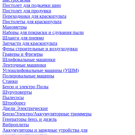
Пистолет для подкачки шин
Пистолет для продувки
Переходники для краскопульта
Пистолеты для краскопульта
Манометры
Наборы для покраски и сдувания пыли
Шланги для пневмо
Запчасти для краскопульта
Фены строительные и воздуходувки
Граверы и Фрезеры
Шлифовальные машинки
Ленточные машинки
Углошлифовальные машины (УШМ)
Полировальные машины
Станки
Бензо и электро Пилы
Шуруповерты
Пылесосы
Штроборез
Дрели Электрические
Бензо/Электро/Аккумуляторные триммеры
Генераторы бенз. и дизель
Виброплиты
Аккумуляторы и зарядные утройства для