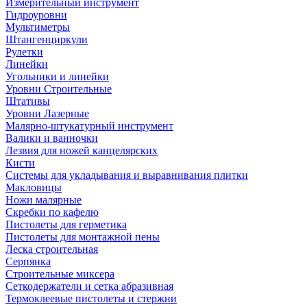
Измерительный инструмент
Гидроуровни
Мультиметры
Штангенциркули
Рулетки
Линейки
Угольники и линейки
Уровни Строительные
Штативы
Уровни Лазерные
Малярно-штукатурный инструмент
Валики и ванночки
Лезвия для ножей канцелярских
Кисти
Системы для укладывания и выравнивания плитки
Макловицы
Ножи малярные
Скребки по кафелю
Пистолеты для герметика
Пистолеты для монтажной пены
Леска строительная
Серпянка
Строительные миксера
Сеткодержатели и сетка абразивная
Термоклеевые пистолеты и стержни