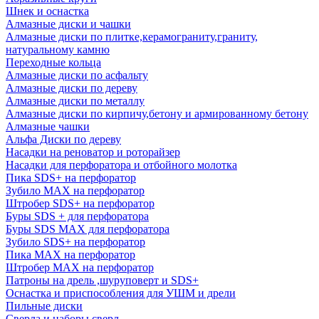
Шнек и оснастка
Алмазные диски и чашки
Алмазные диски по плитке,керамограниту,граниту,
натуральному камню
Переходные кольца
Алмазные диски по асфальту
Алмазные диски по дереву
Алмазные диски по металлу
Алмазные диски по кирпичу,бетону и армированному бетону
Алмазные чашки
Альфа Диски по дереву
Насадки на реноватор и роторайзер
Насадки для перфоратора и отбойного молотка
Пика SDS+ на перфоратор
Зубило MAX на перфоратор
Штробер SDS+ на перфоратор
Буры SDS + для перфоратора
Буры SDS MAX для перфоратора
Зубило SDS+ на перфоратор
Пика MAX на перфоратор
Штробер MAX на перфоратор
Патроны на дрель ,шуруповерт и SDS+
Оснастка и приспособления для УШМ и дрели
Пильные диски
Сверла и наборы сверл