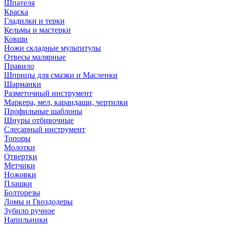
Шпателя
Краска
Гладилки и терки
Кельмы и мастерки
Ковши
Ножи складные мультитулы
Отвесы малярные
Правило
Шприцы для смазки и Масленки
Шарманки
Разметочный инструмент
Маркера, мел, карандаши, чертилки
Профильные шаблоны
Шнуры отбивочные
Слесарный инструмент
Топоры
Молотки
Отвертки
Метчики
Ножовки
Плашки
Болторезы
Ломы и Гвоздодеры
Зубило ручное
Напильники