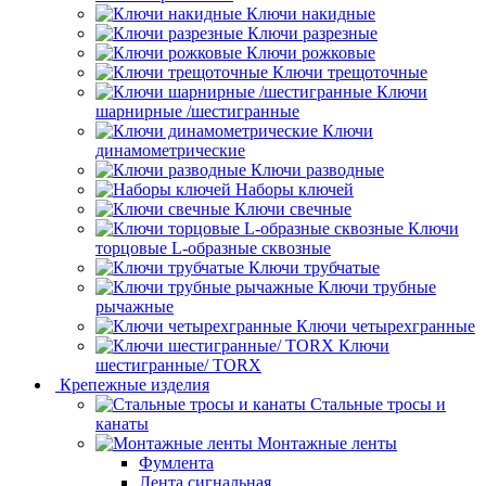
Ключи накидные
Ключи разрезные
Ключи рожковые
Ключи трещоточные
Ключи
шарнирные /шестигранные
Ключи
динамометрические
Ключи разводные
Наборы ключей
Ключи свечные
Ключи
торцовые L-образные сквозные
Ключи трубчатые
Ключи трубные
рычажные
Ключи четырехгранные
Ключи
шестигранные/ TORX
Крепежные изделия
Стальные тросы и
канаты
Монтажные ленты
Фумлента
Лента сигнальная