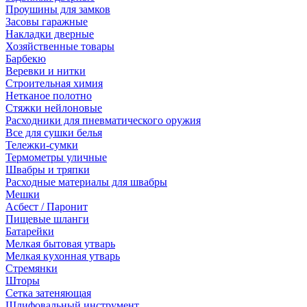
Проушины для замков
Засовы гаражные
Накладки дверные
Хозяйственные товары
Барбекю
Веревки и нитки
Строительная химия
Нетканое полотно
Стяжки нейлоновые
Расходники для пневматического оружия
Все для сушки белья
Тележки-сумки
Термометры уличные
Швабры и тряпки
Расходные материалы для швабры
Мешки
Асбест / Паронит
Пищевые шланги
Батарейки
Мелкая бытовая утварь
Мелкая кухонная утварь
Стремянки
Шторы
Сетка затеняющая
Шлифовальный инструмент