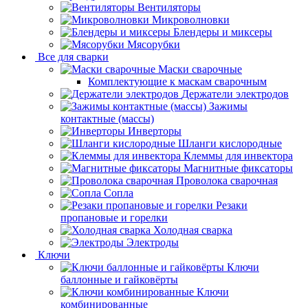
Вентиляторы
Микроволновки
Блендеры и миксеры
Мясорубки
Все для сварки
Маски сварочные
Комплектующие к маскам сварочным
Держатели электродов
Зажимы
контактные (массы)
Инверторы
Шланги кислородные
Клеммы для инвектора
Магнитные фиксаторы
Проволока сварочная
Сопла
Резаки
пропановые и горелки
Холодная сварка
Электроды
Ключи
Ключи
баллонные и гайковёрты
Ключи
комбинированные