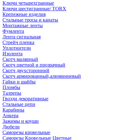
Ключи четырехгранные
Ключи шестигранные/ TORX
Крепежные изделия
Стальные тросы и канаты
Монтажные ленты
Фумлента
Лента сигнальная
Стрейч пленка
Уплотнители
Изолента
Скотч малярный
Скотч цветной и прозрачный
Скотч двухсторонний
Скотч армированный,алюминиевый
Гайки и шайбы
Пломбы
Талрепы
Гвозди декоративные
Стальные цепи
Карабины
Анкера
Зажимы и коуши
Дюбели
Саморезы кровельные
Саморезы Кровельные Цветные