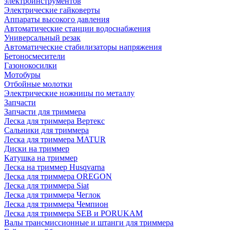
электроинструментов
Электрические гайковерты
Аппараты высокого давления
Автоматические станции водоснабжения
Универсальный резак
Автоматические стабилизаторы напряжения
Бетоносмесители
Газонокосилки
Мотобуры
Отбойные молотки
Электрические ножницы по металлу
Запчасти
Запчасти для триммера
Леска для триммера Вертекс
Сальники для триммера
Леска для триммера MATUR
Диски на триммер
Катушка на триммер
Леска на триммер Husqvarna
Леска для триммера OREGON
Леска для триммера Siat
Леска для триммера Чеглок
Леска для триммера Чемпион
Леска для триммера SEB и PORUKAM
Валы трансмиссионные и штанги для триммера