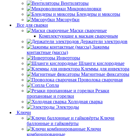
Вентиляторы
Микроволновки
Блендеры и миксеры
Мясорубки
Все для сварки
Маски сварочные
Комплектующие к маскам сварочным
Держатели электродов
Зажимы
контактные (массы)
Инверторы
Шланги кислородные
Клеммы для инвектора
Магнитные фиксаторы
Проволока сварочная
Сопла
Резаки
пропановые и горелки
Холодная сварка
Электроды
Ключи
Ключи
баллонные и гайковёрты
Ключи
комбинированные