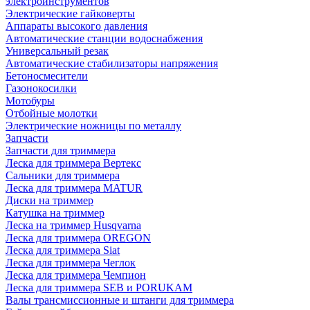
электроинструментов
Электрические гайковерты
Аппараты высокого давления
Автоматические станции водоснабжения
Универсальный резак
Автоматические стабилизаторы напряжения
Бетоносмесители
Газонокосилки
Мотобуры
Отбойные молотки
Электрические ножницы по металлу
Запчасти
Запчасти для триммера
Леска для триммера Вертекс
Сальники для триммера
Леска для триммера MATUR
Диски на триммер
Катушка на триммер
Леска на триммер Husqvarna
Леска для триммера OREGON
Леска для триммера Siat
Леска для триммера Чеглок
Леска для триммера Чемпион
Леска для триммера SEB и PORUKAM
Валы трансмиссионные и штанги для триммера