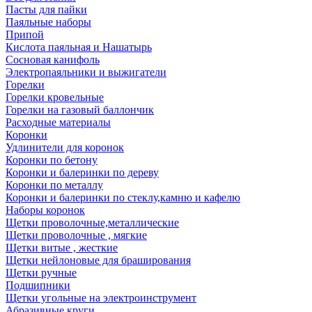
Пасты для пайки
Паяльные наборы
Припой
Кислота паяльная и Нашатырь
Сосновая канифоль
Электропаяльники и выжигатели
Горелки
Горелки кровельные
Горелки на газовый баллончик
Расходные материалы
Коронки
Удлинители для коронок
Коронки по бетону
Коронки и балеринки по дереву
Коронки по металлу
Коронки и балеринки по стеклу,камню и кафелю
Наборы коронок
Щетки проволочные,металлические
Щетки проволочные , мягкие
Щетки витые , жесткие
Щетки нейлоновые для браширования
Щетки ручные
Подшипники
Щетки угольные на электроинструмент
Абразивные круги