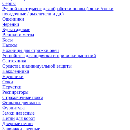
Серпы
Ручной инструмент для обработки почвы (тяпки /совки
посадочные / рыхлители и др.)
Ошейники
Черенки
Буры садовые
Веники и метла
Косы
Насосы
Ножницы для стрижки овец
Устройства для подвязки и прививки растений
Сантехника
Средства индивидуальной защиты
Наколенники
Наушники
Очки
Перчатки
Респираторы
Страховочные пояса
Фильтры для масок
Фурнитура
Замки навесные
Петли для ворот
Дверные петли
Задвижки дверные