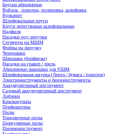
Бруски абразивные
Войлок , поролон, полировка, шлифовка
Вулканит
Шлифовальные круги
Круги лепестковые шлифовальные
Надфиля
Насадки под липучки
Сегменты на МШМ
Фибры на липучку
Черепашки
Шарошки (борфрезы)
Насадки на гравер / дрель
Абразивные шарошки для УШМ
Шлифовальная шкурка (Лента / бумага / поролон)
Электроинструменты и бензоинструменты
Аккумуляторный инструмент
Садовый аккумуляторный инструмент
Лобзики
Краскопульты
Перфораторы
Пилы
Торцовочные пилы
Циркулярные пилы
Пневмоинструмент
Быстросъемы