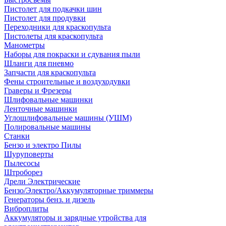
Пистолет для подкачки шин
Пистолет для продувки
Переходники для краскопульта
Пистолеты для краскопульта
Манометры
Наборы для покраски и сдувания пыли
Шланги для пневмо
Запчасти для краскопульта
Фены строительные и воздуходувки
Граверы и Фрезеры
Шлифовальные машинки
Ленточные машинки
Углошлифовальные машины (УШМ)
Полировальные машины
Станки
Бензо и электро Пилы
Шуруповерты
Пылесосы
Штроборез
Дрели Электрические
Бензо/Электро/Аккумуляторные триммеры
Генераторы бенз. и дизель
Виброплиты
Аккумуляторы и зарядные утройства для