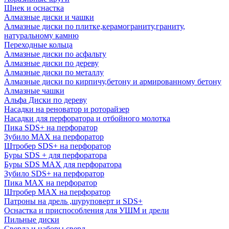
Шнек и оснастка
Алмазные диски и чашки
Алмазные диски по плитке,керамограниту,граниту,
натуральному камню
Переходные кольца
Алмазные диски по асфальту
Алмазные диски по дереву
Алмазные диски по металлу
Алмазные диски по кирпичу,бетону и армированному бетону
Алмазные чашки
Альфа Диски по дереву
Насадки на реноватор и роторайзер
Насадки для перфоратора и отбойного молотка
Пика SDS+ на перфоратор
Зубило MAX на перфоратор
Штробер SDS+ на перфоратор
Буры SDS + для перфоратора
Буры SDS MAX для перфоратора
Зубило SDS+ на перфоратор
Пика MAX на перфоратор
Штробер MAX на перфоратор
Патроны на дрель ,шуруповерт и SDS+
Оснастка и приспособления для УШМ и дрели
Пильные диски
Сверла и наборы сверл