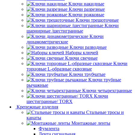
Ключи накидные
Ключи разрезные
Ключи рожковые
Ключи трещоточные
Ключи
шарнирные /шестигранные
Ключи
динамометрические
Ключи разводные
Наборы ключей
Ключи свечные
Ключи
торцовые L-образные сквозные
Ключи трубчатые
Ключи трубные
рычажные
Ключи четырехгранные
Ключи
шестигранные/ TORX
Крепежные изделия
Стальные тросы и
канаты
Монтажные ленты
Фумлента
Лента сигнальная