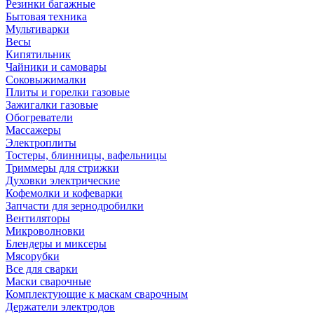
Резинки багажные
Бытовая техника
Мультиварки
Весы
Кипятильник
Чайники и самовары
Соковыжималки
Плиты и горелки газовые
Зажигалки газовые
Обогреватели
Массажеры
Электроплиты
Тостеры, блинницы, вафельницы
Триммеры для стрижки
Духовки электрические
Кофемолки и кофеварки
Запчасти для зернодробилки
Вентиляторы
Микроволновки
Блендеры и миксеры
Мясорубки
Все для сварки
Маски сварочные
Комплектующие к маскам сварочным
Держатели электродов