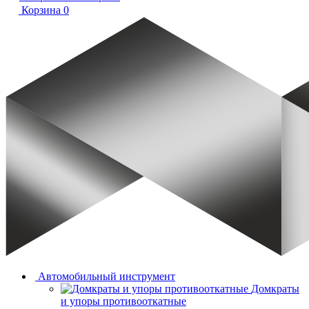
Корзина
0
Автомобильный инструмент
Домкраты
и упоры противооткатные