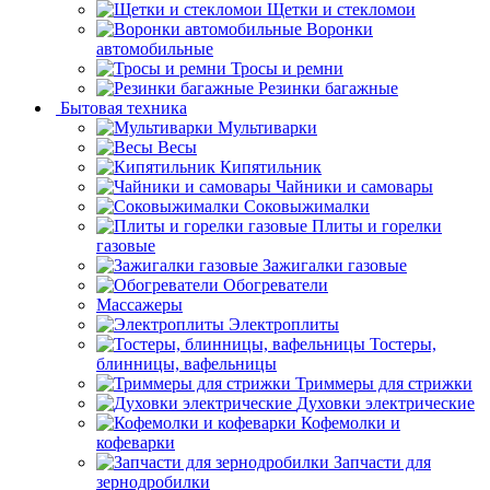
Щетки и стекломои
Воронки
автомобильные
Тросы и ремни
Резинки багажные
Бытовая техника
Мультиварки
Весы
Кипятильник
Чайники и самовары
Соковыжималки
Плиты и горелки
газовые
Зажигалки газовые
Обогреватели
Массажеры
Электроплиты
Тостеры,
блинницы, вафельницы
Триммеры для стрижки
Духовки электрические
Кофемолки и
кофеварки
Запчасти для
зернодробилки