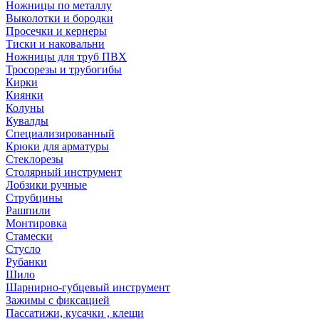
Ножницы по металлу
Выколотки и бородки
Просечки и кернеры
Тиски и наковальни
Ножницы для труб ПВХ
Тросорезы и трубогибы
Кирки
Киянки
Колуны
Кувалды
Специализированный
Крюки для арматуры
Стеклорезы
Столярный инструмент
Лобзики ручные
Струбцины
Рашпили
Монтировка
Стамески
Стусло
Рубанки
Шило
Шарнирно-губцевый инструмент
Зажимы с фиксацией
Пассатижи, кусачки , клещи