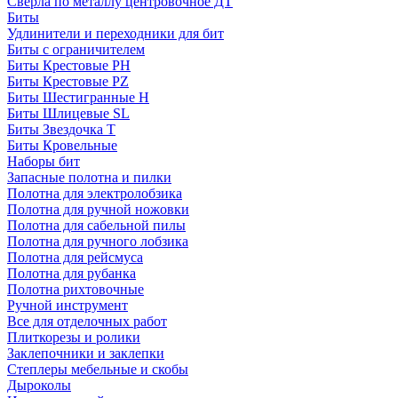
Сверла по металлу центровочное ДТ
Биты
Удлинители и переходники для бит
Биты с ограничителем
Биты Крестовые PH
Биты Крестовые PZ
Биты Шестигранные H
Биты Шлицевые SL
Биты Звездочка T
Биты Кровельные
Наборы бит
Запасные полотна и пилки
Полотна для электролобзика
Полотна для ручной ножовки
Полотна для сабельной пилы
Полотна для ручного лобзика
Полотна для рейсмуса
Полотна для рубанка
Полотна рихтовочные
Ручной инструмент
Все для отделочных работ
Плиткорезы и ролики
Заклепочники и заклепки
Степлеры мебельные и скобы
Дыроколы