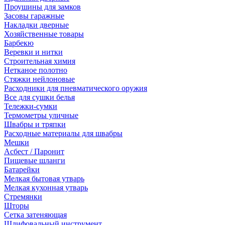
Проушины для замков
Засовы гаражные
Накладки дверные
Хозяйственные товары
Барбекю
Веревки и нитки
Строительная химия
Нетканое полотно
Стяжки нейлоновые
Расходники для пневматического оружия
Все для сушки белья
Тележки-сумки
Термометры уличные
Швабры и тряпки
Расходные материалы для швабры
Мешки
Асбест / Паронит
Пищевые шланги
Батарейки
Мелкая бытовая утварь
Мелкая кухонная утварь
Стремянки
Шторы
Сетка затеняющая
Шлифовальный инструмент