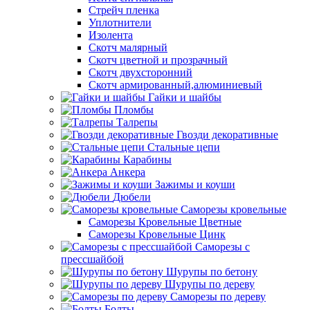
Стрейч пленка
Уплотнители
Изолента
Скотч малярный
Скотч цветной и прозрачный
Скотч двухсторонний
Скотч армированный,алюминиевый
Гайки и шайбы
Пломбы
Талрепы
Гвозди декоративные
Стальные цепи
Карабины
Анкера
Зажимы и коуши
Дюбели
Саморезы кровельные
Саморезы Кровельные Цветные
Саморезы Кровельные Цинк
Саморезы с
прессшайбой
Шурупы по бетону
Шурупы по дереву
Саморезы по дереву
Болты