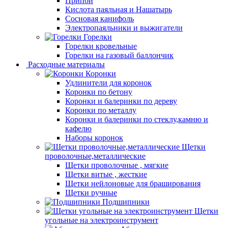
Припой
Кислота паяльная и Нашатырь
Сосновая канифоль
Электропаяльники и выжигатели
Горелки
Горелки кровельные
Горелки на газовый баллончик
Расходные материалы
Коронки
Удлинители для коронок
Коронки по бетону
Коронки и балеринки по дереву
Коронки по металлу
Коронки и балеринки по стеклу,камню и
кафелю
Наборы коронок
Щетки
проволочные,металлические
Щетки проволочные , мягкие
Щетки витые , жесткие
Щетки нейлоновые для браширования
Щетки ручные
Подшипники
Щетки
угольные на электроинструмент