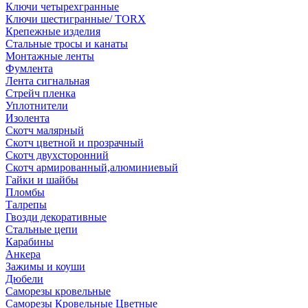
Ключи четырехгранные
Ключи шестигранные/ TORX
Крепежные изделия
Стальные тросы и канаты
Монтажные ленты
Фумлента
Лента сигнальная
Стрейч пленка
Уплотнители
Изолента
Скотч малярный
Скотч цветной и прозрачный
Скотч двухсторонний
Скотч армированный,алюминиевый
Гайки и шайбы
Пломбы
Талрепы
Гвозди декоративные
Стальные цепи
Карабины
Анкера
Зажимы и коуши
Дюбели
Саморезы кровельные
Саморезы Кровельные Цветные