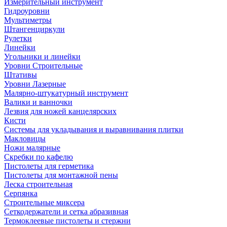
Измерительный инструмент
Гидроуровни
Мультиметры
Штангенциркули
Рулетки
Линейки
Угольники и линейки
Уровни Строительные
Штативы
Уровни Лазерные
Малярно-штукатурный инструмент
Валики и ванночки
Лезвия для ножей канцелярских
Кисти
Системы для укладывания и выравнивания плитки
Макловицы
Ножи малярные
Скребки по кафелю
Пистолеты для герметика
Пистолеты для монтажной пены
Леска строительная
Серпянка
Строительные миксера
Сеткодержатели и сетка абразивная
Термоклеевые пистолеты и стержни