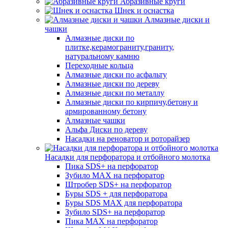
Абразивные круги
Шнек и оснастка
Алмазные диски и
чашки
Алмазные диски по
плитке,керамограниту,граниту,
натуральному камню
Переходные кольца
Алмазные диски по асфальту
Алмазные диски по дереву
Алмазные диски по металлу
Алмазные диски по кирпичу,бетону и
армированному бетону
Алмазные чашки
Альфа Диски по дереву
Насадки на реноватор и роторайзер
Насадки для перфоратора и отбойного молотка
Пика SDS+ на перфоратор
Зубило MAX на перфоратор
Штробер SDS+ на перфоратор
Буры SDS + для перфоратора
Буры SDS MAX для перфоратора
Зубило SDS+ на перфоратор
Пика MAX на перфоратор