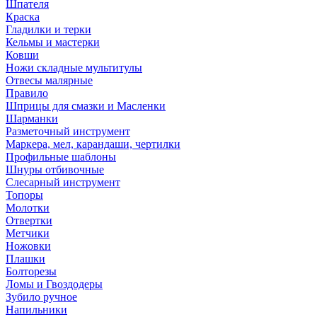
Шпателя
Краска
Гладилки и терки
Кельмы и мастерки
Ковши
Ножи складные мультитулы
Отвесы малярные
Правило
Шприцы для смазки и Масленки
Шарманки
Разметочный инструмент
Маркера, мел, карандаши, чертилки
Профильные шаблоны
Шнуры отбивочные
Слесарный инструмент
Топоры
Молотки
Отвертки
Метчики
Ножовки
Плашки
Болторезы
Ломы и Гвоздодеры
Зубило ручное
Напильники