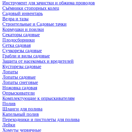
Инструмент для зачистки и обжима проводов
Съёмники стопорных колец
Садовый инвентарь
Ведра и тазы
Строительные и Садовые тачки
Кормушки и поилки
Секаторы садовые
Плодосборники
Сетка садовая
Сучкорезы садовые
Грабли и вилы садовые
Защита от насекомых и вредителей
Кусторезы садовые
Лопаты
Лопаты садовые
Лопаты снеговые
Ножовка садовая
Опрыскиватели
Комплектующие к опрыскивателям
Полив
Шланги для полива
Капельный полив
Переходники и пистолеты для полива
Лейки
Хомуты червячные