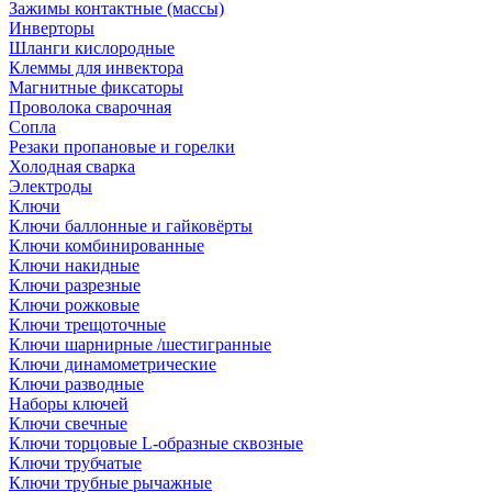
Зажимы контактные (массы)
Инверторы
Шланги кислородные
Клеммы для инвектора
Магнитные фиксаторы
Проволока сварочная
Сопла
Резаки пропановые и горелки
Холодная сварка
Электроды
Ключи
Ключи баллонные и гайковёрты
Ключи комбинированные
Ключи накидные
Ключи разрезные
Ключи рожковые
Ключи трещоточные
Ключи шарнирные /шестигранные
Ключи динамометрические
Ключи разводные
Наборы ключей
Ключи свечные
Ключи торцовые L-образные сквозные
Ключи трубчатые
Ключи трубные рычажные