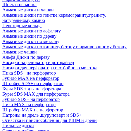
Шнек и оснастка
Алмазные диски и чашки
Алмазные диски по плитке,керамограниту,граниту,
натуральному камню
Переходные кольца
Алмазные диски по асфальту
Алмазные диски по дереву
Алмазные диски по металлу
Алмазные диски по кирпичу,бетону и армированному бетону
Алмазные чашки
Альфа Диски по дереву
Насадки на реноватор и роторайзер
Насадки для перфоратора и отбойного молотка
Пика SDS+ на перфоратор
Зубило MAX на перфоратор
Штробер SDS+ на перфоратор
Буры SDS + для перфоратора
Буры SDS MAX для перфоратора
Зубило SDS+ на перфоратор
Пика MAX на перфоратор
Штробер MAX на перфоратор
Патроны на дрель ,шуруповерт и SDS+
Оснастка и приспособления для УШМ и дрели
Пильные диски
Сверла и наборы сверл