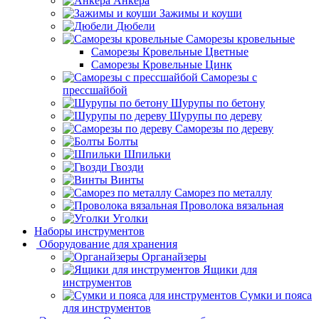
Анкера
Зажимы и коуши
Дюбели
Саморезы кровельные
Саморезы Кровельные Цветные
Саморезы Кровельные Цинк
Саморезы с
прессшайбой
Шурупы по бетону
Шурупы по дереву
Саморезы по дереву
Болты
Шпильки
Гвозди
Винты
Саморез по металлу
Проволока вязальная
Уголки
Наборы инструментов
Оборудование для хранения
Органайзеры
Ящики для
инструментов
Сумки и пояса
для инструментов