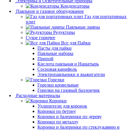
Электрика и Осветительные приборы
Конденсаторы
Паяльное и газовое оборудование
Газ для портативных
плит
Паяльные лампы
Редукторы
Сухое горючее
Все для Пайки
Пасты для пайки
Паяльные наборы
Припой
Кислота паяльная и Нашатырь
Сосновая канифоль
Электропаяльники и выжигатели
Горелки
Горелки кровельные
Горелки на газовый баллончик
Расходные материалы
Коронки
Удлинители для коронок
Коронки по бетону
Коронки и балеринки по дереву
Коронки по металлу
Коронки и балеринки по стеклу,камню и