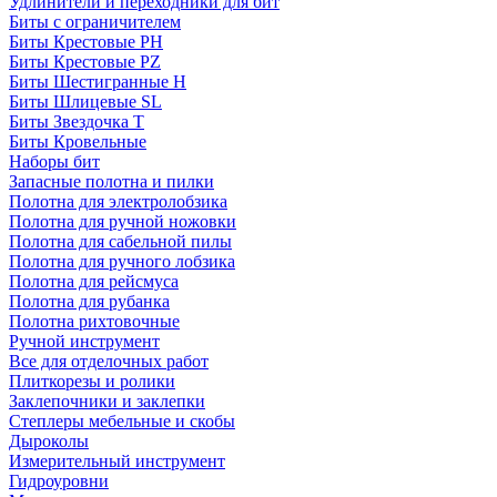
Удлинители и переходники для бит
Биты с ограничителем
Биты Крестовые PH
Биты Крестовые PZ
Биты Шестигранные H
Биты Шлицевые SL
Биты Звездочка T
Биты Кровельные
Наборы бит
Запасные полотна и пилки
Полотна для электролобзика
Полотна для ручной ножовки
Полотна для сабельной пилы
Полотна для ручного лобзика
Полотна для рейсмуса
Полотна для рубанка
Полотна рихтовочные
Ручной инструмент
Все для отделочных работ
Плиткорезы и ролики
Заклепочники и заклепки
Степлеры мебельные и скобы
Дыроколы
Измерительный инструмент
Гидроуровни