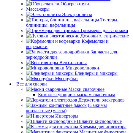
Обогреватели
Массажеры
Электроплиты
Тостеры,
блинницы, вафельницы
Триммеры для стрижки
Духовки электрические
Кофемолки и
кофеварки
Запчасти для
зернодробилки
Вентиляторы
Микроволновки
Блендеры и миксеры
Мясорубки
Все для сварки
Маски сварочные
Комплектующие к маскам сварочным
Держатели электродов
Зажимы
контактные (массы)
Инверторы
Шланги кислородные
Клеммы для инвектора
Магнитные фиксаторы