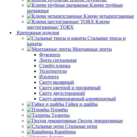
Ключи трубные
рычажные
Ключи четырехгранные
Ключи
шестигранные/ TORX
Крепежные изделия
Стальные тросы и
канаты
Монтажные ленты
Фумлента
Лента сигнальная
Стрейч пленка
Уплотнители
Изолента
Скотч малярный
Скотч цветной и прозрачный
Скотч двухсторонний
Скотч армированный,алюминиевый
Гайки и шайбы
Пломбы
Талрепы
Гвозди декоративные
Стальные цепи
Карабины