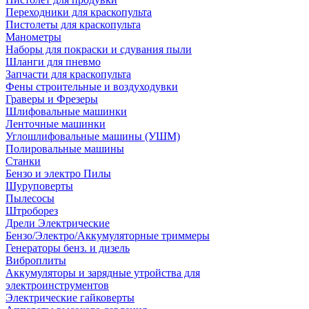
Переходники для краскопульта
Пистолеты для краскопульта
Манометры
Наборы для покраски и сдувания пыли
Шланги для пневмо
Запчасти для краскопульта
Фены строительные и воздуходувки
Граверы и Фрезеры
Шлифовальные машинки
Ленточные машинки
Углошлифовальные машины (УШМ)
Полировальные машины
Станки
Бензо и электро Пилы
Шуруповерты
Пылесосы
Штроборез
Дрели Электрические
Бензо/Электро/Аккумуляторные триммеры
Генераторы бенз. и дизель
Виброплиты
Аккумуляторы и зарядные утройства для
электроинструментов
Электрические гайковерты