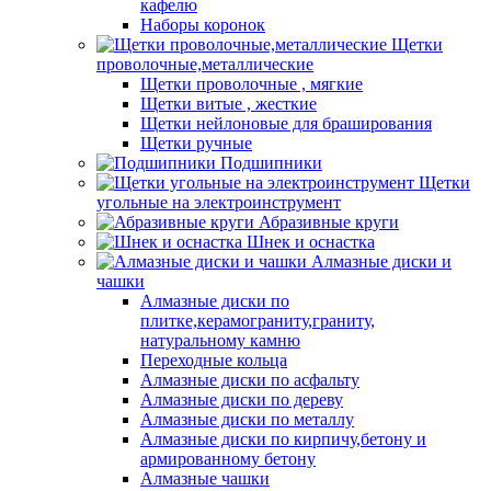
кафелю
Наборы коронок
Щетки
проволочные,металлические
Щетки проволочные , мягкие
Щетки витые , жесткие
Щетки нейлоновые для браширования
Щетки ручные
Подшипники
Щетки
угольные на электроинструмент
Абразивные круги
Шнек и оснастка
Алмазные диски и
чашки
Алмазные диски по
плитке,керамограниту,граниту,
натуральному камню
Переходные кольца
Алмазные диски по асфальту
Алмазные диски по дереву
Алмазные диски по металлу
Алмазные диски по кирпичу,бетону и
армированному бетону
Алмазные чашки