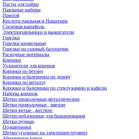
Пасты для пайки
Паяльные наборы
Припой
Кислота паяльная и Нашатырь
Сосновая канифоль
Электропаяльники и выжигатели
Горелки
Горелки кровельные
Горелки на газовый баллончик
Расходные материалы
Коронки
Удлинители для коронок
Коронки по бетону
Коронки и балеринки по дереву
Коронки по металлу
Коронки и балеринки по стеклу,камню и кафелю
Наборы коронок
Щетки проволочные,металлические
Щетки проволочные , мягкие
Щетки витые , жесткие
Щетки нейлоновые для браширования
Щетки ручные
Подшипники
Щетки угольные на электроинструмент
Абразивные круги