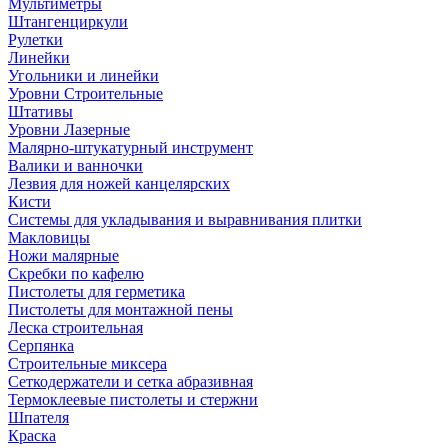
Мультиметры
Штангенциркули
Рулетки
Линейки
Угольники и линейки
Уровни Строительные
Штативы
Уровни Лазерные
Малярно-штукатурный инструмент
Валики и ванночки
Лезвия для ножей канцелярских
Кисти
Системы для укладывания и выравнивания плитки
Макловицы
Ножи малярные
Скребки по кафелю
Пистолеты для герметика
Пистолеты для монтажной пены
Леска строительная
Серпянка
Строительные миксера
Сеткодержатели и сетка абразивная
Термоклеевые пистолеты и стержни
Шпателя
Краска