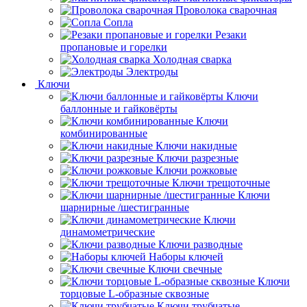
Проволока сварочная
Сопла
Резаки
пропановые и горелки
Холодная сварка
Электроды
Ключи
Ключи
баллонные и гайковёрты
Ключи
комбинированные
Ключи накидные
Ключи разрезные
Ключи рожковые
Ключи трещоточные
Ключи
шарнирные /шестигранные
Ключи
динамометрические
Ключи разводные
Наборы ключей
Ключи свечные
Ключи
торцовые L-образные сквозные
Ключи трубчатые