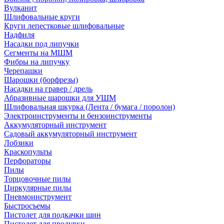
Вулканит
Шлифовальные круги
Круги лепестковые шлифовальные
Надфиля
Насадки под липучки
Сегменты на МШМ
Фибры на липучку
Черепашки
Шарошки (борфрезы)
Насадки на гравер / дрель
Абразивные шарошки для УШМ
Шлифовальная шкурка (Лента / бумага / поролон)
Электроинструменты и бензоинструменты
Аккумуляторный инструмент
Садовый аккумуляторный инструмент
Лобзики
Краскопульты
Перфораторы
Пилы
Торцовочные пилы
Циркулярные пилы
Пневмоинструмент
Быстросъемы
Пистолет для подкачки шин
Пистолет для продувки