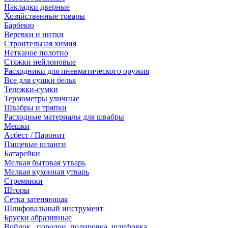
Накладки дверные
Хозяйственные товары
Барбекю
Веревки и нитки
Строительная химия
Нетканое полотно
Стяжки нейлоновые
Расходники для пневматического оружия
Все для сушки белья
Тележки-сумки
Термометры уличные
Швабры и тряпки
Расходные материалы для швабры
Мешки
Асбест / Паронит
Пищевые шланги
Батарейки
Мелкая бытовая утварь
Мелкая кухонная утварь
Стремянки
Шторы
Сетка затеняющая
Шлифовальный инструмент
Бруски абразивные
Войлок , поролон, полировка, шлифовка