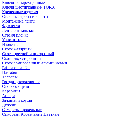
Ключи четырехгранные
Ключи шестигранные/ TORX
Крепежные изделия
Стальные тросы и канаты
Монтажные ленты
Фумлента
Лента сигнальная
Стрейч пленка
Уплотнители
Изолента
Скотч малярный
Скотч цветной и прозрачный
Скотч двухсторонний
Скотч армированный,алюминиевый
Гайки и шайбы
Пломбы
Талрепы
Гвозди декоративные
Стальные цепи
Карабины
Анкера
Зажимы и коуши
Дюбели
Саморезы кровельные
Саморезы Кровельные Цветные