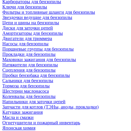
Карбюраторы для бензопилы
Ключи для бензопилы
Фильтры и топливные шланги для бензопилы
Звездочки ведущие для бензопилы
Цепи и шины на бензопилы
Диски для заточки цепей
Амортизаторы для бензопилы
Двигатели для триммера
Насосы для бензопилы
Поршневые группы для бензопилы
Прокладки для бензопилы
Маховики зажигания для бензопилы
Натяжители для бензопилы
Сцепления для бензопилы
Пробки бензобака для бензопилы
Сальники для бензопилы
Тормоза для бензопилы
Шестерни маслонасоса
Коленвалы для бензопилы
Напильники для заточки цепей
Запчасти для котлов (ТЭНы, аноды, прокладки)
Катушки зажигания
Масла и смазки
Огнетушители и пожарный инвентарь
Японская химия