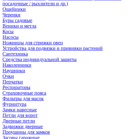
посадочные / рыхлители и др.)
Ошейники
Черенки
Буры садовые
Веники и метла
Косы
Насосы
Ножницы для стрижки овец
Устройства для подвязки и прививки растений
Сантехника
Средства индивидуальной защиты
Наколенники
Наушники
Очки
Перчатки
Респираторы
Страховочные пояса
Фильтры для масок
Фурнитура
Замки навесные
Петли для ворот
Дверные петли
Задвижки дверные
Проушины для замков
Засовы гаражные