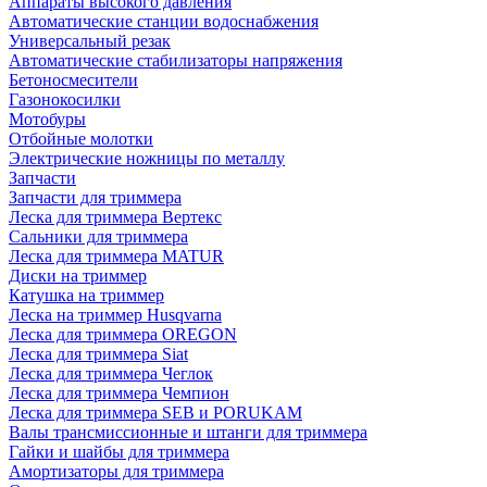
Аппараты высокого давления
Автоматические станции водоснабжения
Универсальный резак
Автоматические стабилизаторы напряжения
Бетоносмесители
Газонокосилки
Мотобуры
Отбойные молотки
Электрические ножницы по металлу
Запчасти
Запчасти для триммера
Леска для триммера Вертекс
Сальники для триммера
Леска для триммера MATUR
Диски на триммер
Катушка на триммер
Леска на триммер Husqvarna
Леска для триммера OREGON
Леска для триммера Siat
Леска для триммера Чеглок
Леска для триммера Чемпион
Леска для триммера SEB и PORUKAM
Валы трансмиссионные и штанги для триммера
Гайки и шайбы для триммера
Амортизаторы для триммера