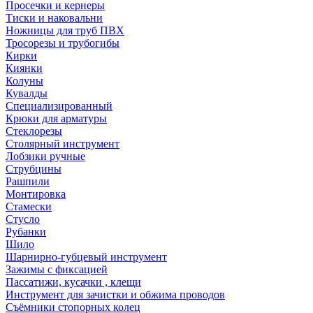
Просечки и кернеры
Тиски и наковальни
Ножницы для труб ПВХ
Тросорезы и трубогибы
Кирки
Киянки
Колуны
Кувалды
Специализированный
Крюки для арматуры
Стеклорезы
Столярный инструмент
Лобзики ручные
Струбцины
Рашпили
Монтировка
Стамески
Стусло
Рубанки
Шило
Шарнирно-губцевый инструмент
Зажимы с фиксацией
Пассатижи, кусачки , клещи
Инструмент для зачистки и обжима проводов
Съёмники стопорных колец