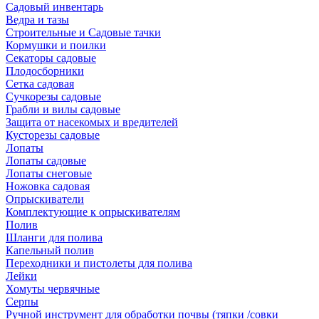
Садовый инвентарь
Ведра и тазы
Строительные и Садовые тачки
Кормушки и поилки
Секаторы садовые
Плодосборники
Сетка садовая
Сучкорезы садовые
Грабли и вилы садовые
Защита от насекомых и вредителей
Кусторезы садовые
Лопаты
Лопаты садовые
Лопаты снеговые
Ножовка садовая
Опрыскиватели
Комплектующие к опрыскивателям
Полив
Шланги для полива
Капельный полив
Переходники и пистолеты для полива
Лейки
Хомуты червячные
Серпы
Ручной инструмент для обработки почвы (тяпки /совки