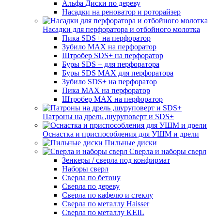
Альфа Диски по дереву
Насадки на реноватор и роторайзер
Насадки для перфоратора и отбойного молотка
Пика SDS+ на перфоратор
Зубило MAX на перфоратор
Штробер SDS+ на перфоратор
Буры SDS + для перфоратора
Буры SDS MAX для перфоратора
Зубило SDS+ на перфоратор
Пика MAX на перфоратор
Штробер MAX на перфоратор
Патроны на дрель ,шуруповерт и SDS+
Оснастка и приспособления для УШМ и дрели
Пильные диски
Сверла и наборы сверл
Зенкеры / сверла под конфирмат
Наборы сверл
Сверла по бетону
Сверла по дереву
Сверла по кафелю и стеклу
Сверла по металлу Haisser
Сверла по металлу KEIL