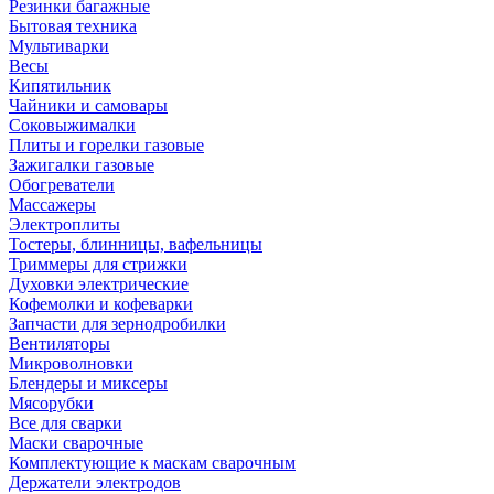
Резинки багажные
Бытовая техника
Мультиварки
Весы
Кипятильник
Чайники и самовары
Соковыжималки
Плиты и горелки газовые
Зажигалки газовые
Обогреватели
Массажеры
Электроплиты
Тостеры, блинницы, вафельницы
Триммеры для стрижки
Духовки электрические
Кофемолки и кофеварки
Запчасти для зернодробилки
Вентиляторы
Микроволновки
Блендеры и миксеры
Мясорубки
Все для сварки
Маски сварочные
Комплектующие к маскам сварочным
Держатели электродов