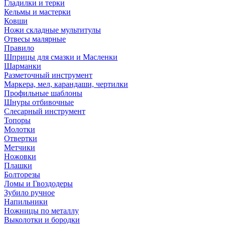
Гладилки и терки
Кельмы и мастерки
Ковши
Ножи складные мультитулы
Отвесы малярные
Правило
Шприцы для смазки и Масленки
Шарманки
Разметочный инструмент
Маркера, мел, карандаши, чертилки
Профильные шаблоны
Шнуры отбивочные
Слесарный инструмент
Топоры
Молотки
Отвертки
Метчики
Ножовки
Плашки
Болторезы
Ломы и Гвоздодеры
Зубило ручное
Напильники
Ножницы по металлу
Выколотки и бородки