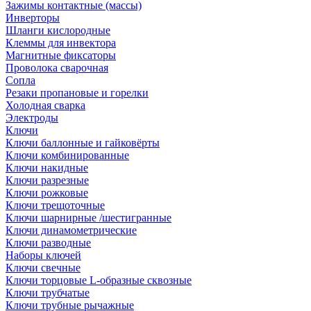
Зажимы контактные (массы)
Инверторы
Шланги кислородные
Клеммы для инвектора
Магнитные фиксаторы
Проволока сварочная
Сопла
Резаки пропановые и горелки
Холодная сварка
Электроды
Ключи
Ключи баллонные и гайковёрты
Ключи комбинированные
Ключи накидные
Ключи разрезные
Ключи рожковые
Ключи трещоточные
Ключи шарнирные /шестигранные
Ключи динамометрические
Ключи разводные
Наборы ключей
Ключи свечные
Ключи торцовые L-образные сквозные
Ключи трубчатые
Ключи трубные рычажные