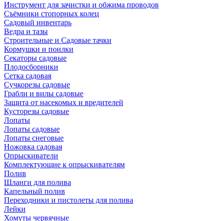
Инструмент для зачистки и обжима проводов
Съёмники стопорных колец
Садовый инвентарь
Ведра и тазы
Строительные и Садовые тачки
Кормушки и поилки
Секаторы садовые
Плодосборники
Сетка садовая
Сучкорезы садовые
Грабли и вилы садовые
Защита от насекомых и вредителей
Кусторезы садовые
Лопаты
Лопаты садовые
Лопаты снеговые
Ножовка садовая
Опрыскиватели
Комплектующие к опрыскивателям
Полив
Шланги для полива
Капельный полив
Переходники и пистолеты для полива
Лейки
Хомуты червячные