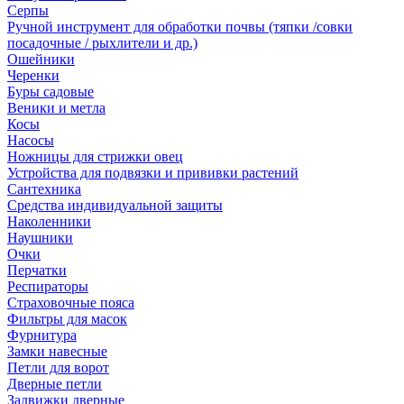
Серпы
Ручной инструмент для обработки почвы (тяпки /совки
посадочные / рыхлители и др.)
Ошейники
Черенки
Буры садовые
Веники и метла
Косы
Насосы
Ножницы для стрижки овец
Устройства для подвязки и прививки растений
Сантехника
Средства индивидуальной защиты
Наколенники
Наушники
Очки
Перчатки
Респираторы
Страховочные пояса
Фильтры для масок
Фурнитура
Замки навесные
Петли для ворот
Дверные петли
Задвижки дверные