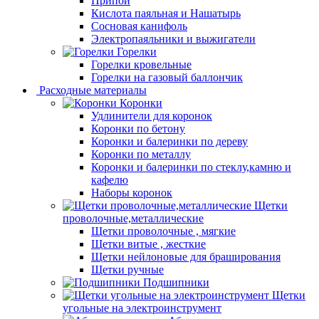
Припой
Кислота паяльная и Нашатырь
Сосновая канифоль
Электропаяльники и выжигатели
Горелки
Горелки кровельные
Горелки на газовый баллончик
Расходные материалы
Коронки
Удлинители для коронок
Коронки по бетону
Коронки и балеринки по дереву
Коронки по металлу
Коронки и балеринки по стеклу,камню и
кафелю
Наборы коронок
Щетки
проволочные,металлические
Щетки проволочные , мягкие
Щетки витые , жесткие
Щетки нейлоновые для браширования
Щетки ручные
Подшипники
Щетки
угольные на электроинструмент