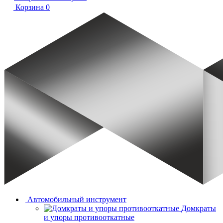
Корзина
0
Автомобильный инструмент
Домкраты
и упоры противооткатные