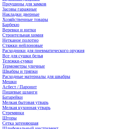
Проушины для замков
Засовы гаражные
Накладки дверные
Хозяйственные товары
Барбекю
Веревки и нитки
Строительная химия
Нетканое полотно
Стяжки нейлоновые
Расходники для пневматического оружия
Все для сушки белья
Тележки-сумки
Термометры уличные
Швабры и тряпки
Расходные материалы для швабры
Мешки
Асбест / Паронит
Пищевые шланги
Батарейки
Мелкая бытовая утварь
Мелкая кухонная утварь
Стремянки
Шторы
Сетка затеняющая
Шлифовальный инструмент