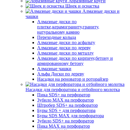
Абразивные круги
Шнек и оснастка
Алмазные диски и
чашки
Алмазные диски по
плитке,керамограниту,граниту,
натуральному камню
Переходные кольца
Алмазные диски по асфальту
Алмазные диски по дереву
Алмазные диски по металлу
Алмазные диски по кирпичу,бетону и
армированному бетону
Алмазные чашки
Альфа Диски по дереву
Насадки на реноватор и роторайзер
Насадки для перфоратора и отбойного молотка
Пика SDS+ на перфоратор
Зубило MAX на перфоратор
Штробер SDS+ на перфоратор
Буры SDS + для перфоратора
Буры SDS MAX для перфоратора
Зубило SDS+ на перфоратор
Пика MAX на перфоратор