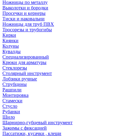
Ножницы по металлу
Выколотки и бородки
Просечки и кернеры
Тиски и наковальни
Ножницы для труб ПВХ
Тросорезы и трубогибы
Кирки
Киянки
Колуны
Кувалды
Специализированный
Крюки для арматуры
Стеклорезы
Столярный инструмент
Лобзики ручные
Струбцины
Рашпили
Монтировка
Стамески
Стусло
Рубанки
Шило
Шарнирно-губцевый инструмент
Зажимы с фиксацией
Пассатижи, кусачки , клещи