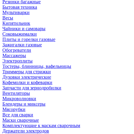
Резинки багажные
Бытовая техника
Мультиварки
Весы
Кипятильник
Чайники и самовары
Соковыжималки
Плиты и горелки газовые
Зажигалки газовые
Обогреватели
Массажеры
Электроплиты
Тостеры, блинницы, вафельницы
Триммеры для стрижки
Духовки электрические
Кофемолки и кофеварки
Запчасти для зернодробилки
Вентиляторы
Микроволновки
Блендеры и миксеры
Мясорубки
Все для сварки
Маски сварочные
Комплектующие к маскам сварочным
Держатели электродов