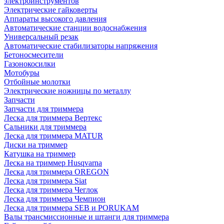
электроинструментов
Электрические гайковерты
Аппараты высокого давления
Автоматические станции водоснабжения
Универсальный резак
Автоматические стабилизаторы напряжения
Бетоносмесители
Газонокосилки
Мотобуры
Отбойные молотки
Электрические ножницы по металлу
Запчасти
Запчасти для триммера
Леска для триммера Вертекс
Сальники для триммера
Леска для триммера MATUR
Диски на триммер
Катушка на триммер
Леска на триммер Husqvarna
Леска для триммера OREGON
Леска для триммера Siat
Леска для триммера Чеглок
Леска для триммера Чемпион
Леска для триммера SEB и PORUKAM
Валы трансмиссионные и штанги для триммера