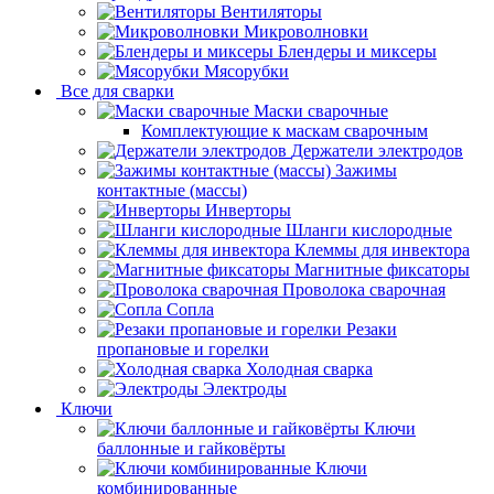
Вентиляторы
Микроволновки
Блендеры и миксеры
Мясорубки
Все для сварки
Маски сварочные
Комплектующие к маскам сварочным
Держатели электродов
Зажимы
контактные (массы)
Инверторы
Шланги кислородные
Клеммы для инвектора
Магнитные фиксаторы
Проволока сварочная
Сопла
Резаки
пропановые и горелки
Холодная сварка
Электроды
Ключи
Ключи
баллонные и гайковёрты
Ключи
комбинированные