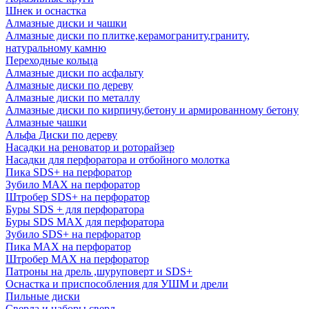
Шнек и оснастка
Алмазные диски и чашки
Алмазные диски по плитке,керамограниту,граниту,
натуральному камню
Переходные кольца
Алмазные диски по асфальту
Алмазные диски по дереву
Алмазные диски по металлу
Алмазные диски по кирпичу,бетону и армированному бетону
Алмазные чашки
Альфа Диски по дереву
Насадки на реноватор и роторайзер
Насадки для перфоратора и отбойного молотка
Пика SDS+ на перфоратор
Зубило MAX на перфоратор
Штробер SDS+ на перфоратор
Буры SDS + для перфоратора
Буры SDS MAX для перфоратора
Зубило SDS+ на перфоратор
Пика MAX на перфоратор
Штробер MAX на перфоратор
Патроны на дрель ,шуруповерт и SDS+
Оснастка и приспособления для УШМ и дрели
Пильные диски
Сверла и наборы сверл