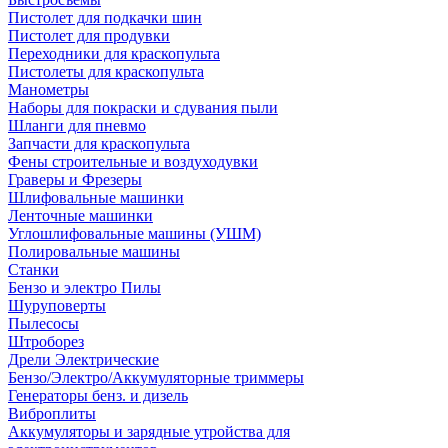
Пистолет для подкачки шин
Пистолет для продувки
Переходники для краскопульта
Пистолеты для краскопульта
Манометры
Наборы для покраски и сдувания пыли
Шланги для пневмо
Запчасти для краскопульта
Фены строительные и воздуходувки
Граверы и Фрезеры
Шлифовальные машинки
Ленточные машинки
Углошлифовальные машины (УШМ)
Полировальные машины
Станки
Бензо и электро Пилы
Шуруповерты
Пылесосы
Штроборез
Дрели Электрические
Бензо/Электро/Аккумуляторные триммеры
Генераторы бенз. и дизель
Виброплиты
Аккумуляторы и зарядные утройства для