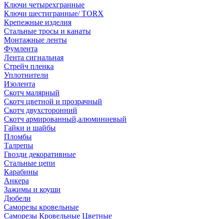
Ключи четырехгранные
Ключи шестигранные/ TORX
Крепежные изделия
Стальные тросы и канаты
Монтажные ленты
Фумлента
Лента сигнальная
Стрейч пленка
Уплотнители
Изолента
Скотч малярный
Скотч цветной и прозрачный
Скотч двухсторонний
Скотч армированный,алюминиевый
Гайки и шайбы
Пломбы
Талрепы
Гвозди декоративные
Стальные цепи
Карабины
Анкера
Зажимы и коуши
Дюбели
Саморезы кровельные
Саморезы Кровельные Цветные