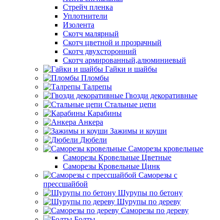
Стрейч пленка
Уплотнители
Изолента
Скотч малярный
Скотч цветной и прозрачный
Скотч двухсторонний
Скотч армированный,алюминиевый
Гайки и шайбы
Пломбы
Талрепы
Гвозди декоративные
Стальные цепи
Карабины
Анкера
Зажимы и коуши
Дюбели
Саморезы кровельные
Саморезы Кровельные Цветные
Саморезы Кровельные Цинк
Саморезы с
прессшайбой
Шурупы по бетону
Шурупы по дереву
Саморезы по дереву
Болты