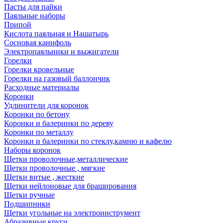
Пасты для пайки
Паяльные наборы
Припой
Кислота паяльная и Нашатырь
Сосновая канифоль
Электропаяльники и выжигатели
Горелки
Горелки кровельные
Горелки на газовый баллончик
Расходные материалы
Коронки
Удлинители для коронок
Коронки по бетону
Коронки и балеринки по дереву
Коронки по металлу
Коронки и балеринки по стеклу,камню и кафелю
Наборы коронок
Щетки проволочные,металлические
Щетки проволочные , мягкие
Щетки витые , жесткие
Щетки нейлоновые для браширования
Щетки ручные
Подшипники
Щетки угольные на электроинструмент
Абразивные круги