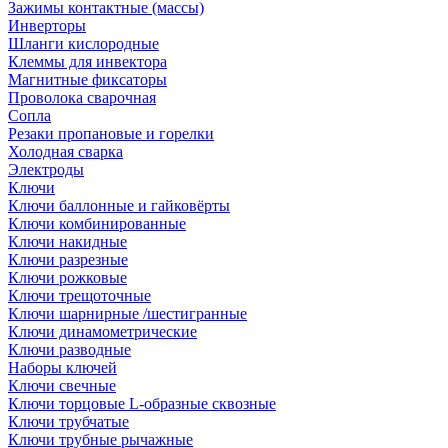
Зажимы контактные (массы)
Инверторы
Шланги кислородные
Клеммы для инвектора
Магнитные фиксаторы
Проволока сварочная
Сопла
Резаки пропановые и горелки
Холодная сварка
Электроды
Ключи
Ключи баллонные и гайковёрты
Ключи комбинированные
Ключи накидные
Ключи разрезные
Ключи рожковые
Ключи трещоточные
Ключи шарнирные /шестигранные
Ключи динамометрические
Ключи разводные
Наборы ключей
Ключи свечные
Ключи торцовые L-образные сквозные
Ключи трубчатые
Ключи трубные рычажные