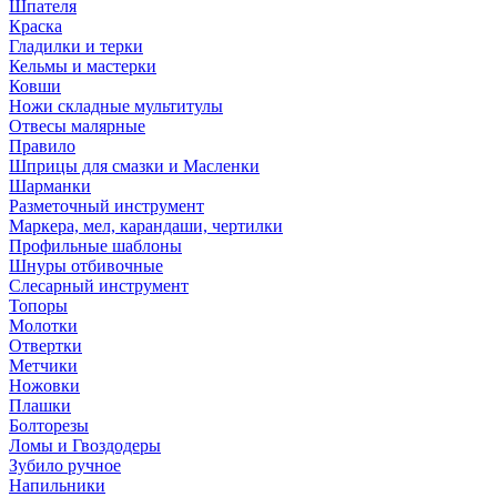
Шпателя
Краска
Гладилки и терки
Кельмы и мастерки
Ковши
Ножи складные мультитулы
Отвесы малярные
Правило
Шприцы для смазки и Масленки
Шарманки
Разметочный инструмент
Маркера, мел, карандаши, чертилки
Профильные шаблоны
Шнуры отбивочные
Слесарный инструмент
Топоры
Молотки
Отвертки
Метчики
Ножовки
Плашки
Болторезы
Ломы и Гвоздодеры
Зубило ручное
Напильники