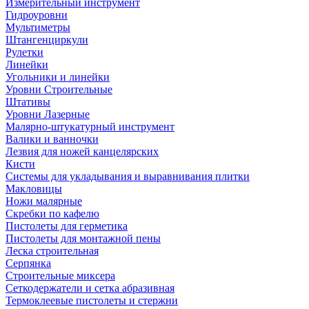
Измерительный инструмент
Гидроуровни
Мультиметры
Штангенциркули
Рулетки
Линейки
Угольники и линейки
Уровни Строительные
Штативы
Уровни Лазерные
Малярно-штукатурный инструмент
Валики и ванночки
Лезвия для ножей канцелярских
Кисти
Системы для укладывания и выравнивания плитки
Макловицы
Ножи малярные
Скребки по кафелю
Пистолеты для герметика
Пистолеты для монтажной пены
Леска строительная
Серпянка
Строительные миксера
Сеткодержатели и сетка абразивная
Термоклеевые пистолеты и стержни