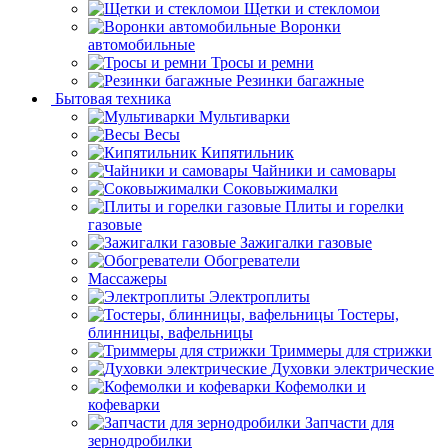
Щетки и стекломои
Воронки
автомобильные
Тросы и ремни
Резинки багажные
Бытовая техника
Мультиварки
Весы
Кипятильник
Чайники и самовары
Соковыжималки
Плиты и горелки
газовые
Зажигалки газовые
Обогреватели
Массажеры
Электроплиты
Тостеры,
блинницы, вафельницы
Триммеры для стрижки
Духовки электрические
Кофемолки и
кофеварки
Запчасти для
зернодробилки