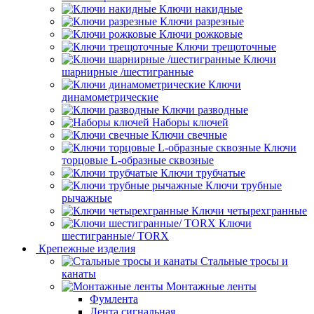
Ключи накидные
Ключи разрезные
Ключи рожковые
Ключи трещоточные
Ключи
шарнирные /шестигранные
Ключи
динамометрические
Ключи разводные
Наборы ключей
Ключи свечные
Ключи
торцовые L-образные сквозные
Ключи трубчатые
Ключи трубные
рычажные
Ключи четырехгранные
Ключи
шестигранные/ TORX
Крепежные изделия
Стальные тросы и
канаты
Монтажные ленты
Фумлента
Лента сигнальная