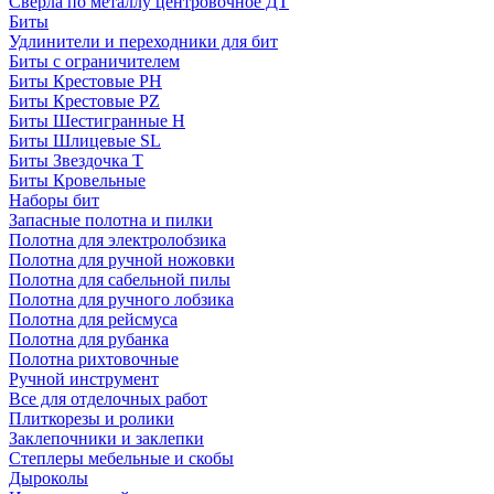
Сверла по металлу центровочное ДТ
Биты
Удлинители и переходники для бит
Биты с ограничителем
Биты Крестовые PH
Биты Крестовые PZ
Биты Шестигранные H
Биты Шлицевые SL
Биты Звездочка T
Биты Кровельные
Наборы бит
Запасные полотна и пилки
Полотна для электролобзика
Полотна для ручной ножовки
Полотна для сабельной пилы
Полотна для ручного лобзика
Полотна для рейсмуса
Полотна для рубанка
Полотна рихтовочные
Ручной инструмент
Все для отделочных работ
Плиткорезы и ролики
Заклепочники и заклепки
Степлеры мебельные и скобы
Дыроколы