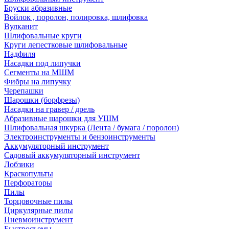
Бруски абразивные
Войлок , поролон, полировка, шлифовка
Вулканит
Шлифовальные круги
Круги лепестковые шлифовальные
Надфиля
Насадки под липучки
Сегменты на МШМ
Фибры на липучку
Черепашки
Шарошки (борфрезы)
Насадки на гравер / дрель
Абразивные шарошки для УШМ
Шлифовальная шкурка (Лента / бумага / поролон)
Электроинструменты и бензоинструменты
Аккумуляторный инструмент
Садовый аккумуляторный инструмент
Лобзики
Краскопульты
Перфораторы
Пилы
Торцовочные пилы
Циркулярные пилы
Пневмоинструмент
Быстросъемы