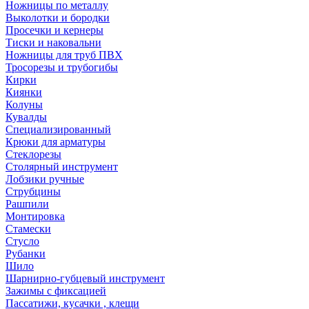
Ножницы по металлу
Выколотки и бородки
Просечки и кернеры
Тиски и наковальни
Ножницы для труб ПВХ
Тросорезы и трубогибы
Кирки
Киянки
Колуны
Кувалды
Специализированный
Крюки для арматуры
Стеклорезы
Столярный инструмент
Лобзики ручные
Струбцины
Рашпили
Монтировка
Стамески
Стусло
Рубанки
Шило
Шарнирно-губцевый инструмент
Зажимы с фиксацией
Пассатижи, кусачки , клещи