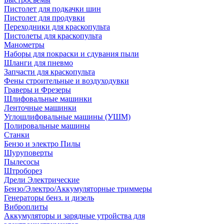
Пистолет для подкачки шин
Пистолет для продувки
Переходники для краскопульта
Пистолеты для краскопульта
Манометры
Наборы для покраски и сдувания пыли
Шланги для пневмо
Запчасти для краскопульта
Фены строительные и воздуходувки
Граверы и Фрезеры
Шлифовальные машинки
Ленточные машинки
Углошлифовальные машины (УШМ)
Полировальные машины
Станки
Бензо и электро Пилы
Шуруповерты
Пылесосы
Штроборез
Дрели Электрические
Бензо/Электро/Аккумуляторные триммеры
Генераторы бенз. и дизель
Виброплиты
Аккумуляторы и зарядные утройства для