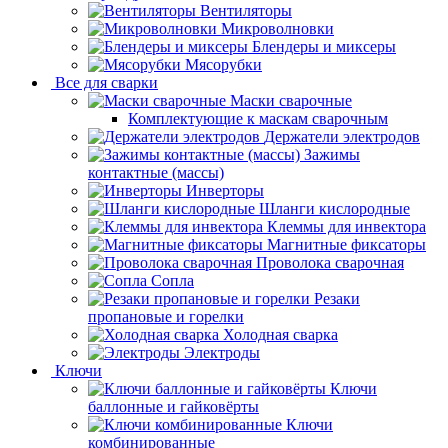
Вентиляторы
Микроволновки
Блендеры и миксеры
Мясорубки
Все для сварки
Маски сварочные
Комплектующие к маскам сварочным
Держатели электродов
Зажимы
контактные (массы)
Инверторы
Шланги кислородные
Клеммы для инвектора
Магнитные фиксаторы
Проволока сварочная
Сопла
Резаки
пропановые и горелки
Холодная сварка
Электроды
Ключи
Ключи
баллонные и гайковёрты
Ключи
комбинированные