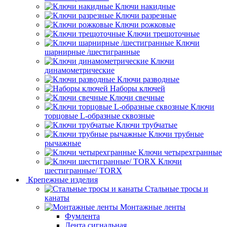
Ключи накидные
Ключи разрезные
Ключи рожковые
Ключи трещоточные
Ключи
шарнирные /шестигранные
Ключи
динамометрические
Ключи разводные
Наборы ключей
Ключи свечные
Ключи
торцовые L-образные сквозные
Ключи трубчатые
Ключи трубные
рычажные
Ключи четырехгранные
Ключи
шестигранные/ TORX
Крепежные изделия
Стальные тросы и
канаты
Монтажные ленты
Фумлента
Лента сигнальная