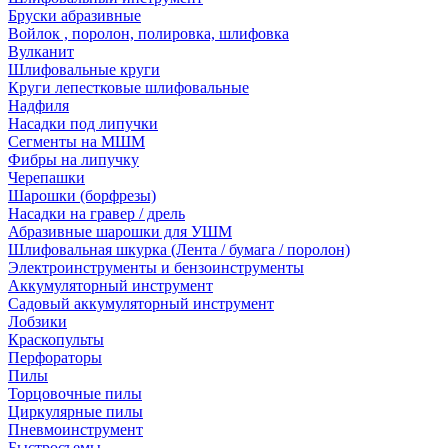
Бруски абразивные
Войлок , поролон, полировка, шлифовка
Вулканит
Шлифовальные круги
Круги лепестковые шлифовальные
Надфиля
Насадки под липучки
Сегменты на МШМ
Фибры на липучку
Черепашки
Шарошки (борфрезы)
Насадки на гравер / дрель
Абразивные шарошки для УШМ
Шлифовальная шкурка (Лента / бумага / поролон)
Электроинструменты и бензоинструменты
Аккумуляторный инструмент
Садовый аккумуляторный инструмент
Лобзики
Краскопульты
Перфораторы
Пилы
Торцовочные пилы
Циркулярные пилы
Пневмоинструмент
Быстросъемы