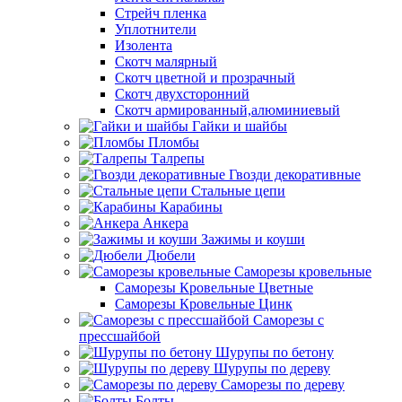
Стрейч пленка
Уплотнители
Изолента
Скотч малярный
Скотч цветной и прозрачный
Скотч двухсторонний
Скотч армированный,алюминиевый
Гайки и шайбы
Пломбы
Талрепы
Гвозди декоративные
Стальные цепи
Карабины
Анкера
Зажимы и коуши
Дюбели
Саморезы кровельные
Саморезы Кровельные Цветные
Саморезы Кровельные Цинк
Саморезы с
прессшайбой
Шурупы по бетону
Шурупы по дереву
Саморезы по дереву
Болты