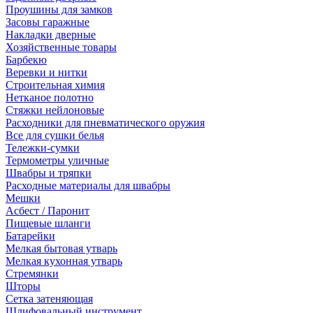
Проушины для замков
Засовы гаражные
Накладки дверные
Хозяйственные товары
Барбекю
Веревки и нитки
Строительная химия
Нетканое полотно
Стяжки нейлоновые
Расходники для пневматического оружия
Все для сушки белья
Тележки-сумки
Термометры уличные
Швабры и тряпки
Расходные материалы для швабры
Мешки
Асбест / Паронит
Пищевые шланги
Батарейки
Мелкая бытовая утварь
Мелкая кухонная утварь
Стремянки
Шторы
Сетка затеняющая
Шлифовальный инструмент