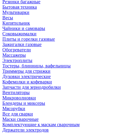
Резинки багажные
Бытовая техника
Мультиварки
Весы
Кипятильник
Чайники и самовары
Соковыжималки
Плиты и горелки газовые
Зажигалки газовые
Обогреватели
Массажеры
Электроплиты
Тостеры, блинницы, вафельницы
Триммеры для стрижки
Духовки электрические
Кофемолки и кофеварки
Запчасти для зернодробилки
Вентиляторы
Микроволновки
Блендеры и миксеры
Мясорубки
Все для сварки
Маски сварочные
Комплектующие к маскам сварочным
Держатели электродов