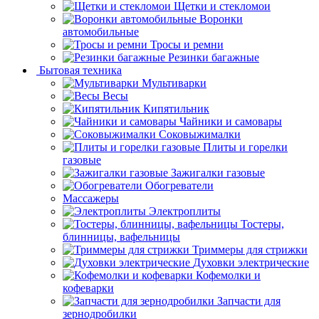
Щетки и стекломои
Воронки
автомобильные
Тросы и ремни
Резинки багажные
Бытовая техника
Мультиварки
Весы
Кипятильник
Чайники и самовары
Соковыжималки
Плиты и горелки
газовые
Зажигалки газовые
Обогреватели
Массажеры
Электроплиты
Тостеры,
блинницы, вафельницы
Триммеры для стрижки
Духовки электрические
Кофемолки и
кофеварки
Запчасти для
зернодробилки