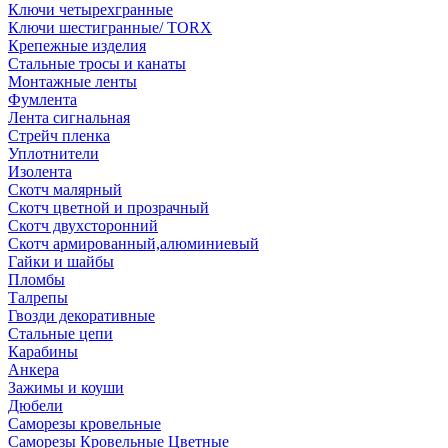
Ключи четырехгранные
Ключи шестигранные/ TORX
Крепежные изделия
Стальные тросы и канаты
Монтажные ленты
Фумлента
Лента сигнальная
Стрейч пленка
Уплотнители
Изолента
Скотч малярный
Скотч цветной и прозрачный
Скотч двухсторонний
Скотч армированный,алюминиевый
Гайки и шайбы
Пломбы
Талрепы
Гвозди декоративные
Стальные цепи
Карабины
Анкера
Зажимы и коуши
Дюбели
Саморезы кровельные
Саморезы Кровельные Цветные