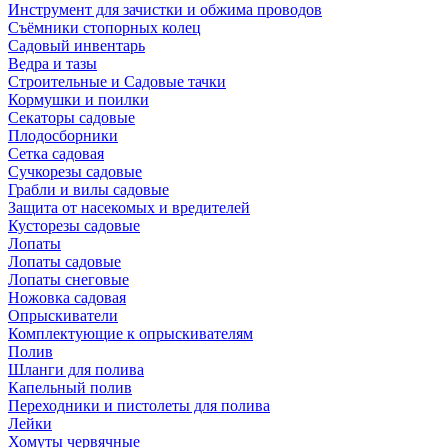
Инструмент для зачистки и обжима проводов
Съёмники стопорных колец
Садовый инвентарь
Ведра и тазы
Строительные и Садовые тачки
Кормушки и поилки
Секаторы садовые
Плодосборники
Сетка садовая
Сучкорезы садовые
Грабли и вилы садовые
Защита от насекомых и вредителей
Кусторезы садовые
Лопаты
Лопаты садовые
Лопаты снеговые
Ножовка садовая
Опрыскиватели
Комплектующие к опрыскивателям
Полив
Шланги для полива
Капельный полив
Переходники и пистолеты для полива
Лейки
Хомуты червячные