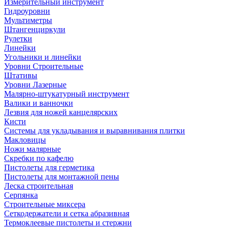
Измерительный инструмент
Гидроуровни
Мультиметры
Штангенциркули
Рулетки
Линейки
Угольники и линейки
Уровни Строительные
Штативы
Уровни Лазерные
Малярно-штукатурный инструмент
Валики и ванночки
Лезвия для ножей канцелярских
Кисти
Системы для укладывания и выравнивания плитки
Макловицы
Ножи малярные
Скребки по кафелю
Пистолеты для герметика
Пистолеты для монтажной пены
Леска строительная
Серпянка
Строительные миксера
Сеткодержатели и сетка абразивная
Термоклеевые пистолеты и стержни