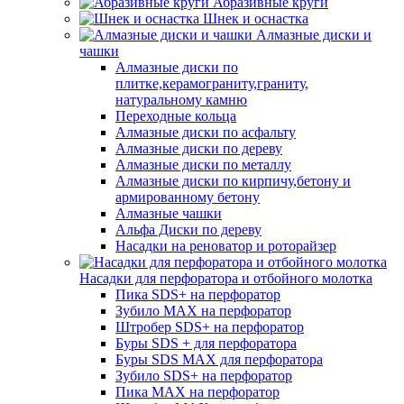
Абразивные круги
Шнек и оснастка
Алмазные диски и
чашки
Алмазные диски по
плитке,керамограниту,граниту,
натуральному камню
Переходные кольца
Алмазные диски по асфальту
Алмазные диски по дереву
Алмазные диски по металлу
Алмазные диски по кирпичу,бетону и
армированному бетону
Алмазные чашки
Альфа Диски по дереву
Насадки на реноватор и роторайзер
Насадки для перфоратора и отбойного молотка
Пика SDS+ на перфоратор
Зубило MAX на перфоратор
Штробер SDS+ на перфоратор
Буры SDS + для перфоратора
Буры SDS MAX для перфоратора
Зубило SDS+ на перфоратор
Пика MAX на перфоратор