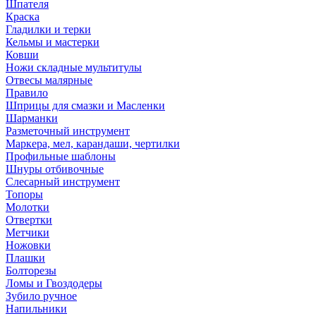
Шпателя
Краска
Гладилки и терки
Кельмы и мастерки
Ковши
Ножи складные мультитулы
Отвесы малярные
Правило
Шприцы для смазки и Масленки
Шарманки
Разметочный инструмент
Маркера, мел, карандаши, чертилки
Профильные шаблоны
Шнуры отбивочные
Слесарный инструмент
Топоры
Молотки
Отвертки
Метчики
Ножовки
Плашки
Болторезы
Ломы и Гвоздодеры
Зубило ручное
Напильники