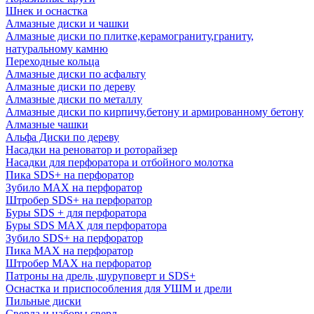
Шнек и оснастка
Алмазные диски и чашки
Алмазные диски по плитке,керамограниту,граниту,
натуральному камню
Переходные кольца
Алмазные диски по асфальту
Алмазные диски по дереву
Алмазные диски по металлу
Алмазные диски по кирпичу,бетону и армированному бетону
Алмазные чашки
Альфа Диски по дереву
Насадки на реноватор и роторайзер
Насадки для перфоратора и отбойного молотка
Пика SDS+ на перфоратор
Зубило MAX на перфоратор
Штробер SDS+ на перфоратор
Буры SDS + для перфоратора
Буры SDS MAX для перфоратора
Зубило SDS+ на перфоратор
Пика MAX на перфоратор
Штробер MAX на перфоратор
Патроны на дрель ,шуруповерт и SDS+
Оснастка и приспособления для УШМ и дрели
Пильные диски
Сверла и наборы сверл