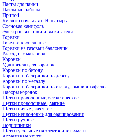
Пасты для пайки
Паяльные наборы
Припой
Кислота паяльная и Нашатырь
Сосновая канифоль
Электропаяльники и выжигатели
Горелки
Горелки кровельные
Горелки на газовый баллончик
Расходные материалы
Коронки
Удлинители для коронок
Коронки по бетону
Коронки и балеринки по дереву
Коронки по металлу
Коронки и балеринки по стеклу,камню и кафелю
Наборы коронок
Щетки проволочные,металлические
Щетки проволочные , мягкие
Щетки витые , жесткие
Щетки нейлоновые для браширования
Щетки ручные
Подшипники
Щетки угольные на электроинструмент
Абразивные круги