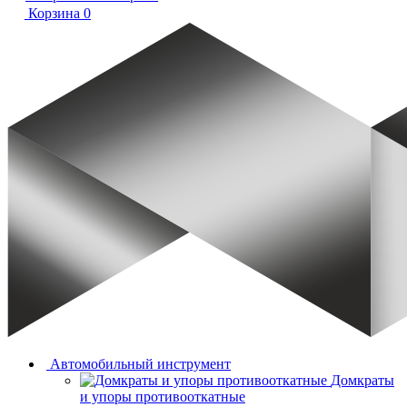
Корзина
0
Автомобильный инструмент
Домкраты
и упоры противооткатные