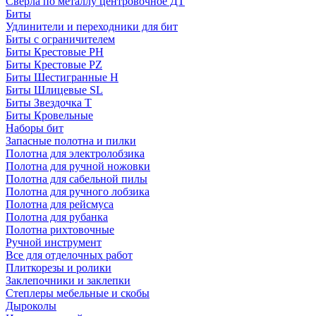
Сверла по металлу центровочное ДТ
Биты
Удлинители и переходники для бит
Биты с ограничителем
Биты Крестовые PH
Биты Крестовые PZ
Биты Шестигранные H
Биты Шлицевые SL
Биты Звездочка T
Биты Кровельные
Наборы бит
Запасные полотна и пилки
Полотна для электролобзика
Полотна для ручной ножовки
Полотна для сабельной пилы
Полотна для ручного лобзика
Полотна для рейсмуса
Полотна для рубанка
Полотна рихтовочные
Ручной инструмент
Все для отделочных работ
Плиткорезы и ролики
Заклепочники и заклепки
Степлеры мебельные и скобы
Дыроколы