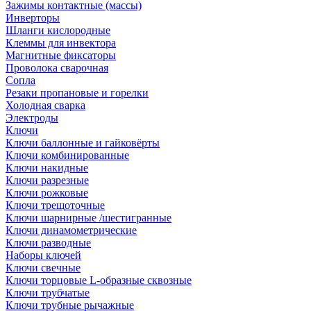
Зажимы контактные (массы)
Инверторы
Шланги кислородные
Клеммы для инвектора
Магнитные фиксаторы
Проволока сварочная
Сопла
Резаки пропановые и горелки
Холодная сварка
Электроды
Ключи
Ключи баллонные и гайковёрты
Ключи комбинированные
Ключи накидные
Ключи разрезные
Ключи рожковые
Ключи трещоточные
Ключи шарнирные /шестигранные
Ключи динамометрические
Ключи разводные
Наборы ключей
Ключи свечные
Ключи торцовые L-образные сквозные
Ключи трубчатые
Ключи трубные рычажные