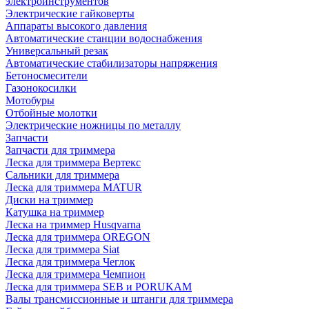
электроинструментов
Электрические гайковерты
Аппараты высокого давления
Автоматические станции водоснабжения
Универсальный резак
Автоматические стабилизаторы напряжения
Бетоносмесители
Газонокосилки
Мотобуры
Отбойные молотки
Электрические ножницы по металлу
Запчасти
Запчасти для триммера
Леска для триммера Вертекс
Сальники для триммера
Леска для триммера MATUR
Диски на триммер
Катушка на триммер
Леска на триммер Husqvarna
Леска для триммера OREGON
Леска для триммера Siat
Леска для триммера Чеглок
Леска для триммера Чемпион
Леска для триммера SEB и PORUKAM
Валы трансмиссионные и штанги для триммера