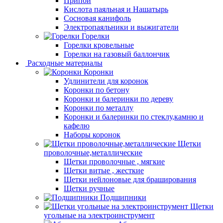
Припой
Кислота паяльная и Нашатырь
Сосновая канифоль
Электропаяльники и выжигатели
Горелки
Горелки кровельные
Горелки на газовый баллончик
Расходные материалы
Коронки
Удлинители для коронок
Коронки по бетону
Коронки и балеринки по дереву
Коронки по металлу
Коронки и балеринки по стеклу,камню и
кафелю
Наборы коронок
Щетки
проволочные,металлические
Щетки проволочные , мягкие
Щетки витые , жесткие
Щетки нейлоновые для браширования
Щетки ручные
Подшипники
Щетки
угольные на электроинструмент