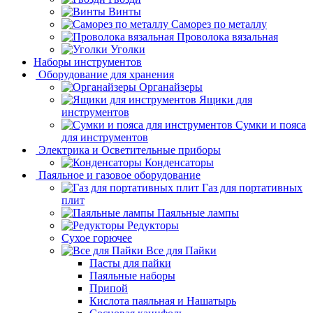
Винты
Саморез по металлу
Проволока вязальная
Уголки
Наборы инструментов
Оборудование для хранения
Органайзеры
Ящики для
инструментов
Сумки и пояса
для инструментов
Электрика и Осветительные приборы
Конденсаторы
Паяльное и газовое оборудование
Газ для портативных
плит
Паяльные лампы
Редукторы
Сухое горючее
Все для Пайки
Пасты для пайки
Паяльные наборы
Припой
Кислота паяльная и Нашатырь