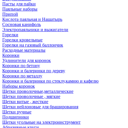
Пасты для пайки
Паяльные наборы
Припой
Кислота паяльная и Нашатырь
Сосновая канифоль
Электропаяльники и выжигатели
Горелки
Горелки кровельные
Горелки на газовый баллончик
Расходные материалы
Коронки
Удлинители для коронок
Коронки по бетону
Коронки и балеринки по дереву
Коронки по металлу
Коронки и балеринки по стеклу,камню и кафелю
Наборы коронок
Щетки проволочные,металлические
Щетки проволочные , мягкие
Щетки витые , жесткие
Щетки нейлоновые для браширования
Щетки ручные
Подшипники
Щетки угольные на электроинструмент
Абразивные круги