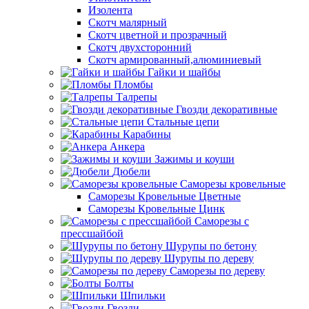
Изолента
Скотч малярный
Скотч цветной и прозрачный
Скотч двухсторонний
Скотч армированный,алюминиевый
Гайки и шайбы
Пломбы
Талрепы
Гвозди декоративные
Стальные цепи
Карабины
Анкера
Зажимы и коуши
Дюбели
Саморезы кровельные
Саморезы Кровельные Цветные
Саморезы Кровельные Цинк
Саморезы с
прессшайбой
Шурупы по бетону
Шурупы по дереву
Саморезы по дереву
Болты
Шпильки
Гвозди