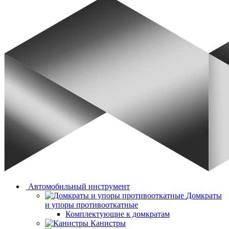
Автомобильный инструмент
Домкраты
и упоры противооткатные
Комплектующие к домкратам
Канистры