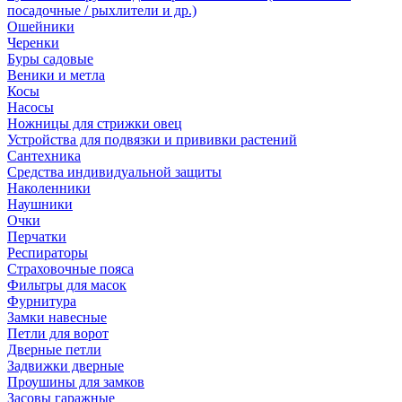
посадочные / рыхлители и др.)
Ошейники
Черенки
Буры садовые
Веники и метла
Косы
Насосы
Ножницы для стрижки овец
Устройства для подвязки и прививки растений
Сантехника
Средства индивидуальной защиты
Наколенники
Наушники
Очки
Перчатки
Респираторы
Страховочные пояса
Фильтры для масок
Фурнитура
Замки навесные
Петли для ворот
Дверные петли
Задвижки дверные
Проушины для замков
Засовы гаражные