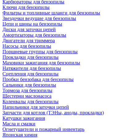
Карбюраторы для бензопилы
Ключи для бензопилы
Фильтры и топливные шланги для бензопилы
Звездочки ведущие для бензопилы
Цепи и шины на бензопилы
Диски для заточки цепей
Амортизаторы для бензопилы
Двигатели для триммера
Насосы для бензопилы
Поршневые группы для бензопилы
Прокладки для бензопилы
Маховики зажигания для бензопилы
Натяжители для бензопилы
Сцепления для бензопилы
Пробки бензобака для бензопилы
Сальники для бензопилы
Тормоза для бензопилы
Шестерни маслонасоса
Коленвалы для бензопилы
Напильники для заточки цепей
Запчасти для котлов (ТЭНы, аноды, прокладки)
Катушки зажигания
Масла и смазки
Огнетушители и пожарный инвентарь
Японская химия