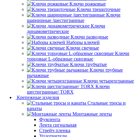
Ключи рожковые
Ключи трещоточные
Ключи
шарнирные /шестигранные
Ключи
динамометрические
Ключи разводные
Наборы ключей
Ключи свечные
Ключи
торцовые L-образные сквозные
Ключи трубчатые
Ключи трубные
рычажные
Ключи четырехгранные
Ключи
шестигранные/ TORX
Крепежные изделия
Стальные тросы и
канаты
Монтажные ленты
Фумлента
Лента сигнальная
Стрейч пленка
Уплотнители