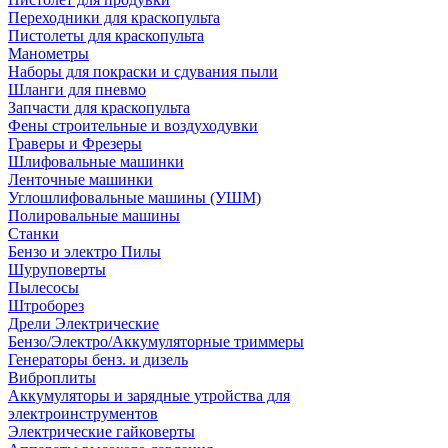
Переходники для краскопульта
Пистолеты для краскопульта
Манометры
Наборы для покраски и сдувания пыли
Шланги для пневмо
Запчасти для краскопульта
Фены строительные и воздуходувки
Граверы и Фрезеры
Шлифовальные машинки
Ленточные машинки
Углошлифовальные машины (УШМ)
Полировальные машины
Станки
Бензо и электро Пилы
Шуруповерты
Пылесосы
Штроборез
Дрели Электрические
Бензо/Электро/Аккумуляторные триммеры
Генераторы бенз. и дизель
Виброплиты
Аккумуляторы и зарядные утройства для
электроинструментов
Электрические гайковерты