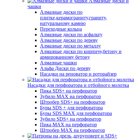
Алмазные диски и
чашки
Алмазные диски по
плитке,керамограниту,граниту,
натуральному камню
Переходные кольца
Алмазные диски по асфальту
Алмазные диски по дереву
Алмазные диски по металлу
Алмазные диски по кирпичу,бетону и
армированному бетону
Алмазные чашки
Альфа Диски по дереву
Насадки на реноватор и роторайзер
Насадки для перфоратора и отбойного молотка
Пика SDS+ на перфоратор
Зубило MAX на перфоратор
Штробер SDS+ на перфоратор
Буры SDS + для перфоратора
Буры SDS MAX для перфоратора
Зубило SDS+ на перфоратор
Пика MAX на перфоратор
Штробер MAX на перфоратор