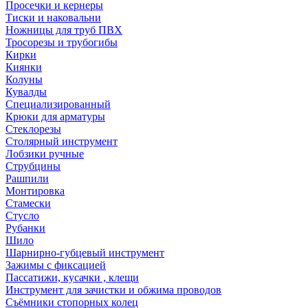
Просечки и кернеры
Тиски и наковальни
Ножницы для труб ПВХ
Тросорезы и трубогибы
Кирки
Киянки
Колуны
Кувалды
Специализированный
Крюки для арматуры
Стеклорезы
Столярный инструмент
Лобзики ручные
Струбцины
Рашпили
Монтировка
Стамески
Стусло
Рубанки
Шило
Шарнирно-губцевый инструмент
Зажимы с фиксацией
Пассатижи, кусачки , клещи
Инструмент для зачистки и обжима проводов
Съёмники стопорных колец