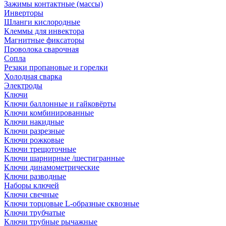
Зажимы контактные (массы)
Инверторы
Шланги кислородные
Клеммы для инвектора
Магнитные фиксаторы
Проволока сварочная
Сопла
Резаки пропановые и горелки
Холодная сварка
Электроды
Ключи
Ключи баллонные и гайковёрты
Ключи комбинированные
Ключи накидные
Ключи разрезные
Ключи рожковые
Ключи трещоточные
Ключи шарнирные /шестигранные
Ключи динамометрические
Ключи разводные
Наборы ключей
Ключи свечные
Ключи торцовые L-образные сквозные
Ключи трубчатые
Ключи трубные рычажные