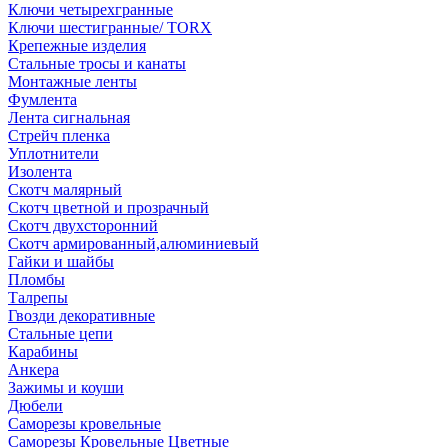
Ключи четырехгранные
Ключи шестигранные/ TORX
Крепежные изделия
Стальные тросы и канаты
Монтажные ленты
Фумлента
Лента сигнальная
Стрейч пленка
Уплотнители
Изолента
Скотч малярный
Скотч цветной и прозрачный
Скотч двухсторонний
Скотч армированный,алюминиевый
Гайки и шайбы
Пломбы
Талрепы
Гвозди декоративные
Стальные цепи
Карабины
Анкера
Зажимы и коуши
Дюбели
Саморезы кровельные
Саморезы Кровельные Цветные