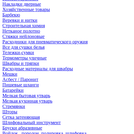
Накладки дверные
Хозяйственные товары
Барбекю
Веревки и нитки
Строительная химия
Нетканое полотно
Стяжки нейлоновые
Расходники для пневматического оружия
Все для сушки белья
Тележки-сумки
Термометры уличные
Швабры и тряпки
Расходные материалы для швабры
Мешки
Асбест / Паронит
Пищевые шланги
Батарейки
Мелкая бытовая утварь
Мелкая кухонная утварь
Стремянки
Шторы
Сетка затеняющая
Шлифовальный инструмент
Бруски абразивные
Войлок , поролон, полировка, шлифовка