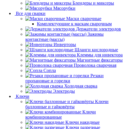
Блендеры и миксеры
Мясорубки
Все для сварки
Маски сварочные
Комплектующие к маскам сварочным
Держатели электродов
Зажимы
контактные (массы)
Инверторы
Шланги кислородные
Клеммы для инвектора
Магнитные фиксаторы
Проволока сварочная
Сопла
Резаки
пропановые и горелки
Холодная сварка
Электроды
Ключи
Ключи
баллонные и гайковёрты
Ключи
комбинированные
Ключи накидные
Ключи разрезные