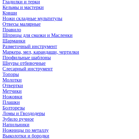
Гладилки и терки
Кельмы и мастерки
Ковши
Ножи складные мультитулы
Отвесы малярные
Правило
Шприцы для смазки и Масленки
Шарманки
Разметочный инструмент
Маркера, мел, карандаши, чертилки
Профильные шаблоны
Шнуры отбивочные
Слесарный инструмент
Топоры
Молотки
Отвертки
Метчики
Ножовки
Плашки
Болторезы
Ломы и Гвоздодеры
Зубило ручное
Напильники
Ножницы по металлу
Выколотки и бородки