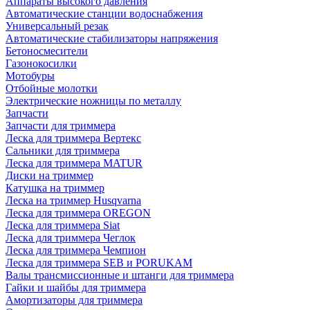
Аппараты высокого давления
Автоматические станции водоснабжения
Универсальный резак
Автоматические стабилизаторы напряжения
Бетоносмесители
Газонокосилки
Мотобуры
Отбойные молотки
Электрические ножницы по металлу
Запчасти
Запчасти для триммера
Леска для триммера Вертекс
Сальники для триммера
Леска для триммера MATUR
Диски на триммер
Катушка на триммер
Леска на триммер Husqvarna
Леска для триммера OREGON
Леска для триммера Siat
Леска для триммера Чеглок
Леска для триммера Чемпион
Леска для триммера SEB и PORUKAM
Валы трансмиссионные и штанги для триммера
Гайки и шайбы для триммера
Амортизаторы для триммера