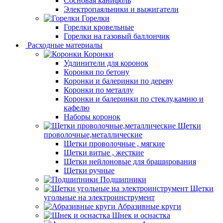
Сосновая канифоль
Электропаяльники и выжигатели
Горелки
Горелки кровельные
Горелки на газовый баллончик
Расходные материалы
Коронки
Удлинители для коронок
Коронки по бетону
Коронки и балеринки по дереву
Коронки по металлу
Коронки и балеринки по стеклу,камню и
кафелю
Наборы коронок
Щетки
проволочные,металлические
Щетки проволочные , мягкие
Щетки витые , жесткие
Щетки нейлоновые для браширования
Щетки ручные
Подшипники
Щетки
угольные на электроинструмент
Абразивные круги
Шнек и оснастка