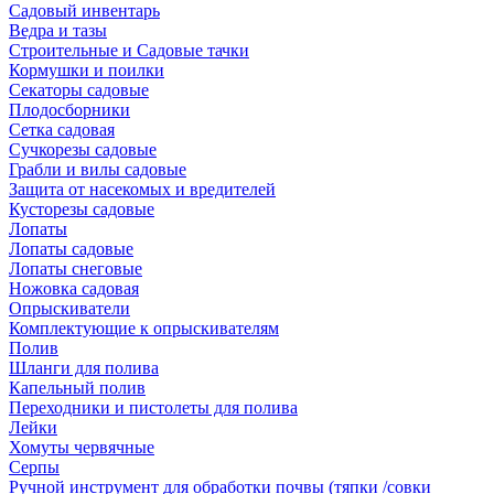
Садовый инвентарь
Ведра и тазы
Строительные и Садовые тачки
Кормушки и поилки
Секаторы садовые
Плодосборники
Сетка садовая
Сучкорезы садовые
Грабли и вилы садовые
Защита от насекомых и вредителей
Кусторезы садовые
Лопаты
Лопаты садовые
Лопаты снеговые
Ножовка садовая
Опрыскиватели
Комплектующие к опрыскивателям
Полив
Шланги для полива
Капельный полив
Переходники и пистолеты для полива
Лейки
Хомуты червячные
Серпы
Ручной инструмент для обработки почвы (тяпки /совки