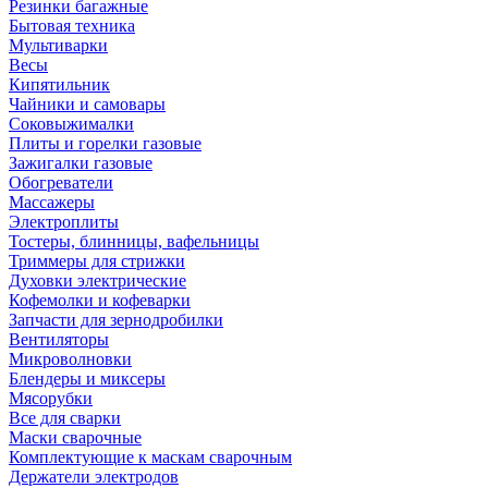
Резинки багажные
Бытовая техника
Мультиварки
Весы
Кипятильник
Чайники и самовары
Соковыжималки
Плиты и горелки газовые
Зажигалки газовые
Обогреватели
Массажеры
Электроплиты
Тостеры, блинницы, вафельницы
Триммеры для стрижки
Духовки электрические
Кофемолки и кофеварки
Запчасти для зернодробилки
Вентиляторы
Микроволновки
Блендеры и миксеры
Мясорубки
Все для сварки
Маски сварочные
Комплектующие к маскам сварочным
Держатели электродов