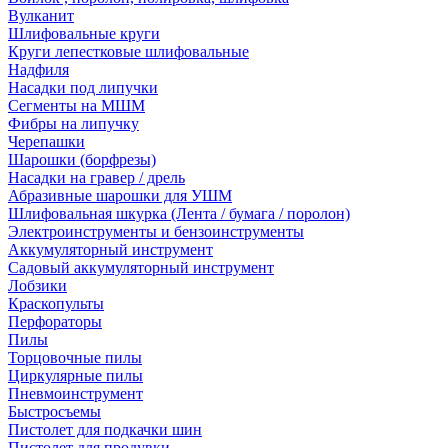
Вулканит
Шлифовальные круги
Круги лепестковые шлифовальные
Надфиля
Насадки под липучки
Сегменты на МШМ
Фибры на липучку
Черепашки
Шарошки (борфрезы)
Насадки на гравер / дрель
Абразивные шарошки для УШМ
Шлифовальная шкурка (Лента / бумага / поролон)
Электроинструменты и бензоинструменты
Аккумуляторный инструмент
Садовый аккумуляторный инструмент
Лобзики
Краскопульты
Перфораторы
Пилы
Торцовочные пилы
Циркулярные пилы
Пневмоинструмент
Быстросъемы
Пистолет для подкачки шин
Пистолет для продувки