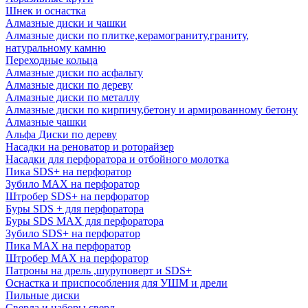
Шнек и оснастка
Алмазные диски и чашки
Алмазные диски по плитке,керамограниту,граниту,
натуральному камню
Переходные кольца
Алмазные диски по асфальту
Алмазные диски по дереву
Алмазные диски по металлу
Алмазные диски по кирпичу,бетону и армированному бетону
Алмазные чашки
Альфа Диски по дереву
Насадки на реноватор и роторайзер
Насадки для перфоратора и отбойного молотка
Пика SDS+ на перфоратор
Зубило MAX на перфоратор
Штробер SDS+ на перфоратор
Буры SDS + для перфоратора
Буры SDS MAX для перфоратора
Зубило SDS+ на перфоратор
Пика MAX на перфоратор
Штробер MAX на перфоратор
Патроны на дрель ,шуруповерт и SDS+
Оснастка и приспособления для УШМ и дрели
Пильные диски
Сверла и наборы сверл