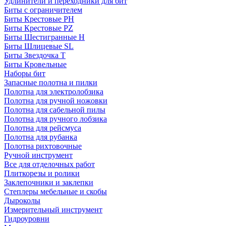
Удлинители и переходники для бит
Биты с ограничителем
Биты Крестовые PH
Биты Крестовые PZ
Биты Шестигранные H
Биты Шлицевые SL
Биты Звездочка T
Биты Кровельные
Наборы бит
Запасные полотна и пилки
Полотна для электролобзика
Полотна для ручной ножовки
Полотна для сабельной пилы
Полотна для ручного лобзика
Полотна для рейсмуса
Полотна для рубанка
Полотна рихтовочные
Ручной инструмент
Все для отделочных работ
Плиткорезы и ролики
Заклепочники и заклепки
Степлеры мебельные и скобы
Дыроколы
Измерительный инструмент
Гидроуровни