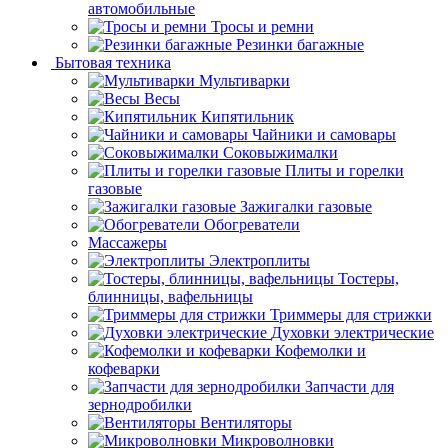
автомобильные
Тросы и ремни
Резинки багажные
Бытовая техника
Мультиварки
Весы
Кипятильник
Чайники и самовары
Соковыжималки
Плиты и горелки
газовые
Зажигалки газовые
Обогреватели
Массажеры
Электроплиты
Тостеры,
блинницы, вафельницы
Триммеры для стрижки
Духовки электрические
Кофемолки и
кофеварки
Запчасти для
зернодробилки
Вентиляторы
Микроволновки