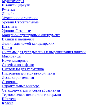
Мультиметры
Штангенциркули
Рулетки
Линейки
Угольники и линейки
Уровни Строительные
Штативы
Уровни Лазерные
Малярно-штукатурный инструмент
Валики и ванночки
Лезвия для ножей канцелярских
Кисти
Системы для укладывания и выравнивания плитки
Макловицы
Ножи малярные
Скребки по кафелю
Пистолеты для герметика
Пистолеты для монтажной пены
Леска строительная
Серпянка
Строительные миксера
Сеткодержатели и сетка абразивная
Термоклеевые пистолеты и стержни
Шпателя
Краска